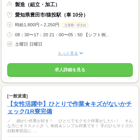
製造（組立・加工）
愛知県豊田市/猿投駅（車 10分）
時給1,800円～2,250円
交通費一部支給
08：30〜17：20 21：00〜05：50 【シフト例...
土曜日 日曜日
もっと見る
求人詳細を見る
[一般派遣]
【女性活躍中】ひとりで作業★キズがないかチ
ェック/1R寮完備
／ 細かい作業が好き！ ひとりでモクモク作業がしたい！ そん
な方にオススメ☆彡 ＼ 単純＆シンプル作業です！ 手のひらサイズの
自動車部品に ...