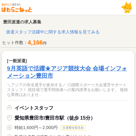
豊田派遣の求人募集
派遣スタッフ活躍中に関する求人情報を見てみる
4,166
ヒット件数：
件
[一般派遣]
9月英語で活躍★アジア競技大会 会場インフォ
メーション豊田市
＼アジアの有名選手が参加する／ ◎国際スポーツ大会運営サポート
スタッフ！ 競技場で選手関係者への案内誘導をお願いします。 複雑
な業務はありませ...
イベントスタッフ
愛知県豊田市/豊田市駅（徒歩 15分）
時給1,600円～2,000円
交通費全額支給