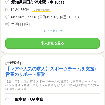
愛知県豊田市/浄水駅（車 10分）
時給1,550円
交通費全額支給
08：00〜17：00（実働08：00、休憩01：00）...
土曜日 日曜日
もっと見る
求人詳細を見る
[一般派遣]
【レア☆人気の求人】スポーツチームを支援♪
営業のサポート事務
【豊田市】人気☆有名スポーツチームの営業部の事務サポート＆イ
ベント補助 ●各種伝票処理 ●協賛金など入金管理 ●顧客情報の入力 ●
販促物の在庫管...
一般事務・OA事務