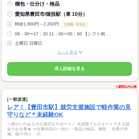
梱包・仕分け・検品
愛知県豊田市/猿投駅（車 10分）
時給1,800円～2,250円
交通費一部支給
08：30〜17：20 21：00〜05：50 【シフト例...
土曜日 日曜日
もっと見る
求人詳細を見る
1週間以内公開
[一般派遣]
レア！【豊田市駅】就労支援施設で軽作業の見
守りなど＊未経験OK
＼障がいのある方の就労をサポート／ 未経験でもスタートできる福
祉のお仕事★ ≪仕事内容の一例≫ ・商品の検品、梱包 ・作業の準
備、後片付け ・ボ...