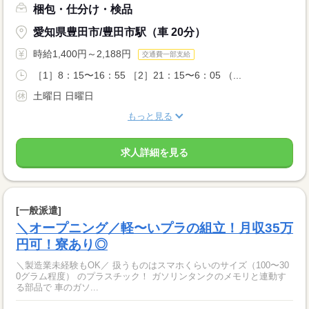
梱包・仕分け・検品
愛知県豊田市/豊田市駅（車 20分）
時給1,400円～2,188円
交通費一部支給
［1］8：15〜16：55 ［2］21：15〜6：05 （...
土曜日 日曜日
もっと見る
求人詳細を見る
[一般派遣]
＼オープニング／軽〜いプラの組立！月収35万
円可！寮あり◎
＼製造業未経験もOK／ 扱うものはスマホくらいのサイズ（100〜30
0グラム程度） のプラスチック！ ガソリンタンクのメモリと連動す
る部品で 車のガソ...