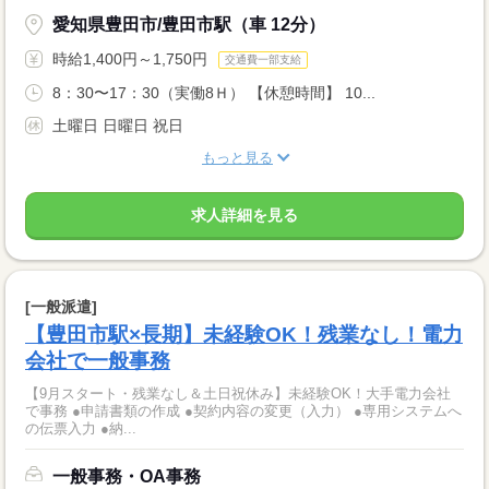
愛知県豊田市/豊田市駅（車 12分）
時給1,400円～1,750円
交通費一部支給
8：30〜17：30（実働8Ｈ） 【休憩時間】 10...
土曜日 日曜日 祝日
もっと見る
求人詳細を見る
[一般派遣]
【豊田市駅×長期】未経験OK！残業なし！電力
会社で一般事務
【9月スタート・残業なし＆土日祝休み】未経験OK！大手電力会社
で事務 ●申請書類の作成 ●契約内容の変更（入力） ●専用システムへ
の伝票入力 ●納...
一般事務・OA事務