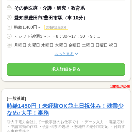
その他医療・介護・研究・教育系
愛知県豊田市/豊田市駅（車 10分）
時給1,400円～
交通費全額支給
＜シフト制/週3〜＞ ・8：30〜17：30 ・9：...
月曜日 火曜日 水曜日 木曜日 金曜日 土曜日 日曜日 祝日
もっと見る
求人詳細を見る
1週間以内公開
[一般派遣]
時給1450円！未経験OK◎土日祝休み！残業少
なめ♪大手！事務
◎大手電力会社にて一般事務のお仕事です ・データ入力 ・電話応対
・申請書類の作成 ・会計伝票の処理 ・敷地料の納付書対応 ・付随す
る事務業務全...