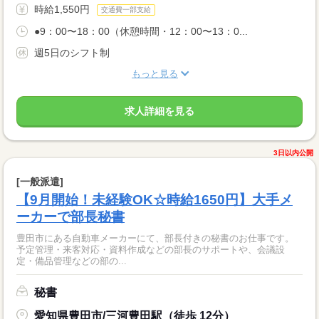
時給1,550円
交通費一部支給
●9：00〜18：00（休憩時間・12：00〜13：0...
週5日のシフト制
もっと見る
求人詳細を見る
3日以内公開
[一般派遣]
【9月開始！未経験OK☆時給1650円】大手メ
ーカーで部長秘書
豊田市にある自動車メーカーにて、部長付きの秘書のお仕事です。
予定管理・来客対応・資料作成などの部長のサポートや、会議設
定・備品管理などの部の...
秘書
愛知県豊田市/三河豊田駅（徒歩 12分）