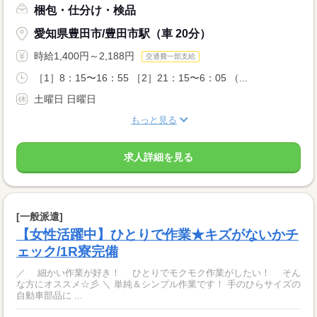
梱包・仕分け・検品
愛知県豊田市/豊田市駅（車 20分）
時給1,400円～2,188円
交通費一部支給
［1］8：15〜16：55 ［2］21：15〜6：05 （...
土曜日 日曜日
もっと見る
求人詳細を見る
[一般派遣]
【女性活躍中】ひとりで作業★キズがないかチ
ェック/1R寮完備
／ 細かい作業が好き！ ひとりでモクモク作業がしたい！ そん
な方にオススメ☆彡 ＼ 単純＆シンプル作業です！ 手のひらサイズの
自動車部品に ...