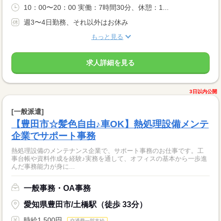
10：00〜20：00 実働：7時間30分、休憩：1...
週3〜4日勤務、それ以外はお休み
もっと見る
求人詳細を見る
3日以内公開
[一般派遣]
【豊田市☆髪色自由♪車OK】熱処理設備メンテ
企業でサポート事務
熱処理設備のメンテナンス企業で、サポート事務のお仕事です。工
事台帳や資料作成を経験♪実務を通して、オフィスの基本から一歩進
んだ事務能力が身に...
一般事務・OA事務
愛知県豊田市/土橋駅（徒歩 33分）
時給1,500円
交通費一部支給