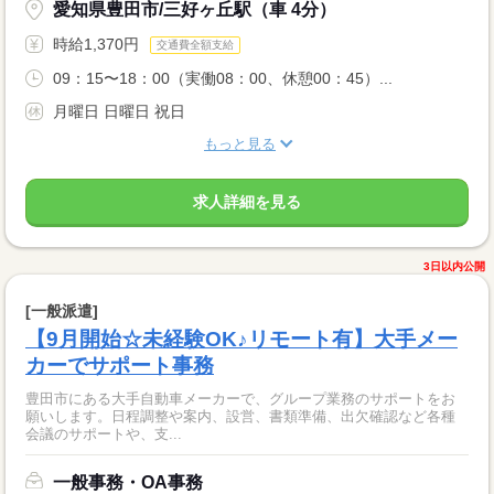
愛知県豊田市/三好ヶ丘駅（車 4分）
時給1,370円
交通費全額支給
09：15〜18：00（実働08：00、休憩00：45）...
月曜日 日曜日 祝日
もっと見る
求人詳細を見る
3日以内公開
[一般派遣]
【9月開始☆未経験OK♪リモート有】大手メー
カーでサポート事務
豊田市にある大手自動車メーカーで、グループ業務のサポートをお
願いします。日程調整や案内、設営、書類準備、出欠確認など各種
会議のサポートや、支...
一般事務・OA事務