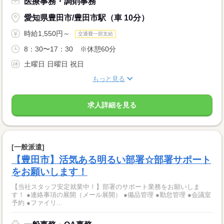
医療事務・調剤事務
愛知県豊田市/豊田市駅（車 10分）
時給1,550円～
交通費一部支給
8：30〜17：30 ※休憩60分
土曜日 日曜日 祝日
もっと見る
求人詳細を見る
[一般派遣]
【豊田市】活気ある明るい部署☆部署サポート
をお願いします！
【当社スタッフ安定就業中！】部署のサポート業務をお願いしま
す！ ●連絡事項の展開（メール展開） ●備品管理 ●勤怠管理 ●会議室
予約 ●ファイリ...