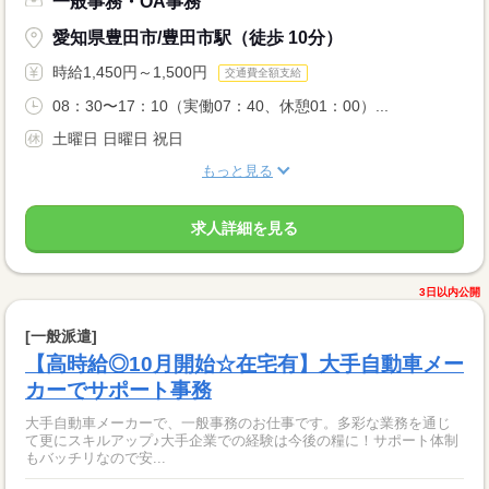
一般事務・OA事務
愛知県豊田市/豊田市駅（徒歩 10分）
時給1,450円～1,500円
交通費全額支給
08：30〜17：10（実働07：40、休憩01：00）...
土曜日 日曜日 祝日
もっと見る
求人詳細を見る
3日以内公開
[一般派遣]
【高時給◎10月開始☆在宅有】大手自動車メー
カーでサポート事務
大手自動車メーカーで、一般事務のお仕事です。多彩な業務を通じ
て更にスキルアップ♪大手企業での経験は今後の糧に！サポート体制
もバッチリなので安...