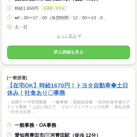
時給1,650円
交通費一部支給
●8：00〜17：00（休憩時間・12：00〜13：0...
土・日
もっと見る
求人詳細を見る
[一般派遣]
【在宅OK】時給1670円！トヨタ自動車◆土日
休み！社食あり〇事務
・生開テーマ管理業務 ・一般事務 ・部総括全般 ・社内外見学者のア
テンド業務 ＊上記に加えて ・グループミーティング出席 ・昼礼出席
・打合せ出席 ...
一般事務・OA事務
愛知県豊田市/三河豊田駅（徒歩 12分）