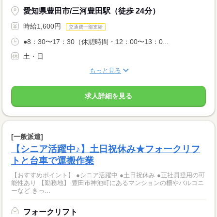
愛知県豊田市/三河豊田駅（徒歩 24分）
時給1,600円
交通費一部支給
●8：30〜17：30（休憩時間・12：00〜13：0...
土・日
もっと見る
求人詳細を見る
[一般派遣]
【シニア活躍中♪】土日祝休み★フォークリフ
トと台車で運搬作業
【おすすめポイント】 ●シニア活躍中 ●土日祝休み ●正社員登用の可
能性あり 【勤務地】 豊田市神池町にあるマンションの柵やバルコニ
ーなど きっ...
フォークリフト