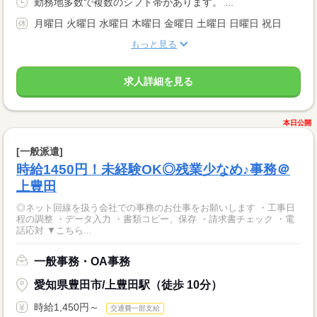
勤務地多数で複数のシフト帯があります。 ...
月曜日 火曜日 水曜日 木曜日 金曜日 土曜日 日曜日 祝日
もっと見る
求人詳細を見る
本日公開
[一般派遣]
時給1450円！未経験OK◎残業少なめ♪事務＠
上豊田
◎ネット回線を扱う会社での事務のお仕事をお願いします ・工事日
程の調整 ・データ入力 ・書類コピー、保存 ・請求書チェック ・電
話応対 ▼こちら...
一般事務・OA事務
愛知県豊田市/上豊田駅（徒歩 10分）
時給1,450円～
交通費一部支給