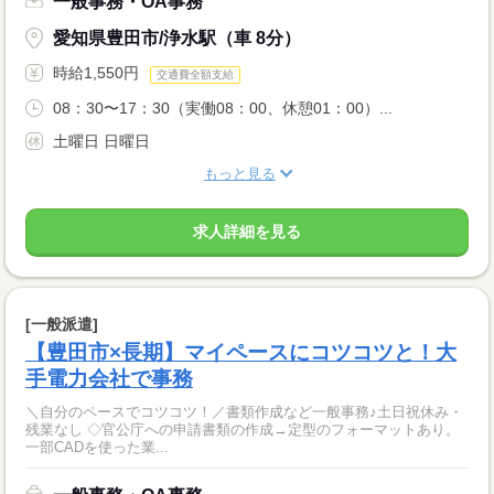
一般事務・OA事務
愛知県豊田市/浄水駅（車 8分）
時給1,550円
交通費全額支給
08：30〜17：30（実働08：00、休憩01：00）...
土曜日 日曜日
もっと見る
求人詳細を見る
[一般派遣]
【豊田市×長期】マイペースにコツコツと！大
手電力会社で事務
＼自分のペースでコツコツ！／書類作成など一般事務♪土日祝休み・
残業なし ◇官公庁への申請書類の作成→定型のフォーマットあり。
一部CADを使った業...