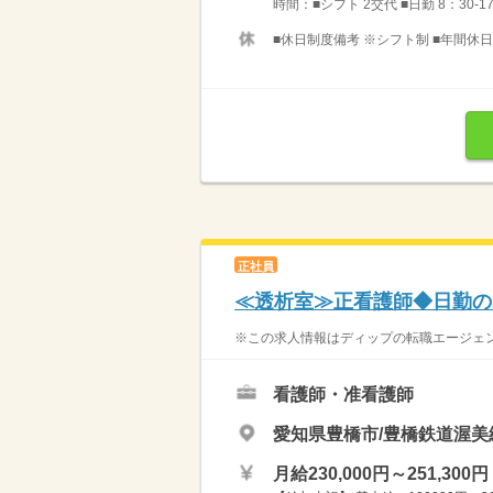
時間：■シフト 2交代 ■日勤 8：30-17
■休日制度備考 ※シフト制 ■年間休日数
正社員
≪透析室≫正看護師◆日勤の
※この求人情報はディップの転職エージェン
看護師・准看護師
愛知県豊橋市/豊橋鉄道渥美
月給230,000円～251,300円