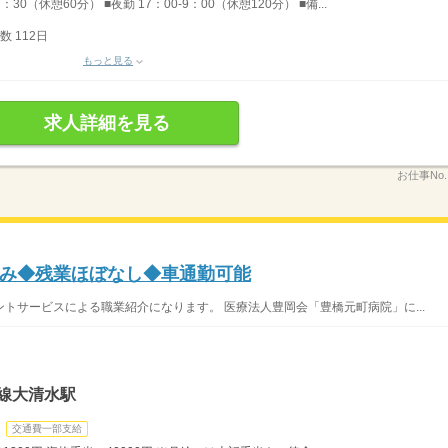
：30（休憩60分） ■夜勤 17：00-9：00（休憩120分） ■備...
 112日
もっと見る
求人詳細を見る
お仕事No
み◆残業ほぼなし◆車通勤可能
トサービスによる職業紹介になります。 医療法人豊岡会「豊橋元町病院」に...
線大清水駅
交通費一部支給