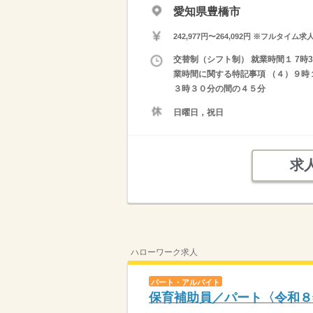
愛知県豊橋市
242,977円〜264,092円 ※フ
交替制（シフト制） 就業時間１ 7時30
業時間に関する特記事項 （４）９時１
３時３０分の間の４５分
日曜日，祝日
求
ハローワーク求人
パート・アルバイト
保育補助員／パート〈令和８