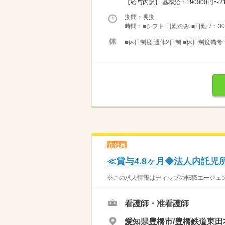
【給与内訳】 基本給：190000円〜21
期間：長期
時間：■シフト 日勤のみ ■日勤 7：30
■休日制度 週休2日制 ■休日制度備考 
正社員
≪賞与4.8ヶ月◆法人内託
※この求人情報はディップの転職エージェント
看護師・准看護師
愛知県豊橋市/豊橋鉄道東田