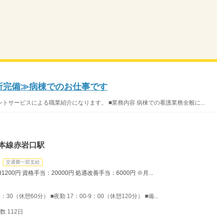
児所完備≫病棟でのお仕事です
サービスによる職業紹介になります。 ■業務内容 病棟での看護業務全般に...
本線赤岩口駅
交通費一部支給
200円 資格手当：20000円 処遇改善手当：6000円 ※月...
：30（休憩60分） ■夜勤 17：00-9：00（休憩120分） ■備...
 112日