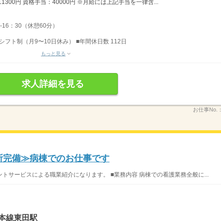
1300円 資格手当：40000円 ※月給には上記手当を一律含...
-16：30（休憩60分）
シフト制（月9〜10日休み） ■年間休日数 112日
もっと見る
求人詳細を見る
お仕事No.
児所完備≫病棟でのお仕事です
サービスによる職業紹介になります。 ■業務内容 病棟での看護業務全般に...
本線東田駅