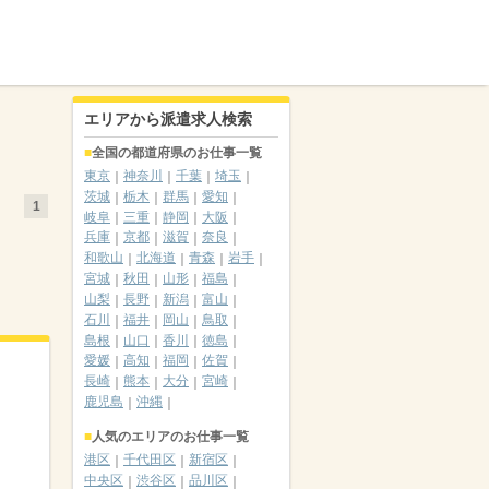
エリアから派遣求人検索
全国の都道府県のお仕事一覧
東京
神奈川
千葉
埼玉
茨城
栃木
群馬
愛知
1
岐阜
三重
静岡
大阪
兵庫
京都
滋賀
奈良
和歌山
北海道
青森
岩手
宮城
秋田
山形
福島
山梨
長野
新潟
富山
石川
福井
岡山
鳥取
島根
山口
香川
徳島
愛媛
高知
福岡
佐賀
長崎
熊本
大分
宮崎
鹿児島
沖縄
人気のエリアのお仕事一覧
港区
千代田区
新宿区
中央区
渋谷区
品川区