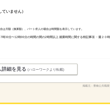
していません）
求人の場合は月額（換算額）、パート求人の場合は時間額を表示しています。
又は 7時30分〜12時00分の時間の間の2時間以上 就業時間に関する特記事項 ・週２０時
人詳細を見る
(ハローワークより転載)
掲載元：
豊橋公共職業