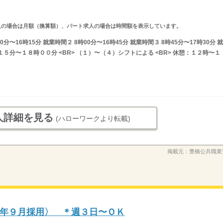
ルタイム求人の場合は月額（換算額）、パート求人の場合は時間額を表示しています。
分〜16時15分 就業時間２ 8時00分〜16時45分 就業時間３ 8時45分〜17時30分 就
５分〜１８時００分 <BR> （１）〜（４）シフトによる <BR> 休憩：１２時〜１
人詳細を見る
(ハローワークより転載)
掲載元：
豊橋公共職業
年９月採用〉 ＊週３日〜ＯＫ