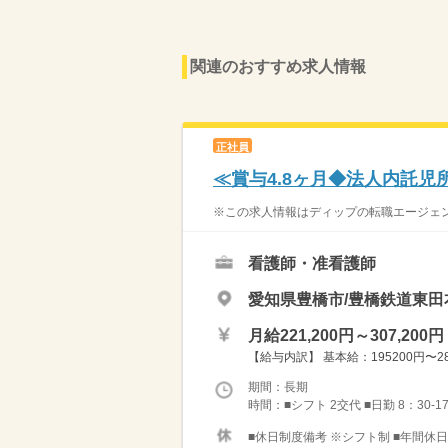
関連のおすすめ求人情報
正社員
≪賞与4.8ヶ月◆法人内託
※この求人情報はディップの転職エージェント
看護師・准看護師
愛知県豊橋市/豊橋鉄道東田
月給221,200円～307,200円
【給与内訳】 基本給：195200円〜281
期間：長期
時間：■シフト 2交代 ■日勤 8：30-17
■休日制度備考 ※シフト制 ■年間休日数