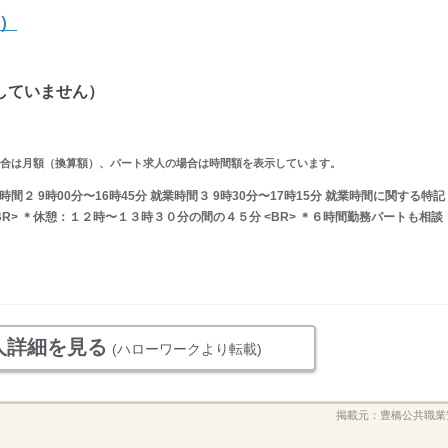
）
していません）
求人の場合は月額（換算額）、パート求人の場合は時間額を表示しています。
業時間２ 9時00分〜16時45分 就業時間３ 9時30分〜17時15分 就業時間に関する特記
BR> ＊休憩：１２時〜１３時３０分の間の４５分 <BR> ＊６時間勤務パートも相談
人詳細を見る
(ハローワークより転載)
掲載元：
豊橋公共職業