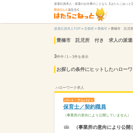
派遣社員求人・派遣のお仕事のことなら【はたらこねっと
派遣社員求人TOP
>
京都府
>
豊橋市
>
豊橋市 託児
豊橋市 託児所 付き 求人の派遣
3
件中 / 1～3件を表示
お探しの条件にヒットしたハローワ
ハローワーク求人
パート・アルバイト
保育士／契約職員
（事業所の意向により公開していません）
（事業所の意向により公開