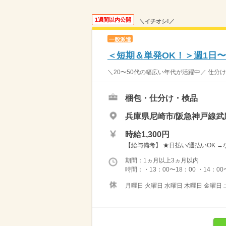
1週間以内公開
＼イチオシ!／
一般派遣
＜短期＆単発OK！＞週1日
＼20〜50代の幅広い年代が活躍中／ 仕分け作業スタ
梱包・仕分け・検品
兵庫県尼崎市/阪急神戸線武
時給1,300円
【給与備考】 ★日払い/週払いOK 
期間：1ヵ月以上3ヵ月以内
時間：・13：00〜18：00 ・14：00
月曜日 火曜日 水曜日 木曜日 金曜日 