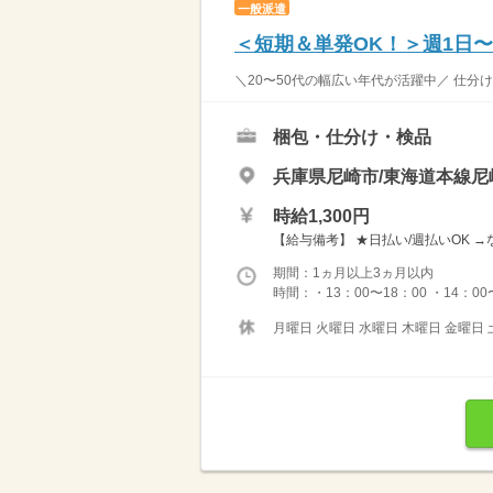
一般派遣
＜短期＆単発OK！＞週1日
＼20〜50代の幅広い年代が活躍中／ 仕分け作業スタ
梱包・仕分け・検品
兵庫県尼崎市/東海道本線尼
時給1,300円
【給与備考】 ★日払い/週払いOK 
期間：1ヵ月以上3ヵ月以内
時間：・13：00〜18：00 ・14：00
月曜日 火曜日 水曜日 木曜日 金曜日 