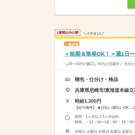
1週間以内公開
＼イチオシ!／
一般派遣
＜短期＆単発OK！＞週1日
＼20〜50代の幅広い年代が活躍中／ 仕分け作業スタ
梱包・仕分け・検品
兵庫県尼崎市/東海道本線立
時給1,300円
【給与備考】 ★日払い/週払いOK 
期間：1ヵ月以上3ヵ月以内
時間：・13：00〜18：00 ・14：00
月曜日 火曜日 水曜日 木曜日 金曜日 