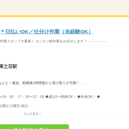
〜＊日払いOK／仕分け作業（未経験OK）
ッフ大募集！ カンタン軽作業をお任せします！ - - - - - - - - -...
庫之荘駅
→なんと！最短、勤務後1時間後から受け取りが可能！ ...
〜19：00 ・17：00〜22：00 ◆週1日〜勤務OK！ ◆単発OK！ ◆...
土曜日 日曜日 祝日
もっと見る