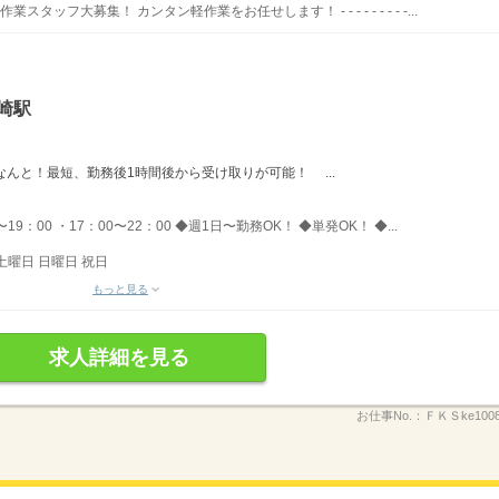
ッフ大募集！ カンタン軽作業をお任せします！ - - - - - - - - -...
崎駅
→なんと！最短、勤務後1時間後から受け取りが可能！ ...
〜19：00 ・17：00〜22：00 ◆週1日〜勤務OK！ ◆単発OK！ ◆...
土曜日 日曜日 祝日
もっと見る
求人詳細を見る
お仕事No.：
ＦＫＳke100