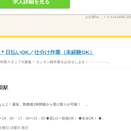
求人詳細を見る
お仕事No.：
ＦＫＳke10080-武
〜＊日払いOK／仕分け作業（未経験OK）
ッフ大募集！ カンタン軽作業をお任せします！ - - - - - - - - -...
花駅
→なんと！最短、勤務後1時間後から受け取りが可能！ ...
〜19：00 ・17：00〜22：00 ◆週1日〜勤務OK！ ◆単発OK！ ◆...
土曜日 日曜日 祝日