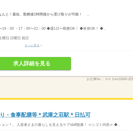
→なんと！最短、勤務後1時間後から受け取りが可能！ ...
〜19：00 ・17：00〜22：00 ◆週1日〜勤務OK！ ◆単発OK！ ◆...
土曜日 日曜日 祝日
もっと見る
求人詳細を見る
お仕事No.：
ＮＫＳke10080-武
り・食事配膳等＊武庫之荘駅＊日払可
＊。 入居者さまの暮らしを支えるケアstaff急募！ ≪シゴト内容≫ ◆...