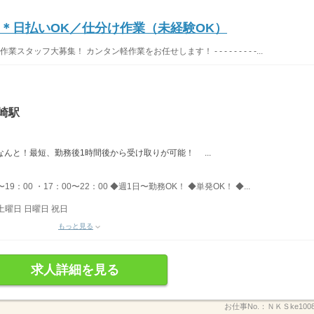
〜＊日払いOK／仕分け作業（未経験OK）
ッフ大募集！ カンタン軽作業をお任せします！ - - - - - - - - -...
崎駅
→なんと！最短、勤務後1時間後から受け取りが可能！ ...
〜19：00 ・17：00〜22：00 ◆週1日〜勤務OK！ ◆単発OK！ ◆...
土曜日 日曜日 祝日
もっと見る
求人詳細を見る
お仕事No.：
ＮＫＳke100