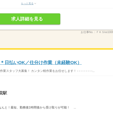
もっと見る
求人詳細を見る
お仕事No.：
ＦＫＳke100
〜＊日払いOK／仕分け作業（未経験OK）
ッフ大募集！ カンタン軽作業をお任せします！ - - - - - - - - -...
花駅
→なんと！最短、勤務後1時間後から受け取りが可能！ ...