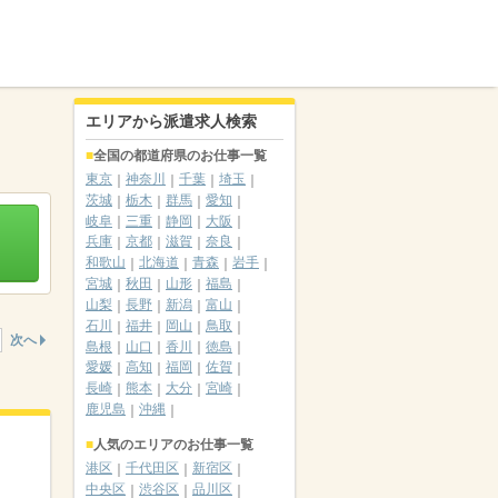
エリアから派遣求人検索
全国の都道府県のお仕事一覧
東京
神奈川
千葉
埼玉
茨城
栃木
群馬
愛知
岐阜
三重
静岡
大阪
兵庫
京都
滋賀
奈良
和歌山
北海道
青森
岩手
宮城
秋田
山形
福島
山梨
長野
新潟
富山
石川
福井
岡山
鳥取
次へ
島根
山口
香川
徳島
愛媛
高知
福岡
佐賀
長崎
熊本
大分
宮崎
鹿児島
沖縄
人気のエリアのお仕事一覧
港区
千代田区
新宿区
中央区
渋谷区
品川区