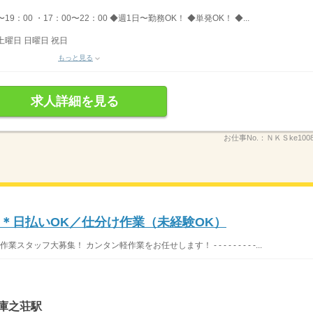
〜19：00 ・17：00〜22：00 ◆週1日〜勤務OK！ ◆単発OK！ ◆...
土曜日 日曜日 祝日
もっと見る
求人詳細を見る
お仕事No.：
ＮＫＳke100
〜＊日払いOK／仕分け作業（未経験OK）
ッフ大募集！ カンタン軽作業をお任せします！ - - - - - - - - -...
庫之荘駅