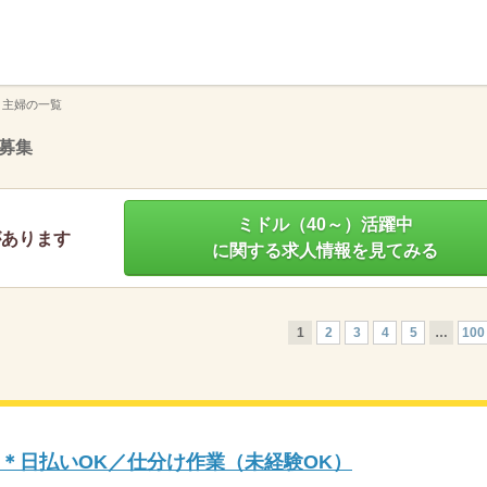
】
 主婦の一覧
募集
ミドル（40～）活躍中
があります
に関する求人情報を見てみる
1
2
3
4
5
…
100
〜＊日払いOK／仕分け作業（未経験OK）