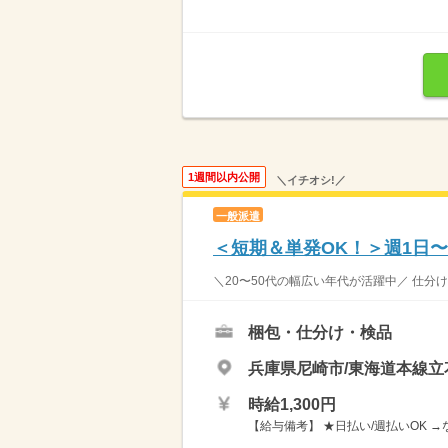
1週間以内公開
＼イチオシ!／
一般派遣
＜短期＆単発OK！＞週1日
＼20〜50代の幅広い年代が活躍中／ 仕分け作業スタ
梱包・仕分け・検品
兵庫県尼崎市/東海道本線立
時給1,300円
【給与備考】 ★日払い/週払いOK 