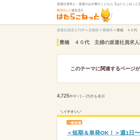
派遣社員求人・派遣のお仕事のことなら【はたらこねっと
派遣社員求人TOP
>
京都府
>
豊橋市
>
豊橋 ４０代
豊橋 ４０代 主婦の派遣社員求人
このテーマに関連するページ
4,725
件中 / 1～25件を表示
＼イチオシ!／
一般派遣
＜短期＆単発OK！＞週1日