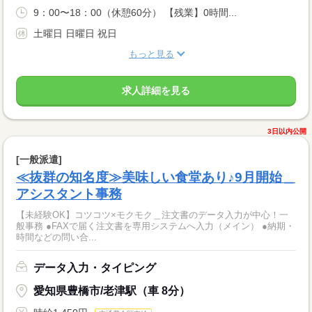
9：00〜18：00（休憩60分） 【残業】0時間...
土曜日 日曜日 祝日
もっと見る
求人詳細を見る
3日以内公開
[一般派遣]
≪抜群の知名度≫美味しい食堂あり♪9月開始＿
アシスタント事務
【未経験OK】コツコツ×モクモク＿注文書のデータ入力が中心！一
般事務 ●FAXで届く注文書を専用システムへ入力（メイン） ●納期・
時間などの問い合...
データ入力・タイピング
愛知県豊橋市/老津駅（車 8分）