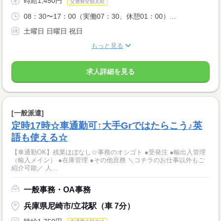
時給1,450円
交通費全額支給
08：30〜17：00（実働07：30、休憩01：00）...
土曜日 日曜日 祝日
もっと見る
求人詳細を見る
[一般派遣]
定時17時☆車通勤可↑大手Grではたらこう♪英
語も使える☆
【車通勤OK】残業ほぼなし☆事務のオシゴト ●受発注 ●輸出入管理
（輸入メイン） ●在庫管理 ●その他庶務 ＼コチラのお仕事以外もご
紹介可能／ 人...
一般事務・OA事務
兵庫県尼崎市/立花駅（車 7分）