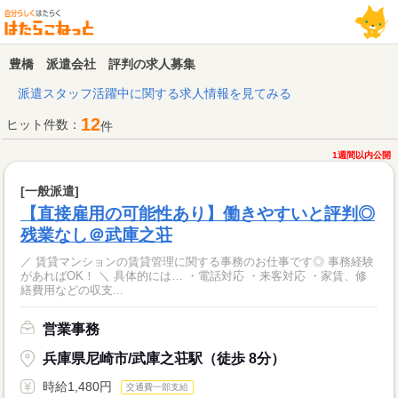
豊橋 派遣会社 評判の求人募集
派遣スタッフ活躍中に関する求人情報を見てみる
12
ヒット件数：
件
1週間以内公開
[一般派遣]
【直接雇用の可能性あり】働きやすいと評判◎
残業なし＠武庫之荘
／ 賃貸マンションの賃貸管理に関する事務のお仕事です◎ 事務経験
があればOK！ ＼ 具体的には… ・電話対応 ・来客対応 ・家賃、修
繕費用などの収支...
営業事務
兵庫県尼崎市/武庫之荘駅（徒歩 8分）
時給1,480円
交通費一部支給