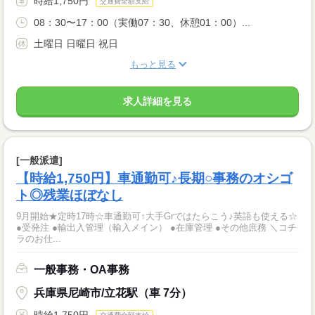
時給1,750円
交通費全額支給
08：30〜17：00（実働07：30、休憩01：00）...
土曜日 日曜日 祝日
もっと見る
求人詳細を見る
[一般派遣]
【時給1,750円】車通勤可♪長期○事務のオシゴ
ト◎残業ほぼなし
9月開始★定時17時☆車通勤可↑大手Grではたらこう♪英語も使える☆
●受発注 ●輸出入管理（輸入メイン） ●在庫管理 ●その他庶務 ＼コチ
ラのお仕...
一般事務・OA事務
兵庫県尼崎市/立花駅（車 7分）
時給1,750円