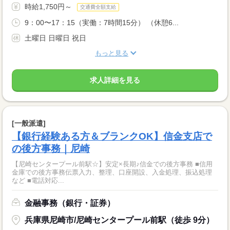
時給1,750円～
交通費全額支給
9：00〜17：15（実働：7時間15分） （休憩6...
土曜日 日曜日 祝日
もっと見る
求人詳細を見る
[一般派遣]
【銀行経験ある方＆ブランクOK】信金支店で
の後方事務｜尼崎
【尼崎センタープール前駅☆】安定×長期♪信金での後方事務 ■信用
金庫での後方事務伝票入力、整理、口座開設、入金処理、振込処理
など ■電話対応...
金融事務（銀行・証券）
兵庫県尼崎市/尼崎センタープール前駅（徒歩 9分）