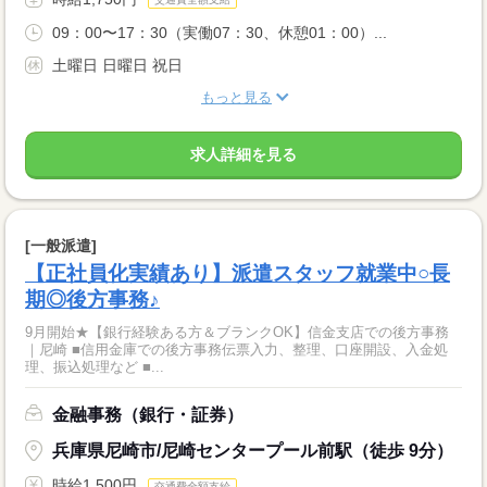
09：00〜17：30（実働07：30、休憩01：00）...
土曜日 日曜日 祝日
もっと見る
求人詳細を見る
[一般派遣]
【正社員化実績あり】派遣スタッフ就業中○長
期◎後方事務♪
9月開始★【銀行経験ある方＆ブランクOK】信金支店での後方事務
｜尼崎 ■信用金庫での後方事務伝票入力、整理、口座開設、入金処
理、振込処理など ■...
金融事務（銀行・証券）
兵庫県尼崎市/尼崎センタープール前駅（徒歩 9分）
時給1,500円
交通費全額支給