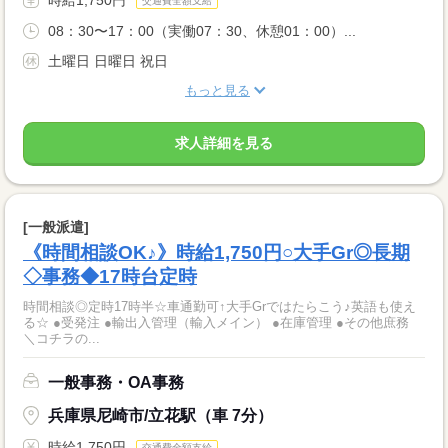
交通費全額支給
08：30〜17：00（実働07：30、休憩01：00）...
土曜日 日曜日 祝日
もっと見る
求人詳細を見る
[一般派遣]
《時間相談OK♪》時給1,750円○大手Gr◎長期
◇事務◆17時台定時
時間相談◎定時17時半☆車通勤可↑大手Grではたらこう♪英語も使え
る☆ ●受発注 ●輸出入管理（輸入メイン） ●在庫管理 ●その他庶務
＼コチラの...
一般事務・OA事務
兵庫県尼崎市/立花駅（車 7分）
時給1,750円
交通費全額支給