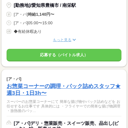
[勤務地]/愛知県豊橋市 / 南栄駅
[ア・パ]
時給1,140円〜
[ア・パ]05:00〜15:00
◆有給休暇あり
もっと見る
応募する（バイトル求人）
[ア・パ]
お惣菜コーナーの調理・パック詰めスタッフ★
週3日・1日3h〜
スーパーのお惣菜コーナーにて 簡単な揚げ物やパック詰めなどを お
任せするお仕事です 具体的には ・フライヤーでの簡単な揚げ物調理
・放熱後のパッ...
[ア・パ]デリ・惣菜販売・スイーツ販売、品出し(ピ