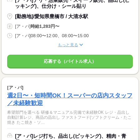
[ア・パ]デリ・惣菜販売・スイーツ販売、品出し(ピ
ッキング)、仕分け・シール貼り
[勤務地]/愛知県豊橋市 / 大清水駅
[ア・パ]
時給1,283円〜
[ア・パ]08:00〜12:00、08:00〜15:00
もっと見る
応募する（バイトル求人）
[ア・パ]
週2日〜・短時間OK！スーパーの店内スタッフ
／未経験歓迎
希望部門を選べる 研修＆マニュアル完備で未経験OK レジ・品出し
自動計算レジ、商品の品出し ファストフード(ソフトクリーム・たこ
焼き たこ焼き・ソ...
[ア・パ]レジ打ち、品出し(ピッキング)、精肉・青