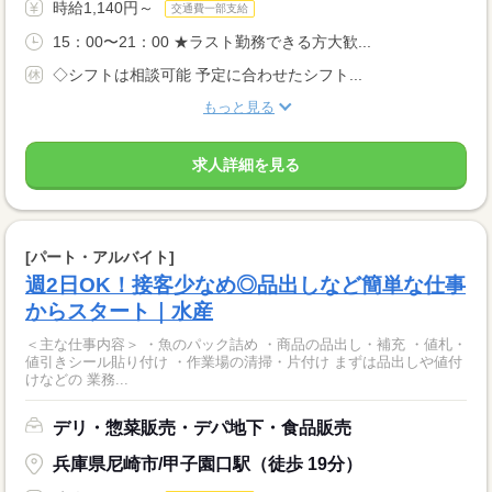
時給1,140円～
交通費一部支給
15：00〜21：00 ★ラスト勤務できる方大歓...
◇シフトは相談可能 予定に合わせたシフト...
もっと見る
求人詳細を見る
[パート・アルバイト]
週2日OK！接客少なめ◎品出しなど簡単な仕事
からスタート｜水産
＜主な仕事内容＞ ・魚のパック詰め ・商品の品出し・補充 ・値札・
値引きシール貼り付け ・作業場の清掃・片付け まずは品出しや値付
けなどの 業務...
デリ・惣菜販売・デパ地下・食品販売
兵庫県尼崎市/甲子園口駅（徒歩 19分）