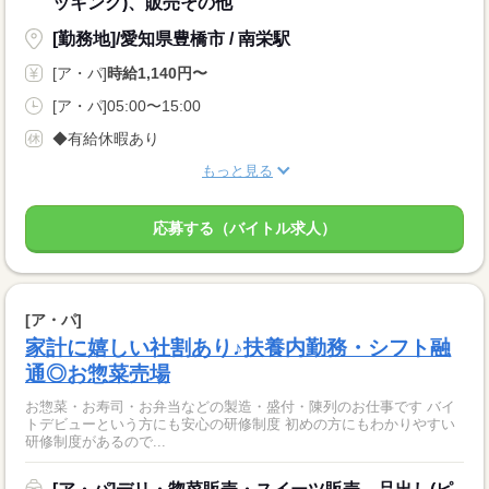
ッキング)、販売その他
[勤務地]/愛知県豊橋市 / 南栄駅
[ア・パ]
時給1,140円〜
[ア・パ]05:00〜15:00
◆有給休暇あり
もっと見る
応募する（バイトル求人）
[ア・パ]
家計に嬉しい社割あり♪扶養内勤務・シフト融
通◎お惣菜売場
お惣菜・お寿司・お弁当などの製造・盛付・陳列のお仕事です バイ
トデビューという方にも安心の研修制度 初めの方にもわかりやすい
研修制度があるので...