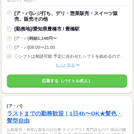
店なので 商品の...
[ア・パ]レジ打ち、デリ・惣菜販売・スイーツ販
売、販売その他
[勤務地]/愛知県豊橋市 / 豊橋駅
[ア・パ]
時給1,140円〜
[ア・パ]08:00〜21:00
◇シフトは相談可能 予定に合わせたシフトを組めるので、 プライベートを優先させやすいのが魅力です。
もっと見る
応募する（バイトル求人）
[ア・パ]
ラストまでの勤務歓迎！1日4h〜OK★髪色・
髪型自由
お鮨販売・簡単な製造のお仕事 テイクアウト専門店なので 商品の陳