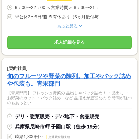
6：00〜22：00 ＜営業時間＞ 8：30〜21：...
※公休2〜5日/週 ※有休あり（6ヵ月後付与...
もっと見る
求人詳細を見る
[契約社員]
旬のフルーツや野菜の陳列。加工やパック詰め
や包装も。青果部門
【青果部門】 フレッシュ野菜の 品出しやパック詰め！ ・品出し ・
お野菜のカット ・パック詰め など 品揃えが豊富なので 時間が経つ
のもあっとい...
デリ・惣菜販売・デパ地下・食品販売
兵庫県尼崎市/甲子園口駅（徒歩 19分）
時給1,300円～
交通費全額支給