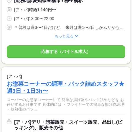
[勤務地]/愛知県豊橋市 / 柳生橋駅
[ア・パ]
時給1,140円〜
[ア・パ]13:00〜22:00
＊普段は週3〜4日だけど、 来月は週1〜2日しかムリかも…。 ＊テスト期間は休みたいなぁ。など なんでもご相談ください。 きちんとシフトに反映します！ お休みをとれるように配慮します！
もっと見る
応募する（バイトル求人）
[ア・パ]
お惣菜コーナーの調理・パック詰めスタッフ★
週3日・1日3h〜
スーパーのお惣菜コーナーにて 簡単な揚げ物やパック詰めなどを お
任せするお仕事です 具体的には ・フライヤーでの簡単な揚げ物調理
・放熱後のパッ...
[ア・パ]デリ・惣菜販売・スイーツ販売、品出し(ピ
ッキング)、販売その他