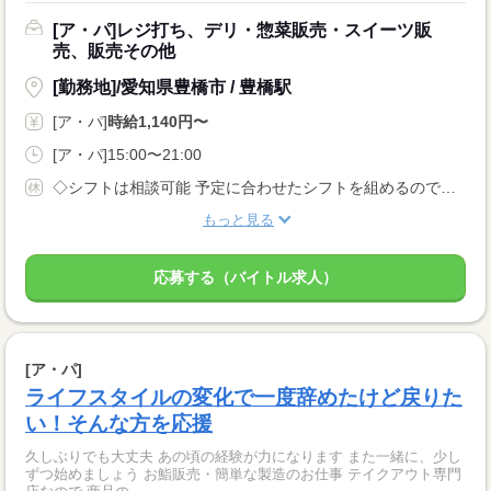
[ア・パ]レジ打ち、デリ・惣菜販売・スイーツ販
売、販売その他
[勤務地]/愛知県豊橋市 / 豊橋駅
[ア・パ]
時給1,140円〜
[ア・パ]15:00〜21:00
◇シフトは相談可能 予定に合わせたシフトを組めるので、 プライベートを優先させやすいのが魅力です。
もっと見る
応募する（バイトル求人）
[ア・パ]
ライフスタイルの変化で一度辞めたけど戻りた
い！そんな方を応援
久しぶりでも大丈夫 あの頃の経験が力になります また一緒に、少し
ずつ始めましょう お鮨販売・簡単な製造のお仕事 テイクアウト専門