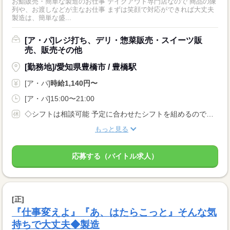
お鮨販売・簡単な製造のお仕事 テイクアウト専門店なので 商品の陳
列や、お渡しなどが主なお仕事 まずは笑顔で対応ができれば大丈夫
製造は、簡単な盛...
[ア・パ]レジ打ち、デリ・惣菜販売・スイーツ販
売、販売その他
[勤務地]/愛知県豊橋市 / 豊橋駅
[ア・パ]
時給1,140円〜
[ア・パ]15:00〜21:00
◇シフトは相談可能 予定に合わせたシフトを組めるので、 プライベートを優先させやすいのが魅力です。
もっと見る
応募する（バイトル求人）
[正]
『仕事変えよ』『あ、はたらこっと』そんな気
持ちで大丈夫◆製造