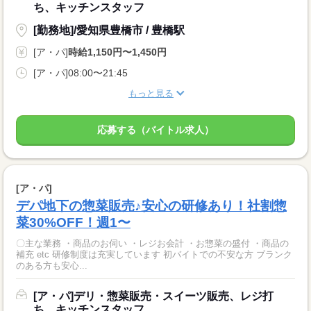
ち、キッチンスタッフ
[勤務地]/愛知県豊橋市 / 豊橋駅
[ア・パ]
時給1,150円〜1,450円
[ア・パ]08:00〜21:45
もっと見る
応募する（バイトル求人）
[ア・パ]
デパ地下の惣菜販売♪安心の研修あり！社割惣
菜30%OFF！週1〜
〇主な業務 ・商品のお伺い ・レジお会計 ・お惣菜の盛付 ・商品の
補充 etc 研修制度は充実しています 初バイトでの不安な方 ブランク
のある方も安心...
[ア・パ]デリ・惣菜販売・スイーツ販売、レジ打
ち、キッチンスタッフ