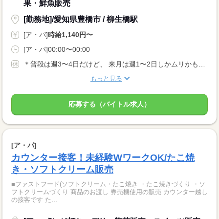
果・鮮魚販売
[勤務地]/愛知県豊橋市 / 柳生橋駅
[ア・パ]
時給1,140円〜
[ア・パ]00:00〜00:00
＊普段は週3〜4日だけど、 来月は週1〜2日しかムリかも…。 ＊テスト期間は休みたいなぁ。など なんでもご相談ください。 きちんとシフトに反映します！ お休みをとれるように配慮します！
もっと見る
応募する（バイトル求人）
[ア・パ]
カウンター接客！未経験WワークOK/たこ焼
き・ソフトクリーム販売
■ファストフード(ソフトクリーム・たこ焼き ・たこ焼きづくり ・ソ
フトクリームづくり 商品のお渡し 券売機使用の販売 カウンター越し
の接客です た...