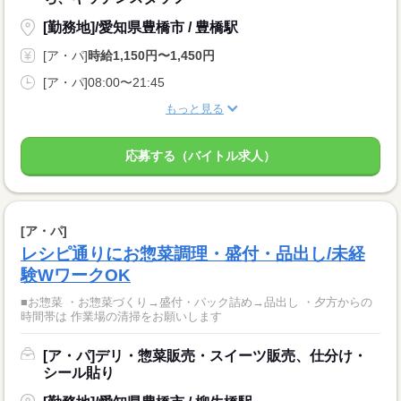
[勤務地]/愛知県豊橋市 / 豊橋駅
[ア・パ]
時給1,150円〜1,450円
[ア・パ]08:00〜21:45
もっと見る
応募する（バイトル求人）
[ア・パ]
レシピ通りにお惣菜調理・盛付・品出し/未経
験WワークOK
■お惣菜 ・お惣菜づくり→盛付・パック詰め→品出し ・夕方からの
時間帯は 作業場の清掃をお願いします
[ア・パ]デリ・惣菜販売・スイーツ販売、仕分け・
シール貼り