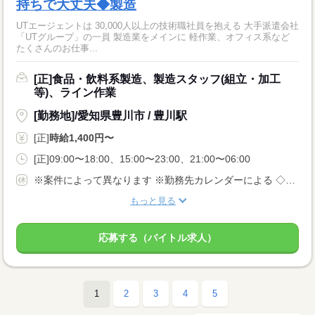
持ちで大丈夫◆製造
UTエージェントは 30,000人以上の技術職社員を抱える 大手派遣会社
「UTグループ」の一員 製造業をメインに 軽作業、オフィス系など
たくさんのお仕事...
[正]食品・飲料系製造、製造スタッフ(組立・加工
等)、ライン作業
[勤務地]/愛知県豊川市 / 豊川駅
[正]
時給1,400円〜
[正]09:00〜18:00、15:00〜23:00、21:00〜06:00
※案件によって異なります ※勤務先カレンダーによる ◇有給休暇あり（入社6ヵ月後に10日付与） ◇産休・育休制度あり 休日多めの職場が多いです！
もっと見る
応募する（バイトル求人）
1
2
3
4
5