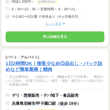
時給1,200円～
交通費全額支給
6：00〜22：00 ＜営業時間＞ 8：30〜21：...
※公休2〜5日/週 ※有休あり（6ヵ月後付与...
もっと見る
求人詳細を見る
[パート・アルバイト]
1日2時間OK！接客少なめ◎品出し・パック詰
めなど簡単業務｜精肉
＜主な仕事内容＞ ・お肉のカット（機械＆包丁で手作業） ・商品の
パック詰め ・売場での品出し・補充 ・値札・値引きシール貼り付け
・作業場の清掃...
デリ・惣菜販売・デパ地下・食品販売
兵庫県尼崎市/甲子園口駅（徒歩 19分）