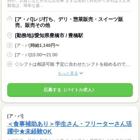
列や、お渡しなどが主なお仕事 まずは笑顔で対応ができれば大丈夫
製造は、簡単な盛...
[ア・パ]レジ打ち、デリ・惣菜販売・スイーツ販
売、販売その他
[勤務地]/愛知県豊橋市 / 豊橋駅
[ア・パ]
時給1,140円〜
[ア・パ]15:00〜21:00
◇シフトは相談可能 予定に合わせたシフトを組めるので、 プライベートを優先させやすいのが魅力です。
もっと見る
応募する（バイトル求人）
[ア・パ]
＜食事補助あり＞学生さん・フリーターさん活
躍中★未経験OK