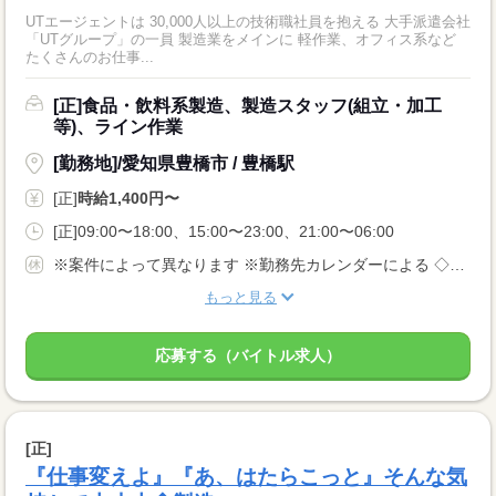
UTエージェントは 30,000人以上の技術職社員を抱える 大手派遣会社
「UTグループ」の一員 製造業をメインに 軽作業、オフィス系など
たくさんのお仕事...
[正]食品・飲料系製造、製造スタッフ(組立・加工
等)、ライン作業
[勤務地]/愛知県豊橋市 / 豊橋駅
[正]
時給1,400円〜
[正]09:00〜18:00、15:00〜23:00、21:00〜06:00
※案件によって異なります ※勤務先カレンダーによる ◇有給休暇あり（入社6ヵ月後に10日付与） ◇産休・育休制度あり 休日多めの職場が多いです！
もっと見る
応募する（バイトル求人）
[正]
『仕事変えよ』『あ、はたらこっと』そんな気