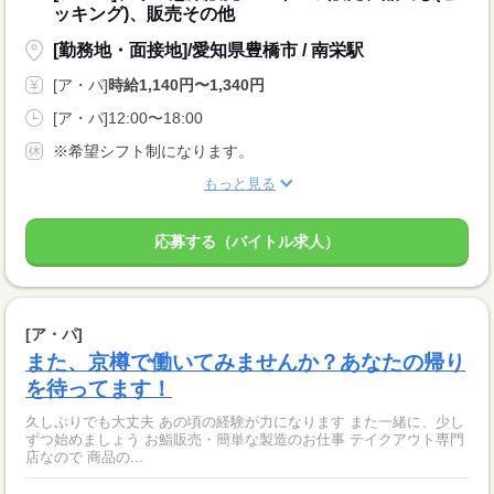
ッキング)、販売その他
[勤務地・面接地]/愛知県豊橋市 / 南栄駅
[ア・パ]
時給1,140円〜1,340円
[ア・パ]12:00〜18:00
※希望シフト制になります。
もっと見る
応募する（バイトル求人）
[ア・パ]
また、京樽で働いてみませんか？あなたの帰り
を待ってます！
久しぶりでも大丈夫 あの頃の経験が力になります また一緒に、少し
ずつ始めましょう お鮨販売・簡単な製造のお仕事 テイクアウト専門
店なので 商品の...