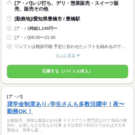
[ア・パ]レジ打ち、デリ・惣菜販売・スイーツ販
売、販売その他
[勤務地]/愛知県豊橋市 / 豊橋駅
[ア・パ]
時給1,140円〜
[ア・パ]08:00〜21:00
◇シフトは相談可能 予定に合わせたシフトを組めるので、 プライベートを優先させやすいのが魅力です。
もっと見る
応募する（バイトル求人）
[ア・パ]
奨学金制度あり♪学生さんも多数活躍中！夜〜
勤務OK！
お鮨販売・簡単な製造のお仕事 テイクアウト専門店なので 商品の陳
列や、お渡しなどが主なお仕事 まずは笑顔で対応ができれば大丈夫
製造は、簡単な盛...