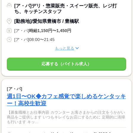
[ア・パ]デリ・惣菜販売・スイーツ販売、レジ打
ち、キッチンスタッフ
[勤務地]/愛知県豊橋市 / 豊橋駅
[ア・パ]
時給1,150円〜1,450円
[ア・パ]08:00〜21:45
もっと見る
応募する（バイトル求人）
[ア・パ]
週1日〜OK◆カフェ感覚で楽しめるケンタッキ
ー！高校生歓迎
【募集職種とお仕事内容 カウンター お客さまからの注文をうかがい
商品をご提供します いつもキレイなお店にするために 定期的に清掃
も行います キッ...