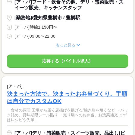
[ア・パ]フード・飲食その他、デリ・惣菜販売・ス
イーツ販売、キッチンスタッフ
[勤務地]/愛知県豊橋市 / 豊橋駅
[ア・パ]
時給1,150円〜
[ア・パ]09:00〜22:00
もっと見る
応募する（バイトル求人）
[ア・パ]
決まった方法で、決まったお弁当づくり。手順
は自分でカスタムOK
・食材の調理 工場から届く唐揚げを揚げる/焼き鳥を焼くなど ・パッ
ク詰め、賞味期限シール貼り ・売り場へのお弁当、お惣菜補充 まず
はレシピや先輩...
[ア・パ]デリ・惣菜販売・スイーツ販売、品出し(ピ