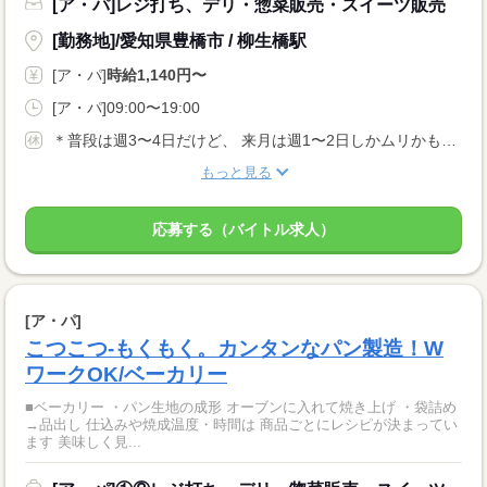
[ア・パ]レジ打ち、デリ・惣菜販売・スイーツ販売
[勤務地]/愛知県豊橋市 / 柳生橋駅
[ア・パ]
時給1,140円〜
[ア・パ]09:00〜19:00
＊普段は週3〜4日だけど、 来月は週1〜2日しかムリかも…。 ＊テスト期間は休みたいなぁ。など なんでもご相談ください。 きちんとシフトに反映します！ お休みをとれるように配慮します！
もっと見る
応募する（バイトル求人）
[ア・パ]
こつこつ-もくもく。カンタンなパン製造！W
ワークOK/ベーカリー
■ベーカリー ・パン生地の成形 オーブンに入れて焼き上げ ・袋詰め
→品出し 仕込みや焼成温度・時間は 商品ごとにレシピが決まってい
ます 美味しく見...