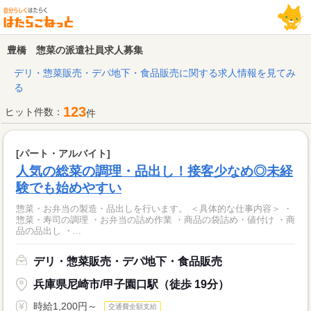
豊橋 惣菜の派遣社員求人募集
デリ・惣菜販売・デパ地下・食品販売に関する求人情報を見てみ
る
123
ヒット件数：
件
[パート・アルバイト]
人気の総菜の調理・品出し！接客少なめ◎未経
験でも始めやすい
惣菜・お弁当の製造・品出しを行います。 ＜具体的な仕事内容＞ ・
惣菜・寿司の調理 ・お弁当の詰め作業 ・商品の袋詰め・値付け ・商
品の品出し ・...
デリ・惣菜販売・デパ地下・食品販売
兵庫県尼崎市/甲子園口駅（徒歩 19分）
時給1,200円～
交通費全額支給