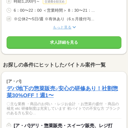
時給1,200円～
交通費全額支給
6：00〜22：00 ＜営業時間＞ 8：30〜21：...
※公休2〜5日/週 ※有休あり（6ヵ月後付与...
もっと見る
求人詳細を見る
お探しの条件にヒットしたバイトル案件一覧
[ア・パ]
デパ地下の惣菜販売♪安心の研修あり！社割惣
菜30%OFF！週1〜
〇主な業務 ・商品のお伺い ・レジお会計 ・お惣菜の盛付 ・商品の
補充 etc 研修制度は充実しています 初バイトでの不安な方 ブランク
のある方も安心...
[ア・パ]デリ・惣菜販売・スイーツ販売、レジ打