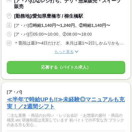
[ア・パ]①②レジ打ち、デリ・惣菜販売・スイーツ
販売
[勤務地]/愛知県豊橋市 / 柳生橋駅
[ア・パ]
①時給1,140円〜1,240円、②時給1,140円〜
[ア・パ]①05:00〜10:00、②08:00〜18:00
＊普段は週3〜4日だけど、 来月は週1〜2日しかムリかも…。 ＊テスト期間は休みたいなぁ。など なんでもご相談ください。 きちんとシフトに反映します！ お休みをとれるように配慮します！
もっと見る
応募する（バイトル求人）
[ア・パ]
≪半年で時給UPも!!≫未経験◎マニュアルも充
実！／2週間シフト
〇主な業務 ・商品のお伺い ・レジお会計 ・お惣菜の盛付 ・商品の
補充 etc 研修制度は充実しています 初バイトでの不安な方 ブランク
のある方も安心...