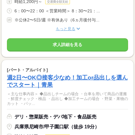
時給1,200円～
交通費全額支給
6：00〜22：00 ＜営業時間＞ 8：30〜21：...
※公休2〜5日/週 ※有休あり（6ヵ月後付与...
もっと見る
求人詳細を見る
[パート・アルバイト]
週2日〜OK◎接客少なめ！加工or品出しを選ん
でスタート｜青果
＜主な仕事内容＞ ◆品出しチームの場合 ・台車を用いて商品の運搬
・鮮度チェック・検品 ・品出し ◆加工チームの場合 ・野菜・果物の
カット ・パッ...
デリ・惣菜販売・デパ地下・食品販売
兵庫県尼崎市/甲子園口駅（徒歩 19分）