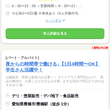
6：00〜22：00 ＜営業時間＞ 8：30〜21：...
※公休2〜5日/週 ※有休あり（6ヵ月後付与...
もっと見る
求人詳細を見る
1週間以内公開
[パート・アルバイト]
夜からの時間帯で働ける♪【1日4時間〜OK】
学生さん活躍中！
お鮨販売・簡単な製造のお仕事！！ テイクアウト専門店なので、 商
品の陳列や、お渡しなどが主なお仕事♪ まずは笑顔で対応ができれば
大丈夫◎ 製...
デリ・惣菜販売・デパ地下・食品販売
愛知県豊橋市/豊橋駅（徒歩 1分）