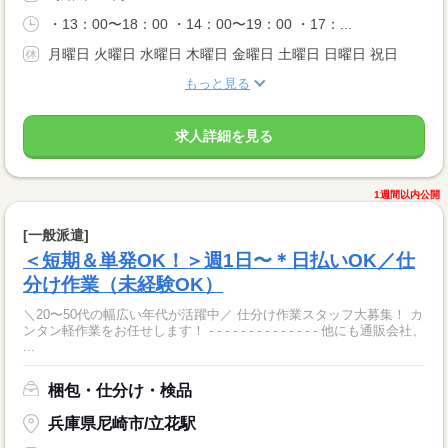
・13：00〜18：00 ・14：00〜19：00 ・17：...
月曜日 火曜日 水曜日 木曜日 金曜日 土曜日 日曜日 祝日
もっと見る
求人詳細を見る
1週間以内公開
[一般派遣]
＜短期＆単発OK！＞週1日〜＊日払いOK／仕
分け作業（未経験OK）
＼20〜50代の幅広い年代が活躍中／ 仕分け作業スタッフ大募集！ カ
ンタン軽作業をお任せします！ - - - - - - - - - - - - - - 他にも通販会社、
...
梱包・仕分け・検品
兵庫県尼崎市/立花駅