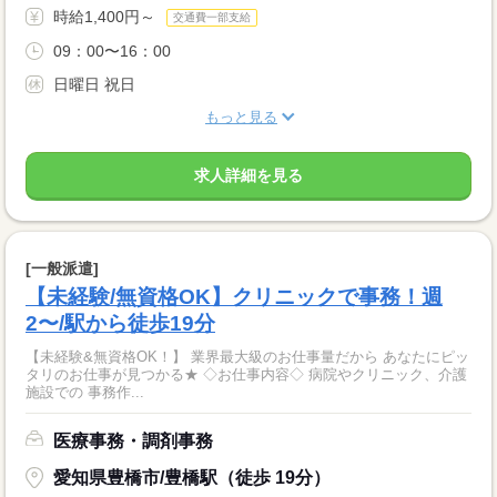
時給1,400円～
交通費一部支給
09：00〜16：00
日曜日 祝日
もっと見る
求人詳細を見る
[一般派遣]
【未経験/無資格OK】クリニックで事務！週
2〜/駅から徒歩19分
【未経験&無資格OK！】 業界最大級のお仕事量だから あなたにピッ
タリのお仕事が見つかる★ ◇お仕事内容◇ 病院やクリニック、介護
施設での 事務作...
医療事務・調剤事務
愛知県豊橋市/豊橋駅（徒歩 19分）