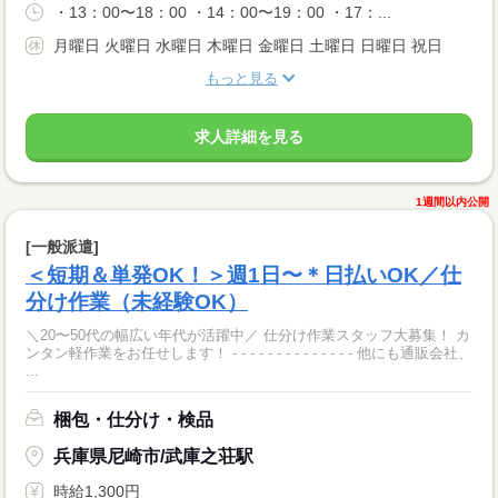
・13：00〜18：00 ・14：00〜19：00 ・17：...
月曜日 火曜日 水曜日 木曜日 金曜日 土曜日 日曜日 祝日
もっと見る
求人詳細を見る
1週間以内公開
[一般派遣]
＜短期＆単発OK！＞週1日〜＊日払いOK／仕
分け作業（未経験OK）
＼20〜50代の幅広い年代が活躍中／ 仕分け作業スタッフ大募集！ カ
ンタン軽作業をお任せします！ - - - - - - - - - - - - - - 他にも通販会社、
...
梱包・仕分け・検品
兵庫県尼崎市/武庫之荘駅
時給1,300円