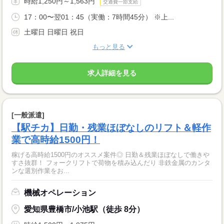
時給1,250円～1,563円
交通費一部支給
17：00〜翌01：45（実働：7時間45分） ※上...
土曜日 日曜日 祝日
もっと見る
求人詳細を見る
[一般派遣]
【駅チカ】日勤・残業ほぼなしのリフト＆軽作
業で高時給1500円！
稼げる高時給1500円のオススメ案件◎ 日勤＆残業ほぼなしで働きや
すさ抜群！ フォークリフトで荷物を積み込んだり 非鉄金属のカンタ
ンな選別作業をお...
機械オペレーション
愛知県豊橋市/小池駅（徒歩 8分）