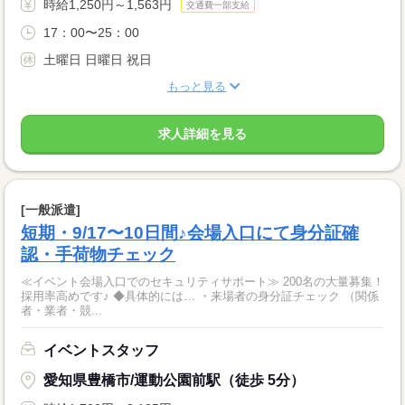
時給1,250円～1,563円
交通費一部支給
17：00〜25：00
土曜日 日曜日 祝日
もっと見る
求人詳細を見る
[一般派遣]
短期・9/17〜10日間♪会場入口にて身分証確
認・手荷物チェック
≪イベント会場入口でのセキュリティサポート≫ 200名の大量募集！
採用率高めです♪ ◆具体的には… ・来場者の身分証チェック （関係
者・業者・競...
イベントスタッフ
愛知県豊橋市/運動公園前駅（徒歩 5分）