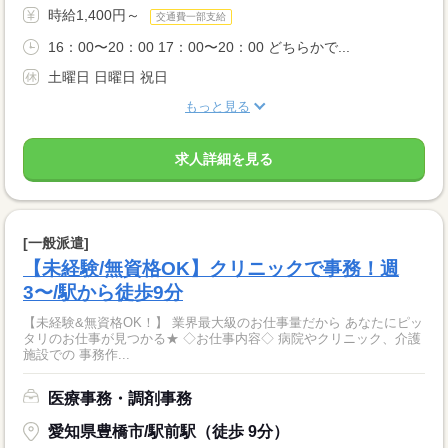
時給1,400円～
交通費一部支給
16：00〜20：00 17：00〜20：00 どちらかで...
土曜日 日曜日 祝日
もっと見る
求人詳細を見る
[一般派遣]
【未経験/無資格OK】クリニックで事務！週
3〜/駅から徒歩9分
【未経験&無資格OK！】 業界最大級のお仕事量だから あなたにピッ
タリのお仕事が見つかる★ ◇お仕事内容◇ 病院やクリニック、介護
施設での 事務作...
医療事務・調剤事務
愛知県豊橋市/駅前駅（徒歩 9分）