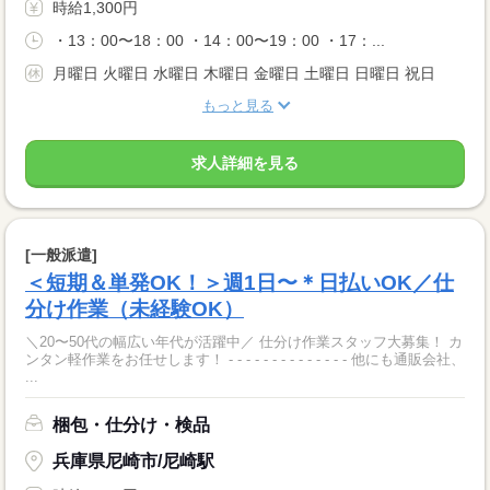
時給1,300円
・13：00〜18：00 ・14：00〜19：00 ・17：...
月曜日 火曜日 水曜日 木曜日 金曜日 土曜日 日曜日 祝日
もっと見る
求人詳細を見る
[一般派遣]
＜短期＆単発OK！＞週1日〜＊日払いOK／仕
分け作業（未経験OK）
＼20〜50代の幅広い年代が活躍中／ 仕分け作業スタッフ大募集！ カ
ンタン軽作業をお任せします！ - - - - - - - - - - - - - - 他にも通販会社、
...
梱包・仕分け・検品
兵庫県尼崎市/尼崎駅