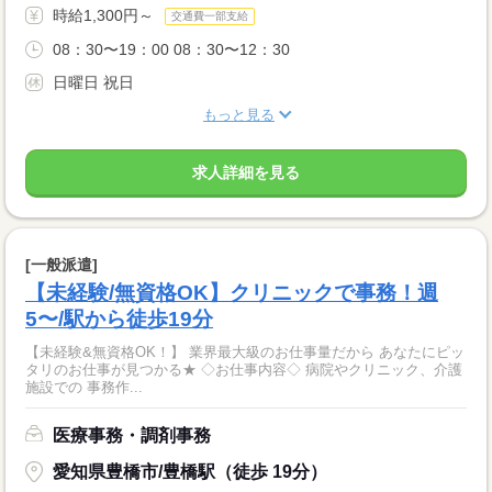
時給1,300円～
交通費一部支給
08：30〜19：00 08：30〜12：30
日曜日 祝日
もっと見る
求人詳細を見る
[一般派遣]
【未経験/無資格OK】クリニックで事務！週
5〜/駅から徒歩19分
【未経験&無資格OK！】 業界最大級のお仕事量だから あなたにピッ
タリのお仕事が見つかる★ ◇お仕事内容◇ 病院やクリニック、介護
施設での 事務作...
医療事務・調剤事務
愛知県豊橋市/豊橋駅（徒歩 19分）