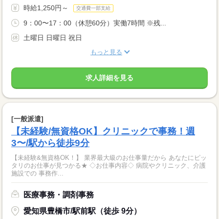
時給1,250円～
交通費一部支給
9：00〜17：00（休憩60分）実働7時間 ※残...
土曜日 日曜日 祝日
もっと見る
求人詳細を見る
[一般派遣]
【未経験/無資格OK】クリニックで事務！週
3〜/駅から徒歩9分
【未経験&無資格OK！】 業界最大級のお仕事量だから あなたにピッ
タリのお仕事が見つかる★ ◇お仕事内容◇ 病院やクリニック、介護
施設での 事務作...
医療事務・調剤事務
愛知県豊橋市/駅前駅（徒歩 9分）