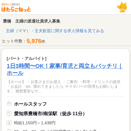
豊橋 主婦の派遣社員求人募集
主婦（ママ）・主夫歓迎に関する求人情報を見てみる
5,976
ヒット件数：
件
[パート・アルバイト]
1日3時間〜OK！家事/育児と両立もバッチリ｜
ホール
【ホール】 ・お客さまのお迎え ・ご案内 ・料理・ドリンクの提供
・お会計 etc. 慣れてきましたら サラダバーの管理もお願いしま
す。 種類豊富なサ...
ホールスタッフ
愛知県豊橋市/南栄駅（徒歩 11分）
時給1,150円～1,438円