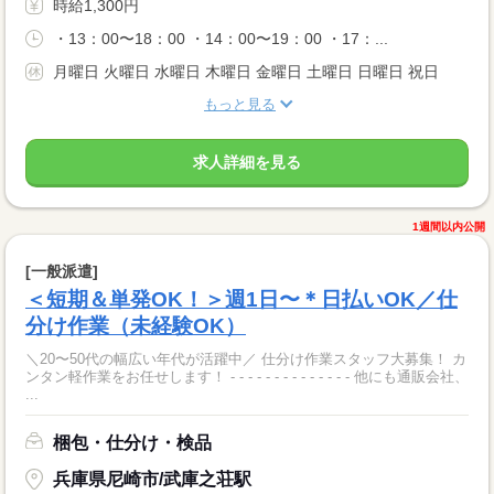
時給1,300円
・13：00〜18：00 ・14：00〜19：00 ・17：...
月曜日 火曜日 水曜日 木曜日 金曜日 土曜日 日曜日 祝日
もっと見る
求人詳細を見る
1週間以内公開
[一般派遣]
＜短期＆単発OK！＞週1日〜＊日払いOK／仕
分け作業（未経験OK）
＼20〜50代の幅広い年代が活躍中／ 仕分け作業スタッフ大募集！ カ
ンタン軽作業をお任せします！ - - - - - - - - - - - - - - 他にも通販会社、
...
梱包・仕分け・検品
兵庫県尼崎市/武庫之荘駅