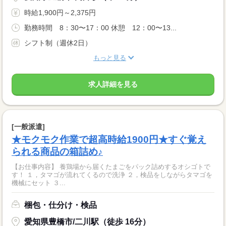
時給1,900円～2,375円
勤務時間 8：30〜17：00 休憩 12：00〜13...
シフト制（週休2日）
もっと見る
求人詳細を見る
[一般派遣]
★モクモク作業で超高時給1900円★すぐ覚え
られる商品の箱詰め♪
【お仕事内容】 養鶏場から届くたまごをパック詰めするオシゴトで
す！ １，タマゴが流れてくるので洗浄 ２，検品をしながらタマゴを
機械にセット ３...
梱包・仕分け・検品
愛知県豊橋市/二川駅（徒歩 16分）