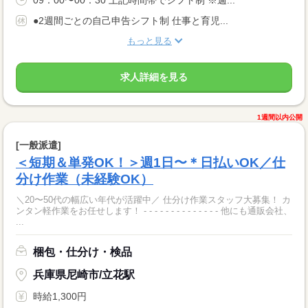
09：00〜00：30 上記時間帯でシフト制 ※週...
●2週間ごとの自己申告シフト制 仕事と育児...
もっと見る
求人詳細を見る
1週間以内公開
[一般派遣]
＜短期＆単発OK！＞週1日〜＊日払いOK／仕
分け作業（未経験OK）
＼20〜50代の幅広い年代が活躍中／ 仕分け作業スタッフ大募集！ カ
ンタン軽作業をお任せします！ - - - - - - - - - - - - - - 他にも通販会社、
...
梱包・仕分け・検品
兵庫県尼崎市/立花駅
時給1,300円