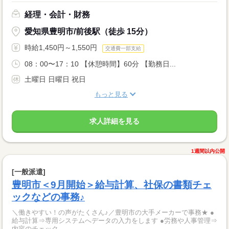
経理・会計・財務
愛知県豊明市/前後駅（徒歩 15分）
時給1,450円～1,550円
交通費一部支給
08：00〜17：10 【休憩時間】60分 【勤務日...
土曜日 日曜日 祝日
もっと見る
求人詳細を見る
1週間以内公開
[一般派遣]
豊明市＜9月開始＞給与計算、社保の書類チェ
ックなどの事務♪
＼働きやすい！の声がたくさん♪／豊明市の大手メーカーで事務★ ●
給与計算⇒専用システムへデータの入力をします ●労務や人事管理⇒
内容のチェック...