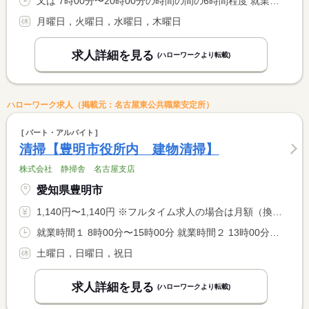
又は 7時00分〜20時00分の時間の間の6時間程度 就業時間に関する特記事項 労働時間は応相談
月曜日，火曜日，水曜日，木曜日
求人詳細を見る
(ハローワークより転載)
ハローワーク求人（掲載元：名古屋東公共職業安定所）
パート・アルバイト
清掃【豊明市役所内 建物清掃】
株式会社 静掃舎 名古屋支店
愛知県豊明市
1,140円〜1,140円 ※フルタイム求人の場合は月額（換算額）、パート求人の場合は時間額を表示しています。
就業時間１ 8時00分〜15時00分 就業時間２ 13時00分〜16時30分 又は 8時00分〜16時30分の時間の間の3時間以上 就業時間に関する特記事項 ８：００〜１５：００（実働５．７５ｈ）休憩７５分 <BR> ８：００〜１６：３０（実働６．５ｈ）休憩１２０分 <BR> １３：００〜１６：３０（実働３．２５ｈ）休憩１５分 <BR> この中のシフトでローテーション
土曜日，日曜日，祝日
求人詳細を見る
(ハローワークより転載)