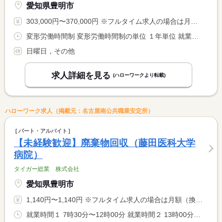
愛知県豊明市
303,000円〜370,000円 ※フルタイム求人の場合は月額（換算額）、パート求人の場合は時間額を表示しています。
変形労働時間制 変形労働時間制の単位 １年単位 就業時間１ 8時00分〜17時30分 就業時間に関する特記事項 ・７：００出社（７：００〜８：００は早出残業手当を全額支給）
日曜日，その他
求人詳細を見る
(ハローワークより転載)
ハローワーク求人（掲載元：名古屋南公共職業安定所）
パート・アルバイト
【未経験歓迎】廃棄物回収（藤田医科大学
病院）
タイガー総業 株式会社
愛知県豊明市
1,140円〜1,140円 ※フルタイム求人の場合は月額（換算額）、パート求人の場合は時間額を表示しています。
就業時間１ 7時30分〜12時00分 就業時間２ 13時00分〜16時30分 就業時間３ 7時30分〜16時30分 就業時間に関する特記事項 休憩時間 <BR> （１）３０分 （２）３０分 （３）１２０分