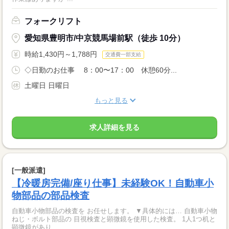
フォークリフト
愛知県豊明市/中京競馬場前駅（徒歩 10分）
時給1,430円～1,788円
交通費一部支給
◇日勤のお仕事 8：00〜17：00 休憩60分...
土曜日 日曜日
もっと見る
求人詳細を見る
[一般派遣]
【冷暖房完備/座り仕事】未経験OK！自動車小
物部品の部品検査
自動車小物部品の検査を お任せします。 ▼具体的には… 自動車小物
ねじ・ボルト部品の 目視検査と顕微鏡を使用した検査。 1人1つ机と
顕微鏡があり...