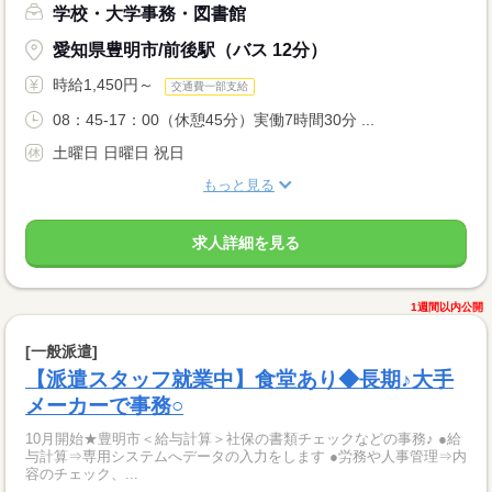
学校・大学事務・図書館
愛知県豊明市/前後駅（バス 12分）
時給1,450円～
交通費一部支給
08：45-17：00（休憩45分）実働7時間30分 ...
土曜日 日曜日 祝日
もっと見る
求人詳細を見る
1週間以内公開
[一般派遣]
【派遣スタッフ就業中】食堂あり◆長期♪大手
メーカーで事務○
10月開始★豊明市＜給与計算＞社保の書類チェックなどの事務♪ ●給
与計算⇒専用システムへデータの入力をします ●労務や人事管理⇒内
容のチェック、...