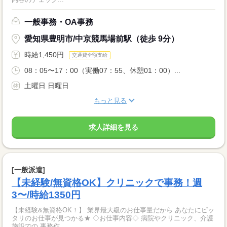
一般事務・OA事務
愛知県豊明市/中京競馬場前駅（徒歩 9分）
時給1,450円
交通費全額支給
08：05〜17：00（実働07：55、休憩01：00）...
土曜日 日曜日
もっと見る
求人詳細を見る
[一般派遣]
【未経験/無資格OK】クリニックで事務！週
3〜/時給1350円
【未経験&無資格OK！】 業界最大級のお仕事量だから あなたにピッ
タリのお仕事が見つかる★ ◇お仕事内容◇ 病院やクリニック、介護
施設での 事務作...