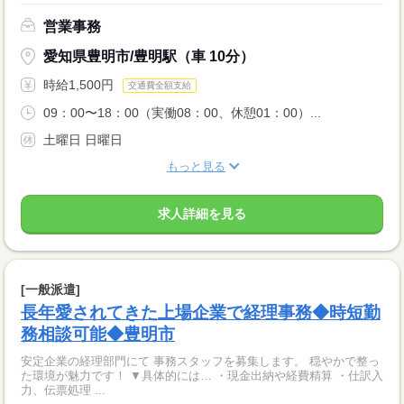
営業事務
愛知県豊明市/豊明駅（車 10分）
時給1,500円
交通費全額支給
09：00〜18：00（実働08：00、休憩01：00）...
土曜日 日曜日
もっと見る
求人詳細を見る
[一般派遣]
長年愛されてきた上場企業で経理事務◆時短勤
務相談可能◆豊明市
安定企業の経理部門にて 事務スタッフを募集します。 穏やかで整っ
た環境が魅力です！ ▼具体的には… ・現金出納や経費精算 ・仕訳入
力、伝票処理 ...