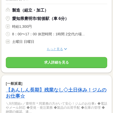
製造（組立・加工）
愛知県豊明市/前後駅（車 6分）
時給1,300円
8：00〜17：00 休憩時間：1時間 2交代の場...
土曜日 日曜日
もっと見る
求人詳細を見る
[一般派遣]
【あんしん長期】残業なし◇土日休み！ジムの
お仕事☆
＼9月開始♪／豊明市＊同業務の方がいて安心！ジムのお仕事♪ ◆電話
やメール対応 ◆受発・発注業務 ◆製品の出荷手配 ◆在庫の管理 ◆
納期の確認、連...