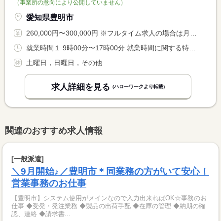
（事業所の意向により公開していません）
愛知県豊明市
260,000円〜300,000円 ※フルタイム求人の場合は月額（換算額）、パート求人の場合は時間額を表示しています。
就業時間１ 9時00分〜17時00分 就業時間に関する特記事項 就業時間応相談
土曜日，日曜日，その他
求人詳細を見る
(ハローワークより転載)
関連のおすすめ求人情報
[一般派遣]
＼9月開始♪／豊明市＊同業務の方がいて安心！
営業事務のお仕事
【豊明市】システム使用がメインなので入力出来ればOK☆事務のお
仕事 ◆受発・発注業務 ◆製品の出荷手配 ◆在庫の管理 ◆納期の確
認、連絡 ◆請求書...