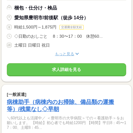
梱包・仕分け・検品
愛知県豊明市/前後駅（徒歩 14分）
時給1,500円～1,875円
交通費全額支給
◇日勤のおしごと 8：30〜17：00 休憩60...
土曜日 日曜日 祝日
もっと見る
求人詳細を見る
[一般派遣]
病棟助手（病棟内のお掃除、備品類の運搬
等）/残業なし◇早朝
＼60代以上も活躍中／ ＜豊明市の大学病院＞での＜看護助手＞をお
願いします。 【時給】初心者でも時給1200円 【時間】平日8：45〜1
7：00、土曜8：45...