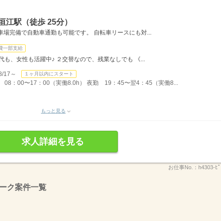
垣江駅（徒歩 25分）
場完備で自動車通勤も可能です。 自転車リースにも対...
費一部支給
も、女性も活躍中♪ ２交替なので、残業なしでも 《...
/17～
１ヶ月以内にスタート
：00〜17：00（実働8.0h） 夜勤 19：45〜翌4：45（実働8...
もっと見る
求人詳細を見る
お仕事No.：
h4303-ﾋﾟ
ーク案件一覧