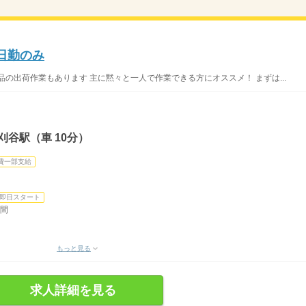
/日勤のみ
の出荷作業もあります 主に黙々と一人で作業できる方にオススメ！ まずは...
刈谷駅（車 10分）
費一部支給
即日スタート
時間
もっと見る
求人詳細を見る