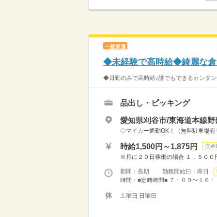
一般派遣
◆未経験で高時給◆綺麗な倉
◆日勤のみで高時給♪誰でもできるカンタン作
品出し・ピッキング
愛知県刈谷市/東海道本線野
◇マイカー通勤OK！（無料駐車場有
時給1,500円～1,875円
交通
※月に２０日稼働の場合 １，５００円
期間：長期 勤務開始日：即日
時間：■定時時間■ ７：００〜１６：２
土曜日 日曜日