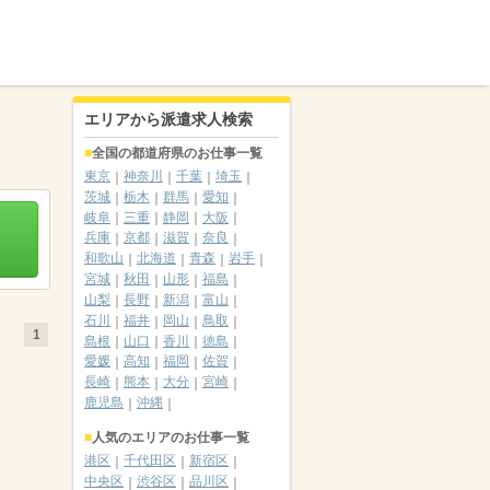
エリアから派遣求人検索
全国の都道府県のお仕事一覧
東京
神奈川
千葉
埼玉
茨城
栃木
群馬
愛知
岐阜
三重
静岡
大阪
兵庫
京都
滋賀
奈良
和歌山
北海道
青森
岩手
宮城
秋田
山形
福島
山梨
長野
新潟
富山
石川
福井
岡山
鳥取
1
島根
山口
香川
徳島
愛媛
高知
福岡
佐賀
長崎
熊本
大分
宮崎
鹿児島
沖縄
人気のエリアのお仕事一覧
港区
千代田区
新宿区
中央区
渋谷区
品川区