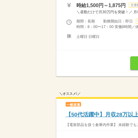
時給1,500円～1,875円
交通
＼昼勤だけで月30万円を突破！／ 月収例：
期間：長期 勤務開始日：即日
時間：8：00〜17：00 実働8時間
土曜日 日曜日
＼オススメ!／
一般派遣
【50代活躍中】月収28万以
【電装部品を扱う倉庫内作業】 未経験でもご