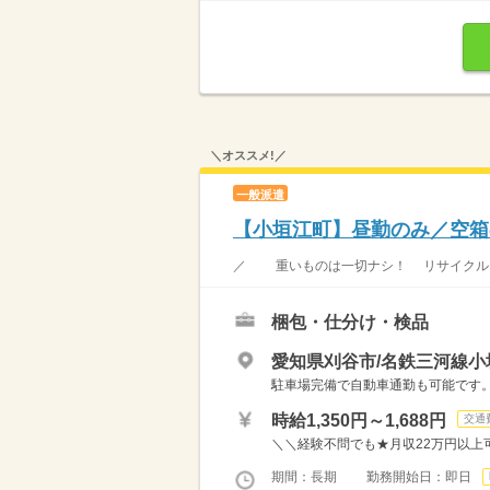
＼オススメ!／
一般派遣
【小垣江町】昼勤のみ／空箱
／ 重いものは一切ナシ！ リサイクルさ
梱包・仕分け・検品
愛知県刈谷市/名鉄三河線小
駐車場完備で自動車通勤も可能です。 
時給1,350円～1,688円
交通
＼＼経験不問でも★月収22万円以上可／／ 
期間：長期 勤務開始日：即日