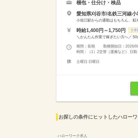
梱包・仕分け・検品
愛知県刈谷市/名鉄三河線小
小垣江駅からの通勤はもちろん、 駐車
時給1,400円～1,750円
交通
＼かんたん作業で稼ぎたい方へ／ 50代
期間：長期 勤務開始日：2026/08
時間：（1）2交替（運搬など） 日勤 08
土曜日 日曜日
お探しの条件にヒットしたハローワ
ハローワーク求人