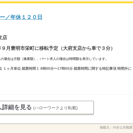
ー／年休１２０日
支店
７年９月豊明市栄町に移転予定（大府支店から車で３分）
ルタイム求人の場合は月額（換算額）、パート求人の場合は時間額を表示しています。
 １ヶ月単位 就業時間１ 8時00分〜17時00分 就業時間に関する特記事項 時間外に
人詳細を見る
(ハローワークより転載)
掲載元：
刈谷公共職業