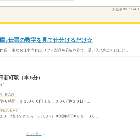
お仕事No.：
GA_F
庫♪伝票の数字を見て仕分けるだけ☆
業！ 主なお仕事内容は リフト製品を看板を見て、受け入れ先ごとに仕分...
田新町駅（車 5分）
り）
費一部支給
×８時間＝１２,０００円 １２，０００円×２０日＝...
即日スタート
０ （慣れてきたら 6：00〜） ■休憩時間■ ０９：００...
もっと見る