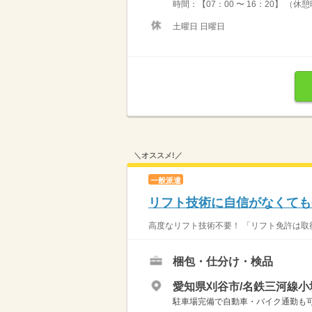
時間：【07：00 〜 16：20】 （
土曜日 日曜日
＼オススメ!／
一般派遣
リフト技術に自信がなくても
高度なリフト技術不要！ 「リフト免許は取得
梱包・仕分け・検品
愛知県刈谷市/名鉄三河線小
駐車場完備で自動車・バイク通勤も可能