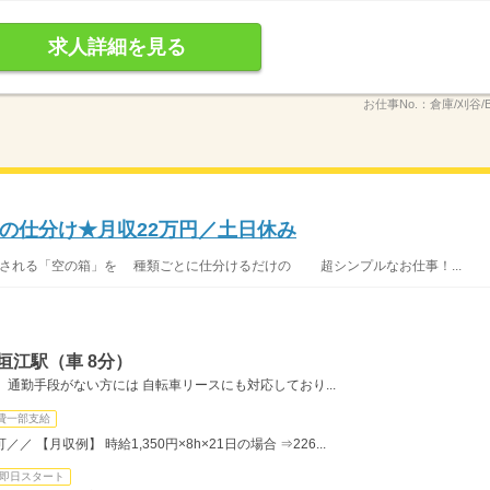
求人詳細を見る
お仕事No.：
倉庫/刈谷/B/
の仕分け★月収22万円／土日休み
れる「空の箱」を 種類ごとに仕分けるだけの 超シンプルなお仕事！...
垣江駅（車 8分）
通勤手段がない方には 自転車リースにも対応しており...
費一部支給
【月収例】 時給1,350円×8h×21日の場合 ⇒226...
即日スタート