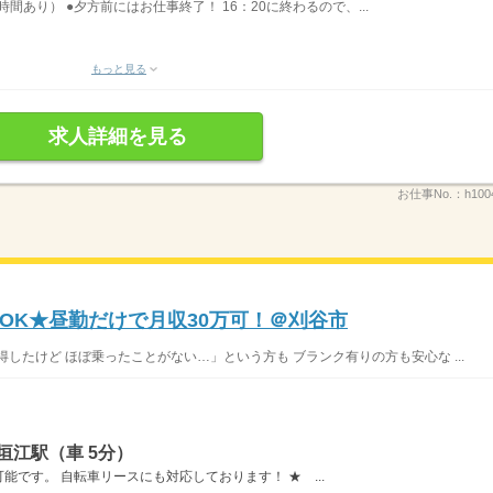
休憩時間あり） ●夕方前にはお仕事終了！ 16：20に終わるので、...
もっと見る
求人詳細を見る
お仕事No.：
h10
OK★昼勤だけで月収30万可！＠刈谷市
したけど ほぼ乗ったことがない…」という方も ブランク有りの方も安心な ...
垣江駅（車 5分）
です。 自転車リースにも対応しております！ ★ ...