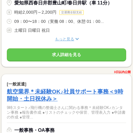
愛知県西春日井郡豊山町/春日井駅（車 11分）
時給2,000円～2,200円
交通費全額支給
09：00〜18：00（実働 08：00、休憩 01：00...
土曜日 日曜日 祝日
もっと見る
求人詳細を見る
3日以内公開
[一般派遣]
航空業界＊未経験OK♪社員サポート事務＜9時
開始・土日祝休み＞
9時スタート♪飛行機の整備士さんに関わる事務＊未経験OK♪カンタ
ン事務 ●報告書作成 ●リストのチェックや保管、管理表入力 ●申請書
の作成 ●管理...
一般事務・OA事務