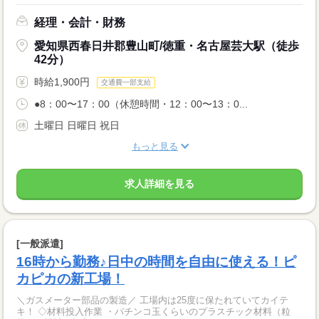
経理・会計・財務
愛知県西春日井郡豊山町/徳重・名古屋芸大駅（徒歩
42分）
時給1,900円
交通費一部支給
●8：00〜17：00（休憩時間・12：00〜13：0...
土曜日 日曜日 祝日
もっと見る
求人詳細を見る
[一般派遣]
16時から勤務♪日中の時間を自由に使える！ピ
カピカの新工場！
＼ガスメーター部品の製造／ 工場内は25度に保たれていてカイテ
キ！ ◇材料投入作業 ・パチンコ玉くらいのプラスチック材料（粒