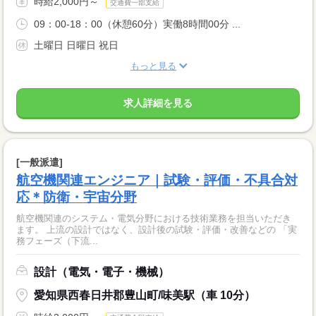
時給2,000円～
交通費一部支給
09：00-18：00（休憩60分）実働8時間00分 ...
土曜日 日曜日 祝日
もっと見る
求人詳細を見る
[一般派遣]
航空機関連エンジニア｜試験・評価・不具合対
応＊防衛・宇宙分野
航空機関連のシステム・電気分野における技術業務を担当いただき
ます。 上流の設計ではなく、設計後の試験・評価・改善などの 「実
務フェーズ（下流...
設計（電気・電子・機械）
愛知県西春日井郡豊山町/味美駅（車 10分）