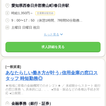
愛知県西春日井郡豊山町/春日井駅
時給1,350円～
交通費全額支給
9：00〜17：50 （休憩1時間、7時間50分勤務...
土曜日 日曜日 祝日
もっと見る
求人詳細を見る
[一般派遣]
あなたらしい働き方が叶う♪信用金庫の窓口ス
タッフ 時短勤務◎
★地域に密着の金融機関でのオシゴト★ ／ 未経験からスタート 銀行
の窓口業務 ＼ 具体的には、、、 ●預金・振込などの各種お手続き対
応 ●口座開...
金融事務（銀行・証券）