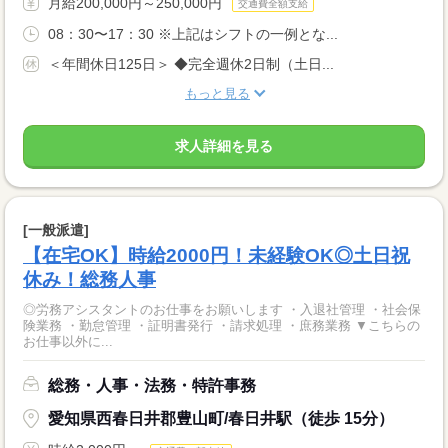
月給200,000円～250,000円
交通費全額支給
08：30〜17：30 ※上記はシフトの一例とな...
＜年間休日125日＞ ◆完全週休2日制（土日...
もっと見る
求人詳細を見る
[一般派遣]
【在宅OK】時給2000円！未経験OK◎土日祝
休み！総務人事
◎労務アシスタントのお仕事をお願いします ・入退社管理 ・社会保
険業務 ・勤怠管理 ・証明書発行 ・請求処理 ・庶務業務 ▼こちらの
お仕事以外に...
総務・人事・法務・特許事務
愛知県西春日井郡豊山町/春日井駅（徒歩 15分）