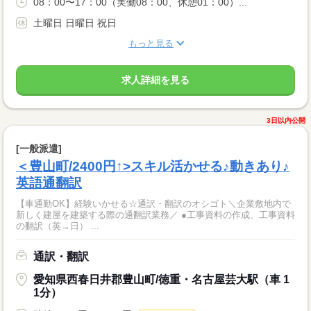
08：00〜17：00（実働08：00、休憩01：00）...
土曜日 日曜日 祝日
もっと見る
求人詳細を見る
3日以内公開
[一般派遣]
＜豊山町/2400円↑>スキル活かせる♪動きあり♪
英語通翻訳
【車通勤OK】経験いかせる☆通訳・翻訳のオシゴト＼企業敷地内で
新しく建屋を建築する際の通翻訳業務／ ●工事資料の作成、工事資料
の翻訳（英→日） ...
通訳・翻訳
愛知県西春日井郡豊山町/徳重・名古屋芸大駅（車 1
1分）