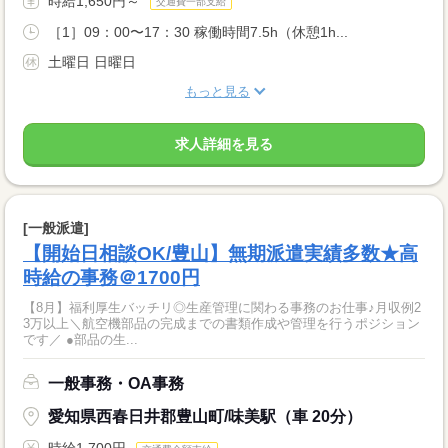
時給1,650円～
交通費一部支給
［1］09：00〜17：30 稼働時間7.5h（休憩1h...
土曜日 日曜日
もっと見る
求人詳細を見る
[一般派遣]
【開始日相談OK/豊山】無期派遣実績多数★高
時給の事務＠1700円
【8月】福利厚生バッチリ◎生産管理に関わる事務のお仕事♪月収例2
3万以上＼航空機部品の完成までの書類作成や管理を行うポジション
です／ ●部品の生...
一般事務・OA事務
愛知県西春日井郡豊山町/味美駅（車 20分）