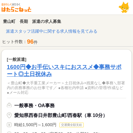
豊山町 長期 派遣の求人募集
派遣スタッフ活躍中に関する求人情報を見てみる
96
ヒット件数：
件
[一般派遣]
1600円◆お手伝いスキにおススメ◆事務サポ
ート◎土日祝休み
＜豊山町◆大手重工業メーカー＞土日祝休み×残業なし◆事務＼部署
内の庶務事務のお仕事です／ ●各種社内申請 ●資料の管理/作成など
●メール対応
一般事務・OA事務
愛知県西春日井郡豊山町/西春駅（車 10分）
時給1,500円～1,600円
交通費全額支給