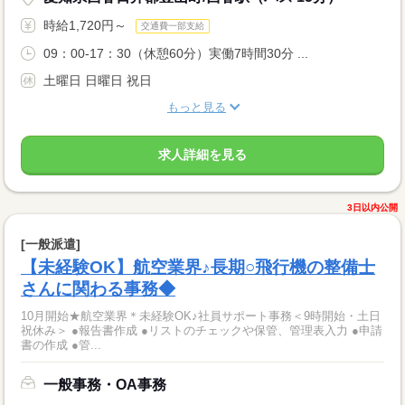
時給1,720円～
交通費一部支給
09：00-17：30（休憩60分）実働7時間30分 ...
土曜日 日曜日 祝日
もっと見る
求人詳細を見る
3日以内公開
[一般派遣]
【未経験OK】航空業界♪長期○飛行機の整備士
さんに関わる事務◆
10月開始★航空業界＊未経験OK♪社員サポート事務＜9時開始・土日
祝休み＞ ●報告書作成 ●リストのチェックや保管、管理表入力 ●申請
書の作成 ●管...
一般事務・OA事務