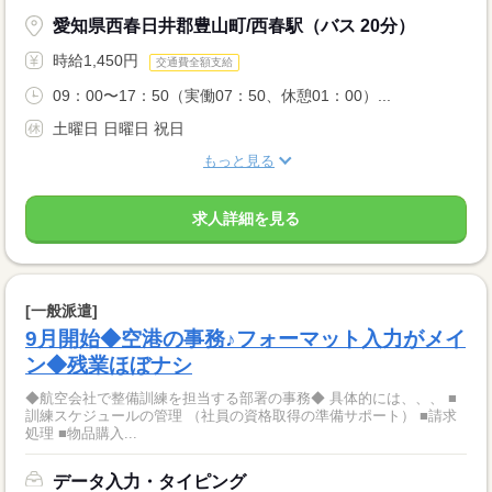
愛知県西春日井郡豊山町/西春駅（バス 20分）
時給1,450円
交通費全額支給
09：00〜17：50（実働07：50、休憩01：00）...
土曜日 日曜日 祝日
もっと見る
求人詳細を見る
[一般派遣]
9月開始◆空港の事務♪フォーマット入力がメイ
ン◆残業ほぼナシ
◆航空会社で整備訓練を担当する部署の事務◆ 具体的には、、、 ■
訓練スケジュールの管理 （社員の資格取得の準備サポート） ■請求
処理 ■物品購入...
データ入力・タイピング