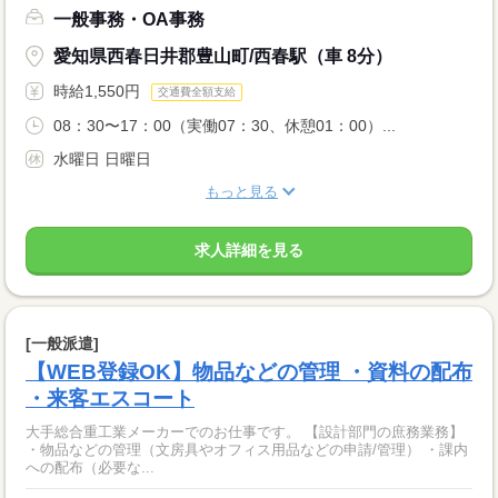
一般事務・OA事務
愛知県西春日井郡豊山町/西春駅（車 8分）
時給1,550円
交通費全額支給
08：30〜17：00（実働07：30、休憩01：00）...
水曜日 日曜日
もっと見る
求人詳細を見る
[一般派遣]
【WEB登録OK】物品などの管理 ・資料の配布
・来客エスコート
大手総合重工業メーカーでのお仕事です。 【設計部門の庶務業務】
・物品などの管理（文房具やオフィス用品などの申請/管理） ・課内
への配布（必要な...