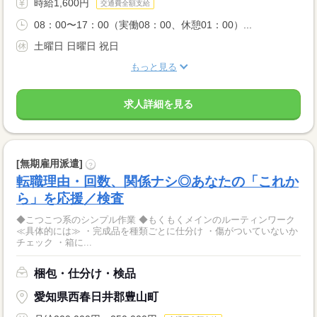
時給1,600円
交通費全額支給
08：00〜17：00（実働08：00、休憩01：00）...
土曜日 日曜日 祝日
もっと見る
求人詳細を見る
[無期雇用派遣]
?
転職理由・回数、関係ナシ◎あなたの「これか
ら」を応援／検査
◆こつこつ系のシンプル作業 ◆もくもくメインのルーティンワーク
≪具体的には≫ ・完成品を種類ごとに仕分け ・傷がついていないか
チェック ・箱に...
梱包・仕分け・検品
愛知県西春日井郡豊山町