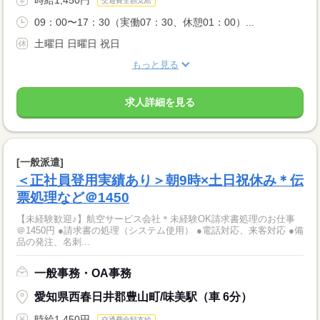
交通費全額支給
09：00〜17：30（実働07：30、休憩01：00）...
土曜日 日曜日 祝日
もっと見る
求人詳細を見る
[一般派遣]
＜正社員登用実績あり＞朝9時×土日祝休み＊伝
票処理など＠1450
【未経験歓迎♪】航空サービス会社＊未経験OK請求書処理のお仕事
＠1450円 ●請求書の処理（システム使用） ●電話対応、来客対応 ●備
品の発注、名刺...
一般事務・OA事務
愛知県西春日井郡豊山町/味美駅（車 6分）
時給1,450円
交通費全額支給