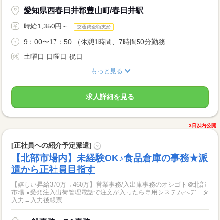
愛知県西春日井郡豊山町/春日井駅
時給1,350円～
交通費全額支給
9：00〜17：50 （休憩1時間、7時間50分勤務...
土曜日 日曜日 祝日
もっと見る
求人詳細を見る
3日以内公開
[正社員への紹介予定派遣]
?
【北部市場内】未経験OK♪食品倉庫の事務★派
遣から正社員目指す
【嬉しい昇給370万→460万】営業事務/入出庫事務のオシゴト＠北部
市場 ●受発注入出荷管理電話で注文が入ったら専用システムへデータ
入力→入力後帳票...