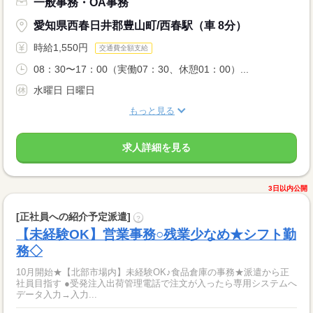
一般事務・OA事務
愛知県西春日井郡豊山町/西春駅（車 8分）
時給1,550円
交通費全額支給
08：30〜17：00（実働07：30、休憩01：00）...
水曜日 日曜日
もっと見る
求人詳細を見る
3日以内公開
[正社員への紹介予定派遣]
?
【未経験OK】営業事務○残業少なめ★シフト勤
務◇
10月開始★【北部市場内】未経験OK♪食品倉庫の事務★派遣から正
社員目指す ●受発注入出荷管理電話で注文が入ったら専用システムへ
データ入力→入力...