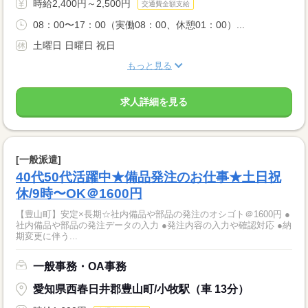
時給2,400円～2,500円
交通費全額支給
08：00〜17：00（実働08：00、休憩01：00）...
土曜日 日曜日 祝日
もっと見る
求人詳細を見る
[一般派遣]
40代50代活躍中★備品発注のお仕事★土日祝
休/9時〜OK＠1600円
【豊山町】安定×長期☆社内備品や部品の発注のオシゴト＠1600円 ●
社内備品や部品の発注データの入力 ●発注内容の入力や確認対応 ●納
期変更に伴う...
一般事務・OA事務
愛知県西春日井郡豊山町/小牧駅（車 13分）