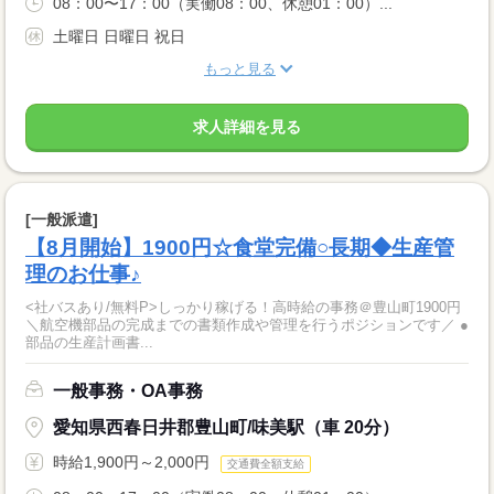
08：00〜17：00（実働08：00、休憩01：00）...
土曜日 日曜日 祝日
もっと見る
求人詳細を見る
[一般派遣]
【8月開始】1900円☆食堂完備○長期◆生産管
理のお仕事♪
<社バスあり/無料P>しっかり稼げる！高時給の事務＠豊山町1900円
＼航空機部品の完成までの書類作成や管理を行うポジションです／ ●
部品の生産計画書...
一般事務・OA事務
愛知県西春日井郡豊山町/味美駅（車 20分）
時給1,900円～2,000円
交通費全額支給