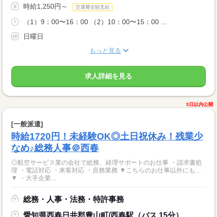
時給1,250円～
交通費全額支給
（1）9：00〜16：00 （2）10：00〜15：00 ...
日曜日
もっと見る
求人詳細を見る
3日以内公開
[一般派遣]
時給1720円！未経験OK◎土日祝休み！残業少
なめ♪総務人事＠西春
◎航空サービス業の会社で総務、経理サポートのお仕事 ・請求書処
理 ・電話対応 ・来客対応 ・庶務業務 ▼こちらのお仕事以外にも...
▼ ・大手企業...
総務・人事・法務・特許事務
愛知県西春日井郡豊山町/西春駅（バス 15分）