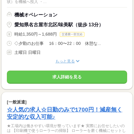
状）を機械へ投入 ・...
機械オペレーション
愛知県名古屋市北区/味美駅（徒歩 13分）
時給1,350円～1,688円
交通費一部支給
◇夕勤のお仕事 16：00〜22：00 休憩な...
土曜日 日曜日
もっと見る
求人詳細を見る
[一般派遣]
☆人気の求人☆日勤のみで1700円！減産無く
安定的な収入可能♪
★工場内は働きやすい環境が整っています★ 実際にお任せしたいの
は 【印刷機で使うローラーの掃除】 ローラーを磨く機械にセットし