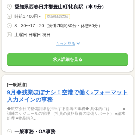
愛知県西春日井郡豊山町/比良駅（車 9分）
時給1,400円～
交通費全額支給
8：30〜17：20（実働7時間50分・休憩60分）...
土曜日 日曜日 祝日
もっと見る
求人詳細を見る
[一般派遣]
9月◆残業ほぼナシ！空港で働く♪フォーマット
入力メインの事務
◆航空会社で整備訓練を担当する部署の事務◆ 具体的には、、、 ■
訓練スケジュールの管理 （社員の資格取得の準備サポート） ■請求
処理 ■物品購入...
一般事務・OA事務