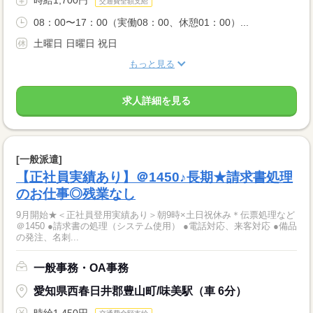
時給1,700円
交通費全額支給
08：00〜17：00（実働08：00、休憩01：00）...
土曜日 日曜日 祝日
もっと見る
求人詳細を見る
[一般派遣]
【正社員実績あり】＠1450♪長期★請求書処理
のお仕事◎残業なし
9月開始★＜正社員登用実績あり＞朝9時×土日祝休み＊伝票処理など
＠1450 ●請求書の処理（システム使用） ●電話対応、来客対応 ●備品
の発注、名刺...
一般事務・OA事務
愛知県西春日井郡豊山町/味美駅（車 6分）
時給1,450円