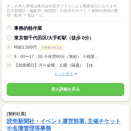
※この求人情報は株式会社読売プラスによる職業紹介になります。
読売新聞社・編集局（校閲部）の部内サポート ＊新聞や原稿の整
理・配布 ＊電話・コ...
事務的軽作業
東京都千代田区/大手町駅（徒歩 0分）
時給1,500円
交通費全額支給
9：00〜17：00 ※休憩60分（無給） ※残業...
【就業曜日】月〜金曜、土曜（隔週） 【休...
もっと見る
求人詳細を見る
[契約社員]
読売新聞社・イベント運営部署♪主催チケット
や名簿管理等事務