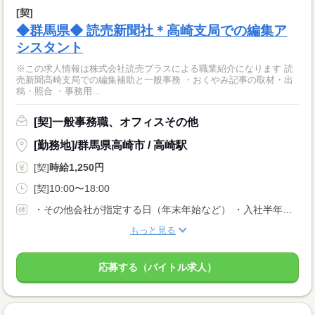
[契]
◆群馬県◆ 読売新聞社＊高崎支局での編集ア
シスタント
※この求人情報は株式会社読売プラスによる職業紹介になります 読
売新聞高崎支局での編集補助と一般事務 ・おくやみ記事の取材・出
稿・照合 ・事務用...
[契]一般事務職、オフィスその他
[勤務地]/群馬県高崎市 / 高崎駅
[契]
時給1,250円
[契]10:00〜18:00
・その他会社が指定する日（年末年始など） ・入社半年後に有給休暇付与
もっと見る
応募する（バイトル求人）