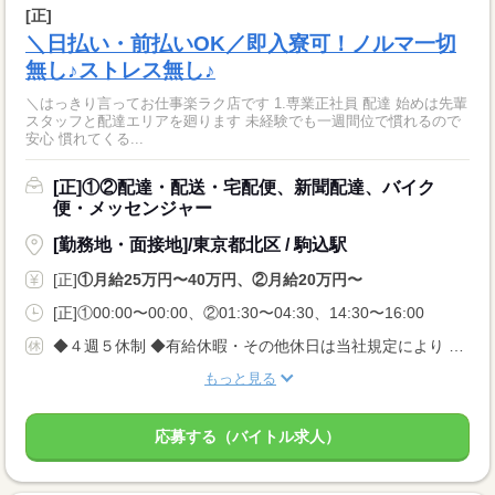
[正]
＼日払い・前払いOK／即入寮可！ノルマ一切
無し♪ストレス無し♪
＼はっきり言ってお仕事楽ラク店です 1.専業正社員 配達 始めは先輩
スタッフと配達エリアを廻ります 未経験でも一週間位で慣れるので
安心 慣れてくる...
[正]①②配達・配送・宅配便、新聞配達、バイク
便・メッセンジャー
[勤務地・面接地]/東京都北区 / 駒込駅
[正]
①月給25万円〜40万円、②月給20万円〜
[正]①00:00〜00:00、②01:30〜04:30、14:30〜16:00
◆４週５休制 ◆有給休暇・その他休日は当社規定により ◆日曜・祝日は短縮勤務でOK
もっと見る
応募する（バイトル求人）