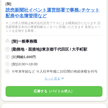
[契]
読売新聞社イベント運営部署で事務♪チケット
配券や名簿管理など
※この求人情報は株式会社読売プラスによる職業紹介になります 読
売新聞東京本社の事業戦略センターに所属いただきます 多彩なイベ
ントを企画する事業...
[契]一般事務職
[勤務地・面接地]/東京都千代田区 / 大手町駅
[契]
時給1,600円
[契]10:00〜18:00
※年末年始など ※入社半年後に10日間の有給休暇を付与
もっと見る
応募する（バイトル求人）