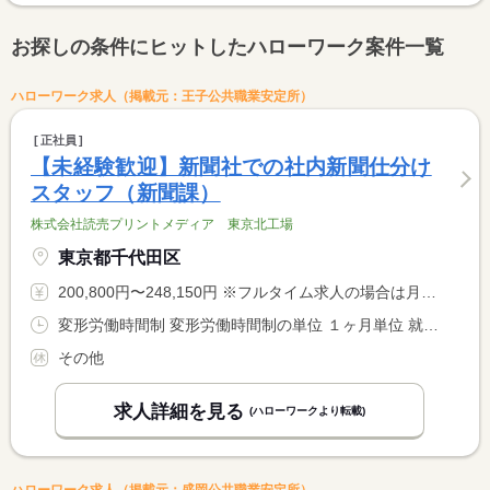
お探しの条件にヒットしたハローワーク案件一覧
ハローワーク求人（掲載元：王子公共職業安定所）
正社員
【未経験歓迎】新聞社での社内新聞仕分け
スタッフ（新聞課）
株式会社読売プリントメディア 東京北工場
東京都千代田区
200,800円〜248,150円 ※フルタイム求人の場合は月額（換算額）、パート求人の場合は時間額を表示しています。
変形労働時間制 変形労働時間制の単位 １ヶ月単位 就業時間１ 7時20分〜15時40分 就業時間２ 7時50分〜16時10分 就業時間３ 12時40分〜21時00分 又は 20時40分〜7時00分の時間の間の7時間以上 就業時間に関する特記事項 週休２日、１日７．２時間労働 <BR> １カ月単位の変形労働時間制
その他
求人詳細を見る
(ハローワークより転載)