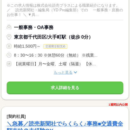
※この求人情報は株式会社読売プラスによる職業紹介になります。
／ 読売新聞社・編集局（YD Pro編集部）での 一般事務・庶務の
お仕事！ ＼ ▼具...
一般事務・OA事務
東京都千代田区/大手町駅（徒歩 0分）
時給1,500円～
交通費全額支給
8：30〜16：30 ※休憩60分（無給） ※残業...
【就業曜日】月〜金曜、土曜（隔週） 【休...
もっと見る
求人詳細を見る
1週間以内公開
[契約社員]
＼急募／読売新聞社でらくらく♪事務■交通費全