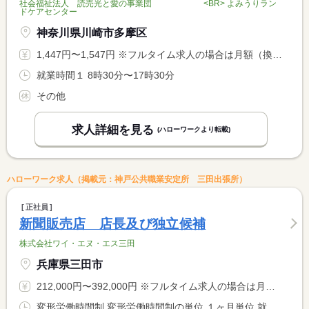
社会福祉法人 読売光と愛の事業団 <BR> よみうりラン
ドケアセンター
神奈川県川崎市多摩区
1,447円〜1,547円 ※フルタイム求人の場合は月額（換算額）、パート求人の場合は時間額を表示しています。
就業時間１ 8時30分〜17時30分
その他
求人詳細を見る
(ハローワークより転載)
ハローワーク求人（掲載元：神戸公共職業安定所 三田出張所）
正社員
新聞販売店 店長及び独立候補
株式会社ワイ・エヌ・エス三田
兵庫県三田市
212,000円〜392,000円 ※フルタイム求人の場合は月額（換算額）、パート求人の場合は時間額を表示しています。
変形労働時間制 変形労働時間制の単位 １ヶ月単位 就業時間１ 1時30分〜5時00分 就業時間２ 13時00分〜17時00分 就業時間３ 1時30分〜9時00分 又は 9時00分〜17時00分 就業時間に関する特記事項 ＊１ヶ月の労働時間は１６０時間以内 <BR> ＊スタッフの急な休みの場合の配達・集金・営業のフォローが発生 <BR> する場合があります。