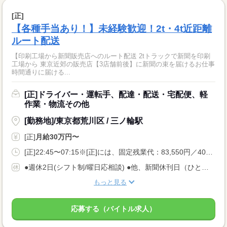
[正]
【各種手当あり！】未経験歓迎！2t・4t近距離
ルート配送
【印刷工場から新聞販売店へのルート配送 2tトラックで新聞を印刷
工場から 東京近郊の販売店【3店舗前後】に新聞の束を届けるお仕事
時間通りに届ける...
[正]ドライバー・運転手、配達・配送・宅配便、軽
作業・物流その他
[勤務地]/東京都荒川区 / 三ノ輪駅
[正]
月給30万円〜
[正]22:45〜07:15※[正]には、固定残業代：83,550円／40時間相当分が含まれます。<BR>※上記を超えて残業をした場合は、別途残業代をお支払します。
●週休2日(シフト制/曜日応相談) ●他、新聞休刊日（ひと月に１回） ●日曜・祝日は半休。朝刊業務のみ ●慶弔休暇あり ●年次有給休暇（2025年度も有給休暇取得率100％）
もっと見る
応募する（バイトル求人）