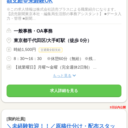
額支給＠未経験OK
※この求人情報は株式会社読売プラスによる職業紹介になります。
【読売新聞東京本社・編集局生活部の事務アシスタント】 ■データ入
力・管理 ■新聞...
一般事務・OA事務
東京都千代田区/大手町駅（徒歩 0分）
時給1,500円
交通費全額支給
8：30〜16：30 ※休憩60分（無給） ※残...
【就業曜日】月曜〜金曜（完全週休2日制） ...
もっと見る
求人詳細を見る
3日以内公開
[契約社員]
＼未経験歓迎！！／原稿仕分け・配布スタッ