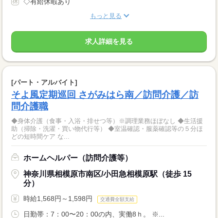
◇有給休暇あり
もっと見る
求人詳細を見る
[パート・アルバイト]
そよ風定期巡回 さがみはら南／訪問介護／訪
問介護職
◆身体介護（食事・入浴・排せつ等）※調理業務ほぼなし ◆生活援
助（掃除・洗濯・買い物代行等） ◆室温確認・服薬確認等の５分ほ
どの短時間ケア な...
ホームヘルパー（訪問介護等）
神奈川県相模原市南区/小田急相模原駅（徒歩 15
分）
時給1,568円～1,598円
交通費全額支給
日勤帯：7：00〜20：00の内、実働8ｈ。 ※...