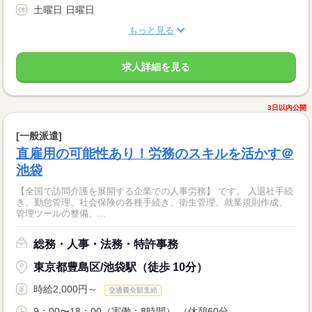
土曜日 日曜日
もっと見る
求人詳細を見る
3日以内公開
[一般派遣]
直雇用の可能性あり！労務のスキルを活かす＠
池袋
【全国で訪問介護を展開する企業での人事労務】 です。 入退社手続
き、勤怠管理、社会保険の各種手続き、衛生管理、就業規則作成、
管理ツールの整備、...
総務・人事・法務・特許事務
東京都豊島区/池袋駅（徒歩 10分）
時給2,000円～
交通費全額支給
9：00〜18：00（実働：8時間） （休憩60分...