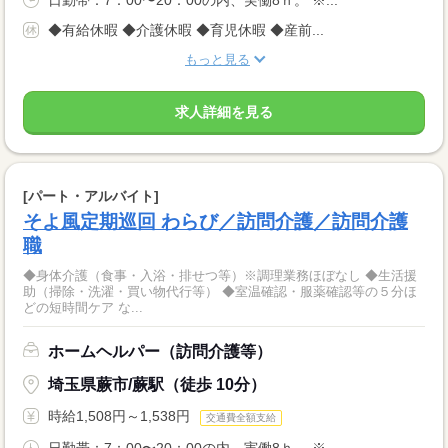
日勤帯：7：00〜20：00の内、実働8ｈ。 ※...
◆有給休暇 ◆介護休暇 ◆育児休暇 ◆産前...
もっと見る
求人詳細を見る
[パート・アルバイト]
そよ風定期巡回 わらび／訪問介護／訪問介護
職
◆身体介護（食事・入浴・排せつ等）※調理業務ほぼなし ◆生活援
助（掃除・洗濯・買い物代行等） ◆室温確認・服薬確認等の５分ほ
どの短時間ケア な...
ホームヘルパー（訪問介護等）
埼玉県蕨市/蕨駅（徒歩 10分）
時給1,508円～1,538円
交通費全額支給
日勤帯：7：00〜20：00の内、実働8ｈ。 ※...