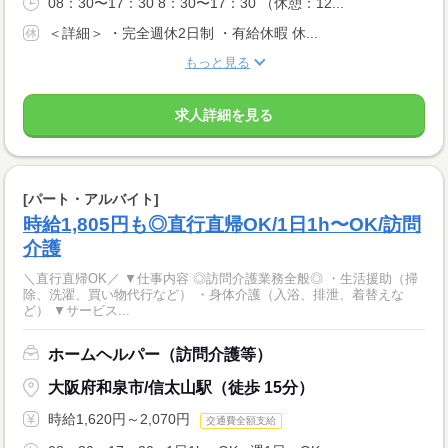
08：30〜17：30 8：30〜17：30 （休憩：12...
＜詳細＞ ・完全週休2日制 ・有給休暇 休...
もっと見る
求人詳細を見る
[パート・アルバイト]
時給1,805円も◎直行直帰OK/1日1h〜OK/訪問
介護
＼直行直帰OK／ ▼仕事内容 ◎訪問介護業務全般◎ ・生活援助（掃
除、洗濯、買い物代行など） ・身体介護（入浴、排泄、着替えな
ど） ▼サービス...
ホームヘルパー（訪問介護等）
大阪府和泉市/信太山駅（徒歩 15分）
時給1,620円～2,070円
交通費全額支給