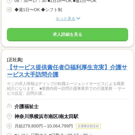
08：30〜17：30 ■1日1h〜OK ■週1日〜OK
◆週1日〜OK ◆シフト制
もっと見る
求人詳細を見る
[正社員]
【サービス提供責任者◎福利厚生充実】介護サ
ービス大手訪問介護
※この求人情報はディップの転職エージェントサービスによる職業
紹介になります。 ■業務内容ー訪問介護事業所での介護業務 ・サー
ビス設定、訪問介護...
介護福祉士
神奈川県横浜市南区/南太田駅
月給279,800円～10,064,799円
交通費全額支給