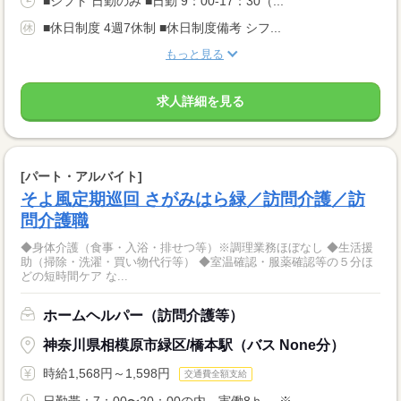
■シフト 日勤のみ ■日勤 9：00-17：30（...
■休日制度 4週7休制 ■休日制度備考 シフ...
もっと見る
求人詳細を見る
[パート・アルバイト]
そよ風定期巡回 さがみはら緑／訪問介護／訪
問介護職
◆身体介護（食事・入浴・排せつ等）※調理業務ほぼなし ◆生活援
助（掃除・洗濯・買い物代行等） ◆室温確認・服薬確認等の５分ほ
どの短時間ケア な...
ホームヘルパー（訪問介護等）
神奈川県相模原市緑区/橋本駅（バス None分）
時給1,568円～1,598円
交通費全額支給