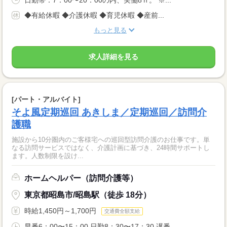
◆有給休暇 ◆介護休暇 ◆育児休暇 ◆産前...
もっと見る
求人詳細を見る
[パート・アルバイト]
そよ風定期巡回 あきしま／定期巡回／訪問介
護職
施設から10分圏内のご客様宅への巡回型訪問介護のお仕事です。単
なる訪問サービスではなく、介護計画に基づき、24時間サポートし
ます。人数制限を設け...
ホームヘルパー（訪問介護等）
東京都昭島市/昭島駅（徒歩 18分）
時給1,450円～1,700円
交通費全額支給
早番6：00〜15：00 日勤8：30〜17：30 遅番...