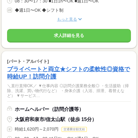
08：30〜17：30 ■1日1h〜OK ■週1日〜OK
◆週1日〜OK ◆シフト制
もっと見る
求人詳細を見る
[パート・アルバイト]
プライベートと両立★シフトの柔軟性◎資格で
時給UP！訪問介護
＼直行直帰OK／ ▼仕事内容 ◎訪問介護業務全般◎ ・生活援助（掃
除、洗濯、買い物代行など） ・身体介護（入浴、排泄、着替えな
ど） ▼サービス...
ホームヘルパー（訪問介護等）
大阪府和泉市/信太山駅（徒歩 15分）
時給1,620円～2,070円
交通費全額支給