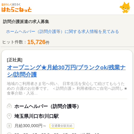
訪問介護派遣の求人募集
ホームヘルパー（訪問介護等）に関する求人情報を見てみる
15,726
ヒット件数：
件
[正社員]
オープニング★月給30万円/ブランクok/残業ナ
シ/訪問介護
地域のご利用者さま宅へ伺い、 日常生活を安心して続けてもらうた
めの 介護のお仕事です。 ＜訪問介護＞ 利用者様のご自宅へ訪問し ■
食事介助・入浴...
ホームヘルパー（訪問介護等）
埼玉県川口市/川口駅
月給300,000円～
交通費全額支給