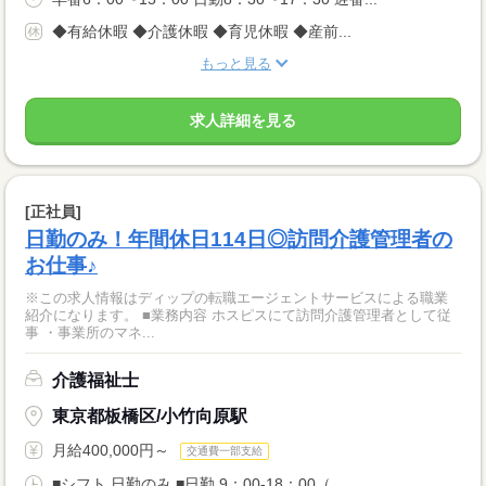
◆有給休暇 ◆介護休暇 ◆育児休暇 ◆産前...
もっと見る
求人詳細を見る
[正社員]
日勤のみ！年間休日114日◎訪問介護管理者の
お仕事♪
※この求人情報はディップの転職エージェントサービスによる職業
紹介になります。 ■業務内容 ホスピスにて訪問介護管理者として従
事 ・事業所のマネ...
介護福祉士
東京都板橋区/小竹向原駅
月給400,000円～
交通費一部支給
■シフト 日勤のみ ■日勤 9：00-18：00（...