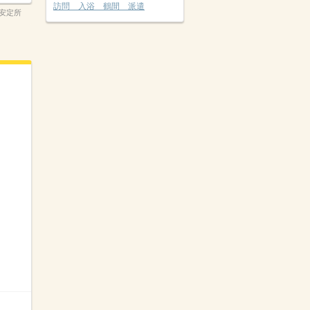
訪問 入浴 鶴間 派遣
安定所