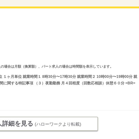
ルタイム求人の場合は月額（換算額）、パート求人の場合は時間額を表示しています。
ヶ月単位 就業時間１ 8時30分〜17時30分 就業時間２ 10時00分〜19時00分 就
業時間に関する特記事項 （３）夜勤勤務 月４回程度（回数応相談）休憩６０分 <BR>
人詳細を見る
(ハローワークより転載)