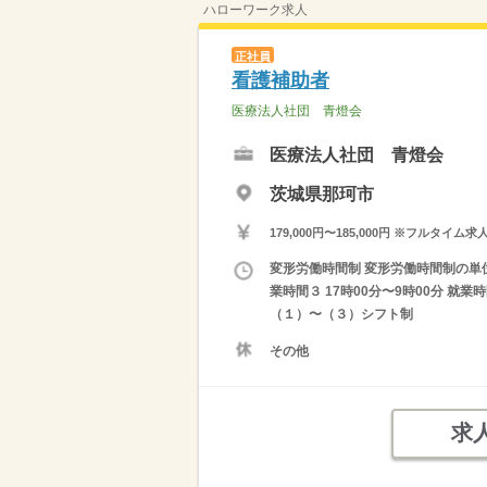
ハローワーク求人
正社員
看護補助者
医療法人社団 青燈会
医療法人社団 青燈会
茨城県那珂市
179,000円〜185,000円 ※フ
変形労働時間制 変形労働時間制の単位 １
業時間３ 17時00分〜9時00分 就
（１）〜（３）シフト制
その他
求