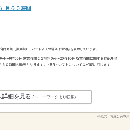
）月６０時間
求人の場合は月額（換算額）、パート求人の場合は時間額を表示しています。
0分〜9時00分 就業時間２ 17時40分〜20時40分 就業時間に関する特記事項
※月６０時間の勤務となります。 <BR> シフトについては相談に応じます。
人詳細を見る
(ハローワークより転載)
掲載元：
青森公共職業