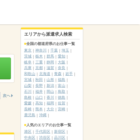
エリアから派遣求人検索
全国の都道府県のお仕事一覧
東京
神奈川
千葉
埼玉
茨城
栃木
群馬
愛知
岐阜
三重
静岡
大阪
兵庫
京都
滋賀
奈良
和歌山
北海道
青森
岩手
宮城
秋田
山形
福島
山梨
長野
新潟
富山
石川
福井
岡山
鳥取
次へ
島根
山口
香川
徳島
愛媛
高知
福岡
佐賀
長崎
熊本
大分
宮崎
鹿児島
沖縄
人気のエリアのお仕事一覧
港区
千代田区
新宿区
中央区
渋谷区
品川区