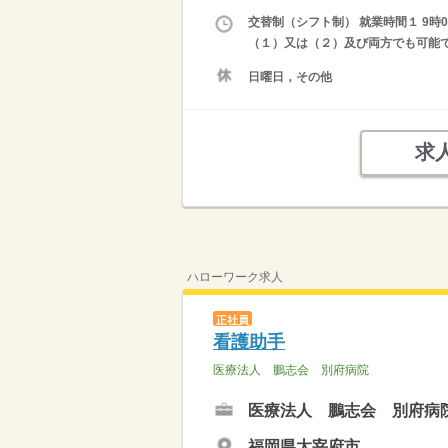
交替制（シフト制） 就業時間１ 9時00
（１）又は（２）及び両方でも可能
日曜日，その他
求
ハローワーク求人
正社員
看護助手
医療法人 鵬志会 別府病院
医療法人 鵬志会 別府病
福岡県太宰府市