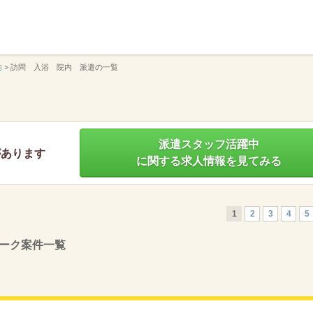
】
内
>
訪問 入浴 院内 派遣の一覧
派遣スタッフ活躍中
があります
に関する求人情報を見てみる
1
2
3
4
5
ーク案件一覧