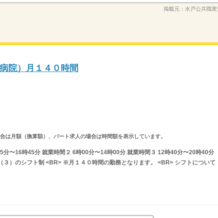
掲載元：
水戸公共職業
病院）月１４０時間
求人の場合は月額（換算額）、パート求人の場合は時間額を表示しています。
分〜16時45分 就業時間２ 6時00分〜14時00分 就業時間３ 12時40分〜20時40分
３）のシフト制 <BR> ※月１４０時間の勤務となります。 <BR> シフトについて