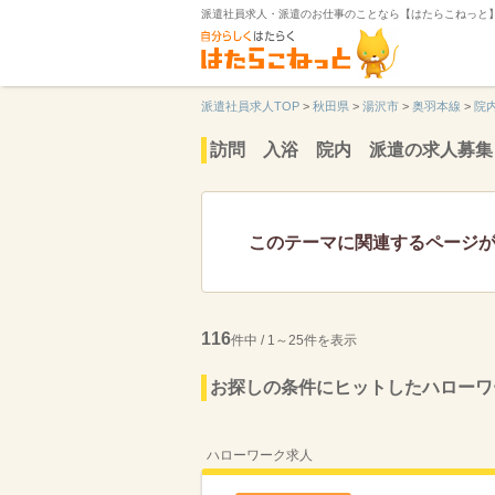
派遣社員求人・派遣のお仕事のことなら【はたらこねっと
派遣社員求人TOP
>
秋田県
>
湯沢市
>
奥羽本線
>
院
訪問 入浴 院内 派遣の求人募集
このテーマに関連するページ
116
件中 / 1～25件を表示
お探しの条件にヒットしたハローワ
ハローワーク求人