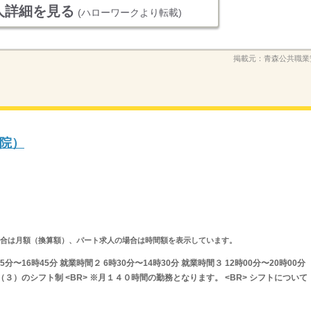
人詳細を見る
(ハローワークより転載)
掲載元：
青森公共職業
院）
求人の場合は月額（換算額）、パート求人の場合は時間額を表示しています。
分〜16時45分 就業時間２ 6時30分〜14時30分 就業時間３ 12時00分〜20時00分
３）のシフト制 <BR> ※月１４０時間の勤務となります。 <BR> シフトについて