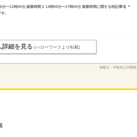
分〜12時00分 就業時間２ 14時00分〜17時00分 就業時間に関する特記事項 ＊
です。
人詳細を見る
(ハローワークより転載)
掲載元：
伊集院公共職業
院