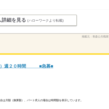
人詳細を見る
(ハローワークより転載)
掲載元：
青森公共職業
院）週２０時間 ■急募■
求人の場合は月額（換算額）、パート求人の場合は時間額を表示しています。