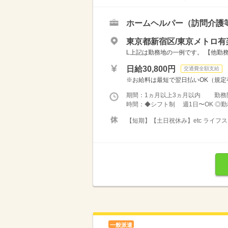
ホームヘルパー（訪問介護
東京都新宿区/東京メトロ
L上記は勤務地の一例です。 【他勤務
日給30,800円
交通費全額支給
※お給料は最短で翌日払いOK（規定有
期間：1ヵ月以上3ヵ月以内 勤務
時間：◆シフト制 週1日〜OK ◎勤務時
【短期】【土日祝休み】etc ライ
一般派遣