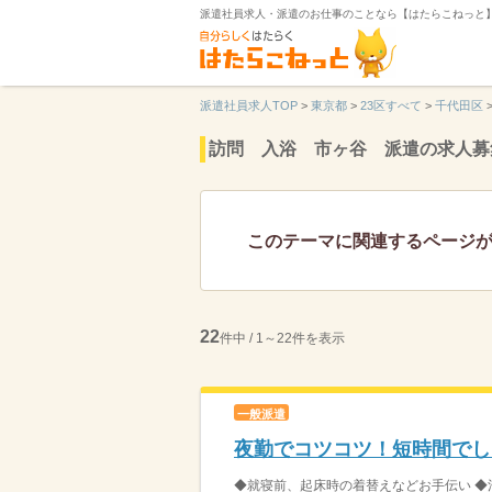
派遣社員求人・派遣のお仕事のことなら【はたらこねっと
派遣社員求人TOP
>
東京都
>
23区すべて
>
千代田区
訪問 入浴 市ヶ谷 派遣の求人募
このテーマに関連するページ
22
件中 / 1～22件を表示
一般派遣
夜勤でコツコツ！短時間でし
◆就寝前、起床時の着替えなどお手伝い ◆消灯後