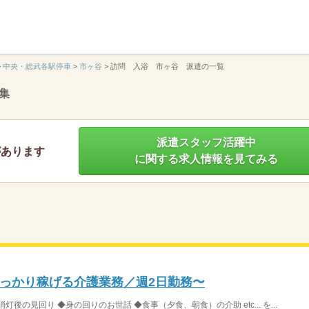
】
>
中央・総武各駅停車
>
市ヶ谷
>
訪問 入浴 市ヶ谷 派遣の一覧
集
派遣スタッフ活躍中
があります
に関する求人情報を見てみる
っかり稼げる介護業務／週2日勤務〜
の見回り ◆身の回りのお世話 ◆食事（夕食、朝食）の介助 etc... を...