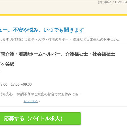
お仕事No.：
LSMC04
ュー。不安や悩み、いつでも聞きます
ます 具体的には 食事・入浴・排泄のサポート 洗濯など日常生活のお手伝い...
問介護・看護/ホームヘルパー、介護福祉士・社会福祉士
市ヶ谷駅
円
8:00、17:00〜09:00
時も安心 体調不良やご家庭の都合でのお休みにも ...
もっと見る
応募する（バイトル求人）