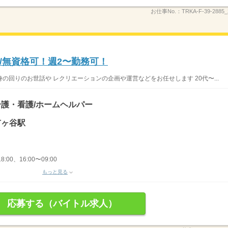
お仕事No.：
TRKA-F-39-2885_
/無資格可！週2〜勤務可！
回りのお世話や レクリエーションの企画や運営などをお任せします 20代〜...
護・看護/ホームヘルパー
市ヶ谷駅
8:00、16:00〜09:00
もっと見る
応募する（バイトル求人）