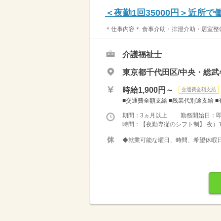
＜夜勤1回35000円＞近所
＊仕事内容＊ 食事介助・排泄介助・居室整備
介護福祉士
東京都千代田区/中央・総
時給1,900円～
交通費全額支給
■交通費全額支給 ■残業代別途支給 ■
期間：3ヵ月以上 勤務開始日：
時間：【夜勤専従のシフト制】 夜）17：
◆就業可能な曜日、時間、希望休暇