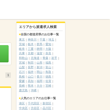
エリアから派遣求人検索
全国の都道府県のお仕事一覧
東京
神奈川
千葉
埼玉
茨城
栃木
群馬
愛知
岐阜
三重
静岡
大阪
兵庫
京都
滋賀
奈良
和歌山
北海道
青森
岩手
宮城
秋田
山形
福島
山梨
長野
新潟
富山
石川
福井
岡山
鳥取
1
島根
山口
香川
徳島
愛媛
高知
福岡
佐賀
長崎
熊本
大分
宮崎
鹿児島
沖縄
人気のエリアのお仕事一覧
港区
千代田区
新宿区
中央区
渋谷区
品川区