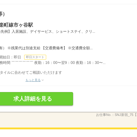
等）
有楽町線市ヶ谷駅
先例】入居施設、デイサービス、ショートステイ、クリ...
） ※残業代は別途支給 【交通費備考】 ※交通費全額...
開始日：即日
即日スタート
間 ￣￣￣￣￣￣ 夜勤：16：00〜翌9：00 夜勤：16：30〜...
フスタイルに合わせてご相談いただけます
もっと見る
求人詳細を見る
お仕事No.：
SNJ新宿_75【