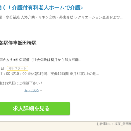
で働く！介護付有料老人ホームで介護♪
・水分補給 入浴介助・リネン交換・外出介助 レクリエーション企画および...
武各駅停車飯田橋駅
有給あり ■社保完備（社会保険は初月から加入可能...
即日
即日スタート
00-翌10：00 ※休憩1時間、実働16時間 ※月8回以上の勤...
日はお気軽にご相談下さい！
もっと見る
求人詳細を見る
お仕事No.：
福夜_飯田橋_