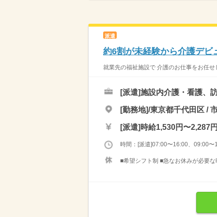
派遣
約6割が未経験から介護デビ
就業先の福祉施設で 介護のお仕事をお任せし
[派遣]
施設内介護・看護、訪
[勤務地]/東京都千代田区 / 
[派遣]
時給1,530円〜2,287
時間：[派遣]07:00〜16:00、09:00〜1
■希望シフト制 ■急なお休みが必要な