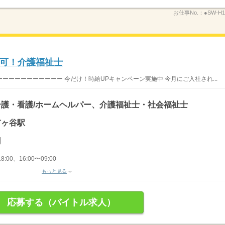
お仕事No.：
●SW-H1
可！介護福祉士
ーーーーーーーーー 今だけ！時給UPキャンペーン実施中 今月にご入社され...
護・看護/ホームヘルパー、介護福祉士・社会福祉士
市ヶ谷駅
円
8:00、16:00〜09:00
もっと見る
応募する（バイトル求人）