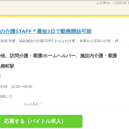
お仕事No.：
LSMC04-
介護STAFF＊最短3日で勤務開始可能
迎 医療・福祉施設の介護STAFF おもなお仕事 ・食事や入浴等の介助 ・掃...
他、訪問介護・看護/ホームヘルパー、施設内介護・看護
込柳町駅
円
8:00、16:00〜09:00
気軽に◎
もっと見る
応募する（バイトル求人）