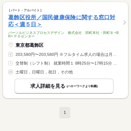
パート・アルバイト
葛飾区役所／国民健康保険に関する窓口対
応＜週５日＞
パーソルビジネスプロセスデザイン 株式会社 田町本社・田町Ｂ <B
R> ＰＯセンター
東京都葛飾区
203,580円〜203,580円 ※フルタイム求人の場合は月額（換算額）、パート求人の場合は時間額を表示しています。
交替制（シフト制） 就業時間１ 8時25分〜17時15分 就業時間２ 10時40分〜19時30分 就業時間３ 8時55分〜12時00分 就業時間に関する特記事項 （２）月２回程度の遅番のみ（水曜／１０：４０―１９：３０） <BR> （３）年数回程度の日曜のみ（８：５５―１２：００） <BR> 繁忙期には残業をお願いすることがあります
土曜日，日曜日，祝日，その他
求人詳細を見る
(ハローワークより転載)
1