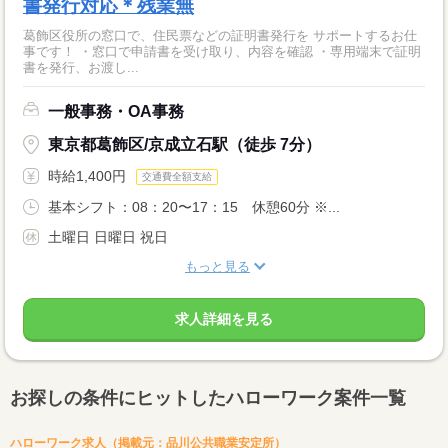
書発行対応＊残業無
葛飾区役所の窓口で、住民票などの証明書発行を サポートするお仕
事です！ ・窓口で申請書を受け取り、内容を確認 ・専用端末で証明
書を発行、お渡し...
一般事務・OA事務
東京都葛飾区/京成立石駅（徒歩 7分）
時給1,400円
交通費全額支給
基本シフト：08：20〜17：15 休憩60分 ※...
土曜日 日曜日 祝日
もっと見る
求人詳細を見る
お探しの条件にヒットしたハローワーク案件一覧
ハローワーク求人（掲載元：品川公共職業安定所）