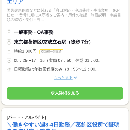
エリア
国民健康保険などに関わる「窓口対応・申請受付・事務業務」をお
任せ ・番号札順に来庁者をご案内・用件の確認・制度説明・申請書
類の確認・受付・専...
一般事務・OA事務
東京都葛飾区/京成立石駅（徒歩 7分）
時給1,300円
交通費一部支給
08：25〜17：15（実働 07：50、休憩 01：00...
日曜勤務は年数回程度のみ（8：55〜12：00...
もっと見る
求人詳細を見る
[パート・アルバイト]
＼働きやすい週3-4日勤務／葛飾区役所で証明