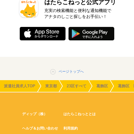
はたらこねっと公式アプリ
充実の検索機能と便利な通知機能で
アナタのしごと探しをお手伝い！
ページトップへ
派遣社員求人TOP
東京都
23区すべて
葛飾区
葛飾区 
ディップ（株）
はたらこねっととは
ヘルプ＆お問い合わせ
利用規約