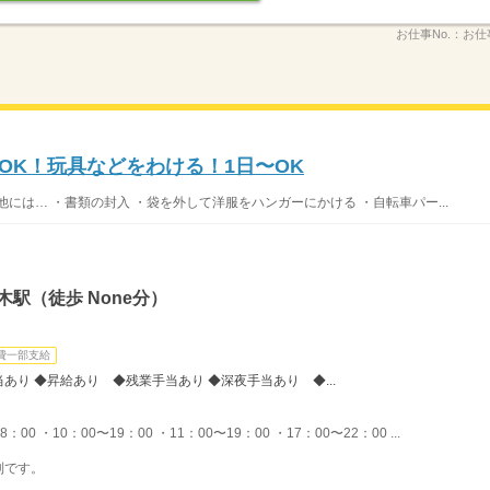
お仕事No.：
お仕事
録OK！玩具などをわける！1日〜OK
には… ・書類の封入 ・袋を外して洋服をハンガーにかける ・自転車パー...
駅（徒歩 None分）
費一部支給
り ◆昇給あり ◆残業手当あり ◆深夜手当あり ◆...
00 ・10：00〜19：00 ・11：00〜19：00 ・17：00〜22：00 ...
制です。