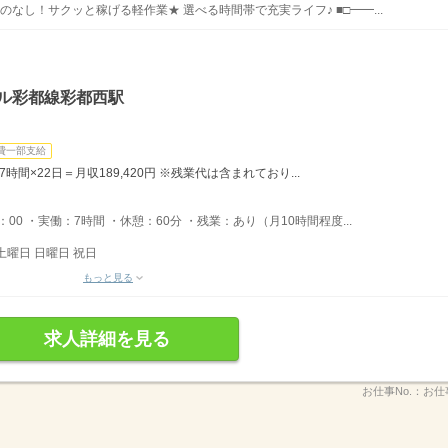
のなし！サクッと稼げる軽作業★ 選べる時間帯で充実ライフ♪ ■□━━...
ール彩都線彩都西駅
費一部支給
7時間×22日＝月収189,420円 ※残業代は含まれており...
17：00 ・実働：7時間 ・休憩：60分 ・残業：あり（月10時間程度...
土曜日 日曜日 祝日
もっと見る
求人詳細を見る
お仕事No.：
お仕事