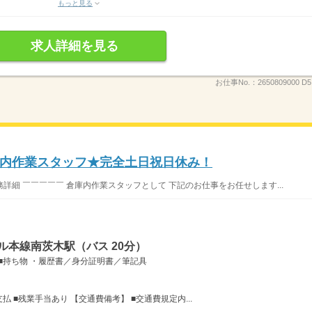
もっと見る
求人詳細を見る
お仕事No.：
2650809000 
内作業スタッフ★完全土日祝日休み！
務詳細 ￣￣￣￣￣ 倉庫内作業スタッフとして 下記のお仕事をお任せします...
ル本線南茨木駅（バス 20分）
■持ち物 ・履歴書／身分証明書／筆記具
払 ■残業手当あり 【交通費備考】 ■交通費規定内...