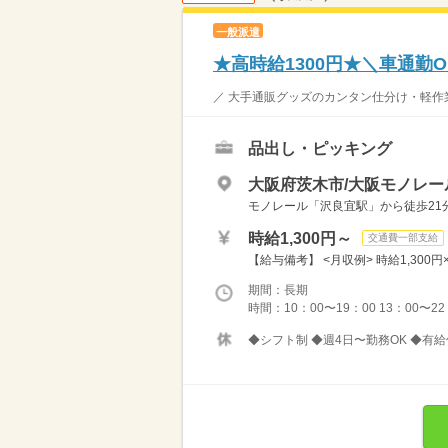
一般派遣
★高時給1300円★＼車通勤
／ 大手通販グッズのカンタン仕分け・軽作業♪
品出し・ピッキング
大阪府茨木市/大阪モノレー
モノレール「沢良宜駅」から徒歩21分 
時給1,300円～
交通費一部支給
【給与備考】 <月収例> 時給1,300円
期間：長期
時間：10：00〜19：00 13：00〜22：
◆シフト制 ◆週4日〜勤務OK ◆有