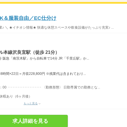
OK＆服装自由／EC仕分け
 ＼ ★イチオシ情報★ 快適な休憩スペースや飲食設備がたっぷり充実♪ ...
ル本線沢良宜駅（徒歩 21分）
阪急「南茨木駅」から自転車で14分 JR「千里丘駅」か...
×8時間×22日＝月収228,800円 ※残業代は含まれており...
00 ････････････････････ 〈勤務形態〉 日勤専属での勤務とな...
給休暇あり（6ヶ月後）
もっと見る
求人詳細を見る