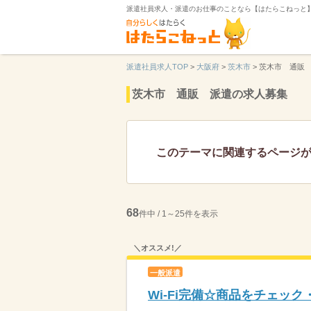
派遣社員求人・派遣のお仕事のことなら【はたらこねっと
派遣社員求人TOP
>
大阪府
>
茨木市
>
茨木市 通販
茨木市 通販 派遣の求人募集
このテーマに関連するページ
68
件中 / 1～25件を表示
＼オススメ!／
一般派遣
Wi-Fi完備☆商品をチェッ