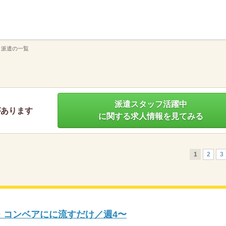
】
 派遣の一覧
派遣スタッフ活躍中
があります
に関する求人情報を見てみる
1
2
3
ク・コンベアにに流すだけ／週4〜