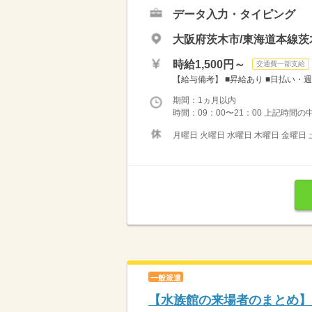
データ入力・タイピング
大阪府茨木市/東海道本線茨
時給1,500円～
交通費一部支給
【給与備考】 ■昇給あり ■日払い・週
期間：1ヵ月以内
時間：09：00〜21：00 上記時間の
月曜日 火曜日 水曜日 木曜日 金曜日 
一般派遣
【水族館の来場者のまとめ】