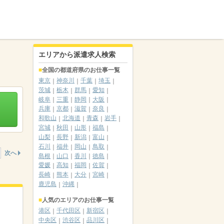
エリアから派遣求人検索
全国の都道府県のお仕事一覧
東京
神奈川
千葉
埼玉
茨城
栃木
群馬
愛知
岐阜
三重
静岡
大阪
兵庫
京都
滋賀
奈良
和歌山
北海道
青森
岩手
宮城
秋田
山形
福島
山梨
長野
新潟
富山
石川
福井
岡山
鳥取
次へ
島根
山口
香川
徳島
愛媛
高知
福岡
佐賀
長崎
熊本
大分
宮崎
鹿児島
沖縄
人気のエリアのお仕事一覧
港区
千代田区
新宿区
中央区
渋谷区
品川区