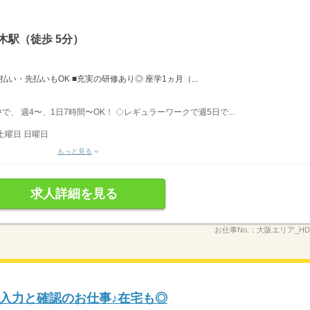
木駅（徒歩 5分）
払い・先払いもOK ■充実の研修あり◎ 座学1ヵ月（...
中で、 週4〜、1日7時間〜OK！ ◇レギュラーワークで週5日で...
土曜日 日曜日
もっと見る
求人詳細を見る
お仕事No.：
大阪エリア_HD
入力と確認のお仕事♪在宅も◎