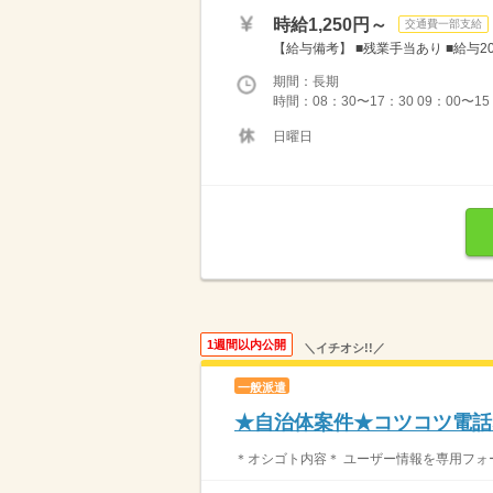
時給1,250円～
交通費一部支給
【給与備考】 ■残業手当あり ■給与
期間：長期
時間：08：30〜17：30 09：00〜1
日曜日
1週間以内公開
＼イチオシ!!／
一般派遣
★自治体案件★コツコツ電話
＊オシゴト内容＊ ユーザー情報を専用フォー