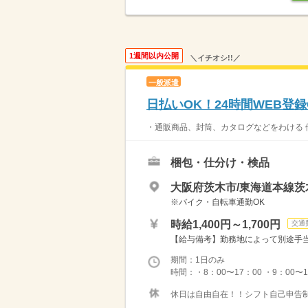
1週間以内公開
＼イチオシ!!／
一般派遣
日払いOK！24時間WEB登
・通販商品、封筒、カタログなどをわける 他
梱包・仕分け・検品
大阪府茨木市/東海道本線茨木
※バイク・自転車通勤OK
時給1,400円～1,700円
交通
【給与備考】勤務地によって別途手当あ
期間：1日のみ
時間：・8：00〜17：00 ・9：00〜18：
休日は自由自在！！シフト自己申告