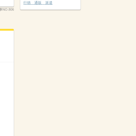
行徳 通販 派遣
NO.806