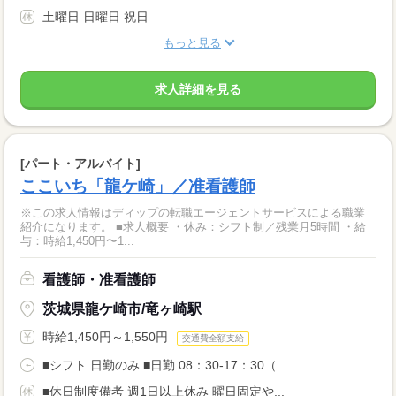
土曜日 日曜日 祝日
もっと見る
求人詳細を見る
[パート・アルバイト]
ここいち「龍ケ崎」／准看護師
※この求人情報はディップの転職エージェントサービスによる職業
紹介になります。 ■求人概要 ・休み：シフト制／残業月5時間 ・給
与：時給1,450円〜1...
看護師・准看護師
茨城県龍ケ崎市/竜ヶ崎駅
時給1,450円～1,550円
交通費全額支給
■シフト 日勤のみ ■日勤 08：30-17：30（...
■休日制度備考 週1日以上休み 曜日固定や...