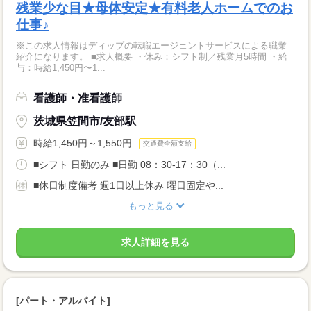
残業少な目★母体安定★有料老人ホームでのお
仕事♪
※この求人情報はディップの転職エージェントサービスによる職業
紹介になります。 ■求人概要 ・休み：シフト制／残業月5時間 ・給
与：時給1,450円〜1...
看護師・准看護師
茨城県笠間市/友部駅
時給1,450円～1,550円
交通費全額支給
■シフト 日勤のみ ■日勤 08：30-17：30（...
■休日制度備考 週1日以上休み 曜日固定や...
もっと見る
求人詳細を見る
[パート・アルバイト]