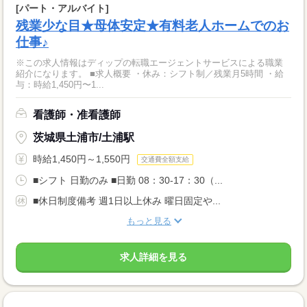
[パート・アルバイト]
残業少な目★母体安定★有料老人ホームでのお
仕事♪
※この求人情報はディップの転職エージェントサービスによる職業
紹介になります。 ■求人概要 ・休み：シフト制／残業月5時間 ・給
与：時給1,450円〜1...
看護師・准看護師
茨城県土浦市/土浦駅
時給1,450円～1,550円
交通費全額支給
■シフト 日勤のみ ■日勤 08：30-17：30（...
■休日制度備考 週1日以上休み 曜日固定や...
もっと見る
求人詳細を見る