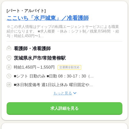
[パート・アルバイト]
ここいち「水戸城東」／准看護師
※この求人情報はディップの転職エージェントサービスによる職業
紹介になります。 ■求人概要 ・休み：シフト制／残業月5時間 ・給
与：時給1,450円〜1...
看護師・准看護師
茨城県水戸市/常陸青柳駅
時給1,450円～1,550円
交通費全額支給
■シフト 日勤のみ ■日勤 08：30-17：30（...
■休日制度備考 週1日以上休み 曜日固定や...
もっと見る
求人詳細を見る