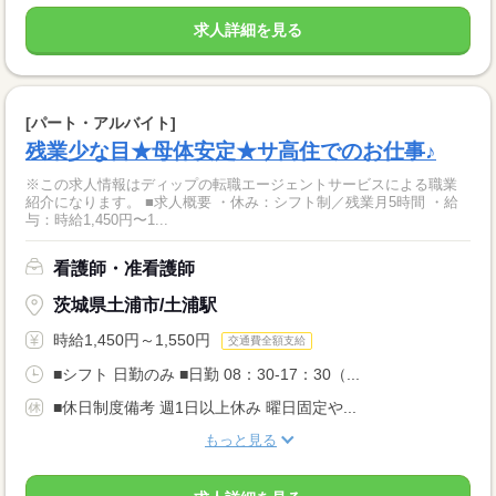
求人詳細を見る
[パート・アルバイト]
残業少な目★母体安定★サ高住でのお仕事♪
※この求人情報はディップの転職エージェントサービスによる職業
紹介になります。 ■求人概要 ・休み：シフト制／残業月5時間 ・給
与：時給1,450円〜1...
看護師・准看護師
茨城県土浦市/土浦駅
時給1,450円～1,550円
交通費全額支給
■シフト 日勤のみ ■日勤 08：30-17：30（...
■休日制度備考 週1日以上休み 曜日固定や...
もっと見る