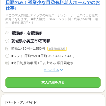
日勤のみ！残業少な目◎有料老人ホームでのお
仕事♪
※この求人情報はディップの転職エージェントサービスによる職業
紹介になります。 ■求人概要 ・休み：シフト制／残業月5時間 ・給
与：時給1,450円〜1...
看護師・准看護師
茨城県小美玉市/石岡駅
時給1,450円～1,550円
交通費全額支給
■シフト 日勤のみ ■日勤 08：30-17：30（...
■休日制度備考 週1日以上休み 曜日固定や...
もっと見る
求人詳細を見る
[パート・アルバイト]