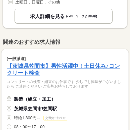
土曜日，日曜日，その他
求人詳細を見る
(ハローワークより転載)
関連のおすすめ求人情報
[一般派遣]
【茨城県笠間市】男性活躍中！土日休み♪コン
クリート検査
コンクリートの検査・組立のお仕事です 少しでも興味がございまし
たら ご連絡ください ご応募お待ちしております
製造（組立・加工）
茨城県笠間市/笠間駅
時給1,300円～
交通費一部支給
08：00〜17：00