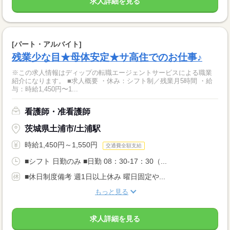
求人詳細を見る
[パート・アルバイト]
残業少な目★母体安定★サ高住でのお仕事♪
※この求人情報はディップの転職エージェントサービスによる職業
紹介になります。 ■求人概要 ・休み：シフト制／残業月5時間 ・給
与：時給1,450円〜1...
看護師・准看護師
茨城県土浦市/土浦駅
時給1,450円～1,550円
交通費全額支給
■シフト 日勤のみ ■日勤 08：30-17：30（...
■休日制度備考 週1日以上休み 曜日固定や...
もっと見る
求人詳細を見る