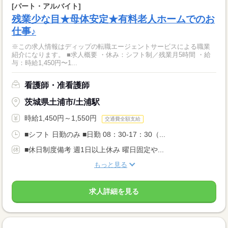
[パート・アルバイト]
残業少な目★母体安定★有料老人ホームでのお
仕事♪
※この求人情報はディップの転職エージェントサービスによる職業
紹介になります。 ■求人概要 ・休み：シフト制／残業月5時間 ・給
与：時給1,450円〜1...
看護師・准看護師
茨城県土浦市/土浦駅
時給1,450円～1,550円
交通費全額支給
■シフト 日勤のみ ■日勤 08：30-17：30（...
■休日制度備考 週1日以上休み 曜日固定や...
もっと見る
求人詳細を見る