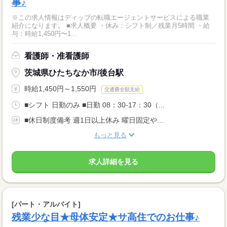
事♪
※この求人情報はディップの転職エージェントサービスによる職業
紹介になります。 ■求人概要 ・休み：シフト制／残業月5時間 ・給
与：時給1,450円〜1...
看護師・准看護師
茨城県ひたちなか市/後台駅
時給1,450円～1,550円
交通費全額支給
■シフト 日勤のみ ■日勤 08：30-17：30（...
■休日制度備考 週1日以上休み 曜日固定や...
もっと見る
求人詳細を見る
[パート・アルバイト]
残業少な目★母体安定★サ高住でのお仕事♪