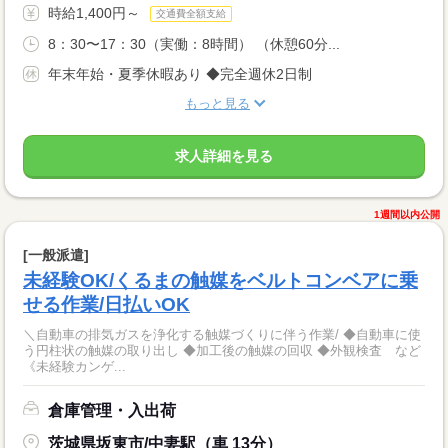
時給1,400円～
交通費全額支給
8：30〜17：30（実働：8時間） （休憩60分...
年末年始・夏季休暇あり ◆完全週休2日制
もっと見る
求人詳細を見る
1週間以内公開
[一般派遣]
未経験OK/くるまの触媒をベルトコンベアに乗
せる作業/日払いOK
＼自動車の排気ガスを浄化する触媒づくりに伴う作業/ ◆自動車に使
う円柱状の触媒の取り出し ◆加工後の触媒の回収 ◆外観検査 など
《未経験カンゲ...
倉庫管理・入出荷
茨城県坂東市/中妻駅（車 13分）