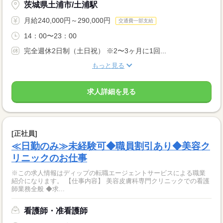
茨城県土浦市/土浦駅
月給240,000円～290,000円
交通費一部支給
14：00〜23：00
完全週休2日制（土日祝） ※2〜3ヶ月に1回...
もっと見る
求人詳細を見る
[正社員]
≪日勤のみ≫未経験可◆職員割引あり◆美容ク
リニックのお仕事
※この求人情報はディップの転職エージェントサービスによる職業
紹介になります。 【仕事内容】 美容皮膚科専門クリニックでの看護
師業務全般 ◆求...
看護師・准看護師