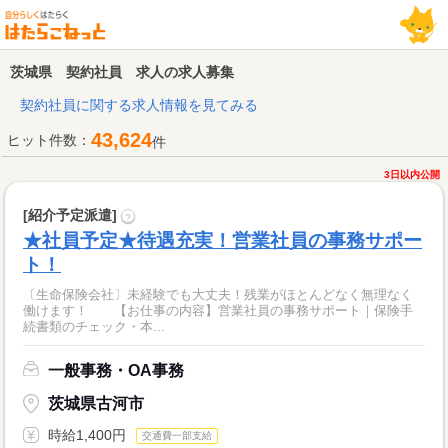
茨城県 契約社員 求人の求人募集
契約社員に関する求人情報を見てみる
43,624
ヒット件数：
件
3日以内公開
[紹介予定派遣]
?
★社員予定★待遇充実！営業社員の事務サポー
ト！
〔生命保険会社〕未経験でも大丈夫！残業がほとんどなく無理なく
働けます！ 【お仕事の内容】営業社員の事務サポート｜保険手
続書類のチェック・本...
一般事務・OA事務
茨城県古河市
時給1,400円
交通費一部支給