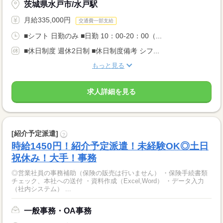
茨城県水戸市/水戸駅
月給335,000円
交通費一部支給
■シフト 日勤のみ ■日勤 10：00-20：00（...
■休日制度 週休2日制 ■休日制度備考 シフ...
もっと見る
求人詳細を見る
[紹介予定派遣]
?
時給1450円！紹介予定派遣！未経験OK◎土日
祝休み！大手！事務
◎営業社員の事務補助（保険の販売は行いません） ・保険手続書類
チェック、本社への送付 ・資料作成（Excel,Word） ・データ入力
（社内システム） ...
一般事務・OA事務