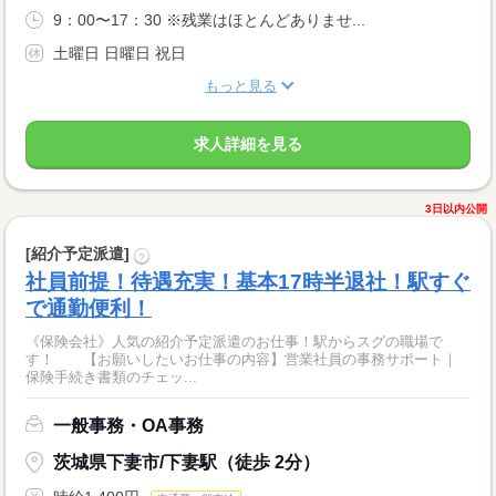
9：00〜17：30 ※残業はほとんどありませ...
土曜日 日曜日 祝日
もっと見る
求人詳細を見る
3日以内公開
[紹介予定派遣]
?
社員前提！待遇充実！基本17時半退社！駅すぐ
で通勤便利！
《保険会社》人気の紹介予定派遣のお仕事！駅からスグの職場で
す！ 【お願いしたいお仕事の内容】営業社員の事務サポート｜
保険手続き書類のチェッ...
一般事務・OA事務
茨城県下妻市/下妻駅（徒歩 2分）