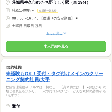
茨城県牛久市/ひたち野うしく駅（車 19分）
時給1,400円～
交通費一部支給
08：30〜16：45 【暦通りの安定勤務】 ■...
土曜日 日曜日 祝日
もっと見る
求人詳細を見る
[契約社員]
未経験もOK！受付・タグ付けメインのクリー
ニング契約社員/大手
数値管理業務や ノルマは一切なし！ 【具体的には…】 ●お預かり 衣
類と会員証を預かり、 ・穴や汚れがないか ・どんな素材の品物か を
1点ずつチェ...
受付