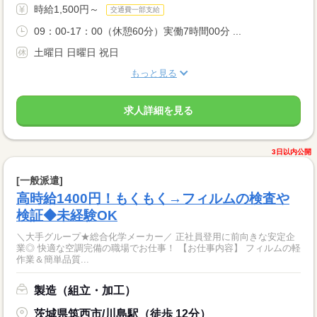
時給1,500円～
交通費一部支給
09：00-17：00（休憩60分）実働7時間00分 ...
土曜日 日曜日 祝日
もっと見る
求人詳細を見る
3日以内公開
[一般派遣]
高時給1400円！もくもく→フィルムの検査や
検証◆未経験OK
＼大手グループ★総合化学メーカー／ 正社員登用に前向きな安定企
業◎ 快適な空調完備の職場でお仕事！ 【お仕事内容】 フィルムの軽
作業＆簡単品質...
製造（組立・加工）
茨城県筑西市/川島駅（徒歩 12分）