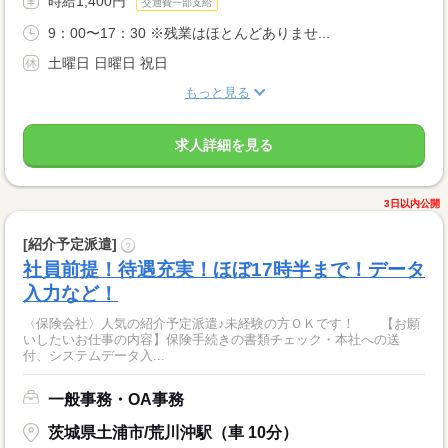
時給1,400円
交通費一部支給
9：00〜17：30 ※残業はほとんどありませ...
土曜日 日曜日 祝日
もっと見る
求人詳細を見る
3日以内公開
[紹介予定派遣]
?
社員前提！待遇充実！ほぼ17時半まで！データ
入力など！
〈保険会社〉人気の紹介予定派遣♪未経験の方ＯＫです！ 【お願
いしたいお仕事の内容】保険手続きの書類チェック・本社への送
付、システムデータ入...
一般事務・OA事務
茨城県土浦市/荒川沖駅（車 10分）