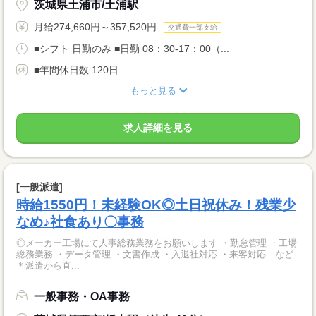
茨城県土浦市/土浦駅
月給274,660円～357,520円
交通費一部支給
■シフト 日勤のみ ■日勤 08：30-17：00（...
■年間休日数 120日
もっと見る
求人詳細を見る
[一般派遣]
時給1550円！未経験OK◎土日祝休み！残業少
なめ♪社食あり〇事務
◎メーカー工場にて人事総務業務をお願いします ・勤怠管理 ・工場
総務業務 ・データ管理 ・文書作成 ・入退社対応 ・来客対応 など
＊派遣から直...
一般事務・OA事務