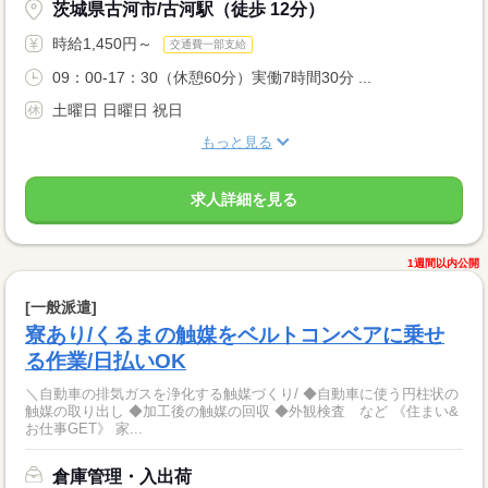
茨城県古河市/古河駅（徒歩 12分）
時給1,450円～
交通費一部支給
09：00-17：30（休憩60分）実働7時間30分 ...
土曜日 日曜日 祝日
もっと見る
求人詳細を見る
1週間以内公開
[一般派遣]
寮あり/くるまの触媒をベルトコンベアに乗せ
る作業/日払いOK
＼自動車の排気ガスを浄化する触媒づくり/ ◆自動車に使う円柱状の
触媒の取り出し ◆加工後の触媒の回収 ◆外観検査 など 《住まい&
お仕事GET》 家...
倉庫管理・入出荷