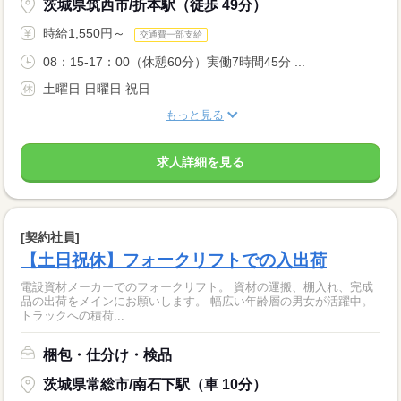
茨城県筑西市/折本駅（徒歩 49分）
時給1,550円～
交通費一部支給
08：15-17：00（休憩60分）実働7時間45分 ...
土曜日 日曜日 祝日
もっと見る
求人詳細を見る
[契約社員]
【土日祝休】フォークリフトでの入出荷
電設資材メーカーでのフォークリフト。 資材の運搬、棚入れ、完成
品の出荷をメインにお願いします。 幅広い年齢層の男女が活躍中。
トラックへの積荷...
梱包・仕分け・検品
茨城県常総市/南石下駅（車 10分）