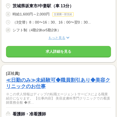
茨城県坂東市/中妻駅（車 13分）
時給1,600円～2,000円
交通費一部支給
（3交替）8：00〜16：30、16：00〜翌0：30...
シフト制（4勤2休or5勤2休）
もっと見る
求人詳細を見る
[正社員]
≪日勤のみ≫未経験可◆職員割引あり◆美容ク
リニックのお仕事
※この求人情報はディップの転職エージェントサービスによる職業
紹介になります。 【仕事内容】 美容皮膚科専門クリニックでの看護
師業務全般 ◆求...
看護師・准看護師