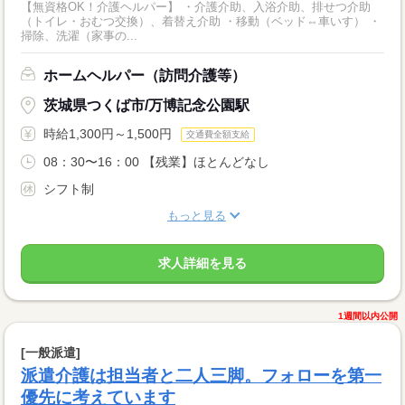
【無資格OK！介護ヘルパー】 ・介護介助、入浴介助、排せつ介助
（トイレ・おむつ交換）、着替え介助 ・移動（ベッド⇔車いす） ・
掃除、洗濯（家事の...
ホームヘルパー（訪問介護等）
茨城県つくば市/万博記念公園駅
時給1,300円～1,500円
交通費全額支給
08：30〜16：00 【残業】ほとんどなし
シフト制
もっと見る
求人詳細を見る
1週間以内公開
[一般派遣]
派遣介護は担当者と二人三脚。フォローを第一
優先に考えています