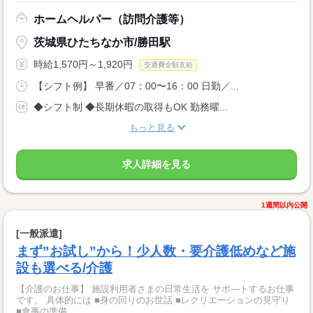
ホームヘルパー（訪問介護等）
茨城県ひたちなか市/勝田駅
時給1,570円～1,920円
交通費全額支給
【シフト例】 早番／07：00〜16：00 日勤／...
◆シフト制 ◆長期休暇の取得もOK 勤務曜...
もっと見る
求人詳細を見る
1週間以内公開
[一般派遣]
まず”お試し”から！少人数・要介護低めなど施
設も選べる/介護
【介護のお仕事】 施設利用者さまの日常生活を サポ―トするお仕事
です。 具体的には ■身の回りのお世話 ■レクリエーションの見守り
■食事の準備 ...