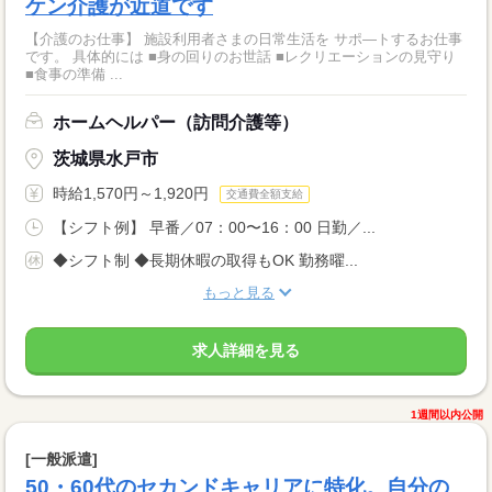
ケン介護が近道です
【介護のお仕事】 施設利用者さまの日常生活を サポ―トするお仕事
です。 具体的には ■身の回りのお世話 ■レクリエーションの見守り
■食事の準備 ...
ホームヘルパー（訪問介護等）
茨城県水戸市
時給1,570円～1,920円
交通費全額支給
【シフト例】 早番／07：00〜16：00 日勤／...
◆シフト制 ◆長期休暇の取得もOK 勤務曜...
もっと見る
求人詳細を見る
1週間以内公開
[一般派遣]
50・60代のセカンドキャリアに特化。自分の