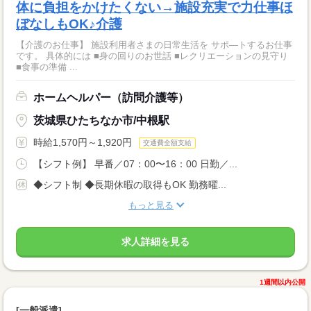
体に負担をかけたくない→施設充実で力仕事ほ
ぼなしもOK♪介護
【介護のお仕事】 施設利用者さまの日常生活を サポ―トするお仕事
です。 具体的には ■身の回りのお世話 ■レクリエーションの見守り
■食事の準備 ...
ホームヘルパー（訪問介護等）
茨城県ひたちなか市/中根駅
時給1,570円～1,920円
交通費全額支給
【シフト例】 早番／07：00〜16：00 日勤／...
◆シフト制 ◆長期休暇の取得もOK 勤務曜...
もっと見る
求人詳細を見る
1週間以内公開
[一般派遣]