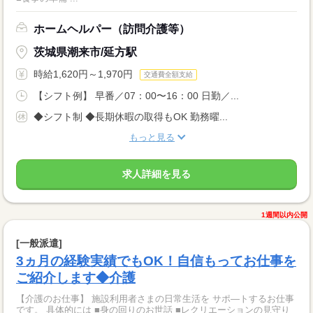
ホームヘルパー（訪問介護等）
茨城県潮来市/延方駅
時給1,620円～1,970円
交通費全額支給
【シフト例】 早番／07：00〜16：00 日勤／...
◆シフト制 ◆長期休暇の取得もOK 勤務曜...
もっと見る
求人詳細を見る
1週間以内公開
[一般派遣]
3ヵ月の経験実績でもOK！自信もってお仕事を
ご紹介します◆介護
【介護のお仕事】 施設利用者さまの日常生活を サポ―トするお仕事
です。 具体的には ■身の回りのお世話 ■レクリエーションの見守り