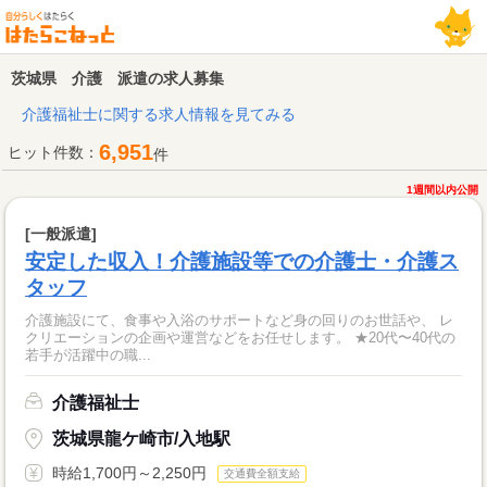
茨城県 介護 派遣の求人募集
介護福祉士に関する求人情報を見てみる
6,951
ヒット件数：
件
1週間以内公開
[一般派遣]
安定した収入！介護施設等での介護士・介護ス
タッフ
介護施設にて、食事や入浴のサポートなど身の回りのお世話や、 レ
クリエーションの企画や運営などをお任せします。 ★20代〜40代の
若手が活躍中の職...
介護福祉士
茨城県龍ケ崎市/入地駅
時給1,700円～2,250円
交通費全額支給