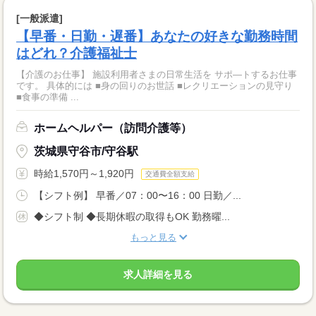
[一般派遣]
【早番・日勤・遅番】あなたの好きな勤務時間
はどれ？介護福祉士
【介護のお仕事】 施設利用者さまの日常生活を サポ―トするお仕事
です。 具体的には ■身の回りのお世話 ■レクリエーションの見守り
■食事の準備 ...
ホームヘルパー（訪問介護等）
茨城県守谷市/守谷駅
時給1,570円～1,920円
交通費全額支給
【シフト例】 早番／07：00〜16：00 日勤／...
◆シフト制 ◆長期休暇の取得もOK 勤務曜...
もっと見る
求人詳細を見る