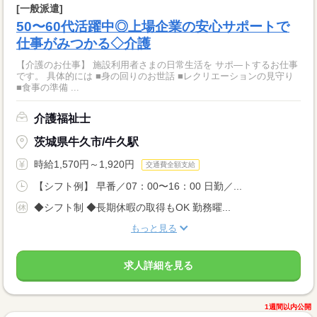
[一般派遣]
50〜60代活躍中◎上場企業の安心サポートで
仕事がみつかる◇介護
【介護のお仕事】 施設利用者さまの日常生活を サポ―トするお仕事
です。 具体的には ■身の回りのお世話 ■レクリエーションの見守り
■食事の準備 ...
介護福祉士
茨城県牛久市/牛久駅
時給1,570円～1,920円
交通費全額支給
【シフト例】 早番／07：00〜16：00 日勤／...
◆シフト制 ◆長期休暇の取得もOK 勤務曜...
もっと見る
求人詳細を見る
1週間以内公開