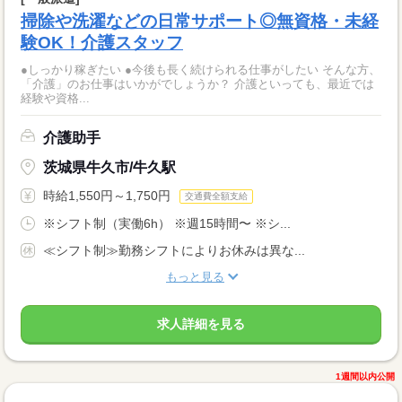
掃除や洗濯などの日常サポート◎無資格・未経
験OK！介護スタッフ
●しっかり稼ぎたい ●今後も長く続けられる仕事がしたい そんな方、
「介護」のお仕事はいかがでしょうか？ 介護といっても、最近では
経験や資格...
介護助手
茨城県牛久市/牛久駅
時給1,550円～1,750円
交通費全額支給
※シフト制（実働6h） ※週15時間〜 ※シ...
≪シフト制≫勤務シフトによりお休みは異な...
もっと見る
求人詳細を見る
1週間以内公開