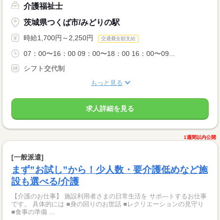
介護福祉士
茨城県つくば市/みどりの駅
時給1,700円～2,250円
交通費全額支給
07：00〜16：00 09：00〜18：00 16：00〜09...
シフト交代制
もっと見る
求人詳細を見る
1週間以内公開
[一般派遣]
まず”お試し”から！少人数・要介護低めなど施
設も選べる/介護
【介護のお仕事】 施設利用者さまの日常生活を サポ―トするお仕事
です。 具体的には ■身の回りのお世話 ■レクリエーションの見守り
■食事の準備 ...