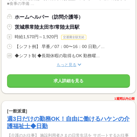
■食事の準備 ...
ホームヘルパー（訪問介護等）
茨城県常陸太田市/常陸太田駅
時給1,570円～1,920円
交通費全額支給
【シフト例】 早番／07：00〜16：00 日勤／...
◆シフト制 ◆長期休暇の取得もOK 勤務曜...
もっと見る
求人詳細を見る
1週間以内公開
[一般派遣]
週3日だけの勤務OK！自由に働けるハケンの介
護福祉士◆日勤
【介護のお仕事】 施設利用者さまの日常生活を サポ―トするお仕事