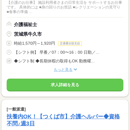
【介護のお仕事】 施設利用者さまの日常生活を サポ―トするお仕事
です。 具体的には ■身の回りのお世話 ■レクリエーションの見守り
■食事の準備 ...
介護福祉士
茨城県牛久市
時給1,570円～1,920円
交通費全額支給
【シフト例】 早番／07：00〜16：00 日勤／...
◆シフト制 ◆長期休暇の取得もOK 勤務曜...
もっと見る
求人詳細を見る
[一般派遣]
扶養内OK！【つくば市】介護ヘルパー◆資格
不問♪週3日