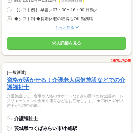
時給1,570円～1,920円
交通費全額支給
【シフト例】 早番／07：00〜16：00 日勤／...
◆シフト制 ◆長期休暇の取得もOK 勤務曜...
もっと見る
求人詳細を見る
1週間以内公開
[一般派遣]
資格が活かせる！介護老人保健施設などでの介
護福祉士
介護施設にて、食事や入浴のサポートなど身の回りのお世話や、 レ
クリエーションの企画や運営などをお任せします。 ★20代〜40代の
若手が活躍中の職...
介護福祉士
茨城県つくばみらい市/小絹駅