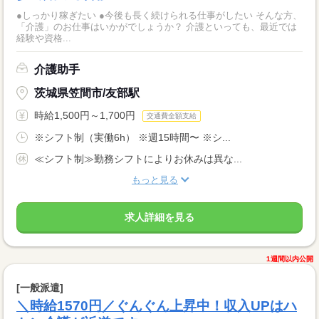
●しっかり稼ぎたい ●今後も長く続けられる仕事がしたい そんな方、
「介護」のお仕事はいかがでしょうか？ 介護といっても、最近では
経験や資格...
介護助手
茨城県笠間市/友部駅
時給1,500円～1,700円
交通費全額支給
※シフト制（実働6h） ※週15時間〜 ※シ...
≪シフト制≫勤務シフトによりお休みは異な...
もっと見る
求人詳細を見る
1週間以内公開
[一般派遣]
＼時給1570円／ぐんぐん上昇中！収入UPはハ