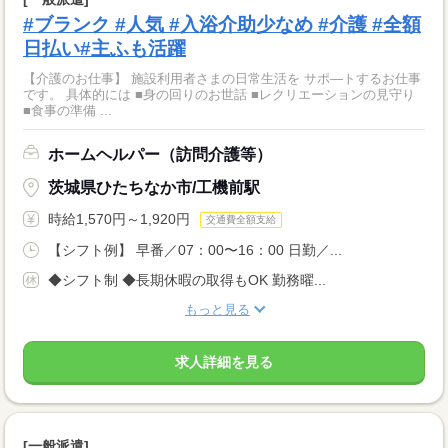
#ブランク #人気 #入浴介助少なめ #介護 #全額
日払い#主ふも活躍
【介護のお仕事】 施設利用者さまの日常生活を サポ―トするお仕事
です。 具体的には ■身の回りのお世話 ■レクリエーションの見守り
■食事の準備 ...
ホームヘルパー（訪問介護等）
茨城県ひたちなか市/工機前駅
時給1,570円～1,920円
交通費全額支給
【シフト例】 早番／07：00〜16：00 日勤／...
◆シフト制 ◆長期休暇の取得もOK 勤務曜...
もっと見る
求人詳細を見る
[一般派遣]