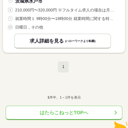
茨城県水戸市
210,000円〜320,000円 ※フルタイム求人の場合は月額（換算額）、パート求人の場合は時間額を表示しています。
就業時間１ 9時00分〜18時00分 就業時間に関する特記事項 現場対応内容によって、出勤時間が前後する場合もございます。 <BR> 時間外労働については繁閑により変動あり。
日曜日，その他
求人詳細を見る
(ハローワークより転載)
1
1
件中、1～1件を表示
はたらこねっとTOPへ