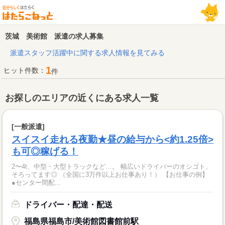
茨城 美術館 派遣の求人募集
派遣スタッフ活躍中に関する求人情報を見てみる
1
ヒット件数：
件
お探しのエリアの近くにある求人一覧
[一般派遣]
スイスイ走れる夜勤★昼の給与から<約1.25倍>
も可◎稼げる！
2〜4t、中型・大型トラックなど…。 幅広いドライバーのオシゴト、
そろってます◎ （全国に3万件以上お仕事あり！） 【お仕事の例】
●センター間配...
ドライバー・配達・配送
福島県福島市/美術館図書館前駅