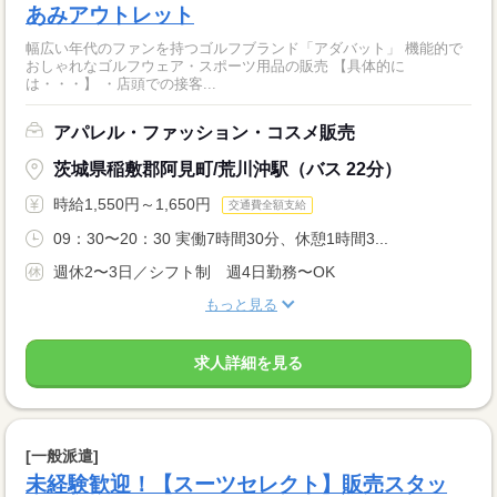
あみアウトレット
幅広い年代のファンを持つゴルフブランド「アダバット」 機能的で
おしゃれなゴルフウェア・スポーツ用品の販売 【具体的に
は・・・】 ・店頭での接客...
アパレル・ファッション・コスメ販売
茨城県稲敷郡阿見町/荒川沖駅（バス 22分）
時給1,550円～1,650円
交通費全額支給
09：30〜20：30 実働7時間30分、休憩1時間3...
週休2〜3日／シフト制 週4日勤務〜OK
もっと見る
求人詳細を見る
[一般派遣]
未経験歓迎！【スーツセレクト】販売スタッ