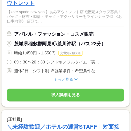
ウトレット
【kate spade new york】あみアウトレット店で販売スタッフ募集！
バッグ・財布・時計・テック・アクセサリーをラインナップ◎ 《お
仕事内容》 店頭で...
アパレル・ファッション・コスメ販売
茨城県稲敷郡阿見町/荒川沖駅（バス 22分）
時給1,450円～1,550円
交通費全額支給
09：30〜20：30 シフト制／フルタイム（実...
週休2日 シフト制 ※就業条件・希望条件な...
もっと見る
求人詳細を見る
[正社員]
＼未経験歓迎／ホテルの運営STAFF｜対面接