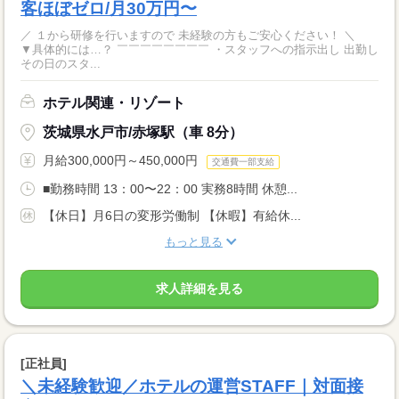
客ほぼゼロ/月30万円〜
／ １から研修を行いますので 未経験の方もご安心ください！ ＼
▼具体的には…？ ￣￣￣￣￣￣￣￣ ・スタッフへの指示出し 出勤し
その日のスタ...
ホテル関連・リゾート
茨城県水戸市/赤塚駅（車 8分）
月給300,000円～450,000円
交通費一部支給
■勤務時間 13：00〜22：00 実務8時間 休憩...
【休日】月6日の変形労働制 【休暇】有給休...
もっと見る
求人詳細を見る
[正社員]
＼未経験歓迎／ホテルの運営STAFF｜対面接