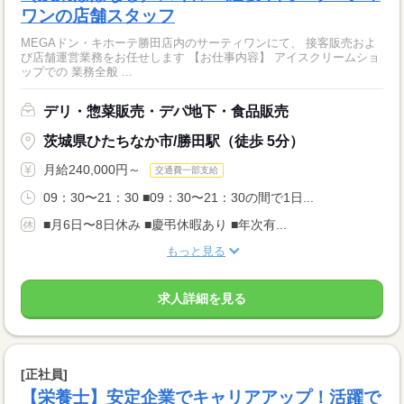
ワンの店舗スタッフ
MEGAドン・キホーテ勝田店内のサーティワンにて、 接客販売およ
び店舗運営業務をお任せします 【お仕事内容】 アイスクリームショ
ップでの 業務全般 ...
デリ・惣菜販売・デパ地下・食品販売
茨城県ひたちなか市/勝田駅（徒歩 5分）
月給240,000円～
交通費一部支給
09：30〜21：30 ■09：30〜21：30の間で1日...
■月6日〜8日休み ■慶弔休暇あり ■年次有...
もっと見る
求人詳細を見る
[正社員]
【栄養士】安定企業でキャリアアップ！活躍で