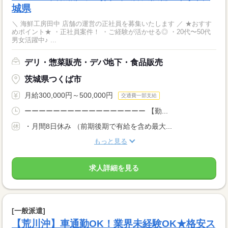
城県
＼ 海鮮工房田中 店舗の運営の正社員を募集いたします ／ ★おすす
めポイント★ ・正社員案件！ ・ご経験が活かせる◎ ・20代〜50代
男女活躍中♪ ...
デリ・惣菜販売・デパ地下・食品販売
茨城県つくば市
月給300,000円～500,000円
交通費一部支給
ーーーーーーーーーーーーーーーーー 【勤...
・月間8日休み （前期後期で有給を含め最大...
もっと見る
求人詳細を見る
[一般派遣]
【荒川沖】車通勤OK！業界未経験OK★格安ス