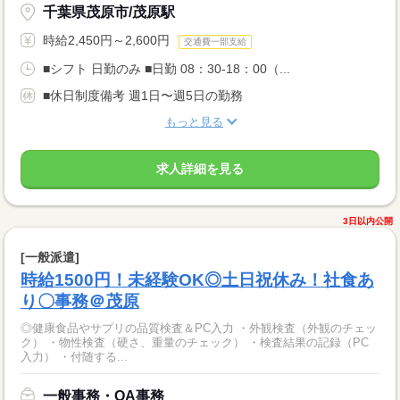
千葉県茂原市/茂原駅
時給2,450円～2,600円
交通費一部支給
■シフト 日勤のみ ■日勤 08：30-18：00（...
■休日制度備考 週1日〜週5日の勤務
もっと見る
求人詳細を見る
3日以内公開
[一般派遣]
時給1500円！未経験OK◎土日祝休み！社食あ
り〇事務＠茂原
◎健康食品やサプリの品質検査＆PC入力 ・外観検査（外観のチェッ
ク） ・物性検査（硬さ、重量のチェック） ・検査結果の記録（PC
入力） ・付随する...
一般事務・OA事務