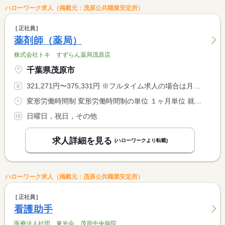
ハローワーク求人（掲載元：茂原公共職業安定所）
正社員
薬剤師（薬局）
株式会社トキ すずらん薬局茂原店
千葉県茂原市
321,271円〜375,331円 ※フルタイム求人の場合は月額（換算額）、パート求人の場合は時間額を表示しています。
変形労働時間制 変形労働時間制の単位 １ヶ月単位 就業時間１ 8時30分〜18時45分 就業時間２ 8時30分〜13時30分 就業時間に関する特記事項 月曜日〜金曜日の中の週４日と土曜日半日で <BR> 週４０時間の変形労働時間制（１ヶ月期単位）を採用 <BR> （２）土曜日は休憩なしです
日曜日，祝日，その他
求人詳細を見る
(ハローワークより転載)
ハローワーク求人（掲載元：茂原公共職業安定所）
正社員
看護助手
医療法人社団 東光会 茂原中央病院