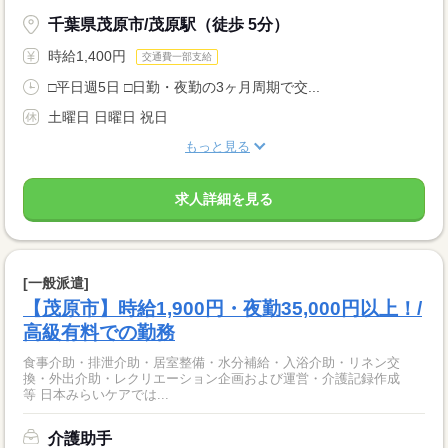
千葉県茂原市/茂原駅（徒歩 5分）
時給1,400円
交通費一部支給
□平日週5日 □日勤・夜勤の3ヶ月周期で交...
土曜日 日曜日 祝日
もっと見る
求人詳細を見る
[一般派遣]
【茂原市】時給1,900円・夜勤35,000円以上！/
高級有料での勤務
食事介助・排泄介助・居室整備・水分補給・入浴介助・リネン交
換・外出介助・レクリエーション企画および運営・介護記録作成
等 日本みらいケアでは...
介護助手