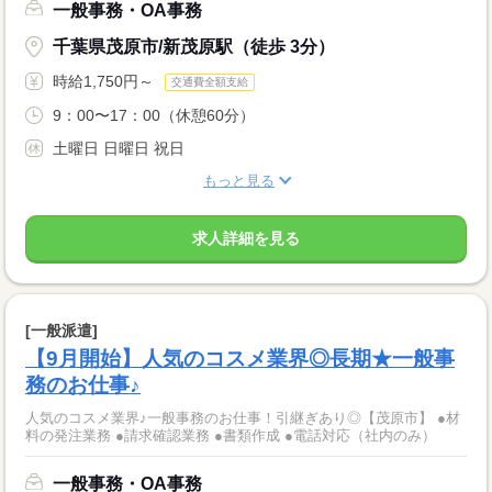
一般事務・OA事務
千葉県茂原市/新茂原駅（徒歩 3分）
時給1,750円～
交通費全額支給
9：00〜17：00（休憩60分）
土曜日 日曜日 祝日
もっと見る
求人詳細を見る
[一般派遣]
【9月開始】人気のコスメ業界◎長期★一般事
務のお仕事♪
人気のコスメ業界♪一般事務のお仕事！引継ぎあり◎【茂原市】 ●材
料の発注業務 ●請求確認業務 ●書類作成 ●電話対応（社内のみ）
一般事務・OA事務