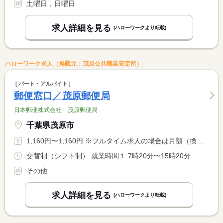
土曜日，日曜日
求人詳細を見る
(ハローワークより転載)
ハローワーク求人（掲載元：茂原公共職業安定所）
パート・アルバイト
郵便窓口／茂原郵便局
日本郵便株式会社 茂原郵便局
千葉県茂原市
1,160円〜1,160円 ※フルタイム求人の場合は月額（換算額）、パート求人の場合は時間額を表示しています。
交替制（シフト制） 就業時間１ 7時20分〜15時20分 就業時間２ 7時50分〜15時50分 就業時間３ 8時20分〜16時20分 就業時間に関する特記事項 （４） ８：５０〜１６：５０ <BR> （５） ９：５０〜１７：５０ <BR> （６）１０：５０〜１８：５０ <BR> （７）１２：０５〜２０：０５
その他
求人詳細を見る
(ハローワークより転載)