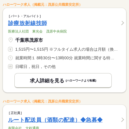
ハローワーク求人（掲載元：茂原公共職業安定所）
パート・アルバイト
診療放射線技師
医療法人社団 東光会 茂原中央病院
千葉県茂原市
1,515円〜1,515円 ※フルタイム求人の場合は月額（換算額）、パート求人の場合は時間額を表示しています。
就業時間１ 8時30分〜13時00分 就業時間に関する特記事項 休憩なし <BR> ・勤務日、日数、時間は応相談可能
日曜日，祝日，その他
求人詳細を見る
(ハローワークより転載)
ハローワーク求人（掲載元：茂原公共職業安定所）
正社員
ルート配送員（酒類の配達）◆急募◆
有限会社 大鈴通商