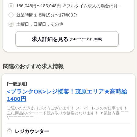
186,048円〜186,048円 ※フルタイム求人の場合は月額（換算額）、パート求人の場合は時間額を表示しています。
就業時間１ 8時15分〜17時00分
土曜日，日曜日，その他
求人詳細を見る
(ハローワークより転載)
関連のおすすめ求人情報
[一般派遣]
<ブランクOK>レジ接客！茂原エリア★高時給
1400円
ご覧いただきありがとうございます！ スーパーレジのお仕事です！
主に商品のバーコード読み取りや接客となります！ ▼業務内容 ￣￣
V￣￣￣￣￣￣...
レジカウンター