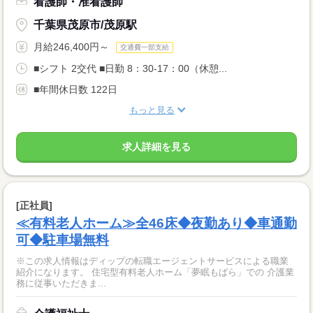
看護師・准看護師
千葉県茂原市/茂原駅
月給246,400円～
交通費一部支給
■シフト 2交代 ■日勤 8：30-17：00（休憩...
■年間休日数 122日
もっと見る
求人詳細を見る
[正社員]
≪有料老人ホーム≫全46床◆夜勤あり◆車通勤
可◆駐車場無料
※この求人情報はディップの転職エージェントサービスによる職業
紹介になります。 住宅型有料老人ホーム「夢眠もばら」での 介護業
務に従事いただきま...