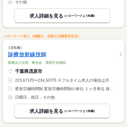
その他
求人詳細を見る
(ハローワークより転載)
ハローワーク求人（掲載元：茂原公共職業安定所）
正社員
診療放射線技師
医療法人社団 東光会 茂原中央病院
千葉県茂原市
223,671円〜234,507円 ※フルタイム求人の場合は月額（換算額）、パート求人の場合は時間額を表示しています。
変形労働時間制 変形労働時間制の単位 １ヶ月単位 就業時間１ 8時30分〜17時00分 就業時間２ 8時30分〜13時00分 就業時間３ 16時30分〜9時00分 就業時間に関する特記事項 就業時間（２）、土曜日又は半日勤務の場合（休憩時間０分） <BR> 就業時間（３）、夜間二次救急当番勤務の（月１回）
日曜日，祝日，その他
求人詳細を見る
(ハローワークより転載)