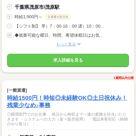
千葉県茂原市/茂原駅
時給1,900円～
交通費全額支給
【シフト制】 早）7：00-16：00 遅）10：00...
◆就業可能な曜日、時間、希望休暇日はお気...
もっと見る
求人詳細を見る
1週間以内公開
[一般派遣]
時給1500円！時短◎未経験OK◎土日祝休み！
残業少なめ♪事務
◎購買部門でのお仕事 発注から検収まで一連の業務を担当いただ
きます ・システムへの入力（楽々販売使用） ・電話来客対応（納期
のやり取り） ・...