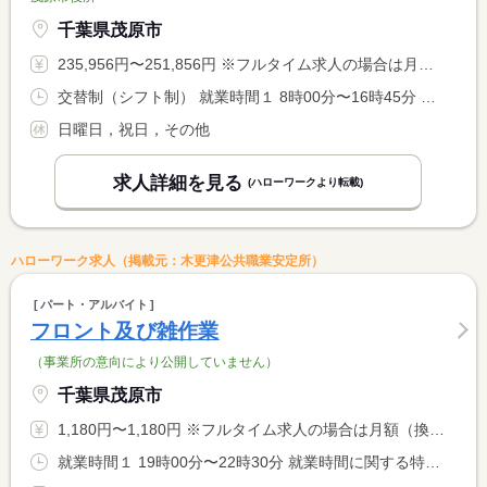
千葉県茂原市
235,956円〜251,856円 ※フルタイム求人の場合は月額（換算額）、パート求人の場合は時間額を表示しています。
交替制（シフト制） 就業時間１ 8時00分〜16時45分 就業時間２ 7時20分〜16時05分 就業時間３ 8時30分〜17時15分 就業時間に関する特記事項 （４）０９：００〜１７：１５ <BR> ・（２）〜（４）は早・遅番で交替で勤務有り（シフト表による）
日曜日，祝日，その他
求人詳細を見る
(ハローワークより転載)
ハローワーク求人（掲載元：木更津公共職業安定所）
パート・アルバイト
フロント及び雑作業
（事業所の意向により公開していません）
千葉県茂原市
1,180円〜1,180円 ※フルタイム求人の場合は月額（換算額）、パート求人の場合は時間額を表示しています。
就業時間１ 19時00分〜22時30分 就業時間に関する特記事項 シフト時間は柔軟に変更できますのでもっと長く働きたい！という <BR> 方はご気軽にご相談ください♪