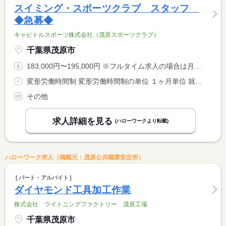
スイミング・スポーツクラブ スタッフ
◆急募◆
キャピトルスポーツ株式会社（茂原スポーツクラブ）
千葉県茂原市
183,000円〜195,000円 ※フルタイム求人の場合は月額（換算額）、パート求人の場合は時間額を表示しています。
変形労働時間制 変形労働時間制の単位 １ヶ月単位 就業時間１ 8時00分〜17時00分 就業時間２ 10時00分〜19時00分 就業時間３ 12時30分〜21時30分 就業時間に関する特記事項 ・（１）〜（３）のシフト勤務 <BR> ・状況により時間帯の変動の可能性があります（休憩時間は法定通 <BR> り付与）
その他
求人詳細を見る
(ハローワークより転載)
ハローワーク求人（掲載元：茂原公共職業安定所）
パート・アルバイト
ダイヤモンド工具加工作業
株式会社 ライトニングファクトリー 茂原工場
千葉県茂原市