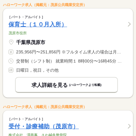
ハローワーク求人（掲載元：茂原公共職業安定所）
パート・アルバイト
保育士（１０月入所）
茂原市役所
千葉県茂原市
235,956円〜251,856円 ※フルタイム求人の場合は月額（換算額）、パート求人の場合は時間額を表示しています。
交替制（シフト制） 就業時間１ 8時00分〜16時45分 就業時間２ 7時20分〜16時05分 就業時間３ 8時30分〜17時15分 就業時間に関する特記事項 （４）０９：００〜１７：４５ <BR> ・（２）〜（４）は早・遅番で交替で勤務有り（シフト表による）
日曜日，祝日，その他
求人詳細を見る
(ハローワークより転載)
ハローワーク求人（掲載元：茂原公共職業安定所）
パート・アルバイト
受付・診療補助（茂原市）
株式会社 澤商事 さわ鍼灸整骨院