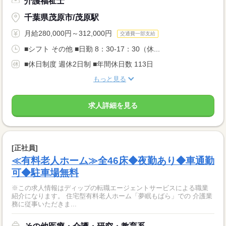
介護福祉士
千葉県茂原市/茂原駅
月給280,000円～312,000円
交通費一部支給
■シフト その他 ■日勤 8：30-17：30（休...
■休日制度 週休2日制 ■年間休日数 113日
もっと見る
求人詳細を見る
[正社員]
≪有料老人ホーム≫全46床◆夜勤あり◆車通勤
可◆駐車場無料
※この求人情報はディップの転職エージェントサービスによる職業
紹介になります。 住宅型有料老人ホーム「夢眠もばら」での 介護業
務に従事いただきま...