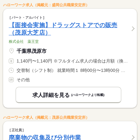
ハローワーク求人（掲載元：盛岡公共職業安定所）
パート・アルバイト
【面接会実施】ドラッグストアでの販売
（茂原大芝店）
株式会社 薬王堂
千葉県茂原市
1,140円〜1,140円 ※フルタイム求人の場合は月額（換算額）、パート求人の場合は時間額を表示しています。
交替制（シフト制） 就業時間１ 8時00分〜13時00分 就業時間２ 13時00分〜18時00分 就業時間３ 18時00分〜22時15分 又は 8時00分〜22時15分の時間の間の5時間程度 就業時間に関する特記事項 ２２時以降の勤務は、１８歳以上の方のみ。 <BR> 勤務時間については、ご相談に応じます。
その他
求人詳細を見る
(ハローワークより転載)
ハローワーク求人（掲載元：茂原公共職業安定所）
正社員
廃棄物の収集及び分別作業