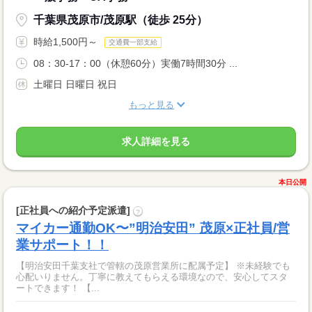
千葉県茂原市/茂原駅（徒歩 25分）
時給1,500円～
交通費一部支給
08：30-17：00（休憩60分）実働7時間30分 ...
土曜日 日曜日 祝日
もっと見る
求人詳細を見る
本日公開
[正社員への紹介予定派遣]
?
マイカー通勤OK〜”明治安田” 茂原×正社員/営
業サポート！！
【明治安田千葉支社で管轄の茂原営業所に配属予定】 ※未経験でも
心配いりません。丁寧に教えてもらえる環境なので、安心してスタ
ートできます！ 【...