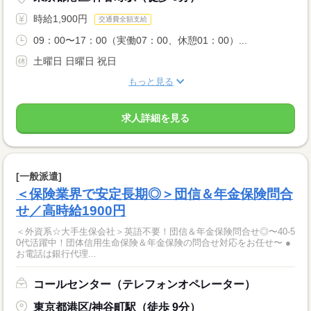
時給1,900円
交通費全額支給
09：00〜17：00（実働07：00、休憩01：00）...
土曜日 日曜日 祝日
もっと見る
求人詳細を見る
[一般派遣]
＜保険業界で安定長期◎＞団信＆年金保険問合
せ／高時給1900円
＜外資系☆大手生保会社＞英語不要！団信＆年金保険問合せ◎〜40-5
0代活躍中！団体信用生命保険＆年金保険の問合せ対応をお任せ〜 ●
お電話は銀行代理...
コールセンター（テレフォンオペレーター）
東京都港区/神谷町駅（徒歩 9分）