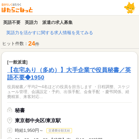
英語不要 英語力 派遣の求人募集
英語力を活かすに関する求人情報を見てみる
24
ヒット件数：
件
[一般派遣]
【在宅あり（多め）】大手企業で役員秘書／英
語不要◆1950
役員秘書／平均2〜4名ほどの役員を担当します ・日程調整、スケジ
ュール管理、会議設定・予約、出張手配、会食手配 ・慶弔関係、経
費精算、来客対応...
秘書
東京都中央区/東京駅
時給1,950円～
交通費全額支給