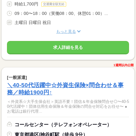
時給1,700円
交通費全額支給
09：00〜18：00（実働08：00、休憩01：00）...
土曜日 日曜日 祝日
もっと見る
求人詳細を見る
1週間以内公開
[一般派遣]
＼40-50代活躍中☆外資生保険×問合わせ＆事
務／時給1900円↑
＜外資系☆大手生保会社＞英語不要！団信＆年金保険問合せ◎〜40-5
0代活躍中！団体信用生命保険＆年金保険の問合せ対応をお任せ〜 ●
お電話は銀行代理...
コールセンター（テレフォンオペレーター）
東京都港区/神谷町駅（徒歩 9分）