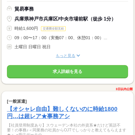
貿易事務
兵庫県神戸市兵庫区/中央市場前駅（徒歩 1分）
時給1,600円
交通費全額支給
09：00〜17：00（実働07：00、休憩01：00）...
土曜日 日曜日 祝日
もっと見る
求人詳細を見る
3日以内公開
[一般派遣]
【オシャレ自由】難しくないのに時給1800
円…は超レア★事務アシ
【社員登用制度あり】スウェーデン本社の外資系★だけど英語不
要！の事務♪＜同業務の社員からOJTでしっかりと教えてもらえます
★＞ ●受注データの...