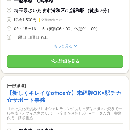
一般事務・OA事務
埼玉県さいたま市浦和区/北浦和駅（徒歩 7分）
時給1,500円
交通費全額支給
09：15〜16：15（実働06：00、休憩01：00）...
土曜日 日曜日 祝日
もっと見る
求人詳細を見る
[一般派遣]
【新しくキレイなoffice☆】未経験OK×駅チカ
☆サポート事務
《正社員化実績あり》オシャレラウンジあり＊英語不要×外資系で一
般事務《オフィス内のサポート全般をお任せ♪》 ■データ入力、書類
作成、請求書処...