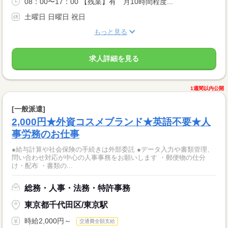
08：00〜17：00 【残業】有 月10時間程度...
土曜日 日曜日 祝日
もっと見る
求人詳細を見る
1週間以内公開
[一般派遣]
2,000円★外資コスメブランド★英語不要★人
事労務のお仕事
●給与計算や社会保険の手続きは外部委託 ●データ入力や書類管理、
問い合わせ対応が中心の人事事務をお願いします ・郵便物の仕分
け・配布 ・書類の...
総務・人事・法務・特許事務
東京都千代田区/東京駅
時給2,000円～
交通費全額支給