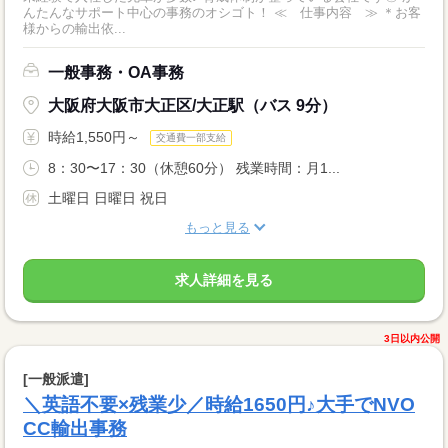
んたんなサポート中心の事務のオシゴト！ ≪ 仕事内容 ≫ ＊お客
様からの輸出依...
一般事務・OA事務
大阪府大阪市大正区/大正駅（バス 9分）
時給1,550円～
交通費一部支給
8：30〜17：30（休憩60分） 残業時間：月1...
土曜日 日曜日 祝日
もっと見る
求人詳細を見る
3日以内公開
[一般派遣]
＼英語不要×残業少／時給1650円♪大手でNVO
CC輸出事務