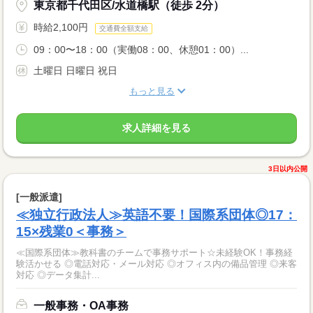
東京都千代田区/水道橋駅（徒歩 2分）
時給2,100円
交通費全額支給
09：00〜18：00（実働08：00、休憩01：00）...
土曜日 日曜日 祝日
もっと見る
求人詳細を見る
3日以内公開
[一般派遣]
≪独立行政法人≫英語不要！国際系団体◎17：
15×残業0＜事務＞
≪国際系団体≫教科書のチームで事務サポート☆未経験OK！事務経
験活かせる ◎電話対応・メール対応 ◎オフィス内の備品管理 ◎来客
対応 ◎データ集計...
一般事務・OA事務