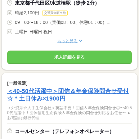
東京都千代田区/水道橋駅（徒歩 2分）
時給2,100円
交通費全額支給
09：00〜18：00（実働08：00、休憩01：00）...
土曜日 日曜日 祝日
もっと見る
求人詳細を見る
[一般派遣]
＜40-50代活躍中＞団信＆年金保険問合せ受付
☆＊土日休み×1900円
＜外資系☆大手生保会社＞英語不要！団信＆年金保険問合せ◎〜40-5
0代活躍中！団体信用生命保険＆年金保険の問合せ対応をお任せ〜 ●
お電話は銀行代理...
コールセンター（テレフォンオペレーター）