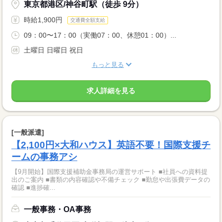
東京都港区/神谷町駅（徒歩 9分）
時給1,900円
交通費全額支給
09：00〜17：00（実働07：00、休憩01：00）...
土曜日 日曜日 祝日
もっと見る
求人詳細を見る
[一般派遣]
【2,100円×大和ハウス】英語不要！国際支援チ
ームの事務アシ
【9月開始】国際支援補助金事務局の運営サポート ■社員への資料提
出のご案内 ■書類の内容確認や不備チェック ■勤怠や出張費データの
確認 ■進捗確...
一般事務・OA事務