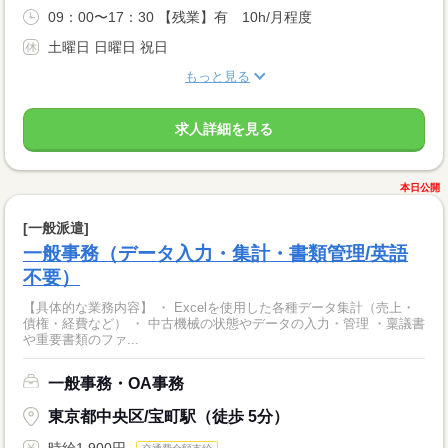
09：00〜17：30 【残業】有 10h/月程度
土曜日 日曜日 祝日
もっと見る
求人詳細を見る
本日公開
[一般派遣]
一般事務（データ入力・集計・書類管理/英語
不要）
【具体的な業務内容】 ・ Excelを使用した各種データ集計（売上・
債権・経費など） ・ 中古機械の状態やデータの入力・管理 ・稟議書
や重要書類のファ...
一般事務・OA事務
東京都中央区/宝町駅（徒歩 5分）
時給1,900円