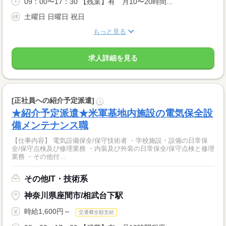
09：00〜17：30 【残業】有 月10〜20時間...
土曜日 日曜日 祝日
もっと見る
求人詳細を見る
[正社員への紹介予定派遣]
?
★紹介予定派遣★米軍基地内施設の電気保全設
備メンテナンス職
【仕事内容】 電気設備保全/保守技術者 ・学校施設・設備の日常保
全/保守点検及び修理業務 ・内装及び外装の日常保全/保守点検と修理
業務 ・その他付...
その他IT・技術系
神奈川県座間市/相武台下駅
時給1,600円～
交通費全額支給