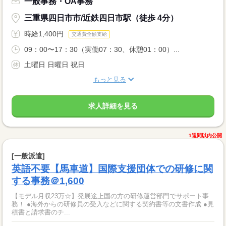
一般事務・OA事務
三重県四日市市/近鉄四日市駅（徒歩 4分）
時給1,400円
交通費全額支給
09：00〜17：30（実働07：30、休憩01：00）...
土曜日 日曜日 祝日
もっと見る
求人詳細を見る
1週間以内公開
[一般派遣]
英語不要【馬車道】国際支援団体での研修に関
する事務＠1,600
【モデル月収23万☆】発展途上国の方の研修運営部門でサポート事
務！ ●海外からの研修員の受入などに関する契約書等の文書作成 ●見
積書と請求書のチ...