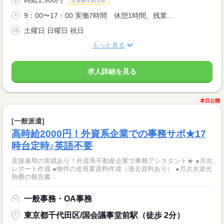
交通費全額支給
9：00〜17：00 実働7時間 休憩1時間、残業...
土曜日 日曜日 祝日
もっと見る
求人詳細を見る
本日公開
[一般派遣]
高時給2000円！外資系企業での事務サポ★17
時台定時♪英語不要
直接雇用の実績あり！外資系不動産企業で事務アシスタント★ ●月次
レポート作成 ●物件の改善案資料作成（過去資料あり） ●月次水道光
熱費の報告書...
一般事務・OA事務
東京都千代田区/国会議事堂前駅（徒歩 2分）