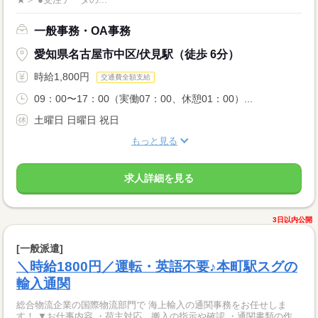
一般事務・OA事務
愛知県名古屋市中区/伏見駅（徒歩 6分）
時給1,800円
交通費全額支給
09：00〜17：00（実働07：00、休憩01：00）...
土曜日 日曜日 祝日
もっと見る
求人詳細を見る
3日以内公開
[一般派遣]
＼時給1800円／運転・英語不要♪本町駅スグの
輸入通関
総合物流企業の国際物流部門で 海上輸入の通関事務をお任せしま
す！ ▼お仕事内容 ・荷主対応、搬入の指示や確認 ・通関書類の作