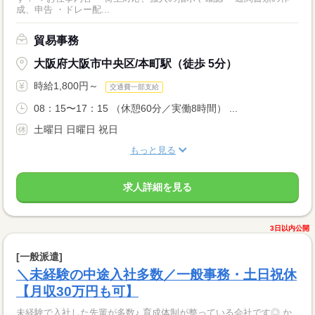
成、申告 ・ドレー配...
貿易事務
大阪府大阪市中央区/本町駅（徒歩 5分）
時給1,800円～
交通費一部支給
08：15〜17：15 （休憩60分／実働8時間） ...
土曜日 日曜日 祝日
もっと見る
求人詳細を見る
3日以内公開
[一般派遣]
＼未経験の中途入社多数／一般事務・土日祝休
【月収30万円も可】
未経験で入社した先輩が多数♪ 育成体制が整っている会社です◎ か