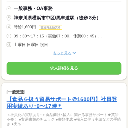
一般事務・OA事務
神奈川県横浜市中区/馬車道駅（徒歩 8分）
時給1,600円
交通費全額支給
09：30〜17：15（実働07：00、休憩00：45）...
土曜日 日曜日 祝日
もっと見る
求人詳細を見る
[一般派遣]
【食品を扱う貿易サポート＠1600円】社員登
用実績あり↑9〜17時＊
＜社員化の実績あり↑＞食品商社×輸入に関わる事務サポート★英語
不要！ ●貿易書類のチェック ●書類作成 ●輸入に伴う申請などの手続
き ●支払・...