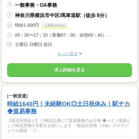
一般事務・OA事務
神奈川県横浜市中区/馬車道駅（徒歩 8分）
時給1,600円
交通費全額支給
09：30〜17：15（実働07：00、休憩00：45）...
土曜日 日曜日 祝日
もっと見る
求人詳細を見る
[一般派遣]
時給1640円！未経験OK◎土日祝休み！駅チカ
◆貿易事務
【英語利用あり】 ◎物流企業にて貿易事務のお仕事 ◆メイン業務と
して輸送貨物の手配をお願いします ・船会社貨物（ship）のスケジ
ュール確認 ・ブ...