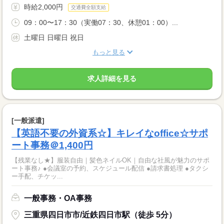
時給2,000円
交通費全額支給
09：00〜17：30（実働07：30、休憩01：00）...
土曜日 日曜日 祝日
もっと見る
求人詳細を見る
[一般派遣]
【英語不要の外資系☆】キレイなoffice☆サポ
ート事務＠1,400円
【残業なし★】服装自由｜髪色ネイルOK｜自由な社風が魅力のサポ
ート事務♪ ●会議室の予約、スケジュール配信 ●請求書処理 ●タクシ
ー手配、チケッ...
一般事務・OA事務
三重県四日市市/近鉄四日市駅（徒歩 5分）