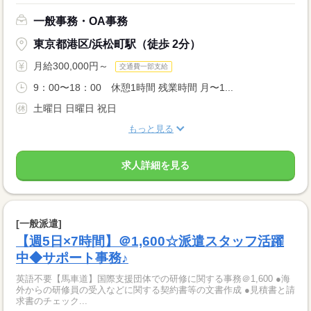
一般事務・OA事務
東京都港区/浜松町駅（徒歩 2分）
月給300,000円～
交通費一部支給
9：00〜18：00 休憩1時間 残業時間 月〜1...
土曜日 日曜日 祝日
もっと見る
求人詳細を見る
[一般派遣]
【週5日×7時間】＠1,600☆派遣スタッフ活躍
中◆サポート事務♪
英語不要【馬車道】国際支援団体での研修に関する事務＠1,600 ●海
外からの研修員の受入などに関する契約書等の文書作成 ●見積書と請
求書のチェック...