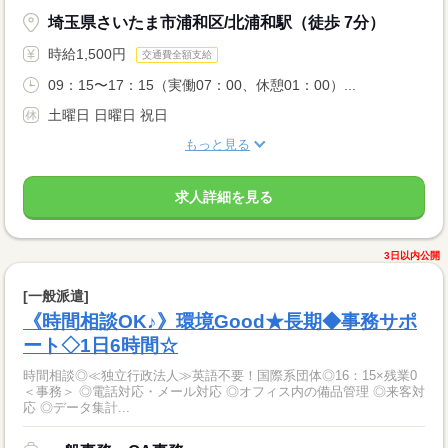
埼玉県さいたま市浦和区/北浦和駅（徒歩 7分）
時給1,500円
交通費全額支給
09：15〜17：15（実働07：00、休憩01：00）...
土曜日 日曜日 祝日
もっと見る
求人詳細を見る
3日以内公開
[一般派遣]
《時間相談OK♪》環境Good★長期◆事務サポ
ート◇1日6時間☆
時間相談◎≪独立行政法人≫英語不要！国際系団体◎16：15×残業0
＜事務＞ ◎電話対応・メール対応 ◎オフィス内の備品管理 ◎来客対
応 ◎データ集計...