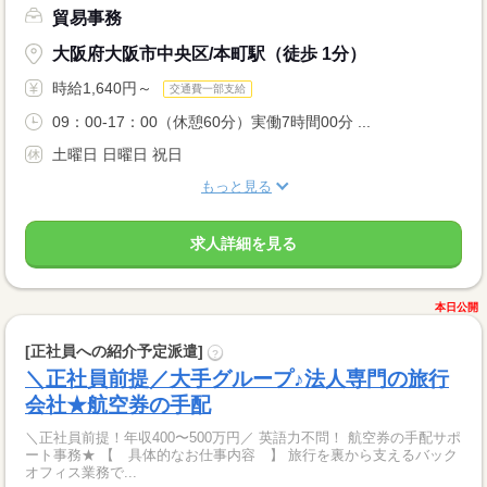
貿易事務
大阪府大阪市中央区/本町駅（徒歩 1分）
時給1,640円～
交通費一部支給
09：00-17：00（休憩60分）実働7時間00分 ...
土曜日 日曜日 祝日
もっと見る
求人詳細を見る
本日公開
[正社員への紹介予定派遣]
?
＼正社員前提／大手グループ♪法人専門の旅行
会社★航空券の手配
＼正社員前提！年収400〜500万円／ 英語力不問！ 航空券の手配サポ
ート事務★ 【 具体的なお仕事内容 】 旅行を裏から支えるバック
オフィス業務で...