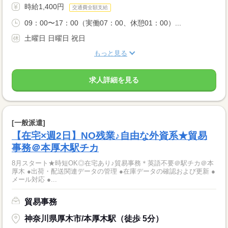
時給1,400円
交通費全額支給
09：00〜17：00（実働07：00、休憩01：00）...
土曜日 日曜日 祝日
もっと見る
求人詳細を見る
[一般派遣]
【在宅×週2日】NO残業♪自由な外資系★貿易
事務＠本厚木駅チカ
8月スタート★時短OK◎在宅あり♪貿易事務＊英語不要＠駅チカ＠本
厚木 ●出荷・配送関連データの管理 ●在庫データの確認および更新 ●
メール対応 ●...
貿易事務
神奈川県厚木市/本厚木駅（徒歩 5分）