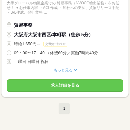
大手グローバル物流企業での 貿易事務（NVOCC輸出業務）をお任
せ！ ▼お仕事内容 ・ACL作成 ・船社への支払、貨物リリース手配
・B/L作成、発行業務 ...
貿易事務
大阪府大阪市西区/本町駅（徒歩 5分）
時給1,650円～
交通費一部支給
09：00〜17：40 （休憩60分／実働7時間40分...
土曜日 日曜日 祝日
もっと見る
求人詳細を見る
1