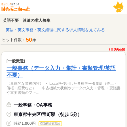
英語不要 派遣の求人募集
英語・英文事務・英文経理に関する求人情報を見てみる
50
ヒット件数：
件
3日以内公開
[一般派遣]
一般事務（データ入力・集計・書類管理/英語
不要）
【具体的な業務内容】 ・ Excelを使用した各種データ集計（売上・
債権・経費など） ・ 中古機械の状態やデータの入力・管理 ・稟議書
や重要書類のファ...
一般事務・OA事務
東京都中央区/宝町駅（徒歩 5分）
時給1,900円
交通費全額支給