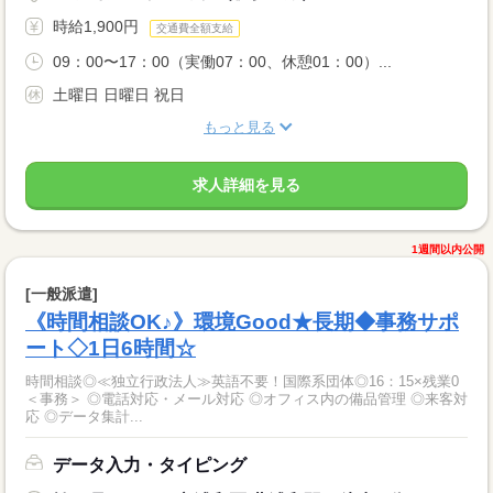
時給1,900円
交通費全額支給
09：00〜17：00（実働07：00、休憩01：00）...
土曜日 日曜日 祝日
もっと見る
求人詳細を見る
1週間以内公開
[一般派遣]
《時間相談OK♪》環境Good★長期◆事務サポ
ート◇1日6時間☆
時間相談◎≪独立行政法人≫英語不要！国際系団体◎16：15×残業0
＜事務＞ ◎電話対応・メール対応 ◎オフィス内の備品管理 ◎来客対
応 ◎データ集計...
データ入力・タイピング