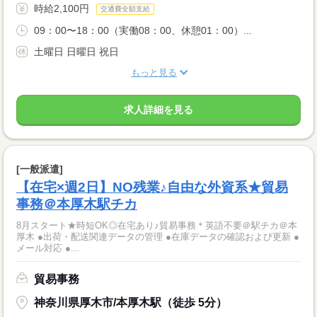
時給2,100円
交通費全額支給
09：00〜18：00（実働08：00、休憩01：00）...
土曜日 日曜日 祝日
もっと見る
求人詳細を見る
[一般派遣]
【在宅×週2日】NO残業♪自由な外資系★貿易
事務＠本厚木駅チカ
8月スタート★時短OK◎在宅あり♪貿易事務＊英語不要＠駅チカ＠本
厚木 ●出荷・配送関連データの管理 ●在庫データの確認および更新 ●
メール対応 ●...
貿易事務
神奈川県厚木市/本厚木駅（徒歩 5分）