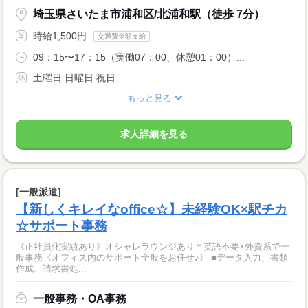
埼玉県さいたま市浦和区/北浦和駅（徒歩 7分）
時給1,500円
交通費全額支給
09：15〜17：15（実働07：00、休憩01：00）...
土曜日 日曜日 祝日
もっと見る
求人詳細を見る
[一般派遣]
【新しくキレイなoffice☆】未経験OK×駅チカ
☆サポート事務
《正社員化実績あり》オシャレラウンジあり＊英語不要×外資系で一
般事務《オフィス内のサポート全般をお任せ♪》 ■データ入力、書類
作成、請求書処...
一般事務・OA事務