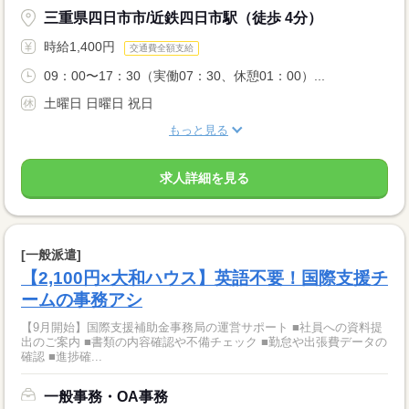
三重県四日市市/近鉄四日市駅（徒歩 4分）
時給1,400円
交通費全額支給
09：00〜17：30（実働07：30、休憩01：00）...
土曜日 日曜日 祝日
もっと見る
求人詳細を見る
[一般派遣]
【2,100円×大和ハウス】英語不要！国際支援チ
ームの事務アシ
【9月開始】国際支援補助金事務局の運営サポート ■社員への資料提
出のご案内 ■書類の内容確認や不備チェック ■勤怠や出張費データの
確認 ■進捗確...
一般事務・OA事務