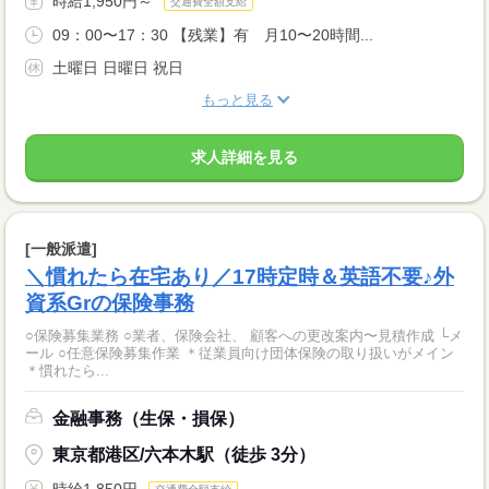
時給1,950円～
交通費全額支給
09：00〜17：30 【残業】有 月10〜20時間...
土曜日 日曜日 祝日
もっと見る
求人詳細を見る
[一般派遣]
＼慣れたら在宅あり／17時定時＆英語不要♪外
資系Grの保険事務
○保険募集業務 ○業者、保険会社、 顧客への更改案内〜見積作成 └メ
ール ○任意保険募集作業 ＊従業員向け団体保険の取り扱いがメイン
＊慣れたら...
金融事務（生保・損保）
東京都港区/六本木駅（徒歩 3分）
時給1,850円