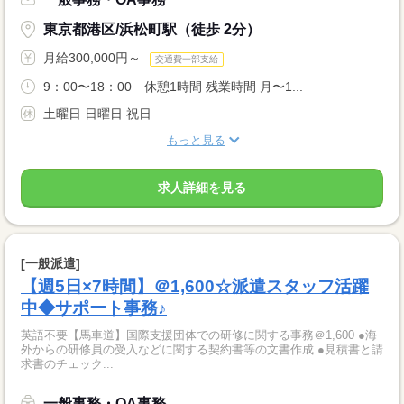
東京都港区/浜松町駅（徒歩 2分）
月給300,000円～
交通費一部支給
9：00〜18：00 休憩1時間 残業時間 月〜1...
土曜日 日曜日 祝日
もっと見る
求人詳細を見る
[一般派遣]
【週5日×7時間】＠1,600☆派遣スタッフ活躍
中◆サポート事務♪
英語不要【馬車道】国際支援団体での研修に関する事務＠1,600 ●海
外からの研修員の受入などに関する契約書等の文書作成 ●見積書と請
求書のチェック...
一般事務・OA事務