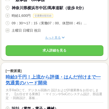
神奈川県横浜市中区/馬車道駅（徒歩 8分）
時給1,600円
交通費全額支給
09：30〜17：15（実働07：00、休憩00：45）...
土曜日 日曜日 祝日
もっと見る
求人詳細を見る
[一般派遣]
時給3千円！上流から評価・はんだ付けまで一
気通貫のハード開発
大手R&Dにて、デジタル回路の 設計および評価業務をお任せしま
す。 【お任せする業務】 ・マイコンやSoCのシステム設計、部品選
定 ・回路設計、基板...
設計（電気・電子・機械）