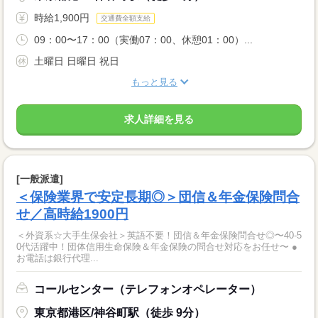
時給1,900円
交通費全額支給
09：00〜17：00（実働07：00、休憩01：00）...
土曜日 日曜日 祝日
もっと見る
求人詳細を見る
[一般派遣]
＜保険業界で安定長期◎＞団信＆年金保険問合
せ／高時給1900円
＜外資系☆大手生保会社＞英語不要！団信＆年金保険問合せ◎〜40-5
0代活躍中！団体信用生命保険＆年金保険の問合せ対応をお任せ〜 ●
お電話は銀行代理...
コールセンター（テレフォンオペレーター）
東京都港区/神谷町駅（徒歩 9分）