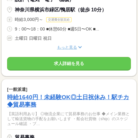
神奈川県横浜市緑区/鴨居駅（徒歩 10分）
時給3,000円～
交通費全額支給
9：00〜18：00 ■休憩60分 ■週5日〜OK ■...
土曜日 日曜日 祝日
もっと見る
求人詳細を見る
[一般派遣]
時給1640円！未経験OK◎土日祝休み！駅チカ
◆貿易事務
【英語利用あり】 ◎物流企業にて貿易事務のお仕事 ◆メイン業務と
して輸送貨物の手配をお願いします ・船会社貨物（ship）のスケジ
ュール確認 ・ブ...
貿易事務