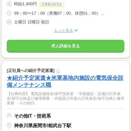
時給1,400円
交通費全額支給
09：00〜17：00（実働07：00、休憩01：00）...
土曜日 日曜日 祝日
もっと見る
求人詳細を見る
[正社員への紹介予定派遣]
?
★紹介予定派遣★米軍基地内施設の電気保全設
備メンテナンス職
【仕事内容】 電気設備保全/保守技術者 ・学校施設・設備の日常保
全/保守点検及び修理業務 ・内装及び外装の日常保全/保守点検と修理
業務 ・その他付...
その他IT・技術系
神奈川県座間市/相武台下駅