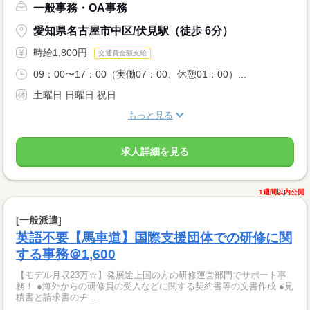
一般事務・OA事務
愛知県名古屋市中区/伏見駅（徒歩 6分）
時給1,800円
交通費全額支給
09：00〜17：00（実働07：00、休憩01：00）...
土曜日 日曜日 祝日
もっと見る
求人詳細を見る
1週間以内公開
[一般派遣]
英語不要【馬車道】国際支援団体での研修に関
する事務＠1,600
【モデル月収23万☆】発展途上国の方の研修運営部門でサポート事
務！ ●海外からの研修員の受入などに関する契約書等の文書作成 ●見
積書と請求書のチ...