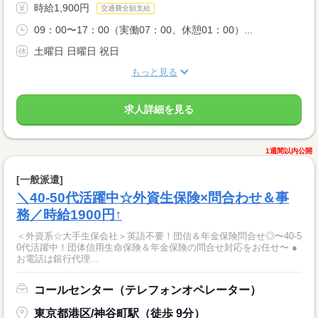
時給1,900円
交通費全額支給
09：00〜17：00（実働07：00、休憩01：00）...
土曜日 日曜日 祝日
もっと見る
求人詳細を見る
1週間以内公開
[一般派遣]
＼40-50代活躍中☆外資生保険×問合わせ＆事
務／時給1900円↑
＜外資系☆大手生保会社＞英語不要！団信＆年金保険問合せ◎〜40-5
0代活躍中！団体信用生命保険＆年金保険の問合せ対応をお任せ〜 ●
お電話は銀行代理...
コールセンター（テレフォンオペレーター）
東京都港区/神谷町駅（徒歩 9分）