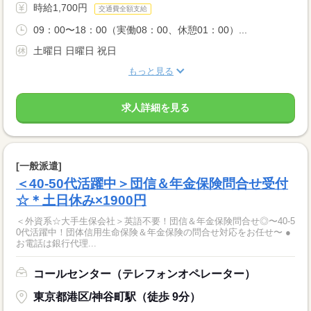
時給1,700円
交通費全額支給
09：00〜18：00（実働08：00、休憩01：00）...
土曜日 日曜日 祝日
もっと見る
求人詳細を見る
[一般派遣]
＜40-50代活躍中＞団信＆年金保険問合せ受付
☆＊土日休み×1900円
＜外資系☆大手生保会社＞英語不要！団信＆年金保険問合せ◎〜40-5
0代活躍中！団体信用生命保険＆年金保険の問合せ対応をお任せ〜 ●
お電話は銀行代理...
コールセンター（テレフォンオペレーター）
東京都港区/神谷町駅（徒歩 9分）