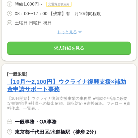
時給1,600円～
交通費全額支給
08：00〜17：00 【残業】有 月10時間程度...
土曜日 日曜日 祝日
もっと見る
求人詳細を見る
[一般派遣]
【10月〜2,100円】ウクライナ復興支援×補助
金申請サポート事務
【10月開始】ウクライナ復興支援事業の事務局 ■補助金申請に必要
な書類管理 ■社員への提出依頼、回収対応 ■進捗確認、フォロー ■資
料作成、一覧表...
一般事務・OA事務
東京都千代田区/水道橋駅（徒歩 2分）