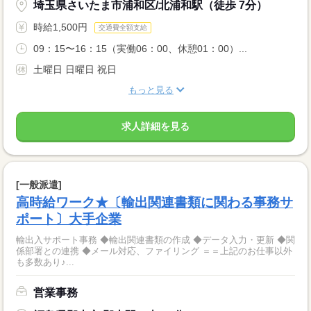
埼玉県さいたま市浦和区/北浦和駅（徒歩 7分）
時給1,500円
交通費全額支給
09：15〜16：15（実働06：00、休憩01：00）...
土曜日 日曜日 祝日
もっと見る
求人詳細を見る
[一般派遣]
高時給ワーク★〔輸出関連書類に関わる事務サ
ポート〕大手企業
輸出入サポート事務 ◆輸出関連書類の作成 ◆データ入力・更新 ◆関
係部署との連携 ◆メール対応、ファイリング ＝＝上記のお仕事以外
も多数あり♪...
営業事務