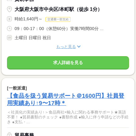
大阪府大阪市中央区/本町駅（徒歩 1分）
時給1,640円～
交通費一部支給
09：00-17：00（休憩60分）実働7時間00分 ...
土曜日 日曜日 祝日
もっと見る
求人詳細を見る
[一般派遣]
【食品を扱う貿易サポート＠1600円】社員登
用実績あり↑9〜17時＊
＜社員化の実績あり↑＞食品商社×輸入に関わる事務サポート★英語
不要！ ●貿易書類のチェック ●書類作成 ●輸入に伴う申請などの手続
き ●支払・...
貿易事務