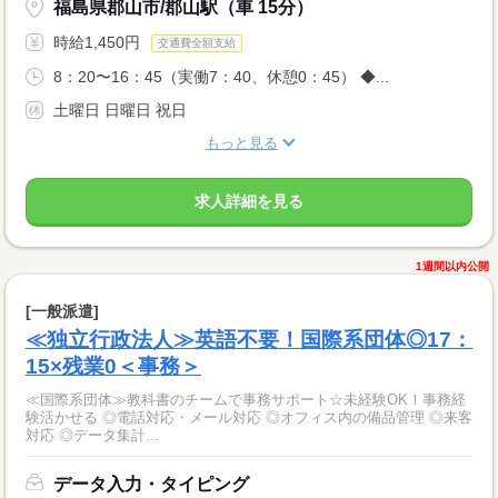
福島県郡山市/郡山駅（車 15分）
時給1,450円
交通費全額支給
8：20〜16：45（実働7：40、休憩0：45） ◆...
土曜日 日曜日 祝日
もっと見る
求人詳細を見る
1週間以内公開
[一般派遣]
≪独立行政法人≫英語不要！国際系団体◎17：
15×残業0＜事務＞
≪国際系団体≫教科書のチームで事務サポート☆未経験OK！事務経
験活かせる ◎電話対応・メール対応 ◎オフィス内の備品管理 ◎来客
対応 ◎データ集計...
データ入力・タイピング