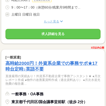
交通費全額支給
9：00〜17：00（休憩60分/残業月5時間まで...
土曜日 日曜日 祝日
もっと見る
求人詳細を見る
3日以内公開
[一般派遣]
高時給2000円！外資系企業での事務サポ★17
時台定時♪英語不要
直接雇用の実績あり！外資系不動産企業で事務アシスタント★ ●月次
レポート作成 ●物件の改善案資料作成（過去資料あり） ●月次水道光
熱費の報告書...
一般事務・OA事務
東京都千代田区/国会議事堂前駅（徒歩 2分）