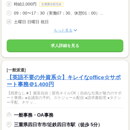
時給2,000円
交通費全額支給
09：00〜17：30（実働07：30、休憩01：00）...
土曜日 日曜日 祝日
もっと見る
求人詳細を見る
[一般派遣]
【英語不要の外資系☆】キレイなoffice☆サポ
ート事務＠1,400円
【残業なし★】服装自由｜髪色ネイルOK｜自由な社風が魅力のサポ
ート事務♪ ●会議室の予約、スケジュール配信 ●請求書処理 ●タクシ
ー手配、チケッ...
一般事務・OA事務
三重県四日市市/近鉄四日市駅（徒歩 5分）