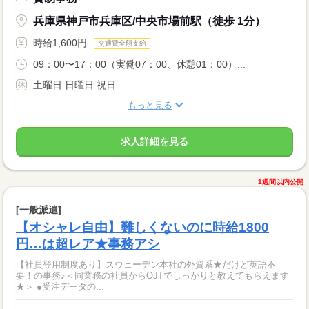
兵庫県神戸市兵庫区/中央市場前駅（徒歩 1分）
時給1,600円
交通費全額支給
09：00〜17：00（実働07：00、休憩01：00）...
土曜日 日曜日 祝日
もっと見る
求人詳細を見る
1週間以内公開
[一般派遣]
【オシャレ自由】難しくないのに時給1800
円…は超レア★事務アシ
【社員登用制度あり】スウェーデン本社の外資系★だけど英語不
要！の事務♪＜同業務の社員からOJTでしっかりと教えてもらえます
★＞ ●受注データの...