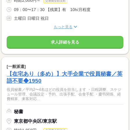
時給2,000円～
交通費全額支給
09：00〜17：30 【残業】有 10h/月程度
土曜日 日曜日 祝日
もっと見る
求人詳細を見る
[一般派遣]
【在宅あり（多め）】大手企業で役員秘書／英
語不要◆1950
役員秘書／平均2〜4名ほどの役員を担当します ・日程調整、スケジ
ュール管理、会議設定・予約、出張手配、会食手配 ・慶弔関係、経
費精算、来客対応...
秘書
東京都中央区/東京駅