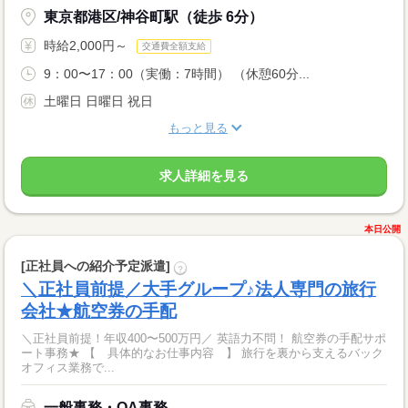
東京都港区/神谷町駅（徒歩 6分）
時給2,000円～
交通費全額支給
9：00〜17：00（実働：7時間） （休憩60分...
土曜日 日曜日 祝日
もっと見る
求人詳細を見る
本日公開
[正社員への紹介予定派遣]
?
＼正社員前提／大手グループ♪法人専門の旅行
会社★航空券の手配
＼正社員前提！年収400〜500万円／ 英語力不問！ 航空券の手配サポ
ート事務★ 【 具体的なお仕事内容 】 旅行を裏から支えるバック
オフィス業務で...
一般事務・OA事務