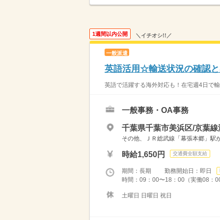
1週間以内公開
＼イチオシ!!／
一般派遣
英語活用☆輸送状況の確認と案
英語で活躍する海外対応も！在宅週4日で輸送
一般事務・OA事務
千葉県千葉市美浜区/京葉線
その他、ＪＲ総武線「幕張本郷」駅から
時給1,650円
交通費全額支給
期間：長期 勤務開始日：即日
時間：09：00〜18：00（実働08：
土曜日 日曜日 祝日