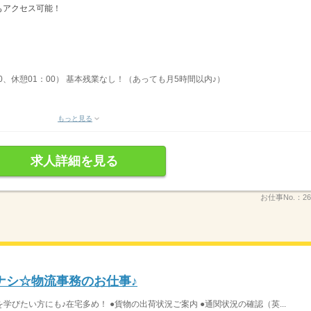
もアクセス可能！
：00、休憩01：00） 基本残業なし！（あっても月5時間以内♪）
もっと見る
求人詳細を見る
お仕事No.：
26
ナシ☆物流事務のお仕事♪
びたい方にも♪在宅多め！ ●貨物の出荷状況ご案内 ●通関状況の確認（英...