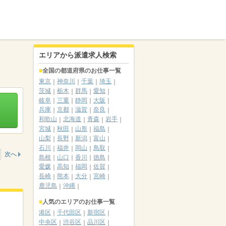
エリアから派遣求人検索
全国の都道府県のお仕事一覧
東京
神奈川
千葉
埼玉
茨城
栃木
群馬
愛知
岐阜
三重
静岡
大阪
兵庫
京都
滋賀
奈良
和歌山
北海道
青森
岩手
宮城
秋田
山形
福島
山梨
長野
新潟
富山
石川
福井
岡山
鳥取
次へ
島根
山口
香川
徳島
愛媛
高知
福岡
佐賀
長崎
熊本
大分
宮崎
鹿児島
沖縄
人気のエリアのお仕事一覧
港区
千代田区
新宿区
中央区
渋谷区
品川区