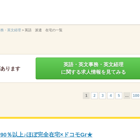
】
事務・英文経理
>
英語 派遣 在宅の一覧
英語・英文事務・英文経理
があります
に関する求人情報を見てみる
1
2
3
4
5
…
100
90％以上♪ほぼ完全在宅×ドコモGr★