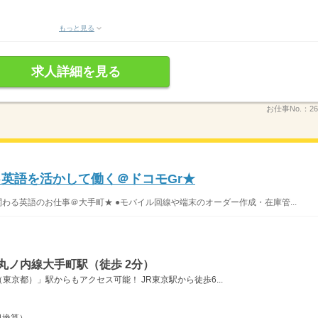
もっと見る
求人詳細を見る
お仕事No.：
26
0♪英語を活かして働く＠ドコモGr★
関わる英語のお仕事＠大手町★ ●モバイル回線や端末のオーダー作成・在庫管...
丸ノ内線大手町駅（徒歩 2分）
京都）」駅からもアクセス可能！ JR東京駅から徒歩6...