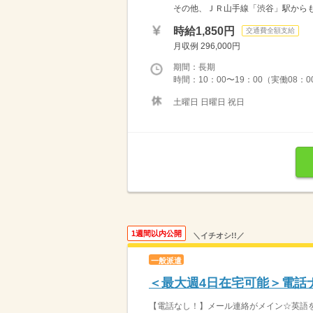
その他、ＪＲ山手線「渋谷」駅から
時給1,850円
交通費全額支給
月収例 296,000円
期間：長期
時間：10：00〜19：00（実働08
土曜日 日曜日 祝日
1週間以内公開
＼イチオシ!!／
一般派遣
＜最大週4日在宅可能＞電話
【電話なし！】メール連絡がメイン☆英語を学