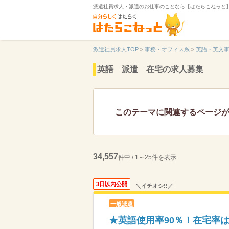
派遣社員求人・派遣のお仕事のことなら【はたらこねっと
派遣社員求人TOP
>
事務・オフィス系
>
英語・英文
英語 派遣 在宅の求人募集
このテーマに関連するページ
34,557
件中 / 1～25件を表示
3日以内公開
＼イチオシ!!／
一般派遣
★英語使用率90％！在宅率は