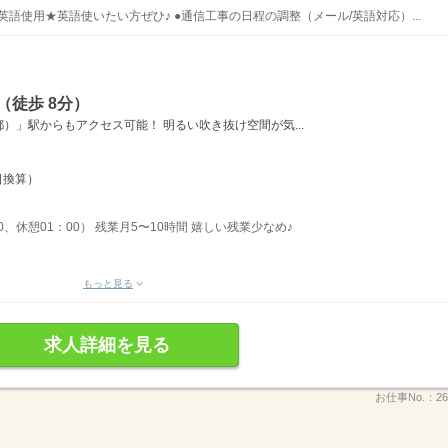
英語使用★英語使いたい方ぜひ♪ ●通信工事の日程の調整（メール/英語対応）...
（徒歩 8分）
）」駅からもアクセス可能！ 明るい吹き抜け空間が気...
日換算）
30、休憩01：00） 残業月5〜10時間 嬉しい残業少なめ♪
もっと見る
求人詳細を見る
お仕事No.：
26