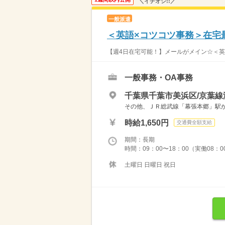
＼イチオシ!!／
一般派遣
＜英語×コツコツ事務＞在宅最
【週4日在宅可能！】メールがメイン☆＜英語
一般事務・OA事務
千葉県千葉市美浜区/京葉線
その他、ＪＲ総武線「幕張本郷」駅から
時給1,650円
交通費全額支給
期間：長期
時間：09：00〜18：00（実働08：
土曜日 日曜日 祝日