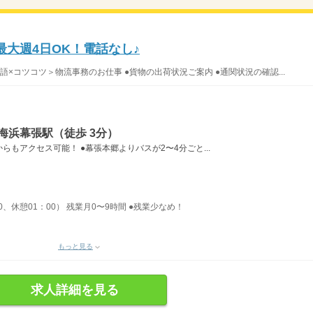
大週4日OK！電話なし♪
×コツコツ＞物流事務のお仕事 ●貨物の出荷状況ご案内 ●通関状況の確認...
海浜幕張駅（徒歩 3分）
もアクセス可能！ ●幕張本郷よりバスが2〜4分ごと...
00、休憩01：00） 残業月0〜9時間 ●残業少なめ！
もっと見る
求人詳細を見る