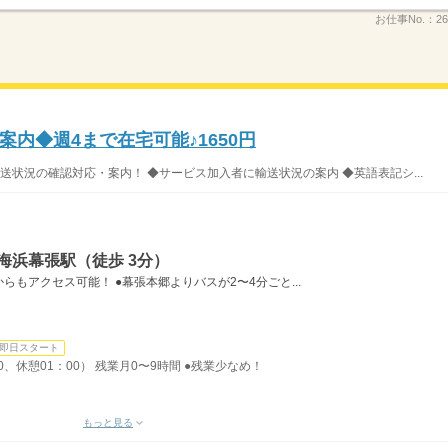
お仕事No.：
26
内◆週4まで在宅可能♪1650円
状況の確認対応・案内！ ◆サービス加入者に輸送状況の案内 ◆英語表記シ...
海浜幕張駅（徒歩 3分）
もアクセス可能！ ●幕張本郷よりバスが2〜4分ごと...
即日スタート
00、休憩01：00） 残業月0〜9時間 ●残業少なめ！
もっと見る