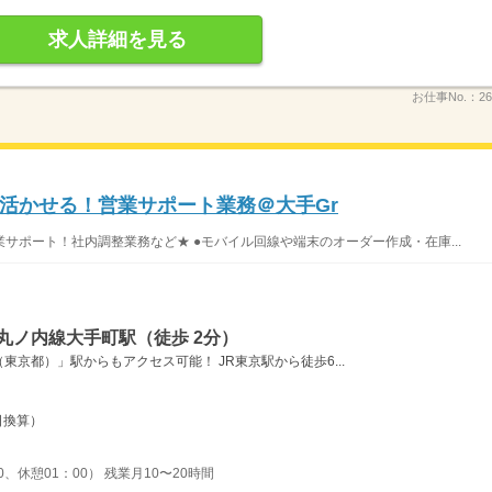
求人詳細を見る
お仕事No.：
26
活かせる！営業サポート業務＠大手Gr
サポート！社内調整業務など★ ●モバイル回線や端末のオーダー作成・在庫...
丸ノ内線大手町駅（徒歩 2分）
京都）」駅からもアクセス可能！ JR東京駅から徒歩6...
日換算）
0、休憩01：00） 残業月10〜20時間