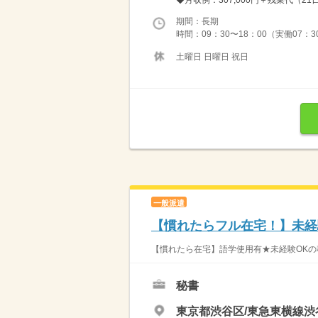
◆月収例：307,000円＋残業代（21
期間：長期
時間：09：30〜18：00（実働07：3
土曜日 日曜日 祝日
一般派遣
【慣れたらフル在宅！】未経
【慣れたら在宅】語学使用有★未経験OKの
秘書
東京都渋谷区/東急東横線渋