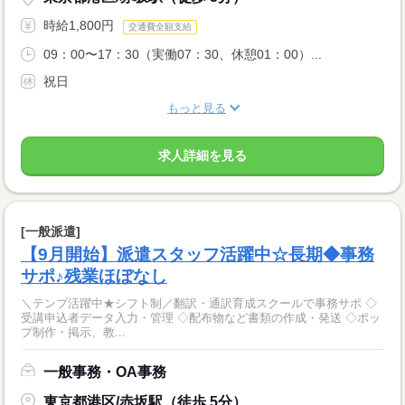
時給1,800円
交通費全額支給
09：00〜17：30（実働07：30、休憩01：00）...
祝日
もっと見る
求人詳細を見る
[一般派遣]
【9月開始】派遣スタッフ活躍中☆長期◆事務
サポ♪残業ほぼなし
＼テンプ活躍中★シフト制／翻訳・通訳育成スクールで事務サポ ◇
受講申込者データ入力・管理 ◇配布物など書類の作成・発送 ◇ポッ
プ制作・掲示、教...
一般事務・OA事務
東京都港区/赤坂駅（徒歩 5分）