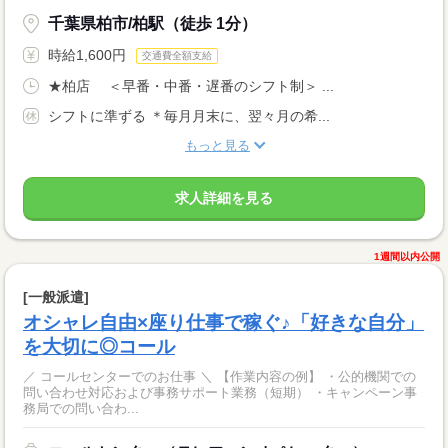
千葉県柏市/柏駅（徒歩 1分）
時給1,600円
交通費全額支給
★柏店 ＜早番・中番・遅番のシフト制＞ ...
シフトに準ずる ＊毎月月末に、翌々月の希...
もっと見る
求人詳細を見る
1週間以内公開
[一般派遣]
オシャレ自由×座り仕事で稼ぐ♪「好きな自分」
を大切に◎コール
／ コールセンターでのお仕事 ＼ 【作業内容の例】 ・公的機関での
問い合わせ対応および事務サポート業務（短期） ・キャンペーン事
務局での問い合わ...