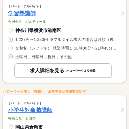
パート・アルバイト
学習塾講師
合同会社 パルティール
神奈川県横浜市港南区
1,227円〜1,350円 ※フルタイム求人の場合は月額（換算額）、パート求人の場合は時間額を表示しています。
交替制（シフト制） 就業時間１ 16時00分〜21時45分 又は 〜の時間の間の3時間程度 就業時間に関する特記事項 シフトについては、期間ごとに希望シフトをご提出いただき、時間 <BR> 割りに従って決定していきます。
土曜日，日曜日，祝日，その他
求人詳細を見る
(ハローワークより転載)
ハローワーク求人（掲載元：倉敷中央公共職業安定所）
パート・アルバイト
小学生対象塾講師
有限会社 岩田塾
岡山県倉敷市