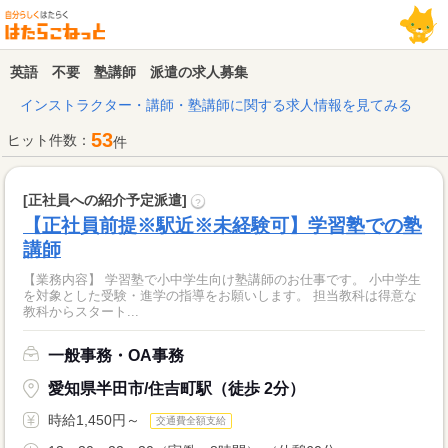
英語 不要 塾講師 派遣の求人募集
インストラクター・講師・塾講師に関する求人情報を見てみる
53
ヒット件数：
件
[正社員への紹介予定派遣]
?
【正社員前提※駅近※未経験可】学習塾での塾
講師
【業務内容】 学習塾で小中学生向け塾講師のお仕事です。 小中学生
を対象とした受験・進学の指導をお願いします。 担当教科は得意な
教科からスタート...
一般事務・OA事務
愛知県半田市/住吉町駅（徒歩 2分）
時給1,450円～
交通費全額支給