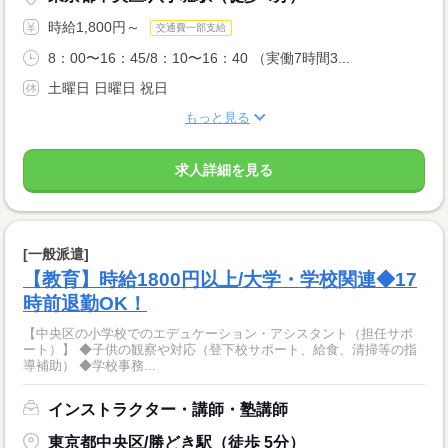
時給1,800円～
交通費一部支給
8：00〜16：45/8：10〜16：40 （実働7時間3...
土曜日 日曜日 祝日
もっと見る
求人詳細を見る
[一般派遣]
【教育】時給1800円以上/大学・学校関連◆17
時前退勤OK！
【中央区の小学校でのエデュケーション・アシスタント（担任サポ
ート）】 ◆子供の観察や対応（登下校サポート、給食、清掃等の指
導補助） ◆学校事務...
インストラクター・講師・塾講師
東京都中央区/勝どき駅（徒歩 5分）