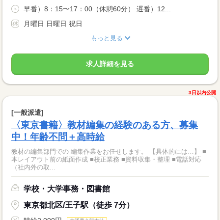
早番）8：15〜17：00（休憩60分） 遅番）12...
月曜日 日曜日 祝日
もっと見る
求人詳細を見る
3日以内公開
[一般派遣]
〈東京書籍〉教材編集の経験のある方、募集
中！年齢不問＋高時給
教材の編集部門での 編集作業をお任せします。 【具体的には…】 ■
本レイアウト前の紙面作成 ■校正業務 ■資料収集・整理 ■電話対応
（社内外の取...
学校・大学事務・図書館
東京都北区/王子駅（徒歩 7分）