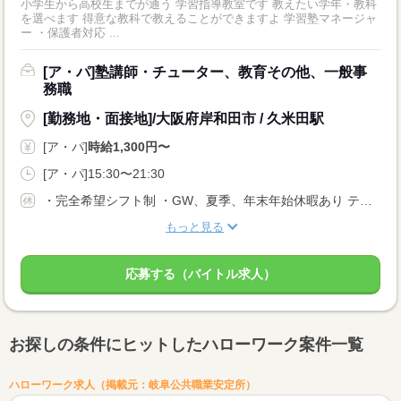
小学生から高校生までが通う 学習指導教室です 教えたい学年・教科
を選べます 得意な教科で教えることができますよ 学習塾マネージャ
ー ・保護者対応 ...
[ア・パ]塾講師・チューター、教育その他、一般事
務職
[勤務地・面接地]/大阪府岸和田市 / 久米田駅
[ア・パ]
時給1,300円〜
[ア・パ]15:30〜21:30
・完全希望シフト制 ・GW、夏季、年末年始休暇あり テスト期間などで2週間ほど休みたいなど お気軽にご相談ください！
もっと見る
応募する（バイトル求人）
お探しの条件にヒットしたハローワーク案件一覧
ハローワーク求人（掲載元：岐阜公共職業安定所）