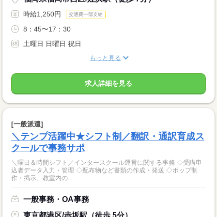
時給1,250円
交通費一部支給
8：45〜17：30
土曜日 日曜日 祝日
もっと見る
求人詳細を見る
[一般派遣]
＼テンプ活躍中★シフト制／翻訳・通訳育成ス
クールで事務サポ
＼曜日＆時間シフト／インタースクール運営に関する事務 ◇受講申
込者データ入力・管理 ◇配布物など書類の作成・発送 ◇ポップ制
作・掲示、教室内の...
一般事務・OA事務
東京都港区/赤坂駅（徒歩 5分）