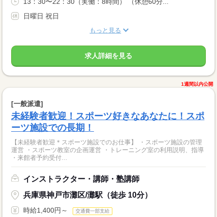
13：30〜22：30（実働：8時間） （休憩60分...
日曜日 祝日
もっと見る
求人詳細を見る
1週間以内公開
[一般派遣]
未経験者歓迎！スポーツ好きなあなたに！スポ
ーツ施設での長期！
【未経験者歓迎＊スポーツ施設でのお仕事】 ・スポーツ施設の管理
運営 ・スポーツ教室の企画運営 ・トレーニング室の利用説明、指導
・来館者予約受付...
インストラクター・講師・塾講師
兵庫県神戸市灘区/灘駅（徒歩 10分）
時給1,400円～
交通費一部支給