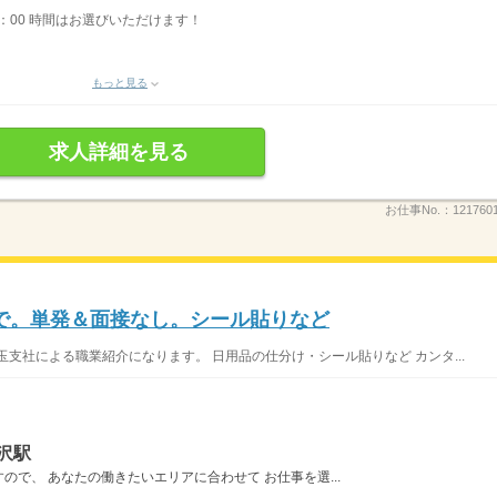
〜15：00 時間はお選びいただけます！
もっと見る
求人詳細を見る
お仕事No.：
12176
で。単発＆面接なし。シール貼りなど
支社による職業紹介になります。 日用品の仕分け・シール貼りなど カンタ...
沢駅
で、 あなたの働きたいエリアに合わせて お仕事を選...