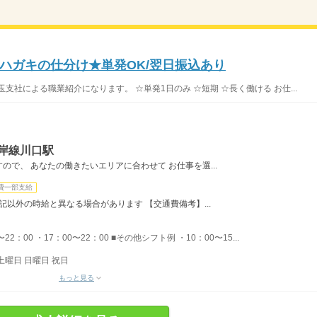
≫ハガキの仕分け★単発OK/翌日振込あり
支社による職業紹介になります。 ☆単発1日のみ ☆短期 ☆長く働ける お仕...
岸線川口駅
で、 あなたの働きたいエリアに合わせて お仕事を選...
費一部支給
記以外の時給と異なる場合があります 【交通費備考】...
22：00 ・17：00〜22：00 ■その他シフト例 ・10：00〜15...
土曜日 日曜日 祝日
もっと見る