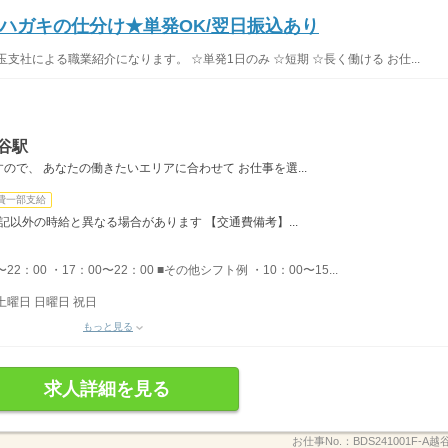
≫ハガキの仕分け★単発OK/翌日振込あり
支社による職業紹介になります。 ☆単発1日のみ ☆短期 ☆長く働ける お仕...
谷駅
で、 あなたの働きたいエリアに合わせて お仕事を選...
費一部支給
記以外の時給と異なる場合があります 【交通費備考】...
22：00 ・17：00〜22：00 ■その他シフト例 ・10：00〜15...
土曜日 日曜日 祝日
もっと見る
求人詳細を見る
お仕事No.：
BDS241001F-A