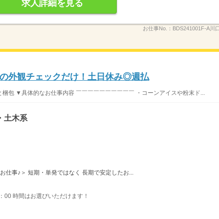
求人詳細を見る
お仕事No.：
BDS241001F-A
の外観チェックだけ！土日休み◎週払
包 ▼具体的なお仕事内容 ￣￣￣￣￣￣￣￣￣￣ ・コーンアイスや粉末ド...
・土木系
お仕事♪＞ 短期・単発ではなく 長期で安定したお...
〜15：00 時間はお選びいただけます！