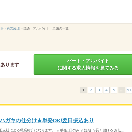
】
事務・英文経理
>
英語 アルバイト 単発の一覧
パート・アルバイト
があります
に関する求人情報を見てみる
1
2
3
4
5
…
97
≫ハガキの仕分け★単発OK/翌日振込あり
支社による職業紹介になります。 ☆単発1日のみ ☆短期 ☆長く働ける お仕...