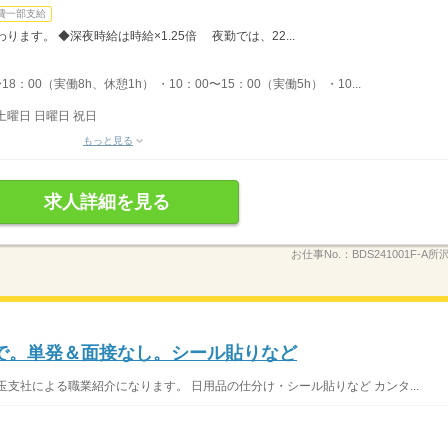
費一部支給
ます。 ◆深夜時給は時給×1.25倍 夜勤では、22...
：00（実働8h、休憩1h） ・10：00〜15：00（実働5h） ・10...
土曜日 日曜日 祝日
もっと見る
求人詳細を見る
お仕事No.：
BDS241001F-A所
で。単発＆面接なし。シール貼りなど
支社による職業紹介になります。 日用品の仕分け・シール貼りなど カンタ...