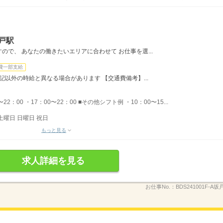
戸駅
で、 あなたの働きたいエリアに合わせて お仕事を選...
費一部支給
記以外の時給と異なる場合があります 【交通費備考】...
22：00 ・17：00〜22：00 ■その他シフト例 ・10：00〜15...
土曜日 日曜日 祝日
もっと見る
求人詳細を見る
お仕事No.：
BDS241001F-A