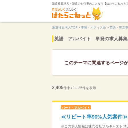
派遣社員求人・派遣のお仕事のことなら【はたらこねっと
派遣社員求人TOP
>
事務・オフィス系
>
英語・英文
英語 アルバイト 単発の求人募集
このテーマに関連するページ
2,405
件中 / 1～25件を表示
パート・アルバイト
≪リピート率90%人気案件
※この求人情報は株式会社フルキャスト 埼玉