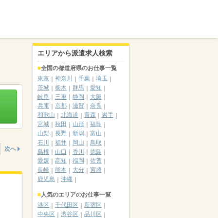
エリアから派遣求人検索
全国の都道府県のお仕事一覧
東京
神奈川
千葉
埼玉
茨城
栃木
群馬
愛知
岐阜
三重
静岡
大阪
兵庫
京都
滋賀
奈良
和歌山
北海道
青森
岩手
宮城
秋田
山形
福島
山梨
長野
新潟
富山
石川
福井
岡山
鳥取
次へ
島根
山口
香川
徳島
愛媛
高知
福岡
佐賀
長崎
熊本
大分
宮崎
鹿児島
沖縄
人気のエリアのお仕事一覧
港区
千代田区
新宿区
中央区
渋谷区
品川区