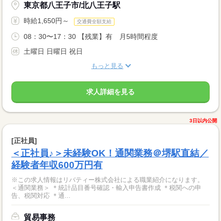
東京都八王子市/北八王子駅
時給1,650円～
交通費全額支給
08：30〜17：30 【残業】有 月5時間程度
土曜日 日曜日 祝日
もっと見る
求人詳細を見る
3日以内公開
[正社員]
＜正社員♪＞未経験OK！通関業務＠堺駅直結／
経験者年収600万円有
※この求人情報はリバティー株式会社による職業紹介になります。
＜通関業務＞ ＊統計品目番号確認・輸入申告書作成 ＊税関への申
告、税関対応 ＊通...
貿易事務