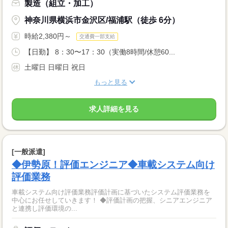
製造（組立・加工）
神奈川県横浜市金沢区/福浦駅（徒歩 6分）
時給2,380円～
交通費一部支給
【日勤】 8：30〜17：30（実働8時間/休憩60...
土曜日 日曜日 祝日
もっと見る
求人詳細を見る
[一般派遣]
◆伊勢原！評価エンジニア◆車載システム向け
評価業務
車載システム向け評価業務評価計画に基づいたシステム評価業務を
中心にお任せしていきます！ ◆評価計画の把握、シニアエンジニア
と連携し評価環境の...