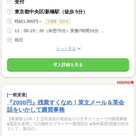
受付
東京都中央区/新橋駅（徒歩 5分）
時給1,800円～
交通費一部支給
11：00-19：30（休憩75分）実働7時間15分 ...
祝日
もっと見る
求人詳細を見る
3日以内公開
[一般派遣]
『2000円』残業すくなめ！英文メール＆英会
話をいかして購買事務
【車通勤もOK！】正社員化の実績あり◎大手メーカーでの購買事務
●英語を使用しての海外サプライヤー購買対応 ●海外購買/調達の担当
として、製品の...