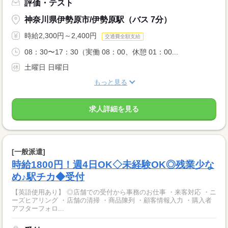
評価・テスト
神奈川県伊勢原市/伊勢原駅（バス 7分）
時給2,300円～2,400円
交通費全額支給
08：30〜17：30（実働 08：00、休憩 01：00...
土曜日 日曜日
もっと見る
求人詳細を見る
[一般派遣]
時給1800円！週4日OK◇未経験OK◎残業少な
め♪駅チカ◆受付
【英語使用あり】 ◎店舗での受付から事務のお仕事 ・来客対応 ・ニ
ーズヒアリング ・店舗の清掃 ・商品陳列 ・顧客情報入力 ・購入者
アフターフォロ...