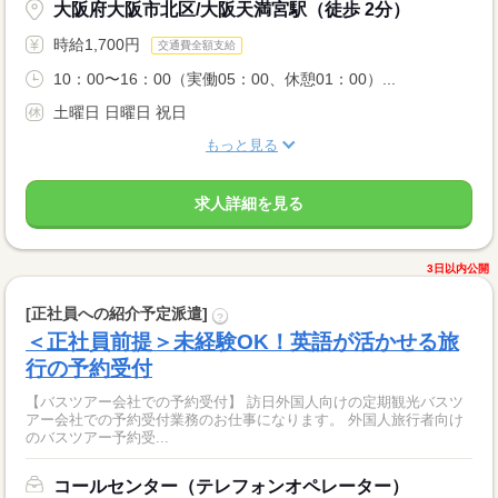
大阪府大阪市北区/大阪天満宮駅（徒歩 2分）
時給1,700円
交通費全額支給
10：00〜16：00（実働05：00、休憩01：00）...
土曜日 日曜日 祝日
もっと見る
求人詳細を見る
3日以内公開
[正社員への紹介予定派遣]
?
＜正社員前提＞未経験OK！英語が活かせる旅
行の予約受付
【バスツアー会社での予約受付】 訪日外国人向けの定期観光バスツ
アー会社での予約受付業務のお仕事になります。 外国人旅行者向け
のバスツアー予約受...
コールセンター（テレフォンオペレーター）