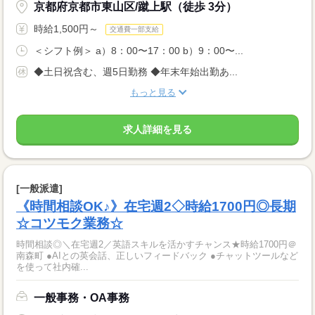
京都府京都市東山区/蹴上駅（徒歩 3分）
時給1,500円～
交通費一部支給
＜シフト例＞ a）8：00〜17：00 b）9：00〜...
◆土日祝含む、週5日勤務 ◆年末年始出勤あ...
もっと見る
求人詳細を見る
[一般派遣]
《時間相談OK♪》在宅週2◇時給1700円◎長期
☆コツモク業務☆
時間相談◎＼在宅週2／英語スキルを活かすチャンス★時給1700円＠
南森町 ●AIとの英会話、正しいフィードバック ●チャットツールなど
を使って社内確...
一般事務・OA事務