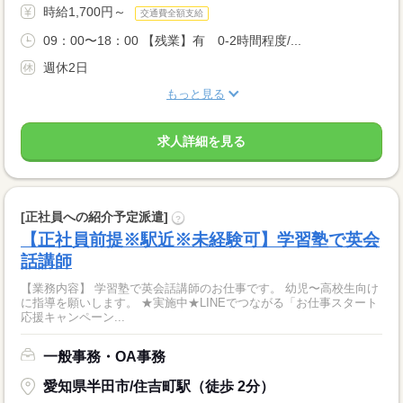
時給1,700円～
交通費全額支給
09：00〜18：00 【残業】有 0-2時間程度/...
週休2日
もっと見る
求人詳細を見る
[正社員への紹介予定派遣]
?
【正社員前提※駅近※未経験可】学習塾で英会
話講師
【業務内容】 学習塾で英会話講師のお仕事です。 幼児〜高校生向け
に指導を願いします。 ★実施中★LINEでつながる「お仕事スタート
応援キャンペーン...
一般事務・OA事務
愛知県半田市/住吉町駅（徒歩 2分）