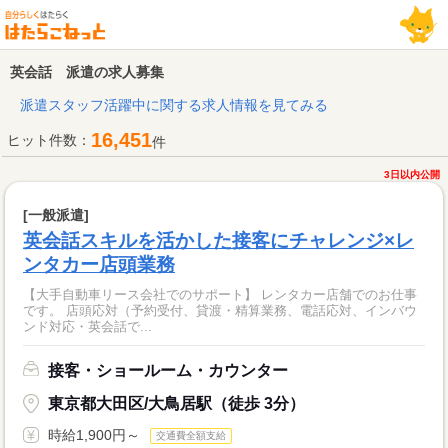
英会話 派遣の求人募集
派遣スタッフ活躍中に関する求人情報を見てみる
16,451
ヒット件数：
件
3日以内公開
[一般派遣]
英会話スキルを活かした接客にチャレンジ×レ
ンタカー店頭業務
【大手自動車リース会社でのサポート】 レンタカー店舗でのお仕事
です。 店頭応対（予約受付、貸渡・精算業務、電話応対、インバウ
ンド対応・英会話で...
接客・ショールーム・カウンター
東京都大田区/大鳥居駅（徒歩 3分）
時給1,900円～
交通費全額支給