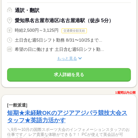
通訳・翻訳
愛知県名古屋市港区/名古屋港駅（徒歩 5分）
時給2,500円～3,125円
交通費全額支給
土日含む週5日シフト勤務 8/31〜10/25まで...
希望の日に働けます 土日含む週5日シフト勤...
もっと見る
求人詳細を見る
1週間以内公開
[一般派遣]
短期★未経験OKのアジアアジパラ競技大会ス
タッフ★英語力活かす
＼9月〜10月の国際スポーツ大会のインフォメーションスタッフのお
仕事です／ レア貴重な体験ができる？！ PCが使えて英会話が可