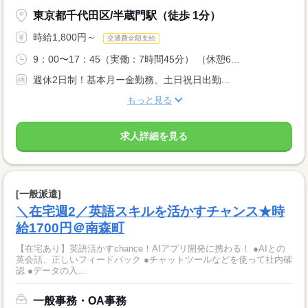
東京都千代田区/半蔵門駅（徒歩 1分）
時給1,800円～
交通費全額支給
9：00〜17：45（実働：7時間45分） （休憩6...
週休2日制！基本月ー金勤務。土日祝日出勤...
もっと見る
求人詳細を見る
[一般派遣]
＼在宅週2／英語スキルを活かすチャンス★時
給1700円＠南森町
【在宅あり】英語活かすchance！AIアプリ開発に携わる！ ●AIとの
英会話、正しいフィードバック ●チャットツールなどを使って社内確
認 ●データの入...
一般事務・OA事務