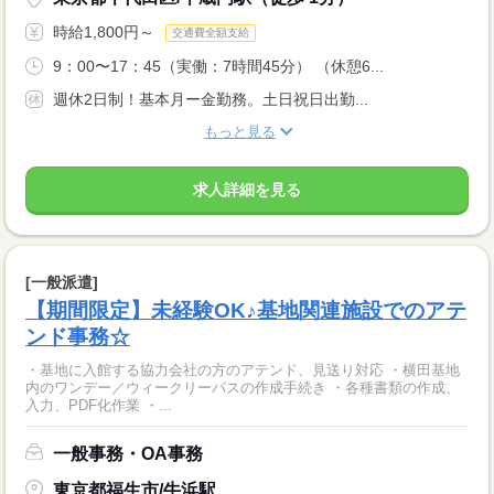
時給1,800円～
交通費全額支給
9：00〜17：45（実働：7時間45分） （休憩6...
週休2日制！基本月ー金勤務。土日祝日出勤...
もっと見る
求人詳細を見る
[一般派遣]
【期間限定】未経験OK♪基地関連施設でのアテ
ンド事務☆
・基地に入館する協力会社の方のアテンド、見送り対応 ・横田基地
内のワンデー／ウィークリーパスの作成手続き ・各種書類の作成、
入力、PDF化作業 ・...
一般事務・OA事務
東京都福生市/牛浜駅