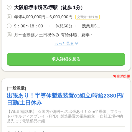
大阪府堺市堺区/堺駅（徒歩 1分）
年俸4,000,000円～6,000,000円
交通費一部支給
9：00〜18：00 ・ 休憩60分 ・ 残業月5...
月〜金勤務／土日祝休み 有給休暇、夏季・...
もっと見る
求人詳細を見る
3日以内公開
[一般派遣]
出張あり！半導体製造装置の組立/時給2380円/
日勤/土日休み
【WEB面談OK】 ☆国内や海外への出張あり！☆ ■半導体、フラッ
トパネルディスプレイ（FPD）製造装置の電装組立 ・自社工場や納
品先にて電装部品の組...