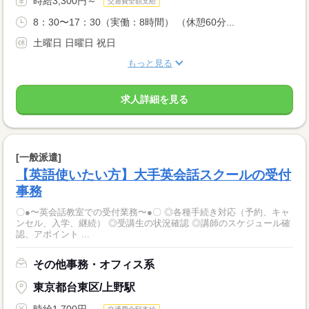
時給3,300円～
交通費全額支給
8：30〜17：30（実働：8時間） （休憩60分...
土曜日 日曜日 祝日
もっと見る
求人詳細を見る
[一般派遣]
【英語使いたい方】大手英会話スクールの受付
事務
〇●〜英会話教室での受付業務〜●〇 ◎各種手続き対応（予約、キャ
ンセル、入学、継続） ◎受講生の状況確認 ◎講師のスケジュール確
認、アポイント ...
その他事務・オフィス系
東京都台東区/上野駅
時給1,700円～