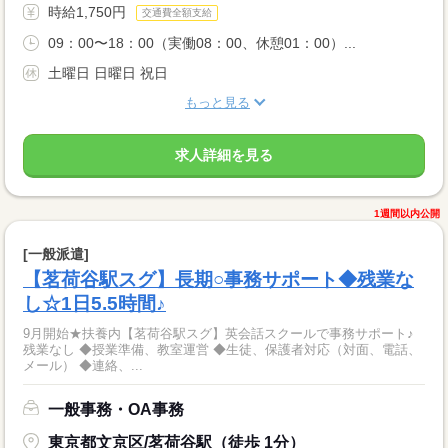
時給1,750円
交通費全額支給
09：00〜18：00（実働08：00、休憩01：00）...
土曜日 日曜日 祝日
もっと見る
求人詳細を見る
1週間以内公開
[一般派遣]
【茗荷谷駅スグ】長期○事務サポート◆残業な
し☆1日5.5時間♪
9月開始★扶養内【茗荷谷駅スグ】英会話スクールで事務サポート♪
残業なし ◆授業準備、教室運営 ◆生徒、保護者対応（対面、電話、
メール） ◆連絡、...
一般事務・OA事務
東京都文京区/茗荷谷駅（徒歩 1分）