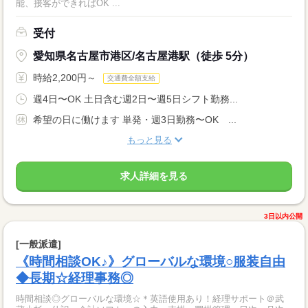
能、接客ができればOK ...
受付
愛知県名古屋市港区/名古屋港駅（徒歩 5分）
時給2,200円～
交通費全額支給
週4日〜OK 土日含む週2日〜週5日シフト勤務...
希望の日に働けます 単発・週3日勤務〜OK ...
もっと見る
求人詳細を見る
3日以内公開
[一般派遣]
《時間相談OK♪》グローバルな環境○服装自由
◆長期☆経理事務◎
時間相談◎グローバルな環境☆＊英語使用あり！経理サポート＠武