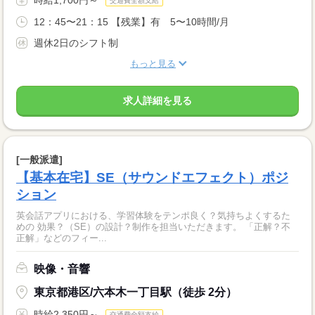
交通費全額支給
12：45〜21：15 【残業】有 5〜10時間/月
週休2日のシフト制
もっと見る
求人詳細を見る
[一般派遣]
【基本在宅】SE（サウンドエフェクト）ポジ
ション
英会話アプリにおける、学習体験をテンポ良く？気持ちよくするた
めの 効果？（SE）の設計？制作を担当いただきます。 「正解？不
正解」などのフィー...
映像・音響
東京都港区/六本木一丁目駅（徒歩 2分）
時給2,350円～
交通費全額支給