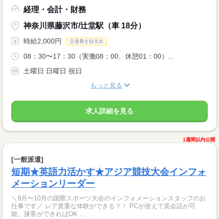
経理・会計・財務
神奈川県藤沢市/辻堂駅（車 18分）
時給2,000円
交通費全額支給
08：30〜17：30（実働08：00、休憩01：00）...
土曜日 日曜日 祝日
もっと見る
求人詳細を見る
1週間以内公開
[一般派遣]
短期★英語力活かす★アジア競技大会インフォ
メーションリーダー
＼9月〜10月の国際スポーツ大会のインフォメーションスタッフのお
仕事です／ レア貴重な体験ができる？！ PCが使えて英会話が可
能、接客ができればOK ...