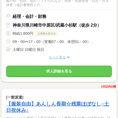
蔵小杉・仕訳、会計ソフトへの入力・売掛・買掛管理・日次・月次
決算（会計事務所との...
経理・会計・財務
神奈川県川崎市中原区/武蔵小杉駅（徒歩 2分）
時給1,800円
交通費全額支給
09：00〜17：00（実働07：00、休憩01：00）...
土曜日 日曜日 祝日
もっと見る
求人詳細を見る
3日以内公開
[一般派遣]
【服装自由】あんしん長期☆残業ほぼなし○土
日祝休み♪