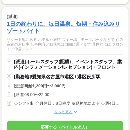
[派遣]
1日の終わりに、毎日温泉。短期・住み込みリ
ゾートバイト
リゾート地にある ホテルや旅館 スキー場、テーマパークなどで 住み
込みのお仕事 仕事内容／勤務先は自由に選べます 具体的には フロン
ト／仲居／レス...
[派遣]ホールスタッフ(配膳)、イベントスタッフ、案
内(インフォメーション/レセプション)・フロント
[勤務地]/愛知県名古屋市港区 / 港区役所駅
[派遣]
時給1,200円〜2,000円
[派遣]08:00〜22:00
◇シフト制 ◇月休日：8日程度 ※勤務地による ◇週4日〜OK ◇有給休暇あり
もっと見る
応募する（バイトル求人）