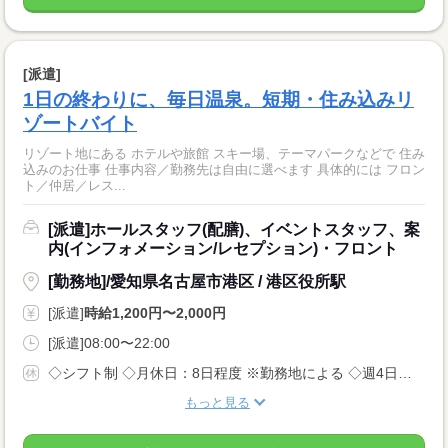
[派遣]
1日の終わりに、毎日温泉。短期・住み込みリ
ゾートバイト
リゾート地にある ホテルや旅館 スキー場、テーマパークなどで 住み
込みのお仕事 仕事内容／勤務先は自由に選べます 具体的には フロン
ト／仲居／レス...
[派遣]ホールスタッフ(配膳)、イベントスタッフ、案
内(インフォメーション/レセプション)・フロント
[勤務地]/愛知県名古屋市港区 / 港区役所駅
[派遣]
時給1,200円〜2,000円
[派遣]08:00〜22:00
◇シフト制 ◇月休日：8日程度 ※勤務地による ◇週4日〜OK ◇有給休暇あり
もっと見る