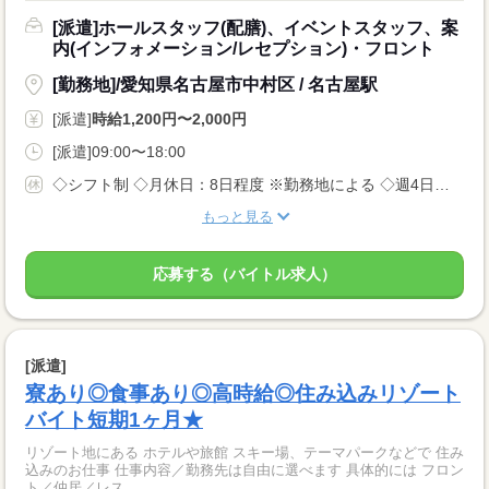
[派遣]ホールスタッフ(配膳)、イベントスタッフ、案
内(インフォメーション/レセプション)・フロント
[勤務地]/愛知県名古屋市中村区 / 名古屋駅
[派遣]
時給1,200円〜2,000円
[派遣]09:00〜18:00
◇シフト制 ◇月休日：8日程度 ※勤務地による ◇週4日〜OK ◇有給休暇あり
もっと見る
応募する（バイトル求人）
[派遣]
寮あり◎食事あり◎高時給◎住み込みリゾート
バイト短期1ヶ月★
リゾート地にある ホテルや旅館 スキー場、テーマパークなどで 住み
込みのお仕事 仕事内容／勤務先は自由に選べます 具体的には フロン
ト／仲居／レス...