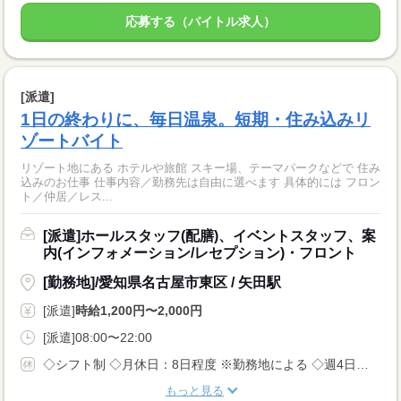
応募する（バイトル求人）
[派遣]
1日の終わりに、毎日温泉。短期・住み込みリ
ゾートバイト
リゾート地にある ホテルや旅館 スキー場、テーマパークなどで 住み
込みのお仕事 仕事内容／勤務先は自由に選べます 具体的には フロン
ト／仲居／レス...
[派遣]ホールスタッフ(配膳)、イベントスタッフ、案
内(インフォメーション/レセプション)・フロント
[勤務地]/愛知県名古屋市東区 / 矢田駅
[派遣]
時給1,200円〜2,000円
[派遣]08:00〜22:00
◇シフト制 ◇月休日：8日程度 ※勤務地による ◇週4日〜OK ◇有給休暇あり
もっと見る