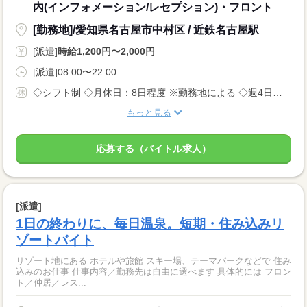
内(インフォメーション/レセプション)・フロント
[勤務地]/愛知県名古屋市中村区 / 近鉄名古屋駅
[派遣]
時給1,200円〜2,000円
[派遣]08:00〜22:00
◇シフト制 ◇月休日：8日程度 ※勤務地による ◇週4日〜OK ◇有給休暇あり
もっと見る
応募する（バイトル求人）
[派遣]
1日の終わりに、毎日温泉。短期・住み込みリ
ゾートバイト
リゾート地にある ホテルや旅館 スキー場、テーマパークなどで 住み
込みのお仕事 仕事内容／勤務先は自由に選べます 具体的には フロン
ト／仲居／レス...