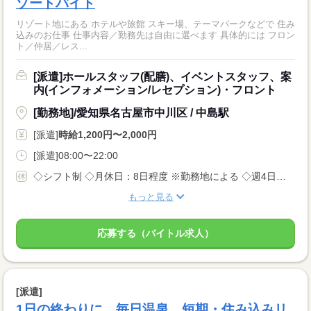
ゾートバイト
リゾート地にある ホテルや旅館 スキー場、テーマパークなどで 住み
込みのお仕事 仕事内容／勤務先は自由に選べます 具体的には フロン
ト／仲居／レス...
[派遣]ホールスタッフ(配膳)、イベントスタッフ、案
内(インフォメーション/レセプション)・フロント
[勤務地]/愛知県名古屋市中川区 / 中島駅
[派遣]
時給1,200円〜2,000円
[派遣]08:00〜22:00
◇シフト制 ◇月休日：8日程度 ※勤務地による ◇週4日〜OK ◇有給休暇あり
もっと見る
応募する（バイトル求人）
[派遣]
1日の終わりに、毎日温泉。短期・住み込みリ