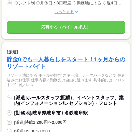
◇シフト制 ◇月休日：8日程度 ※勤務地による ◇週4日〜OK ◇有給休暇あり
もっと見る
応募する（バイトル求人）
[派遣]
貯金0でも一人暮らしをスタート！1ヶ月からの
リゾートバイト
リゾート地にある ホテルや旅館 スキー場、テーマパークなどで 住み
込みのお仕事 仕事内容／勤務先は自由に選べます 具体的には フロン
ト／仲居／レス...
[派遣]ホールスタッフ(配膳)、イベントスタッフ、案
内(インフォメーション/レセプション)・フロント
[勤務地]/岐阜県岐阜市 / 名鉄岐阜駅
[派遣]
時給1,200円〜2,000円
[派遣]09:00〜18:00