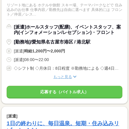
リゾート地にある ホテルや旅館 スキー場、テーマパークなどで 住み
込みのお仕事 仕事内容／勤務先は自由に選べます 具体的には フロン
ト／仲居／レス...
[派遣]ホールスタッフ(配膳)、イベントスタッフ、案
内(インフォメーション/レセプション)・フロント
[勤務地]/愛知県名古屋市港区 / 港北駅
[派遣]
時給1,200円〜2,000円
[派遣]08:00〜22:00
◇シフト制 ◇月休日：8日程度 ※勤務地による ◇週4日〜OK ◇有給休暇あり
もっと見る
応募する（バイトル求人）
[派遣]
1日の終わりに、毎日温泉。短期・住み込みリ