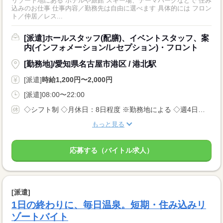
リゾート地にある ホテルや旅館 スキー場、テーマパークなどで 住み
込みのお仕事 仕事内容／勤務先は自由に選べます 具体的には フロン
ト／仲居／レス...
[派遣]ホールスタッフ(配膳)、イベントスタッフ、案
内(インフォメーション/レセプション)・フロント
[勤務地]/愛知県名古屋市港区 / 港北駅
[派遣]
時給1,200円〜2,000円
[派遣]08:00〜22:00
◇シフト制 ◇月休日：8日程度 ※勤務地による ◇週4日〜OK ◇有給休暇あり
もっと見る
応募する（バイトル求人）
[派遣]
1日の終わりに、毎日温泉。短期・住み込みリ
ゾートバイト