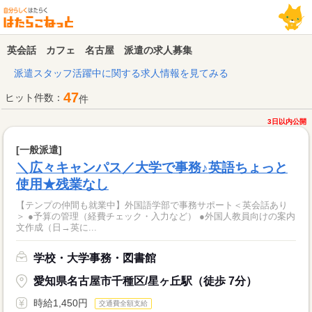
英会話 カフェ 名古屋 派遣の求人募集
派遣スタッフ活躍中に関する求人情報を見てみる
47
ヒット件数：
件
3日以内公開
[一般派遣]
＼広々キャンパス／大学で事務♪英語ちょっと
使用★残業なし
【テンプの仲間も就業中】外国語学部で事務サポート＜英会話あり
＞ ●予算の管理（経費チェック・入力など） ●外国人教員向けの案内
文作成（日→英に...
学校・大学事務・図書館
愛知県名古屋市千種区/星ヶ丘駅（徒歩 7分）
時給1,450円
交通費全額支給