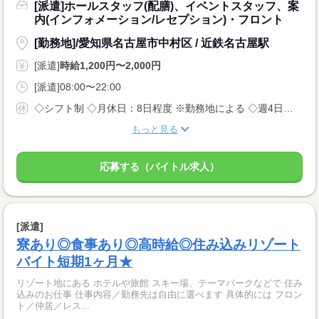
[派遣]ホールスタッフ(配膳)、イベントスタッフ、案
内(インフォメーション/レセプション)・フロント
[勤務地]/愛知県名古屋市中村区 / 近鉄名古屋駅
[派遣]
時給1,200円〜2,000円
[派遣]08:00〜22:00
◇シフト制 ◇月休日：8日程度 ※勤務地による ◇週4日〜OK ◇有給休暇あり
もっと見る
応募する（バイトル求人）
[派遣]
寮あり◎食事あり◎高時給◎住み込みリゾート
バイト短期1ヶ月★
リゾート地にある ホテルや旅館 スキー場、テーマパークなどで 住み
込みのお仕事 仕事内容／勤務先は自由に選べます 具体的には フロン
ト／仲居／レス...