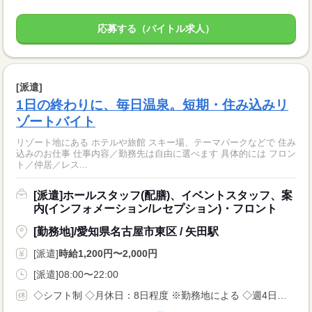
応募する（バイトル求人）
[派遣]
1日の終わりに、毎日温泉。短期・住み込みリ
ゾートバイト
リゾート地にある ホテルや旅館 スキー場、テーマパークなどで 住み
込みのお仕事 仕事内容／勤務先は自由に選べます 具体的には フロン
ト／仲居／レス...
[派遣]ホールスタッフ(配膳)、イベントスタッフ、案
内(インフォメーション/レセプション)・フロント
[勤務地]/愛知県名古屋市東区 / 矢田駅
[派遣]
時給1,200円〜2,000円
[派遣]08:00〜22:00
◇シフト制 ◇月休日：8日程度 ※勤務地による ◇週4日〜OK ◇有給休暇あり