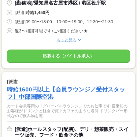
[勤務地]/愛知県名古屋市港区 / 港区役所駅
[派遣]
時給1,450円
[派遣]09:00〜18:00、10:00〜19:00、12:30〜21:30
週3〜相談可能です♪ご相談ください★
もっと見る
応募する（バイトル求人）
[派遣]
時給1600円以上【会員ラウンジ／受付スタッ
フ】中部国際空港
カード会員専用の「グローバルラウンジ」でのお仕事です 搭乗前の
お客様がドリンクと軽食で寛ぐカフェのような場所 ドリンクバー形
式なので飲み物を運...
[派遣]ホールスタッフ(配膳)、デリ・惣菜販売・スイ
ーツ販売、フード・飲食その他