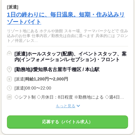
[派遣]
1日の終わりに、毎日温泉。短期・住み込みリ
ゾートバイト
リゾート地にある ホテルや旅館 スキー場、テーマパークなどで 住み
込みのお仕事 仕事内容／勤務先は自由に選べます 具体的には フロン
ト／仲居／レス...
[派遣]ホールスタッフ(配膳)、イベントスタッフ、案
内(インフォメーション/レセプション)・フロント
[勤務地]/愛知県名古屋市千種区 / 本山駅
[派遣]
時給1,200円〜2,000円
[派遣]08:00〜22:00
◇シフト制 ◇月休日：8日程度 ※勤務地による ◇週4日〜OK ◇有給休暇あり
もっと見る
応募する（バイトル求人）