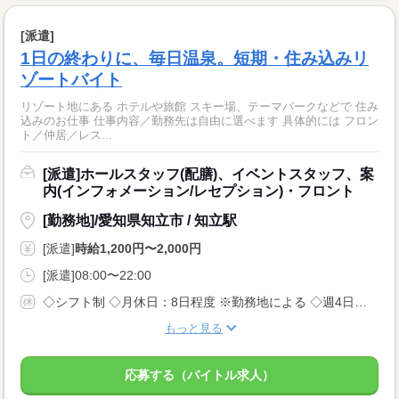
[派遣]
1日の終わりに、毎日温泉。短期・住み込みリ
ゾートバイト
リゾート地にある ホテルや旅館 スキー場、テーマパークなどで 住み
込みのお仕事 仕事内容／勤務先は自由に選べます 具体的には フロン
ト／仲居／レス...
[派遣]ホールスタッフ(配膳)、イベントスタッフ、案
内(インフォメーション/レセプション)・フロント
[勤務地]/愛知県知立市 / 知立駅
[派遣]
時給1,200円〜2,000円
[派遣]08:00〜22:00
◇シフト制 ◇月休日：8日程度 ※勤務地による ◇週4日〜OK ◇有給休暇あり
もっと見る
応募する（バイトル求人）