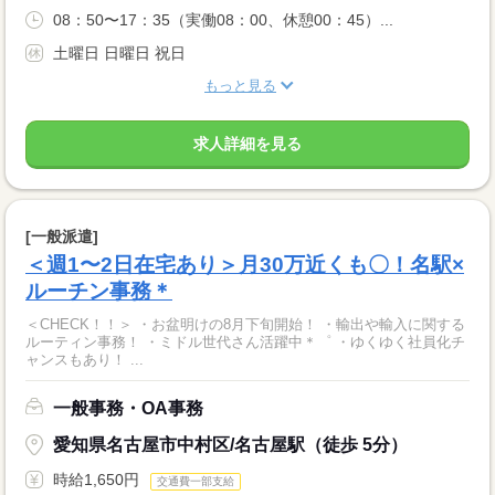
08：50〜17：35（実働08：00、休憩00：45）...
土曜日 日曜日 祝日
もっと見る
求人詳細を見る
[一般派遣]
＜週1〜2日在宅あり＞月30万近くも〇！名駅×
ルーチン事務＊
＜CHECK！！＞ ・お盆明けの8月下旬開始！ ・輸出や輸入に関する
ルーティン事務！ ・ミドル世代さん活躍中＊゜ ・ゆくゆく社員化チ
ャンスもあり！ ...
一般事務・OA事務
愛知県名古屋市中村区/名古屋駅（徒歩 5分）
時給1,650円
交通費一部支給