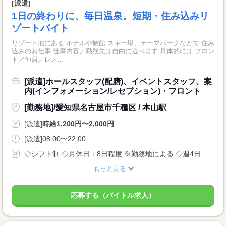
[派遣]
1日の終わりに、毎日温泉。短期・住み込みリ
ゾートバイト
リゾート地にある ホテルや旅館 スキー場、テーマパークなどで 住み
込みのお仕事 仕事内容／勤務先は自由に選べます 具体的には フロン
ト／仲居／レス...
[派遣]ホールスタッフ(配膳)、イベントスタッフ、案
内(インフォメーション/レセプション)・フロント
[勤務地]/愛知県名古屋市千種区 / 本山駅
[派遣]
時給1,200円〜2,000円
[派遣]08:00〜22:00
◇シフト制 ◇月休日：8日程度 ※勤務地による ◇週4日〜OK ◇有給休暇あり
もっと見る
応募する（バイトル求人）