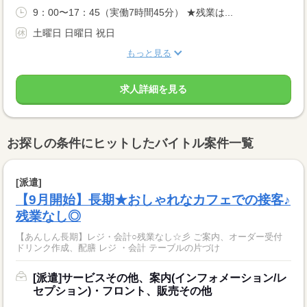
9：00〜17：45（実働7時間45分） ★残業は...
土曜日 日曜日 祝日
もっと見る
求人詳細を見る
お探しの条件にヒットしたバイトル案件一覧
[派遣]
【9月開始】長期★おしゃれなカフェでの接客♪
残業なし◎
【あんしん長期】レジ・会計○残業なし☆彡 ご案内、オーダー受付
ドリンク作成、配膳 レジ ・会計 テーブルの片づけ
[派遣]サービスその他、案内(インフォメーション/レ
セプション)・フロント、販売その他