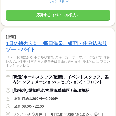
もっと見る
応募する（バイトル求人）
[派遣]
1日の終わりに、毎日温泉。短期・住み込みリ
ゾートバイト
リゾート地にある ホテルや旅館 スキー場、テーマパークなどで 住み
込みのお仕事 仕事内容／勤務先は自由に選べます 具体的には フロン
ト／仲居／レス...
[派遣]ホールスタッフ(配膳)、イベントスタッフ、案
内(インフォメーション/レセプション)・フロント
[勤務地]/愛知県名古屋市瑞穂区 / 新瑞橋駅
[派遣]
時給1,200円〜2,000円
[派遣]08:00〜22:00
◇シフト制 ◇月休日：8日程度 ※勤務地による ◇週4日〜OK ◇有給休暇あり