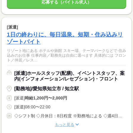
応募する（バイトル求人）
[派遣]
1日の終わりに、毎日温泉。短期・住み込みリ
ゾートバイト
リゾート地にある ホテルや旅館 スキー場、テーマパークなどで 住み
込みのお仕事 仕事内容／勤務先は自由に選べます 具体的には フロン
ト／仲居／レス...
[派遣]ホールスタッフ(配膳)、イベントスタッフ、案
内(インフォメーション/レセプション)・フロント
[勤務地]/愛知県知立市 / 知立駅
[派遣]
時給1,200円〜2,000円
[派遣]08:00〜22:00
◇シフト制 ◇月休日：8日程度 ※勤務地による ◇週4日〜OK ◇有給休暇あり
もっと見る