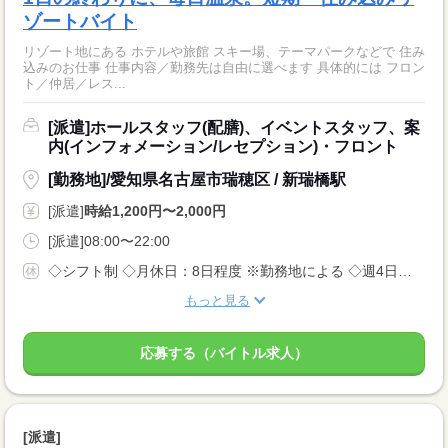
ゾートバイト
リゾート地にある ホテルや旅館 スキー場、テーマパークなどで 住み
込みのお仕事 仕事内容／勤務先は自由に選べます 具体的には フロン
ト／仲居／レス...
[派遣]ホールスタッフ(配膳)、イベントスタッフ、案
内(インフォメーション/レセプション)・フロント
[勤務地]/愛知県名古屋市瑞穂区 / 新瑞橋駅
[派遣]
時給1,200円〜2,000円
[派遣]08:00〜22:00
◇シフト制 ◇月休日：8日程度 ※勤務地による ◇週4日〜OK ◇有給休暇あり
もっと見る
応募する（バイトル求人）
[派遣]