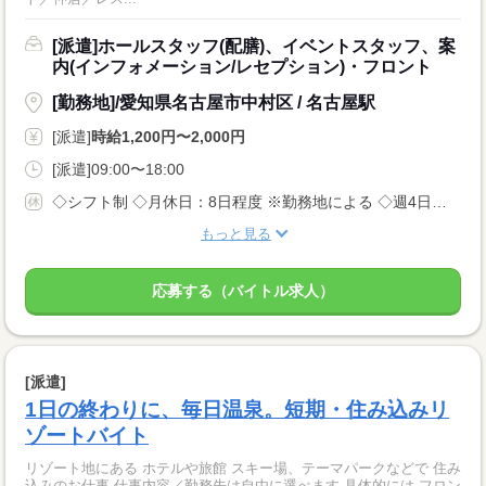
[派遣]ホールスタッフ(配膳)、イベントスタッフ、案
内(インフォメーション/レセプション)・フロント
[勤務地]/愛知県名古屋市中村区 / 名古屋駅
[派遣]
時給1,200円〜2,000円
[派遣]09:00〜18:00
◇シフト制 ◇月休日：8日程度 ※勤務地による ◇週4日〜OK ◇有給休暇あり
もっと見る
応募する（バイトル求人）
[派遣]
1日の終わりに、毎日温泉。短期・住み込みリ
ゾートバイト
リゾート地にある ホテルや旅館 スキー場、テーマパークなどで 住み
込みのお仕事 仕事内容／勤務先は自由に選べます 具体的には フロン