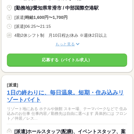
[勤務地]/愛知県常滑市 / 中部国際空港駅
[派遣]
時給1,600円〜1,700円
[派遣]06:25〜21:15
4勤2休シフト制 月10日程お休み ※週休2日以上
もっと見る
応募する（バイトル求人）
[派遣]
1日の終わりに、毎日温泉。短期・住み込みリ
ゾートバイト
リゾート地にある ホテルや旅館 スキー場、テーマパークなどで 住み
込みのお仕事 仕事内容／勤務先は自由に選べます 具体的には フロン
ト／仲居／レス...
[派遣]ホールスタッフ(配膳)、イベントスタッフ、案