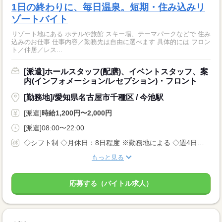
1日の終わりに、毎日温泉。短期・住み込みリ
ゾートバイト
リゾート地にある ホテルや旅館 スキー場、テーマパークなどで 住み
込みのお仕事 仕事内容／勤務先は自由に選べます 具体的には フロン
ト／仲居／レス...
[派遣]ホールスタッフ(配膳)、イベントスタッフ、案
内(インフォメーション/レセプション)・フロント
[勤務地]/愛知県名古屋市千種区 / 今池駅
[派遣]
時給1,200円〜2,000円
[派遣]08:00〜22:00
◇シフト制 ◇月休日：8日程度 ※勤務地による ◇週4日〜OK ◇有給休暇あり
もっと見る
応募する（バイトル求人）