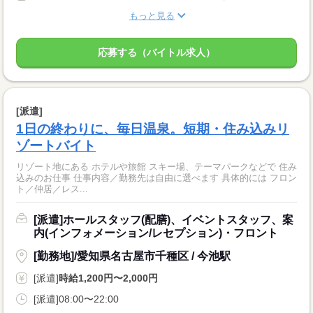
もっと見る
応募する（バイトル求人）
[派遣]
1日の終わりに、毎日温泉。短期・住み込みリ
ゾートバイト
リゾート地にある ホテルや旅館 スキー場、テーマパークなどで 住み
込みのお仕事 仕事内容／勤務先は自由に選べます 具体的には フロン
ト／仲居／レス...
[派遣]ホールスタッフ(配膳)、イベントスタッフ、案
内(インフォメーション/レセプション)・フロント
[勤務地]/愛知県名古屋市千種区 / 今池駅
[派遣]
時給1,200円〜2,000円
[派遣]08:00〜22:00