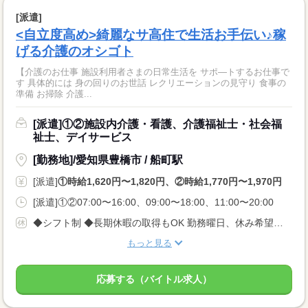
[派遣]
<自立度高め>綺麗なサ高住で生活お手伝い♪稼
げる介護のオシゴト
【介護のお仕事 施設利用者さまの日常生活を サポ—トするお仕事で
す 具体的には 身の回りのお世話 レクリエーションの見守り 食事の
準備 お掃除 介護...
[派遣]①②施設内介護・看護、介護福祉士・社会福
祉士、デイサービス
[勤務地]/愛知県豊橋市 / 船町駅
[派遣]
①時給1,620円〜1,820円、②時給1,770円〜1,970円
[派遣]①②07:00〜16:00、09:00〜18:00、11:00〜20:00
◆シフト制 ◆長期休暇の取得もOK 勤務曜日、休み希望はお気軽にご相談ください。 やむを得ない急なお休みにも理解のある職場です。
もっと見る
応募する（バイトル求人）