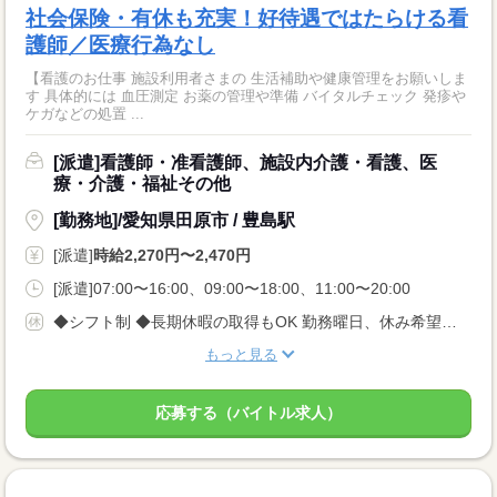
社会保険・有休も充実！好待遇ではたらける看
護師／医療行為なし
【看護のお仕事 施設利用者さまの 生活補助や健康管理をお願いしま
す 具体的には 血圧測定 お薬の管理や準備 バイタルチェック 発疹や
ケガなどの処置 ...
[派遣]看護師・准看護師、施設内介護・看護、医
療・介護・福祉その他
[勤務地]/愛知県田原市 / 豊島駅
[派遣]
時給2,270円〜2,470円
[派遣]07:00〜16:00、09:00〜18:00、11:00〜20:00
◆シフト制 ◆長期休暇の取得もOK 勤務曜日、休み希望はお気軽にご相談ください。 やむを得ない急なお休みにも理解のある職場です。
もっと見る
応募する（バイトル求人）