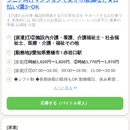
払い/週3~OK
【介護のお仕事 施設利用者さまの日常生活を サポ—トするお仕事で
す 具体的には 身の回りのお世話 レクリエーションの見守り 食事の
準備 お掃除 介護...
[派遣]①②施設内介護・看護、介護福祉士・社会福
祉士、医療・介護・福祉その他
[勤務地]/愛知県豊橋市 / 赤岩口駅
[派遣]
①時給1,620円〜1,820円、②時給1,770円〜1,970円
[派遣]①②07:00〜16:00、09:00〜18:00、11:00〜20:00
◆シフト制 ◆長期休暇の取得もOK 勤務曜日、休み希望はお気軽にご相談ください。 やむを得ない急なお休みにも理解のある職場です。
もっと見る
応募する（バイトル求人）
[派遣]