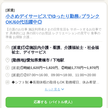
[派遣]
小さめデイサービスでゆったり勤務♪ブランク
OK/60代活躍中◎
【介護のお仕事 施設利用者さまの日常生活を サポ—トするお仕事で
す 具体的には 身の回りのお世話 レクリエーションの見守り 食事の
準備 お掃除 介護...
[派遣]①②施設内介護・看護、介護福祉士・社会福
祉士、デイサービス
[勤務地]/愛知県豊橋市 / 下地駅
[派遣]
①時給1,620円〜1,820円、②時給1,770円〜1,970円
[派遣]①②07:00〜16:00、09:00〜18:00、11:00〜20:00
◆シフト制 ◆長期休暇の取得もOK 勤務曜日、休み希望はお気軽にご相談ください。 やむを得ない急なお休みにも理解のある職場です。
もっと見る
応募する（バイトル求人）