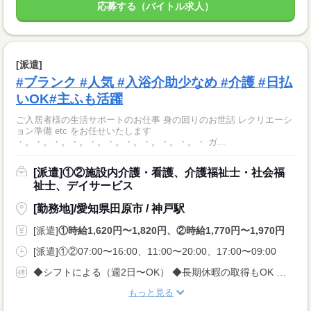
応募する（バイトル求人）
[派遣]
#ブランク #人気 #入浴介助少なめ #介護 #日払
いOK#主ふも活躍
ご入居者様の生活サポートのお仕事 身の回りのお世話 レクリエーシ
ョン準備 etc をお任せいたします
・。・。・。・。・。・。・。・。・。・。・ ガ...
[派遣]①②施設内介護・看護、介護福祉士・社会福
祉士、デイサービス
[勤務地]/愛知県田原市 / 神戸駅
[派遣]
①時給1,620円〜1,820円、②時給1,770円〜1,970円
[派遣]①②07:00〜16:00、11:00〜20:00、17:00〜09:00
◆シフトによる（週2日〜OK） ◆長期休暇の取得もOK 勤務曜日、休み希望はお気軽にご相談ください やむを得ない急なお休みにも理解のある職場です
もっと見る