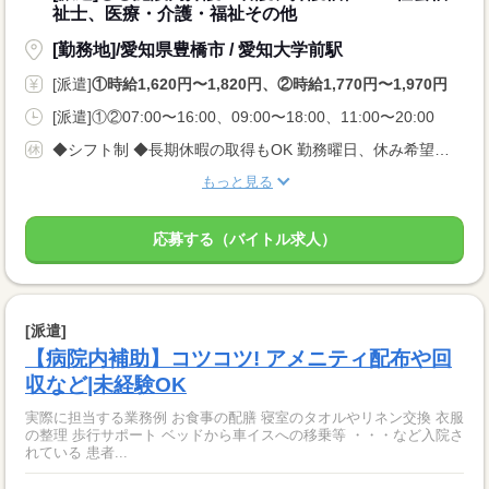
祉士、医療・介護・福祉その他
[勤務地]/愛知県豊橋市 / 愛知大学前駅
[派遣]
①時給1,620円〜1,820円、②時給1,770円〜1,970円
[派遣]①②07:00〜16:00、09:00〜18:00、11:00〜20:00
◆シフト制 ◆長期休暇の取得もOK 勤務曜日、休み希望はお気軽にご相談ください。 やむを得ない急なお休みにも理解のある職場です。
もっと見る
応募する（バイトル求人）
[派遣]
【病院内補助】コツコツ! アメニティ配布や回
収など|未経験OK
実際に担当する業務例 お食事の配膳 寝室のタオルやリネン交換 衣服
の整理 歩行サポート ベッドから車イスへの移乗等 ・・・など入院さ
れている 患者...