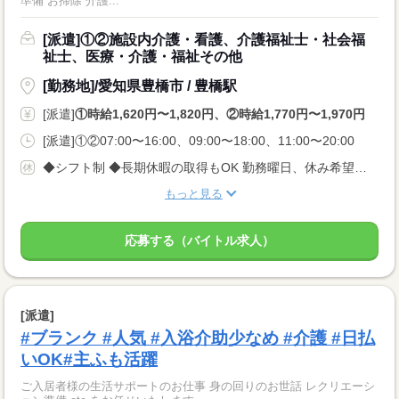
準備 お掃除 介護...
[派遣]①②施設内介護・看護、介護福祉士・社会福
祉士、医療・介護・福祉その他
[勤務地]/愛知県豊橋市 / 豊橋駅
[派遣]
①時給1,620円〜1,820円、②時給1,770円〜1,970円
[派遣]①②07:00〜16:00、09:00〜18:00、11:00〜20:00
◆シフト制 ◆長期休暇の取得もOK 勤務曜日、休み希望はお気軽にご相談ください。 やむを得ない急なお休みにも理解のある職場です。
もっと見る
応募する（バイトル求人）
[派遣]
#ブランク #人気 #入浴介助少なめ #介護 #日払
いOK#主ふも活躍
ご入居者様の生活サポートのお仕事 身の回りのお世話 レクリエーシ