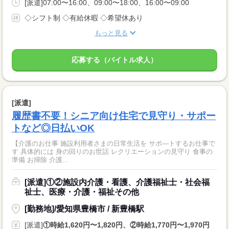
[派遣]07:00〜16:00、09:00〜18:00、16:00〜09:00
◇シフト制 ◇有給休暇 ◇希望休あり
もっと見る
応募する（バイトル求人）
[派遣]
履歴書不要！シニア向け住宅で見守り・サポー
トなど◎日払いOK
【介護のお仕事 施設利用者さまの日常生活を サポ—トするお仕事で
す 具体的には 身の回りのお世話 レクリエーションの見守り 食事の
準備 お掃除 介護...
[派遣]①②施設内介護・看護、介護福祉士・社会福
祉士、医療・介護・福祉その他
[勤務地]/愛知県豊橋市 / 新豊橋駅
[派遣]
①時給1,620円〜1,820円、②時給1,770円〜1,970円