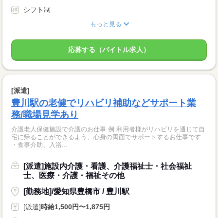
シフト制
もっと見る
応募する（バイトル求人）
[派遣]
豊川駅の老健でリハビリ補助などサポート業
務/職場見学あり
介護老人保健施設で介護のお仕事 例 利用者様がリハビリを通じて自
宅に帰ることができるよう、心身の両面でサポートするお仕事です
・食事介助、入浴...
[派遣]施設内介護・看護、介護福祉士・社会福祉
士、医療・介護・福祉その他
[勤務地]/愛知県豊橋市 / 豊川駅
[派遣]
時給1,500円〜1,875円