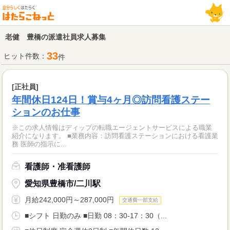
老健 豊橋の派遣社員求人募集
33
ヒット件数：
件
[正社員]
年間休日124日！賞与4ヶ月◎訪問看護ステー
ションのお仕事
※この求人情報はディップの転職エージェントサービスによる職業
紹介になります。 ■業務内容：訪問看護ステーションにおける看護業
務 医師の指示に...
看護師・准看護師
愛知県豊橋市/二川駅
月給242,000円～287,000円
交通費一部支給
■シフト 日勤のみ ■日勤 08：30-17：30（...