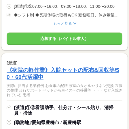
[派遣]①②07:00〜16:00、09:00〜18:00、11:00〜20:00
◆シフト制 ◆長期休暇の取得もOK 勤務曜日、休み希望はお気軽にご相談ください。 やむを得ない急なお休みにも理解のある職場です。
もっと見る
応募する（バイトル求人）
[派遣]
《病院の軽作業》入院セットの配布&回収等/5
0・60代活躍中
実際に担当する業務例 お食事の配膳 寝室のタオルやリネン交換 衣服
の整理 歩行サポート ベッドから車イスへの移乗等 ・・・など入院さ
れている 患者...
[派遣]①②看護助手、仕分け・シール貼り、清掃
員・掃除
[勤務地]/愛知県豊橋市 / 新豊橋駅