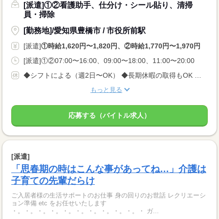
[派遣]①②看護助手、仕分け・シール貼り、清掃
員・掃除
[勤務地]/愛知県豊橋市 / 市役所前駅
[派遣]
①時給1,620円〜1,820円、②時給1,770円〜1,970円
[派遣]①②07:00〜16:00、09:00〜18:00、11:00〜20:00
◆シフトによる（週2日〜OK） ◆長期休暇の取得もOK 勤務曜日、休み希望はお気軽にご相談ください やむを得ない急なお休みにも理解のある職場です
もっと見る
応募する（バイトル求人）
[派遣]
「思春期の時はこんな事があってね…」介護は
子育ての先輩だらけ
ご入居者様の生活サポートのお仕事 身の回りのお世話 レクリエーシ
ョン準備 etc をお任せいたします
・。・。・。・。・。・。・。・。・。・。・ ガ...