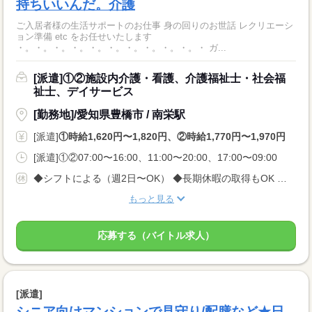
持ちいいんだ。介護
ご入居者様の生活サポートのお仕事 身の回りのお世話 レクリエーシ
ョン準備 etc をお任せいたします
・。・。・。・。・。・。・。・。・。・。・ ガ...
[派遣]①②施設内介護・看護、介護福祉士・社会福
祉士、デイサービス
[勤務地]/愛知県豊橋市 / 南栄駅
[派遣]
①時給1,620円〜1,820円、②時給1,770円〜1,970円
[派遣]①②07:00〜16:00、11:00〜20:00、17:00〜09:00
◆シフトによる（週2日〜OK） ◆長期休暇の取得もOK 勤務曜日、休み希望はお気軽にご相談ください やむを得ない急なお休みにも理解のある職場です
もっと見る
応募する（バイトル求人）
[派遣]
シニア向けマンションで見守り/配膳など★日