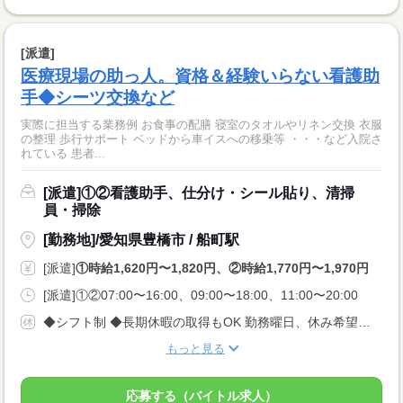
[派遣]
医療現場の助っ人。資格＆経験いらない看護助
手◆シーツ交換など
実際に担当する業務例 お食事の配膳 寝室のタオルやリネン交換 衣服
の整理 歩行サポート ベッドから車イスへの移乗等 ・・・など入院さ
れている 患者...
[派遣]①②看護助手、仕分け・シール貼り、清掃
員・掃除
[勤務地]/愛知県豊橋市 / 船町駅
[派遣]
①時給1,620円〜1,820円、②時給1,770円〜1,970円
[派遣]①②07:00〜16:00、09:00〜18:00、11:00〜20:00
◆シフト制 ◆長期休暇の取得もOK 勤務曜日、休み希望はお気軽にご相談ください。 やむを得ない急なお休みにも理解のある職場です。
もっと見る
応募する（バイトル求人）