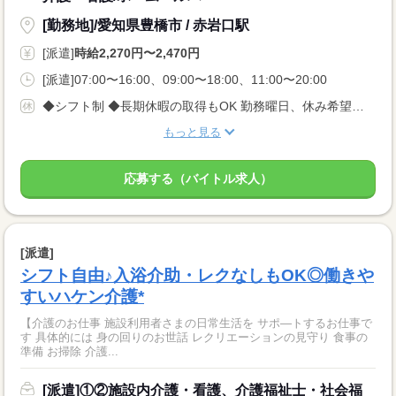
[勤務地]/愛知県豊橋市 / 赤岩口駅
[派遣]
時給2,270円〜2,470円
[派遣]07:00〜16:00、09:00〜18:00、11:00〜20:00
◆シフト制 ◆長期休暇の取得もOK 勤務曜日、休み希望はお気軽にご相談ください。 やむを得ない急なお休みにも理解のある職場です。
もっと見る
応募する（バイトル求人）
[派遣]
シフト自由♪入浴介助・レクなしもOK◎働きや
すいハケン介護*
【介護のお仕事 施設利用者さまの日常生活を サポ—トするお仕事で
す 具体的には 身の回りのお世話 レクリエーションの見守り 食事の
準備 お掃除 介護...
[派遣]①②施設内介護・看護、介護福祉士・社会福