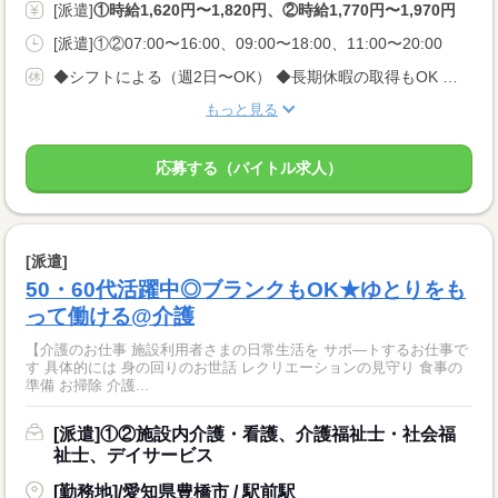
[派遣]
①時給1,620円〜1,820円、②時給1,770円〜1,970円
[派遣]①②07:00〜16:00、09:00〜18:00、11:00〜20:00
◆シフトによる（週2日〜OK） ◆長期休暇の取得もOK 勤務曜日、休み希望はお気軽にご相談ください やむを得ない急なお休みにも理解のある職場です
もっと見る
応募する（バイトル求人）
[派遣]
50・60代活躍中◎ブランクもOK★ゆとりをも
って働ける@介護
【介護のお仕事 施設利用者さまの日常生活を サポ—トするお仕事で
す 具体的には 身の回りのお世話 レクリエーションの見守り 食事の
準備 お掃除 介護...
[派遣]①②施設内介護・看護、介護福祉士・社会福
祉士、デイサービス
[勤務地]/愛知県豊橋市 / 駅前駅