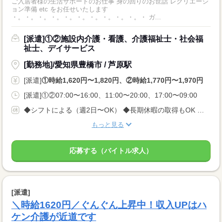
ご入居者様の生活サポートのお仕事 身の回りのお世話 レクリエーシ
ョン準備 etc をお任せいたします
・。・。・。・。・。・。・。・。・。・。・ ガ...
[派遣]①②施設内介護・看護、介護福祉士・社会福
祉士、デイサービス
[勤務地]/愛知県豊橋市 / 芦原駅
[派遣]
①時給1,620円〜1,820円、②時給1,770円〜1,970円
[派遣]①②07:00〜16:00、11:00〜20:00、17:00〜09:00
◆シフトによる（週2日〜OK） ◆長期休暇の取得もOK 勤務曜日、休み希望はお気軽にご相談ください やむを得ない急なお休みにも理解のある職場です
もっと見る
応募する（バイトル求人）
[派遣]
＼時給1620円／ぐんぐん上昇中！収入UPはハ
ケン介護が近道です