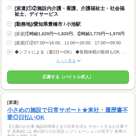
[派遣]①②施設内介護・看護、介護福祉士・社会福
祉士、デイサービス
[勤務地]/愛知県豊橋市 / 小池駅
[派遣]
①時給1,620円〜1,820円、②時給1,770円〜1,970円
[派遣]①②07:00〜16:00、11:00〜20:00、17:00〜09:00
◆シフトによる（週2日〜OK） ◆長期休暇の取得もOK 勤務曜日、休み希望はお気軽にご相談ください やむを得ない急なお休みにも理解のある職場です
もっと見る
応募する（バイトル求人）
[派遣]
小さめの施設で日常サポート★来社・履歴書不
要◎日払いOK
【介護のお仕事 施設利用者さまの日常生活を サポ—トするお仕事で
す 具体的には 身の回りのお世話 レクリエーションの見守り 食事の