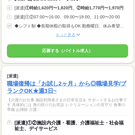
[派遣]
①時給1,620円〜1,820円、②時給1,770円〜1,970円
[派遣]①②07:00〜16:00、09:00〜18:00、11:00〜20:00
◆シフト制 ◆長期休暇の取得もOK 勤務曜日、休み希望はお気軽にご相談ください。 やむを得ない急なお休みにも理解のある職場です。
もっと見る
応募する（バイトル求人）
[派遣]
職場復帰は「お試し2ヶ月」から◎職場見学/ブ
ランクOK★週3日~
【介護のお仕事 施設利用者さまの日常生活を サポ—トするお仕事で
す 具体的には 身の回りのお世話 レクリエーションの見守り 食事の
準備 お掃除 介護...
[派遣]①②施設内介護・看護、介護福祉士・社会福
祉士、デイサービス