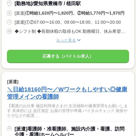
[勤務地]/愛知県豊橋市 / 植田駅
[派遣]
①時給1,620円〜1,820円、②時給1,770円〜1,970円
[派遣]①②07:00〜16:00、09:00〜18:00、11:00〜20:00
◆シフト制 ◆長期休暇の取得もOK 勤務曜日、休み希望はお気軽にご相談ください。 やむを得ない急なお休みにも理解のある職場です。
もっと見る
応募する（バイトル求人）
[派遣]
＼日給18160円〜／Wワークもしやすい◎健康
管理メインの看護師
【看護のお仕事 施設利用者さまの 生活補助や健康管理をお願いしま
す 具体的には 血圧測定 お薬の管理や準備 バイタルチェック 発疹や
ケガなどの処置 ...
[派遣]看護師・准看護師、施設内介護・看護、訪問
介護・看護/ホームヘルパー