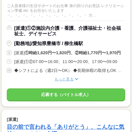
ご入居者様の生活サポートのお仕事 身の回りのお世話 レクリエーシ
ョン準備 etc をお任せいたします
・。・。・。・。・。・。・。・。・。・。・ ガ...
[派遣]①②施設内介護・看護、介護福祉士・社会福
祉士、デイサービス
[勤務地]/愛知県豊橋市 / 柳生橋駅
[派遣]
①時給1,620円〜1,820円、②時給1,770円〜1,970円
[派遣]①②07:00〜16:00、11:00〜20:00、17:00〜09:00
◆シフトによる（週2日〜OK） ◆長期休暇の取得もOK 勤務曜日、休み希望はお気軽にご相談ください やむを得ない急なお休みにも理解のある職場です
もっと見る
応募する（バイトル求人）
[派遣]
目の前で言われる「ありがとう」、こんなに気