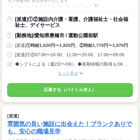
ョン準備 etc をお任せいたします
・。・。・。・。・。・。・。・。・。・。・ ガ...
[派遣]①②施設内介護・看護、介護福祉士・社会福
祉士、デイサービス
[勤務地]/愛知県豊橋市 / 運動公園前駅
[派遣]
①時給1,620円〜1,820円、②時給1,770円〜1,970円
[派遣]①②07:00〜16:00、11:00〜20:00、17:00〜09:00
◆シフトによる（週2日〜OK） ◆長期休暇の取得もOK 勤務曜日、休み希望はお気軽にご相談ください やむを得ない急なお休みにも理解のある職場です
もっと見る
応募する（バイトル求人）
[派遣]
雰囲気の良い施設に出会えた！ブランクありで
も、安心の職場見学