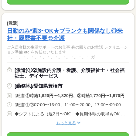
[派遣]
日勤のみ*週3~OK★ブランクも関係なし◎来
社・履歴書不要@介護
ご入居者様の生活サポートのお仕事 身の回りのお世話 レクリエーシ
ョン準備 etc をお任せいたします
・。・。・。・。・。・。・。・。・。・。・ ガ...
[派遣]①②施設内介護・看護、介護福祉士・社会福
祉士、デイサービス
[勤務地]/愛知県豊橋市
[派遣]
①時給1,620円〜1,820円、②時給1,770円〜1,970円
[派遣]①②07:00〜16:00、11:00〜20:00、17:00〜09:00
◆シフトによる（週2日〜OK） ◆長期休暇の取得もOK 勤務曜日、休み希望はお気軽にご相談ください やむを得ない急なお休みにも理解のある職場です
もっと見る