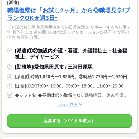
[派遣]
職場復帰は「お試し2ヶ月」から◎職場見学/ブ
ランクOK★週3日~
【介護のお仕事 施設利用者さまの日常生活を サポ—トするお仕事で
す 具体的には 身の回りのお世話 レクリエーションの見守り 食事の
準備 お掃除 介護...
[派遣]①②施設内介護・看護、介護福祉士・社会福
祉士、デイサービス
[勤務地]/愛知県田原市 / 三河田原駅
[派遣]
①時給1,620円〜1,820円、②時給1,770円〜1,970円
[派遣]①②07:00〜16:00、09:00〜18:00、11:00〜20:00
◆シフト制 ◆長期休暇の取得もOK 勤務曜日、休み希望はお気軽にご相談ください。 やむを得ない急なお休みにも理解のある職場です。
もっと見る
応募する（バイトル求人）