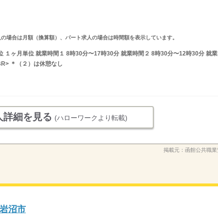
ルタイム求人の場合は月額（換算額）、パート求人の場合は時間額を表示しています。
ヶ月単位 就業時間１ 8時30分〜17時30分 就業時間２ 8時30分〜12時30分 就業
BR> ＊（２）は休憩なし
人詳細を見る
(ハローワークより転載)
掲載元：
函館公共職業
岩沼市