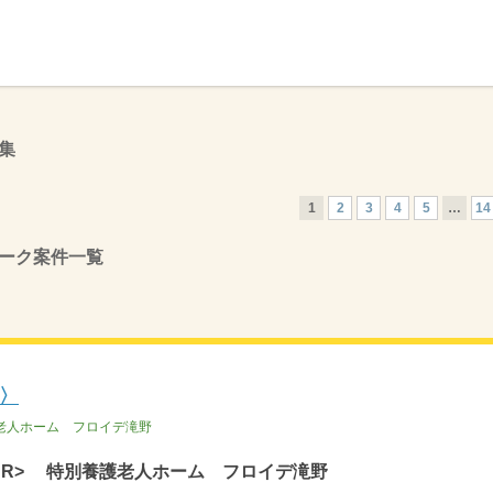
】
集
1
2
3
4
5
…
14
ーク案件一覧
〉
老人ホーム フロイデ滝野
BR> 特別養護老人ホーム フロイデ滝野