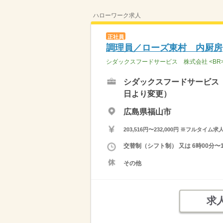
ハローワーク求人
正社員
調理員／ローズ東村 内厨房
シダックスフードサービス 株式会社 <B
シダックスフードサービス 
日より変更）
広島県福山市
203,516円〜232,000円 ※フ
交替制（シフト制） 又は 6時00分〜
その他
求