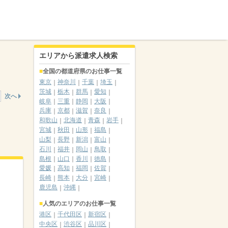
エリアから派遣求人検索
全国の都道府県のお仕事一覧
東京
神奈川
千葉
埼玉
茨城
栃木
群馬
愛知
次へ
岐阜
三重
静岡
大阪
兵庫
京都
滋賀
奈良
和歌山
北海道
青森
岩手
宮城
秋田
山形
福島
山梨
長野
新潟
富山
石川
福井
岡山
鳥取
島根
山口
香川
徳島
愛媛
高知
福岡
佐賀
長崎
熊本
大分
宮崎
鹿児島
沖縄
人気のエリアのお仕事一覧
港区
千代田区
新宿区
中央区
渋谷区
品川区