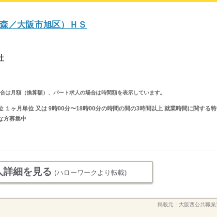
森／大阪市旭区）ＨＳ
社
求人の場合は月額（換算額）、パート求人の場合は時間額を表示しています。
 １ヶ月単位 又は 9時00分〜18時00分の時間の間の3時間以上 就業時間に関する特
な方募集中
人詳細を見る
(ハローワークより転載)
掲載元：
大阪西公共職業