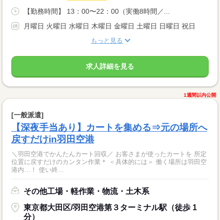
【勤務時間】 13：00〜22：00（実働8時間／...
月曜日 火曜日 水曜日 木曜日 金曜日 土曜日 日曜日 祝日
もっと見る
求人詳細を見る
1週間以内公開
[一般派遣]
【深夜手当あり】カートを集める⇒元の場所へ
戻すだけin羽田空港
＼羽田空港でかんたんカート回収／ お客さまが使ったカートを 所定
位置に戻すだけのカンタン作業＊ ＜具体的には＞ 働く場所は羽田空
港内…！ 使い終...
その他工場・軽作業・物流・土木系
東京都大田区/羽田空港第３ターミナル駅（徒歩 1
分）