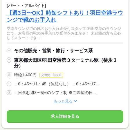
[パート・アルバイト]
【週3日〜OK】時短シフトあり！羽田空港ラウ
ンジで靴のお手入れ
空港ラウンジでの靴のお手入れ＆受付スタッフ 羽田空港のラウンジ
にて、お客様の靴のお手入れや受付をおまかせ！ 未経験の方も安心
してスタートでき...
その他販売・営業・旅行・サービス系
東京都大田区/羽田空港第３ターミナル駅（徒歩 3
分）
時給1,400円
交通費一部支給
・6：45〜11：45（休憩なし） ・6：45〜17...
土日含む週3〜5日のシフト制 ※ご希望の日...
もっと見る
求人詳細を見る