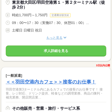
東京都大田区/羽田空港第１・第２ターミナル駅（徒
歩 2分）
時給1,700円～1,750円
交通費全額支給
09：00〜17：30（実働07：30、休憩01：00）...
土曜日 日曜日 祝日
もっと見る
求人詳細を見る
3日以内公開
[一般派遣]
＜＜羽田空港内カフェ＞＞接客のお仕事！
羽田空港第3ターミナル内にあるカフェでの接客のお仕事です！ 接
客、レジ対応、ドリンク提供、軽食などの調理業務、商品の陳列・
補充業務、開店閉店業...
その他販売・営業・旅行・サービス系