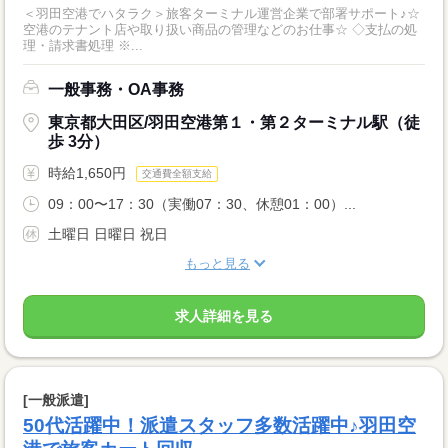
＜羽田空港でハタラク＞旅客ターミナル運営企業で部署サポート♪☆
空港のテナント店や取り扱い商品の管理などのお仕事☆ ◇支払の処
理・請求書処理 ※...
一般事務・OA事務
東京都大田区/羽田空港第１・第２ターミナル駅（徒
歩 3分）
時給1,650円
交通費全額支給
09：00〜17：30（実働07：30、休憩01：00）...
土曜日 日曜日 祝日
もっと見る
求人詳細を見る
[一般派遣]
50代活躍中！派遣スタッフ多数活躍中♪羽田空