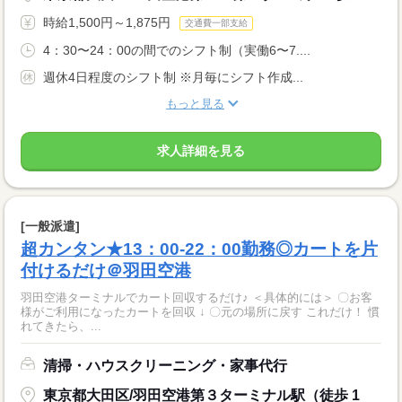
時給1,500円～1,875円
交通費一部支給
4：30〜24：00の間でのシフト制（実働6〜7....
週休4日程度のシフト制 ※月毎にシフト作成...
もっと見る
求人詳細を見る
[一般派遣]
超カンタン★13：00-22：00勤務◎カートを片
付けるだけ＠羽田空港
羽田空港ターミナルでカート回収するだけ♪ ＜具体的には＞ 〇お客
様がご利用になったカートを回収 ↓ 〇元の場所に戻す これだけ！ 慣
れてきたら、...
清掃・ハウスクリーニング・家事代行
東京都大田区/羽田空港第３ターミナル駅（徒歩 1