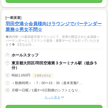
[一般派遣]
羽田空港☆会員様向けラウンジでバーテンダー
業務☆男女不問☆
◆国内唯一の最高級空港ラウンジにて、世界の限定された会員様へ
バーテンダーとしてドリンク提供・接客サービスを行っていただき
ます◆ 【主なお仕...
ホールスタッフ
東京都大田区/羽田空港第３ターミナル駅（徒歩 5
分）
時給1,650円
交通費全額支給
＜勤務時間＞ ・7：00〜15：30（基本実働7....
月曜〜日曜／1週3〜5日勤務のシフトとなり...
もっと見る