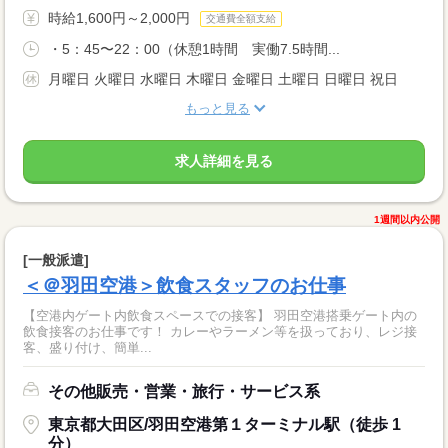
時給1,600円～2,000円
交通費全額支給
・5：45〜22：00（休憩1時間 実働7.5時間...
月曜日 火曜日 水曜日 木曜日 金曜日 土曜日 日曜日 祝日
もっと見る
求人詳細を見る
1週間以内公開
[一般派遣]
＜＠羽田空港＞飲食スタッフのお仕事
【空港内ゲート内飲食スペースでの接客】 羽田空港搭乗ゲート内の
飲食接客のお仕事です！ カレーやラーメン等を扱っており、レジ接
客、盛り付け、簡単...
その他販売・営業・旅行・サービス系
東京都大田区/羽田空港第１ターミナル駅（徒歩 1
分）