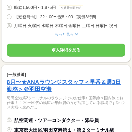
時給1,500円～1,875円
交通費全額支給
【勤務時間】 22：00〜翌8：00（実働8時間...
月曜日 火曜日 水曜日 木曜日 金曜日 土曜日 日曜日 祝日
もっと見る
求人詳細を見る
[一般派遣]
8月〜★ANAラウンジスタッフ＜早番＆週3日
勤務＞＠羽田空港
羽田空港第2ターミナルのラウンジでのお仕事♪ 国際線＆国内線でお
仕事！！ 20〜50代の幅広い年齢層の方が活躍している職場です◎ ◇
お客様へ席のご...
航空関連・ツアーコンダクター・添乗員
東京都大田区/羽田空港第１・第２ターミナル駅