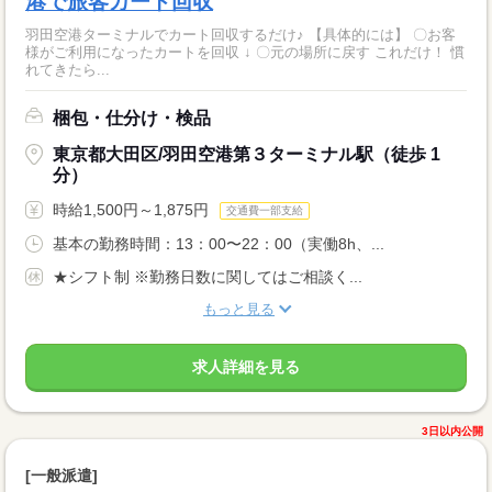
港で旅客カート回収
羽田空港ターミナルでカート回収するだけ♪ 【具体的には】 〇お客
様がご利用になったカートを回収 ↓ 〇元の場所に戻す これだけ！ 慣
れてきたら...
梱包・仕分け・検品
東京都大田区/羽田空港第３ターミナル駅（徒歩 1
分）
時給1,500円～1,875円
交通費一部支給
基本の勤務時間：13：00〜22：00（実働8h、...
★シフト制 ※勤務日数に関してはご相談く...
もっと見る
求人詳細を見る
3日以内公開
[一般派遣]