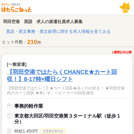
羽田空港 英語 求人の派遣社員求人募集
英語・英文事務・英文経理に関する求人情報を見てみる
210
ヒット件数：
件
1週間以内公開
[一般派遣]
【羽田空港ではたらくCHANCE★カート回
収！】8-17時×曜日シフト
【羽田空港ではたらく】★カート回収★歩くのが好き！ ★羽田空港
内のカート回収 ★車いす、ベビーカーの回収補充
事務的軽作業
東京都大田区/羽田空港第３ターミナル駅（徒歩 1
分）
時給1,450円
交通費全額支給