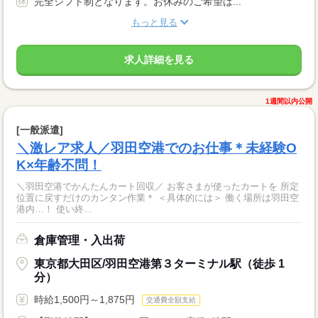
完全シフト制となります。お休みのご希望は...
もっと見る
求人詳細を見る
1週間以内公開
[一般派遣]
＼激レア求人／羽田空港でのお仕事＊未経験O
K×年齢不問！
＼羽田空港でかんたんカート回収／ お客さまが使ったカートを 所定
位置に戻すだけのカンタン作業＊ ＜具体的には＞ 働く場所は羽田空
港内…！ 使い終...
倉庫管理・入出荷
東京都大田区/羽田空港第３ターミナル駅（徒歩 1
分）
時給1,500円～1,875円
交通費全額支給