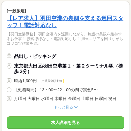
[一般派遣]
【レア求人】羽田空港の裏側を支える巡回スタ
ッフ！電話対応なし
【羽田空港勤務】 羽田空港内を巡回しながら、施設の美観を維持す
るお仕事！ 接客ほぼなし・電話対応なし！ 担当エリアを回りながら
コツコツ作業を進...
品出し・ピッキング
東京都大田区/羽田空港第１・第２ターミナル駅（徒
歩 3分）
時給1,600円
交通費全額支給
【勤務時間】 13：00〜22：00の間で実働5〜...
月曜日 火曜日 水曜日 木曜日 金曜日 土曜日 日曜日 祝日
もっと見る
求人詳細を見る