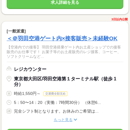
求人詳細を見る
3日以内公開
[一般派遣]
＜＠羽田空港ゲート内×接客販売＞未経験OK
【空港内での接客】 羽田空港搭乗ゲート内お土産ショップでの接客
販売のお仕事です！ お菓子等のお土産販売のレジ接客、コーヒー、
ソフトクリームなど...
レジカウンター
東京都大田区/羽田空港第１ターミナル駅（徒歩 1
分）
時給1,550円～
交通費全額支給
5：50〜14：20（実働：7時間30分） （休憩6...
完全シフト制となります。お休みのご希望は...
もっと見る