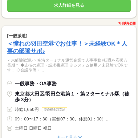
求人詳細を見る
3日以内公開
[一般派遣]
＜憧れの羽田空港でお仕事！＞未経験OK＊人
事の部署サポ♪
＜未経験歓迎♪＞空港ターミナル運営企業で人事事務♪転職を応援☆
長期＊ ◆支払の処理・請求書処理 ※システム使用／未経験でOKで
す！ ◇会議準備・...
一般事務・OA事務
東京都大田区/羽田空港第１・第２ターミナル駅（徒
歩 3分）
時給1,650円
交通費全額支給
09：00〜17：30（実働07：30、休憩01：00）...
土曜日 日曜日 祝日
もっと見る