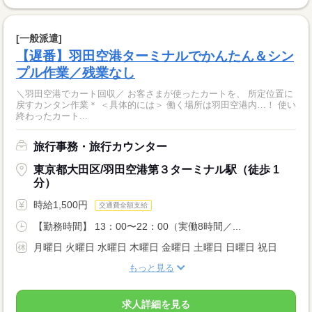
[一般派遣]
【遅番】羽田空港ターミナルでかんたん＆シン
プル作業／残業なし
＼羽田空港でカート回収／ お客さまが使ったカートを、 所定位置に
戻すカンタン作業＊ ＜具体的には＞ 働く場所は羽田空港内…！ 使い
終わったカート...
旅行事務・旅行カウンター
東京都大田区/羽田空港第３ターミナル駅（徒歩 1
分）
時給1,500円
交通費全額支給
【勤務時間】 13：00〜22：00（実働8時間／...
月曜日 火曜日 水曜日 木曜日 金曜日 土曜日 日曜日 祝日
もっと見る
求人詳細を見る