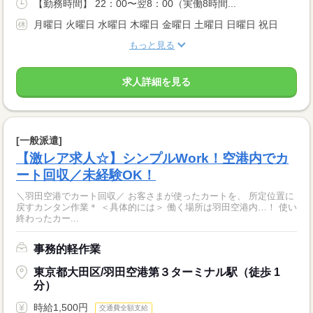
【勤務時間】 22：00〜翌8：00（実働8時間...
月曜日 火曜日 水曜日 木曜日 金曜日 土曜日 日曜日 祝日
もっと見る
求人詳細を見る
[一般派遣]
【激レア求人☆】シンプルWork！空港内でカ
ート回収／未経験OK！
＼羽田空港でカート回収／ お客さまが使ったカートを、 所定位置に
戻すカンタン作業＊ ＜具体的には＞ 働く場所は羽田空港内…！ 使い
終わったカー...
事務的軽作業
東京都大田区/羽田空港第３ターミナル駅（徒歩 1
分）
時給1,500円
交通費全額支給