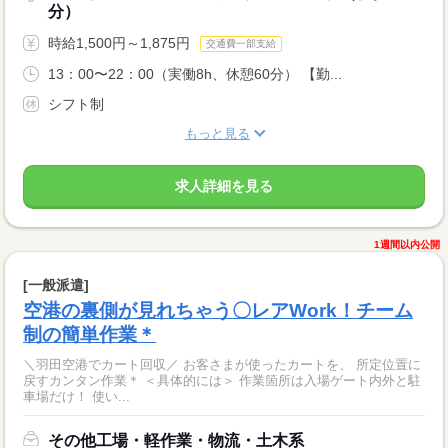
分）
時給1,500円～1,875円
交通費一部支給
13：00〜22：00（実働8h、休憩60分） 【勤...
シフト制
もっと見る
求人詳細を見る
1週間以内公開
[一般派遣]
空港の裏側が見れちゃう〇レアWork！チーム
制の簡単作業＊
＼羽田空港でカート回収／ お客さまが使ったカートを、 所定位置に
戻すカンタン作業＊ ＜具体的には＞ 作業箇所は入場ゲート内外と駐
車場だけ！ 使い...
その他工場・軽作業・物流・土木系