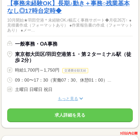
【事務未経験OK】長期♪動き＋事務○残業基本
なし◎17時台定時◆
10月開始★羽田空港＊未経験OK♪幅広く事務サポート◆月収26万↑ ●
見積書作成（フォーマットあり） ●作業報告書の作成（フォーマット
あり） ●メー...
一般事務・OA事務
東京都大田区/羽田空港第１・第２ターミナル駅（徒
歩 2分）
時給1,700円～1,750円
交通費全額支給
09：00〜17：30（実働07：30、休憩01：00）...
土曜日 日曜日 祝日
もっと見る
求人詳細を見る
3日以内公開