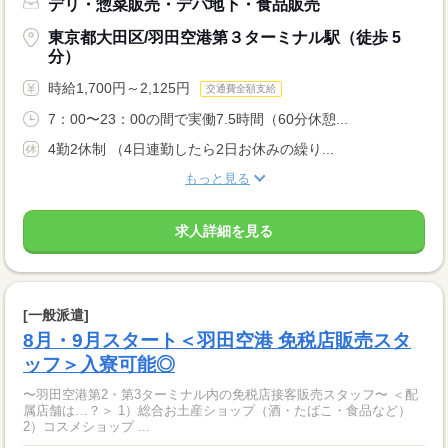
デリ・惣菜販売・デパ地下・食品販売
東京都大田区/羽田空港第３ターミナル駅（徒歩 5
分）
時給1,700円～2,125円
交通費全額支給
7：00〜23：00の間で実働7.5時間（60分休憩...
4勤2休制 （4日連勤したら2日お休みの繰り...
もっと見る
求人詳細を見る
[一般派遣]
8月・9月スタート＜羽田空港 免税店販売スタ
ッフ＞入寮可能◎
〜羽田空港第2・第3ターミナル内の免税店接客販売スタッフ〜 ＜配
属店舗は…？＞ 1）総合お土産ショップ（酒・たばこ・食品など）
2）コスメショップ ...