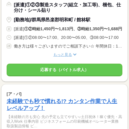
[派遣]①②③製造スタッフ(組立・加工等)、梱包、仕
分け・シール貼り
[勤務地]/群馬県邑楽郡明和町 / 館林駅
[派遣]
①②時給1,450円〜1,813円、③時給1,350円〜1,688円
[派遣]①②08:00〜17:00、20:00〜05:00、③08:00〜17:00
働き方は様々ございますのでご相談下さい☆ 年間休日：125日 祝日はお休みなので長期休暇も！ GW休みあり 夏季休暇あり 年末年始あり
もっと見る
応募する（バイトル求人）
[ア・パ]
未経験でも秒で慣れる!? カンタン作業で人生
レベルアップ！
【未経験の方も安心 先の予定も立てやすい♪土日祝休！稼ぐ優先・高
収入Work 仕事内容 ビジネスフォームの印刷機械オペレーター業務
取扱製品情報 ビ...