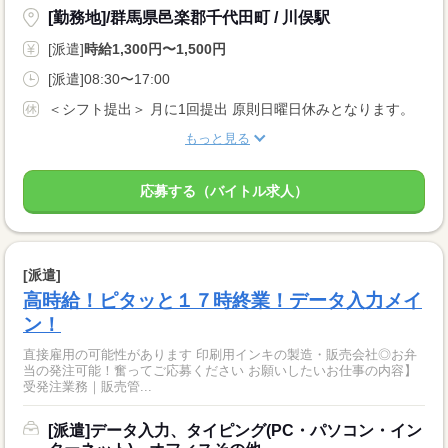
[勤務地]/群馬県邑楽郡千代田町 / 川俣駅
[派遣]
時給1,300円〜1,500円
[派遣]08:30〜17:00
＜シフト提出＞ 月に1回提出 原則日曜日休みとなります。
もっと見る
応募する（バイトル求人）
[派遣]
高時給！ピタッと１７時終業！データ入力メイ
ン！
直接雇用の可能性があります 印刷用インキの製造・販売会社◎お弁
当の発注可能！奮ってご応募ください お願いしたいお仕事の内容】
受発注業務｜販売管...
[派遣]データ入力、タイピング(PC・パソコン・イン