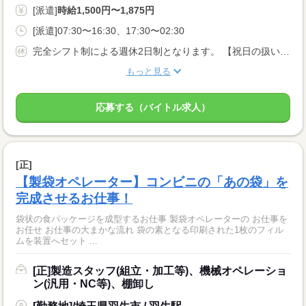
[派遣]
時給1,500円〜1,875円
[派遣]07:30〜16:30、17:30〜02:30
完全シフト制による週休2日制となります。 【祝日の扱い】 祝日も平日と同様の扱いで出勤日 【休日出勤】 時々発生
もっと見る
応募する（バイトル求人）
[正]
【製袋オペレーター】コンビニの「あの袋」を
完成させるお仕事！
袋状の食パッケージを成型するお仕事 製袋オペレーターの お仕事を
お任せ お仕事の大まかな流れ 袋の素となる印刷された1枚のフィル
ムを装置へセット ...
[正]製造スタッフ(組立・加工等)、機械オペレーショ
ン(汎用・NC等)、棚卸し