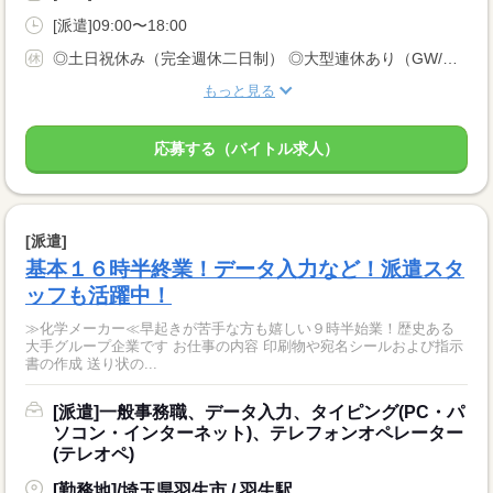
[派遣]09:00〜18:00
◎土日祝休み（完全週休二日制） ◎大型連休あり（GW/お盆/年末年始）
もっと見る
応募する（バイトル求人）
[派遣]
基本１６時半終業！データ入力など！派遣スタ
ッフも活躍中！
≫化学メーカー≪早起きが苦手な方も嬉しい９時半始業！歴史ある
大手グループ企業です お仕事の内容 印刷物や宛名シールおよび指示
書の作成 送り状の...
[派遣]一般事務職、データ入力、タイピング(PC・パ
ソコン・インターネット)、テレフォンオペレーター
(テレオペ)
[勤務地]/埼玉県羽生市 / 羽生駅