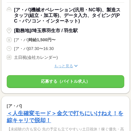
[ア・パ]機械オペレーション(汎用・NC等)、製造ス
タッフ(組立・加工等)、データ入力、タイピング(P
C・パソコン・インターネット)
[勤務地]/埼玉県羽生市 / 羽生駅
[ア・パ]
時給1,500円〜
[ア・パ]07:30〜16:30
土日祝(会社カレンダー)
もっと見る
応募する（バイトル求人）
[ア・パ]
＜人生確変モード＞金欠で打ちにいけねえ！を
綜キャリで脱却！
【未経験の方も安心 先の予定も立てやすい♪土日祝休！稼ぐ優先・高