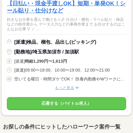
【日払い・現金手渡しOK】短期・単発OK！シ
ール貼り・仕分けなど
好きなお仕事を選んで働ける☆彡 仕分け・梱包・ラベル貼り・検品
などの軽作業から データ入力などの事務作業まで お任せするのはこ
んなお仕事 V ノ ...
[派遣]検品、梱包、品出し(ピッキング)
[勤務地]/埼玉県加須市 / 加須駅
[派遣]
時給1,290円〜1,613円
[派遣]09:00〜18:00、10:00〜19:00、12:00〜21:00
空いてる曜日・時間ダケでOK！ 扶養内勤務やWワークにもピッタリ♪ 登録後は好きな時に働ける★
もっと見る
応募する（バイトル求人）
お探しの条件にヒットしたハローワーク案件一覧