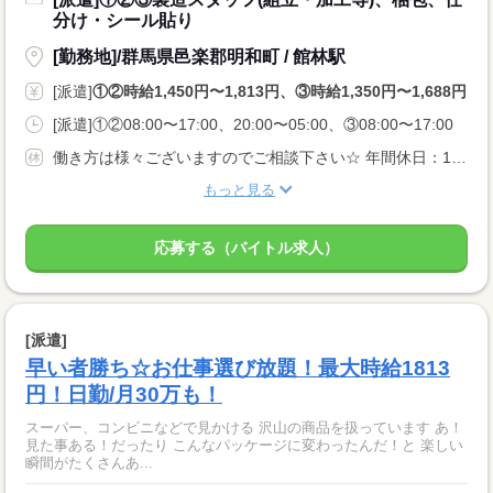
分け・シール貼り
[勤務地]/群馬県邑楽郡明和町 / 館林駅
[派遣]
①②時給1,450円〜1,813円、③時給1,350円〜1,688円
[派遣]①②08:00〜17:00、20:00〜05:00、③08:00〜17:00
働き方は様々ございますのでご相談下さい☆ 年間休日：125日 祝日はお休みなので長期休暇も！ GW休みあり 夏季休暇あり 年末年始あり
もっと見る
応募する（バイトル求人）
[派遣]
早い者勝ち☆お仕事選び放題！最大時給1813
円！日勤/月30万も！
スーパー、コンビニなどで見かける 沢山の商品を扱っています あ！
見た事ある！だったり こんなパッケージに変わったんだ！と 楽しい
瞬間がたくさんあ...