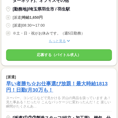
ターネット)、オフィスその他
[勤務地]/埼玉県羽生市 / 羽生駅
[派遣]
時給1,650円
[派遣]08:30〜17:00
※土・日・祝がお休みです。（週5日勤務）
もっと見る
応募する（バイトル求人）
[派遣]
早い者勝ち☆お仕事選び放題！最大時給1813
円！日勤/月30万も！
スーパー、コンビニなどで見かける 沢山の商品を扱っています あ！
見た事ある！だったり こんなパッケージに変わったんだ！と 楽しい
瞬間がたくさんあ...
[派遣]①②③製造スタッフ(組立・加工等)、梱包、仕