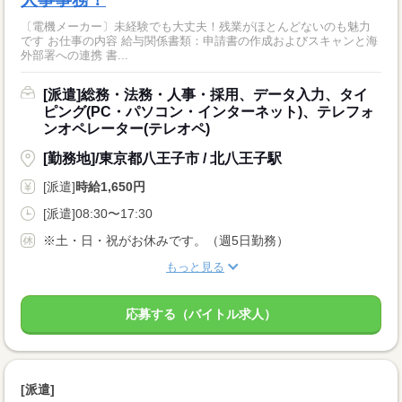
〔電機メーカー〕未経験でも大丈夫！残業がほとんどないのも魅力
です お仕事の内容 給与関係書類：申請書の作成およびスキャンと海
外部署への連携 書...
[派遣]総務・法務・人事・採用、データ入力、タイ
ピング(PC・パソコン・インターネット)、テレフォ
ンオペレーター(テレオペ)
[勤務地]/東京都八王子市 / 北八王子駅
[派遣]
時給1,650円
[派遣]08:30〜17:30
※土・日・祝がお休みです。（週5日勤務）
もっと見る
応募する（バイトル求人）
[派遣]