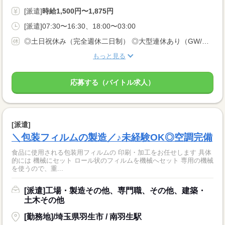
[派遣]
時給1,500円〜1,875円
[派遣]07:30〜16:30、18:00〜03:00
◎土日祝休み（完全週休二日制） ◎大型連休あり（GW/お盆/年末年始）
もっと見る
応募する（バイトル求人）
[派遣]
＼包装フィルムの製造／♪未経験OK◎空調完備
食品に使用される包装用フィルムの 印刷・加工をお任せします 具体
的には 機械にセット ロール状のフィルムを機械へセット 専用の機械
を使うので、重...
[派遣]工場・製造その他、専門職、その他、建築・
土木その他
[勤務地]/埼玉県羽生市 / 南羽生駅