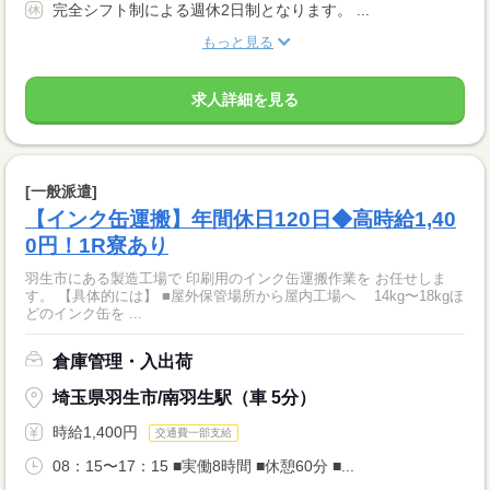
完全シフト制による週休2日制となります。 ...
もっと見る
求人詳細を見る
[一般派遣]
【インク缶運搬】年間休日120日◆高時給1,40
0円！1R寮あり
羽生市にある製造工場で 印刷用のインク缶運搬作業を お任せしま
す。 【具体的には】 ■屋外保管場所から屋内工場へ 14kg〜18kgほ
どのインク缶を ...
倉庫管理・入出荷
埼玉県羽生市/南羽生駅（車 5分）
時給1,400円
交通費一部支給
08：15〜17：15 ■実働8時間 ■休憩60分 ■...