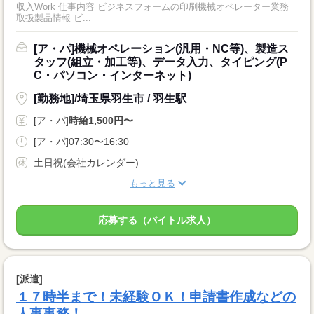
収入Work 仕事内容 ビジネスフォームの印刷機械オペレーター業務
取扱製品情報 ビ...
[ア・パ]機械オペレーション(汎用・NC等)、製造ス
タッフ(組立・加工等)、データ入力、タイピング(P
C・パソコン・インターネット)
[勤務地]/埼玉県羽生市 / 羽生駅
[ア・パ]
時給1,500円〜
[ア・パ]07:30〜16:30
土日祝(会社カレンダー)
もっと見る
応募する（バイトル求人）
[派遣]
１７時半まで！未経験ＯＫ！申請書作成などの
人事事務！