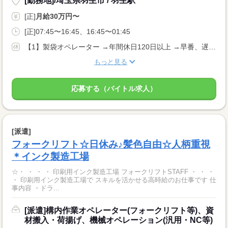
[勤務地]/埼玉県羽生市 / 羽生駅
[正]
月給30万円〜
[正]07:45〜16:45、16:45〜01:45
【1】製袋オペレーター →年間休日120日以上 →早番、遅番の交替制 →土日休み
もっと見る
応募する（バイトル求人）
[派遣]
フォークリフト☆日休み♪髪色自由☆人柄重視
＊インク製造工場
☆・ ・ ・ ・ 印刷用インク製造工場 フォークリフトSTAFF ・ ・ ・
・ 印刷用インク製造工場で スキルを活かせる高時給のお仕事です 仕
事内容 ・ドラ...
[派遣]構内作業オペレーター(フォークリフト等)、資
材搬入・荷揚げ、機械オペレーション(汎用・NC等)