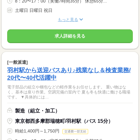
8：20〜17：00（実働7時間35分） 休憩65分...
土曜日 日曜日 祝日
もっと見る
求人詳細を見る
[一般派遣]
羽村駅から送迎バスあり♪残業なし＆検査業務/
20代〜40代活躍中
電子部品の組立や梱包などの軽作業をお任せします。 重い物はな
く、基本は座り作業。空調完備の室内で 夏も冬も快適に働ける職場
です。 ▼具体的には...
製造（組立・加工）
東京都西多摩郡瑞穂町/羽村駅（バス 15分）
時給1,400円～1,750円
交通費一部支給