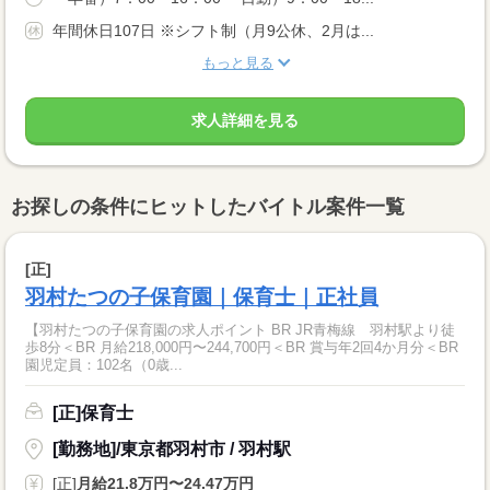
年間休日107日 ※シフト制（月9公休、2月は...
もっと見る
求人詳細を見る
お探しの条件にヒットしたバイトル案件一覧
[正]
羽村たつの子保育園｜保育士｜正社員
【羽村たつの子保育園の求人ポイント BR JR青梅線 羽村駅より徒
歩8分＜BR 月給218,000円〜244,700円＜BR 賞与年2回4か月分＜BR
園児定員：102名（0歳...
[正]保育士
[勤務地]/東京都羽村市 / 羽村駅
[正]
月給21.8万円〜24.47万円