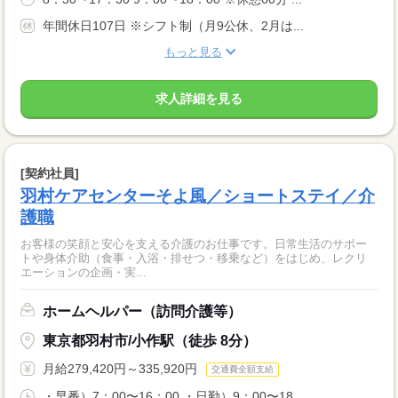
年間休日107日 ※シフト制（月9公休、2月は...
もっと見る
求人詳細を見る
[契約社員]
羽村ケアセンターそよ風／ショートステイ／介
護職
お客様の笑顔と安心を支える介護のお仕事です。日常生活のサポー
トや身体介助（食事・入浴・排せつ・移乗など）をはじめ、レクリ
エーションの企画・実...
ホームヘルパー（訪問介護等）
東京都羽村市/小作駅（徒歩 8分）
月給279,420円～335,920円
交通費全額支給
・早番）7：00〜16：00 ・日勤）9：00〜18...