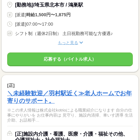
[勤務地]/埼玉県北本市 / 鴻巣駅
[派遣]
時給1,500円〜1,875円
[派遣]07:00〜17:00
シフト制（週休2日制） 土日祝勤務可能な方優遇♪
もっと見る
応募する（バイトル求人）
[正]
＼未経験歓迎／羽村駅近く≫老人ホームでお年
寄りのサポート。
※この求人情報は株式会社kotrioによる職業紹介になります 自分の仕
事にやりがいを お仕事内容は 見守り、施設内清掃、車いす誘導 生活
介助、お話相手...
[正]施設内介護・看護、医療・介護・福祉その他、
介護福祉士・社会福祉士