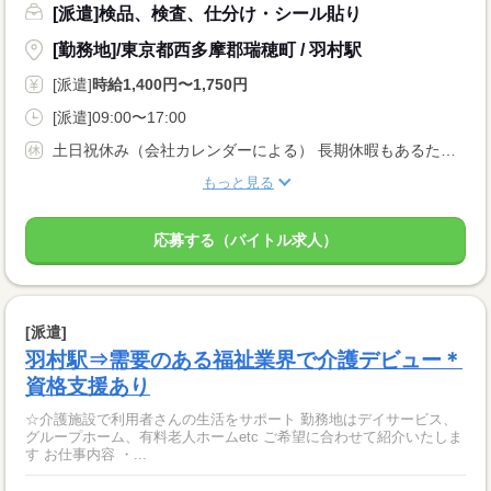
[派遣]検品、検査、仕分け・シール貼り
[勤務地]/東京都西多摩郡瑞穂町 / 羽村駅
[派遣]
時給1,400円〜1,750円
[派遣]09:00〜17:00
土日祝休み（会社カレンダーによる） 長期休暇もあるためライフワークバランス重視の方にピッタリ♪ →ＧＷ・夏期休暇・年末年始休暇・慶弔休暇・有給休暇 ※月に1度どこかの金曜日は15時に社員一斉退勤です
もっと見る
応募する（バイトル求人）
[派遣]
羽村駅⇒需要のある福祉業界で介護デビュー＊
資格支援あり
☆介護施設で利用者さんの生活をサポート 勤務地はデイサービス、
グループホーム、有料老人ホームetc ご希望に合わせて紹介いたしま
す お仕事内容 ・...