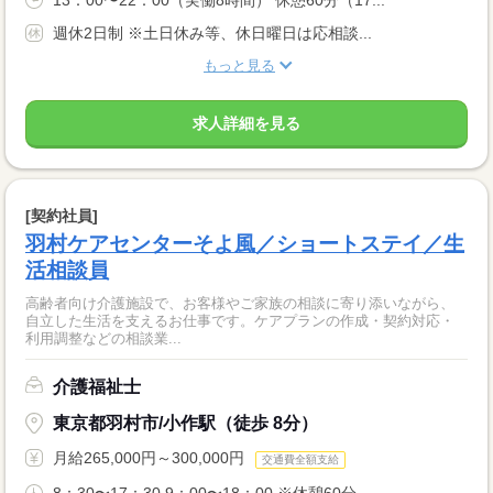
13：00〜22：00（実働8時間） 休憩60分（17...
週休2日制 ※土日休み等、休日曜日は応相談...
もっと見る
求人詳細を見る
[契約社員]
羽村ケアセンターそよ風／ショートステイ／生
活相談員
高齢者向け介護施設で、お客様やご家族の相談に寄り添いながら、
自立した生活を支えるお仕事です。ケアプランの作成・契約対応・
利用調整などの相談業...
介護福祉士
東京都羽村市/小作駅（徒歩 8分）
月給265,000円～300,000円
交通費全額支給
8：30〜17：30 9：00〜18：00 ※休憩60分