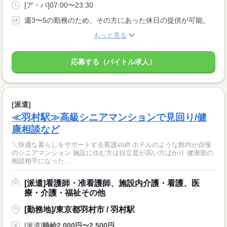
[ア・パ]07:00〜23:30
週3〜5の勤務のため、その方にあった休日の提供が可能。
もっと見る
応募する（バイトル求人）
[派遣]
≪羽村駅≫高級シニアマンションで見回り/健
康相談など
＼快適な暮らしをサポートする看護staff ホテルのような館内が自慢
のシニアマンション 施設に住む方は自立度が高い方ばかり 健康面の
相談相手になった...
[派遣]看護師・准看護師、施設内介護・看護、医
療・介護・福祉その他
[勤務地]/東京都羽村市 / 羽村駅
[派遣]
時給2,000円〜2,500円