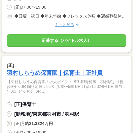
[正]07:00〜19:00
◆日曜・祝日 ◆年末年始 ◆フレックス休暇 ◆冠婚葬祭休暇 ◆生理休暇 ◆産前産後休暇 ◆育児休業（取得実績あり） など
もっと見る
応募する（バイトル求人）
[正]
羽村しらうめ保育園｜保育士｜正社員
【羽村しらうめ保育園の求人ポイント BR JR青梅線 羽村駅より徒
歩9分＜BR 園児定員：83名（0歳〜5歳 BR 月給213,324円 BR 賞与：
年3回（4ヶ月分 BR ...
[正]保育士
[勤務地]/東京都羽村市 / 羽村駅
[正]
月給21.3324万円
[正]07:00〜19:00