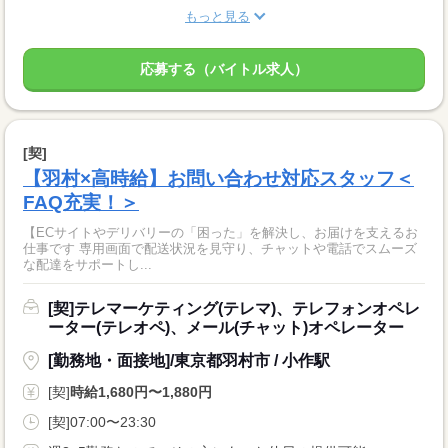
もっと見る
応募する（バイトル求人）
[契]
【羽村×高時給】お問い合わせ対応スタッフ＜
FAQ充実！＞
【ECサイトやデリバリーの「困った」を解決し、お届けを支えるお
仕事です 専用画面で配送状況を見守り、チャットや電話でスムーズ
な配達をサポートし...
[契]テレマーケティング(テレマ)、テレフォンオペレ
ーター(テレオペ)、メール(チャット)オペレーター
[勤務地・面接地]/東京都羽村市 / 小作駅
[契]
時給1,680円〜1,880円
[契]07:00〜23:30