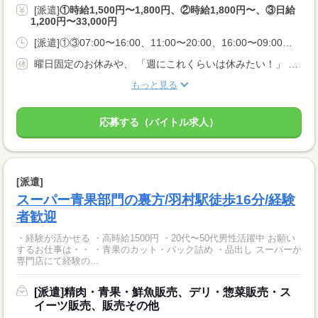
[派遣]
①時給1,500円〜1,800円、②時給1,800円〜、③日給
1,200円〜33,000円
[派遣]①③07:00〜16:00、11:00〜20:00、16:00〜09:00、②22:00〜05:00、23:00〜05:00、00:00〜05:00
曜日固定のお休みや、 「週にこれくらいは休みたい！」 などお気軽にご相談ください
もっと見る
応募する（バイトル求人）
[派遣]
スーパー青果部門の裏方/羽村駅徒歩16分/経験
者歓迎
・経験が活かせる ・高時給1500円 ・20代〜50代男性活躍中 お願い
するお仕事は・・ ・青果のカット・パック詰め ・品出し スーパーか
専門店にて経験の...
[派遣]精肉・青果・鮮魚販売、デリ・惣菜販売・ス
イーツ販売、販売その他