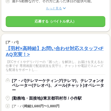
週3~5勤務なので、その方にあった休日の提供可能。
もっと見る
応募する（バイトル求人）
[ア・パ]
【羽村×高時給】お問い合わせ対応スタッフ<F
AQ充実！>
【ECサイトやデリバリーの「困った」を解決し、お届けを支えるお
仕事です 専用画面で配送状況を見守り、チャットや電話でスムーズ
な配達をサポートし...
[ア・パ]テレマーケティング(テレマ)、テレフォンオ
ペレーター(テレオペ)、メール(チャット)オペレータ
ー
[勤務地・面接地]/東京都羽村市 / 小作駅
[ア・パ]
時給1,680円〜1,880円