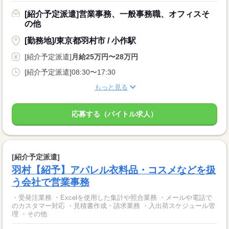
[紹介予定派遣]営業事務、一般事務職、オフィスそ
の他
[勤務地]/東京都羽村市 / 小作駅
[紹介予定派遣]
月給25万円〜28万円
[紹介予定派遣]08:30〜17:30
もっと見る
応募する（バイトル求人）
[紹介予定派遣]
羽村【紹予】アパレル衣料品・コスメなどを扱
う会社で営業事務
・受発注業務 ・Excelを使用した集計や照合業務 ・メールや電話で
のカスタマー対応 ・見積書作成・請求業務 ・入出荷スケジュール管
理 ・その他