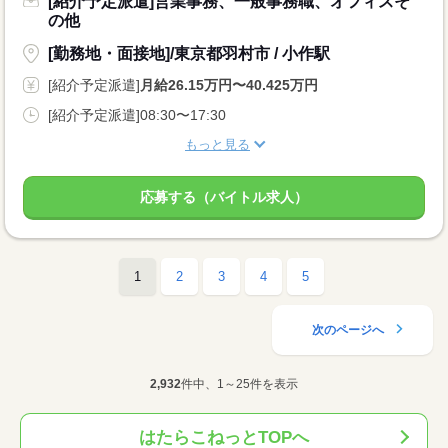
[紹介予定派遣]営業事務、一般事務職、オフィスそ
の他
[勤務地・面接地]/東京都羽村市 / 小作駅
[紹介予定派遣]
月給26.15万円〜40.425万円
[紹介予定派遣]08:30〜17:30
もっと見る
応募する（バイトル求人）
1
2
3
4
5
次のページへ
2,932
件中、1～25件を表示
はたらこねっとTOPへ