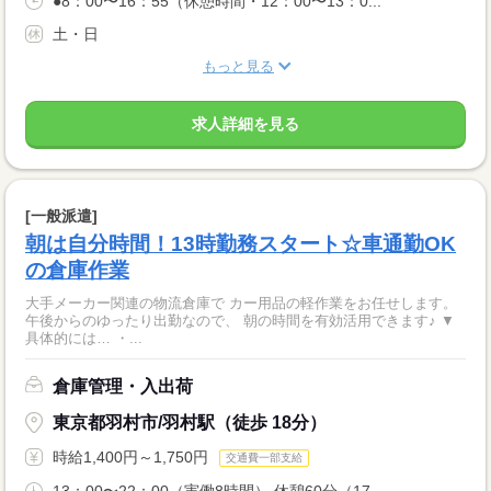
●8：00〜16：55（休憩時間・12：00〜13：0...
土・日
もっと見る
求人詳細を見る
[一般派遣]
朝は自分時間！13時勤務スタート☆車通勤OK
の倉庫作業
大手メーカー関連の物流倉庫で カー用品の軽作業をお任せします。
午後からのゆったり出勤なので、 朝の時間を有効活用できます♪ ▼
具体的には… ・...
倉庫管理・入出荷
東京都羽村市/羽村駅（徒歩 18分）
時給1,400円～1,750円
交通費一部支給