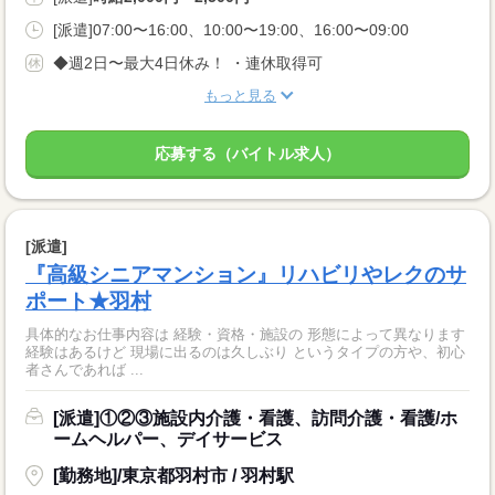
[派遣]07:00〜16:00、10:00〜19:00、16:00〜09:00
◆週2日〜最大4日休み！ ・連休取得可
もっと見る
応募する（バイトル求人）
[派遣]
『高級シニアマンション』リハビリやレクのサ
ポート★羽村
具体的なお仕事内容は 経験・資格・施設の 形態によって異なります
経験はあるけど 現場に出るのは久しぶり というタイプの方や、初心
者さんであれば ...
[派遣]①②③施設内介護・看護、訪問介護・看護/ホ
ームヘルパー、デイサービス
[勤務地]/東京都羽村市 / 羽村駅