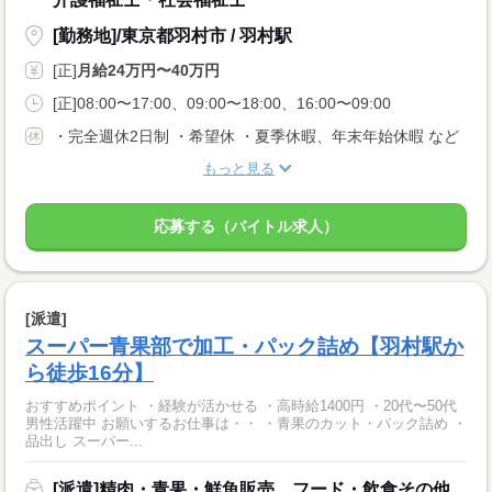
[勤務地]/東京都羽村市 / 羽村駅
[正]
月給24万円〜40万円
[正]08:00〜17:00、09:00〜18:00、16:00〜09:00
・完全週休2日制 ・希望休 ・夏季休暇、年末年始休暇 など
もっと見る
応募する（バイトル求人）
[派遣]
スーパー青果部で加工・パック詰め【羽村駅か
ら徒歩16分】
おすすめポイント ・経験が活かせる ・高時給1400円 ・20代〜50代
男性活躍中 お願いするお仕事は・・ ・青果のカット・パック詰め ・
品出し スーパー...
[派遣]精肉・青果・鮮魚販売、フード・飲食その他