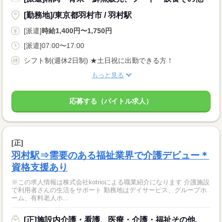
[勤務地]/東京都羽村市 / 羽村駅
[派遣]
時給1,400円〜1,750円
[派遣]07:00〜17:00
シフト制(週休2日制) ★土日祝に出勤できる方！
もっと見る
応募する（バイトル求人）
[正]
羽村駅⇒需要のある福祉業界で介護デビュー＊
資格支援あり
※この求人情報は株式会社kotrioによる職業紹介になります 介護施設
で利用者さんの生活をサポート 勤務地はデイサービス、グループホ
ーム、有料老人ホ...
[正]施設内介護・看護、医療・介護・福祉その他、