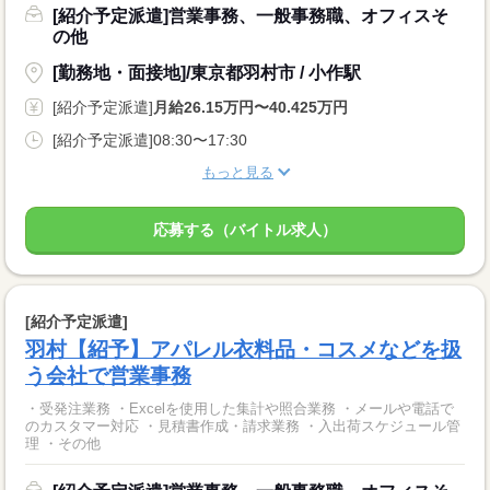
[紹介予定派遣]営業事務、一般事務職、オフィスそ
の他
[勤務地・面接地]/東京都羽村市 / 小作駅
[紹介予定派遣]
月給26.15万円〜40.425万円
[紹介予定派遣]08:30〜17:30
もっと見る
応募する（バイトル求人）
[紹介予定派遣]
羽村【紹予】アパレル衣料品・コスメなどを扱
う会社で営業事務
・受発注業務 ・Excelを使用した集計や照合業務 ・メールや電話で
のカスタマー対応 ・見積書作成・請求業務 ・入出荷スケジュール管
理 ・その他