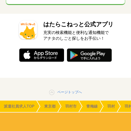
はたらこねっと公式アプリ
充実の検索機能と便利な通知機能で
アナタのしごと探しをお手伝い！
ページトップへ
派遣社員求人TOP
東京都
羽村市
青梅線
羽村
羽