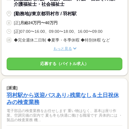
介護福祉士・社会福祉士
[勤務地]/東京都羽村市 / 羽村駅
[正]
月給24万円〜40万円
[正]07:00〜16:00、09:00〜18:00、16:00〜09:00
◆完全週休二日制 ◆夏季・冬季休暇 ◆特別休暇 など
もっと見る
応募する（バイトル求人）
[派遣]
羽村駅から送迎バスあり♪残業なし＆土日祝休
みの検査業務
電子部品の検査業務をお任せします 重い物はなく、基本は座り作
業。空調完備の室内で 夏も冬も快適に働ける職場です 具体的には ・
製品の検査業務 機...