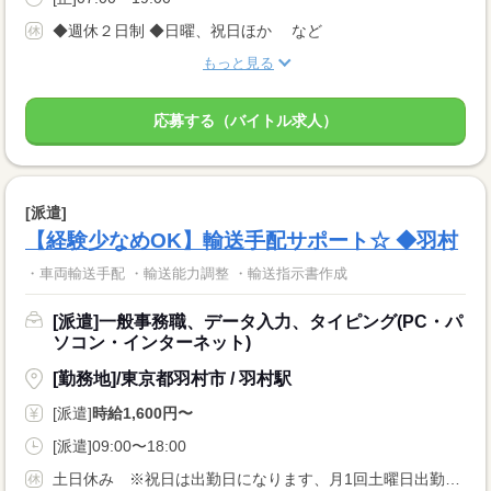
◆週休２日制 ◆日曜、祝日ほか など
もっと見る
応募する（バイトル求人）
[派遣]
【経験少なめOK】輸送手配サポート☆ ◆羽村
・車両輸送手配 ・輸送能力調整 ・輸送指示書作成
[派遣]一般事務職、データ入力、タイピング(PC・パ
ソコン・インターネット)
[勤務地]/東京都羽村市 / 羽村駅
[派遣]
時給1,600円〜
[派遣]09:00〜18:00
土日休み ※祝日は出勤日になります、月1回土曜日出勤のご相談があります