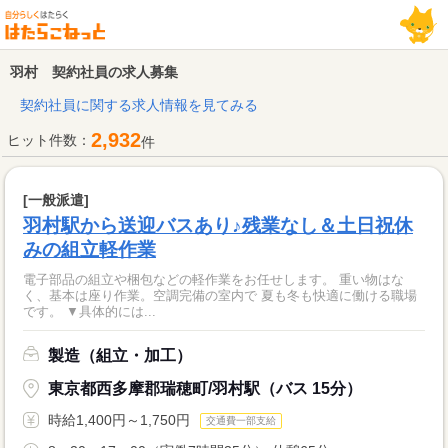
羽村 契約社員の求人募集
契約社員に関する求人情報を見てみる
2,932
ヒット件数：
件
[一般派遣]
羽村駅から送迎バスあり♪残業なし＆土日祝休
みの組立軽作業
電子部品の組立や梱包などの軽作業をお任せします。 重い物はな
く、基本は座り作業。空調完備の室内で 夏も冬も快適に働ける職場
です。 ▼具体的には...
製造（組立・加工）
東京都西多摩郡瑞穂町/羽村駅（バス 15分）
時給1,400円～1,750円
交通費一部支給