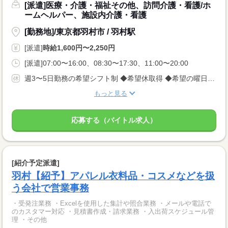
[派遣]医療・介護・福祉その他、訪問介護・看護/ホ
ームヘルパー、施設内介護・看護
[勤務地]/東京都羽村市 / 羽村駅
[派遣]
時給1,600円〜2,250円
[派遣]07:00〜16:00、08:30〜17:30、11:00〜20:00
週3〜5日勤務の希望シフト制 ◆希望休取得 ◆希望の曜日相談OK
もっと見る
応募する（バイトル求人）
[紹介予定派遣]
羽村【紹予】アパレル衣料品・コスメなどを扱
う会社で営業事務
・受発注業務 ・Excelを使用した集計や照合業務 ・メールや電話で
のカスタマー対応 ・見積書作成・請求業務 ・入出荷スケジュール管
理 ・その他