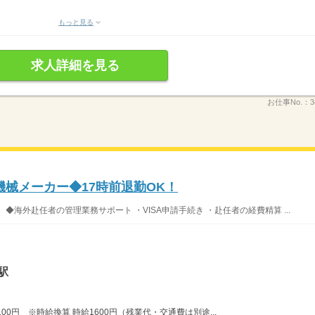
もっと見る
求人詳細を見る
お仕事No.：
3
機械メーカー◆17時前退勤OK！
海外赴任者の管理業務サポート ・VISA申請手続き ・赴任者の経費精算 ...
駅
00円 ※時給換算 時給1600円（残業代・交通費は別途...