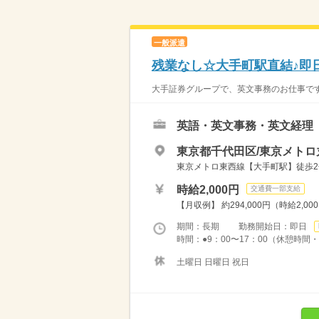
一般派遣
残業なし☆大手町駅直結♪即
大手証券グループで、英文事務のお仕事です
英語・英文事務・英文経理
東京都千代田区/東京メトロ
東京メトロ東西線【大手町駅】徒歩2
時給2,000円
交通費一部支給
【月収例】 約294,000円（時給2,00
期間：長期 勤務開始日：即日
時間：●9：00〜17：00（休憩時間・
土曜日 日曜日 祝日