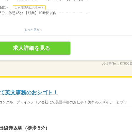
/01～
１ヶ月以内にスタート
5分 【残業】10時間以内 ------------------------...
もっと見る
求人詳細を見る
お仕事No.：
KT6001
て英文事務のおシゴト！
コングループ・インテリア会社にて英語事務のお仕事！ 海外のデザイナーとプ...
田線赤坂駅（徒歩 5分）