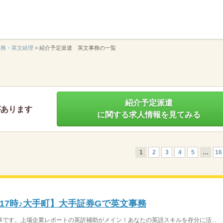
】
事務・英文経理
>
紹介予定派遣 英文事務の一覧
紹介予定派遣
があります
に関する求人情報を見てみる
1
2
3
4
5
…
16
17時♪大手町】大手証券Gで英文事務
です。上場企業レポートの英訳補助がメイン！あなたの英語スキルを存分に活...