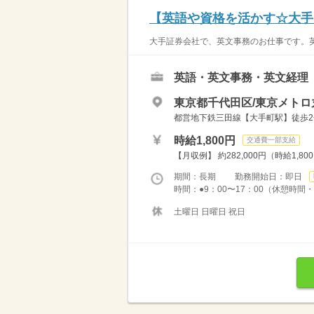
【英語や資格を活かす☆大手
大手証券会社で、英文事務のお仕事です。英
英語・英文事務・英文経理
東京都千代田区/東京メトロ
都営地下鉄三田線【大手町駅】徒歩2分
時給1,800円
交通費一部支給
【月収例】 約282,000円（時給1,80
期間：長期 勤務開始日：即日
時間：●9：00〜17：00（休憩時間・1
土曜日 日曜日 祝日