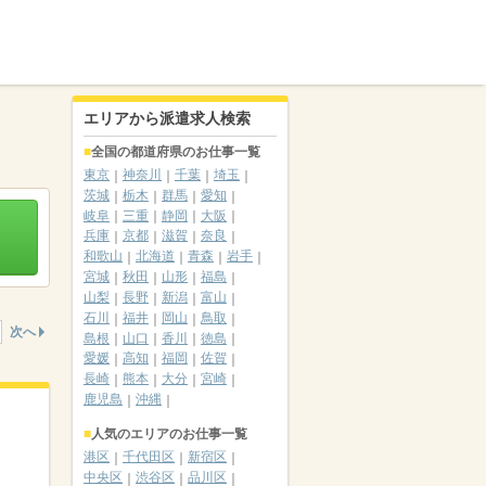
エリアから派遣求人検索
全国の都道府県のお仕事一覧
東京
神奈川
千葉
埼玉
茨城
栃木
群馬
愛知
岐阜
三重
静岡
大阪
兵庫
京都
滋賀
奈良
和歌山
北海道
青森
岩手
宮城
秋田
山形
福島
山梨
長野
新潟
富山
石川
福井
岡山
鳥取
次へ
島根
山口
香川
徳島
愛媛
高知
福岡
佐賀
長崎
熊本
大分
宮崎
鹿児島
沖縄
人気のエリアのお仕事一覧
港区
千代田区
新宿区
中央区
渋谷区
品川区