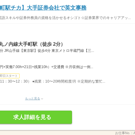
町駅チカ】大手証券会社で英文事務
語スキルや証券外務員の資格を活かせるオシゴト☆証券業界でのキャリアアッ...
丸ノ内線大手町駅（徒歩 2分）
 JR山手線【東京駅】徒歩4分 東京メトロ半蔵門線【三...
0円×実働7.00h×21日+残業10h）+交通費 ※月収例は一例...
即日スタート
1：30〜12：30） ●残業：10〜20時間程度/月 ※定期的な繁忙...
もっと見る
求人詳細を見る
お仕事No.：