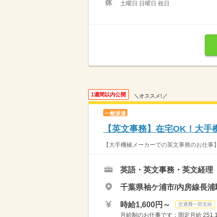
土曜日 日曜日 祝日
1週間以内公開
＼オススメ!／
一般派遣
【英文事務】在宅OK！大手
【大手機械メーカーでの英文事務のお仕事】 ◆
英語・英文事務・英文経理
千葉県袖ケ浦市/内房線長浦
時給1,600円～
交通費一部支給
月給制のお仕事です：固定月給 251,1