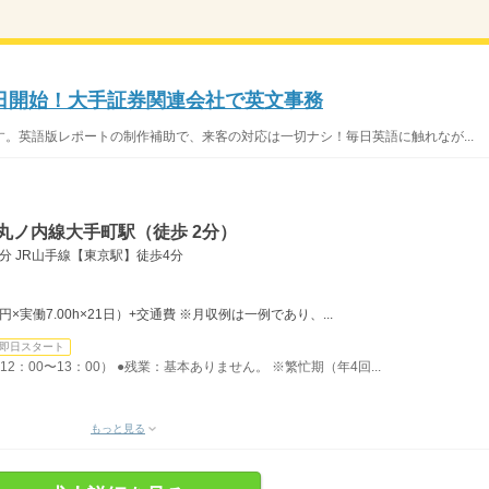
日開始！大手証券関連会社で英文事務
。英語版レポートの制作補助で、来客の対応は一切ナシ！毎日英語に触れなが...
丸ノ内線大手町駅（徒歩 2分）
分 JR山手線【東京駅】徒歩4分
0円×実働7.00h×21日）+交通費 ※月収例は一例であり、...
即日スタート
12：00〜13：00） ●残業：基本ありません。 ※繁忙期（年4回...
もっと見る