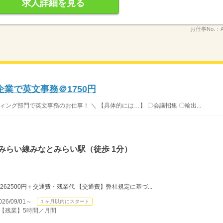
求人詳細を見る
お仕事No.：
業で英文事務＠1750円
ング部門で英文事務のお仕事！ ＼ 【具体的には…】 〇会議招集 〇輸出...
みらい線みなとみらい駅（徒歩 1分）
日＝262500円＋交通費・残業代 【交通費】弊社規定に基づ...
/09/01～
１ヶ月以内にスタート
） 【残業】5時間／月間