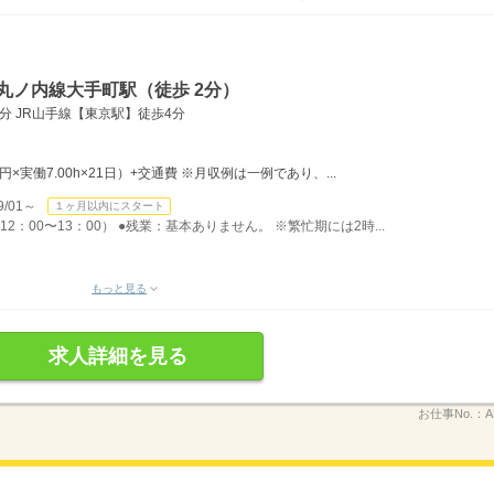
丸ノ内線大手町駅（徒歩 2分）
分 JR山手線【東京駅】徒歩4分
0円×実働7.00h×21日）+交通費 ※月収例は一例であり、...
/01～
１ヶ月以内にスタート
12：00〜13：00） ●残業：基本ありません。 ※繁忙期には2時...
もっと見る
求人詳細を見る
お仕事No.：
A