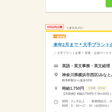
3日以内公開
＼オススメ!／
一般派遣
来年2月まで＊大手プラント企
／ 大手プラント企業＊ 営業・企画マーケティ
英語・英文事務・英文経理
神奈川県横浜市西区/みなと
桜木町駅から徒歩10分
時給1,750円
交通費一部支給
【月収例】時給1750円×7.5h×20
期間：3ヵ月以上 勤務開始日：2026
時間：9：00〜17：30（休憩60分