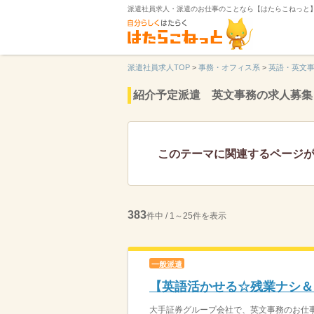
派遣社員求人・派遣のお仕事のことなら【はたらこねっと
派遣社員求人TOP
>
事務・オフィス系
>
英語・英文
紹介予定派遣 英文事務の求人募集
このテーマに関連するページ
383
件中 / 1～25件を表示
一般派遣
【英語活かせる☆残業ナシ＆
大手証券グループ会社で、英文事務のお仕事