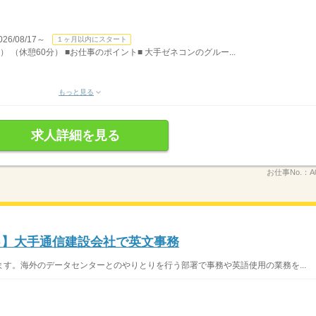
/08/17～
１ヶ月以内にスタート
） （休憩60分） ■お仕事のポイント■ 大手ゼネコンのグルー...
もっと見る
求人詳細を見る
お仕事No.：
A
ト♪】大手通信建設会社で英文事務
す。海外のデータセンターとのやりとりを行う部署で事務や英語使用の業務を...