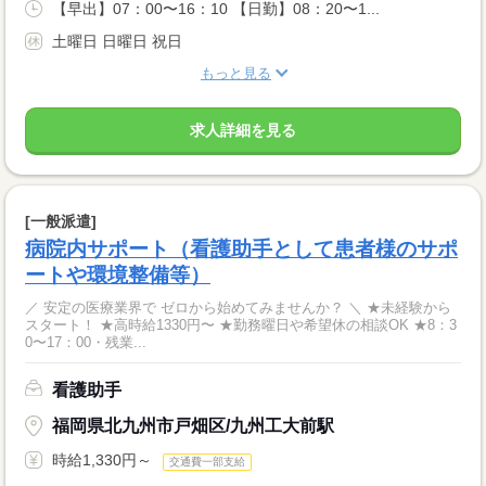
【早出】07：00〜16：10 【日勤】08：20〜1...
土曜日 日曜日 祝日
もっと見る
求人詳細を見る
[一般派遣]
病院内サポート（看護助手として患者様のサポ
ートや環境整備等）
／ 安定の医療業界で ゼロから始めてみませんか？ ＼ ★未経験から
スタート！ ★高時給1330円〜 ★勤務曜日や希望休の相談OK ★8：3
0〜17：00・残業...
看護助手
福岡県北九州市戸畑区/九州工大前駅
時給1,330円～
交通費一部支給