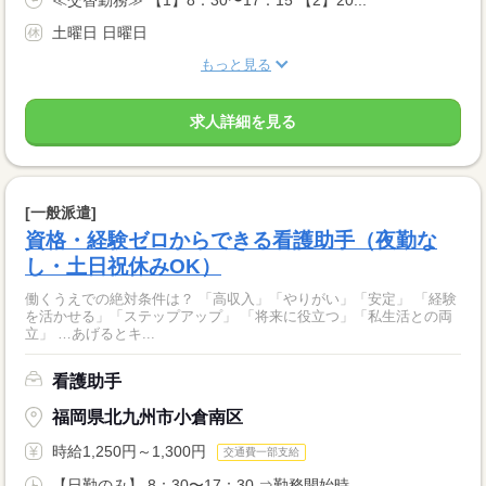
土曜日 日曜日
もっと見る
求人詳細を見る
[一般派遣]
資格・経験ゼロからできる看護助手（夜勤な
し・土日祝休みOK）
働くうえでの絶対条件は？ 「高収入」「やりがい」「安定」 「経験
を活かせる」「ステップアップ」 「将来に役立つ」「私生活との両
立」 …あげるとキ...
看護助手
福岡県北九州市小倉南区
時給1,250円～1,300円
交通費一部支給
【日勤のみ】 8：30〜17：30 ⇒勤務開始時...