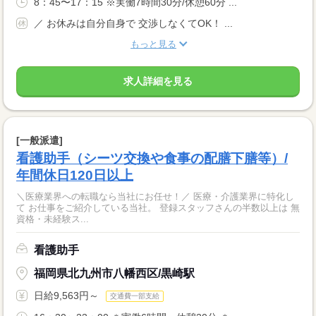
8：45〜17：15 ※実働7時間30分/休憩60分 ...
／ お休みは自分自身で 交渉しなくてOK！ ...
もっと見る
求人詳細を見る
[一般派遣]
看護助手（シーツ交換や食事の配膳下膳等）/
年間休日120日以上
＼医療業界への転職なら当社にお任せ！／ 医療・介護業界に特化し
て お仕事をご紹介している当社。 登録スタッフさんの半数以上は 無
資格・未経験ス...
看護助手
福岡県北九州市八幡西区/黒崎駅
日給9,563円～
交通費一部支給