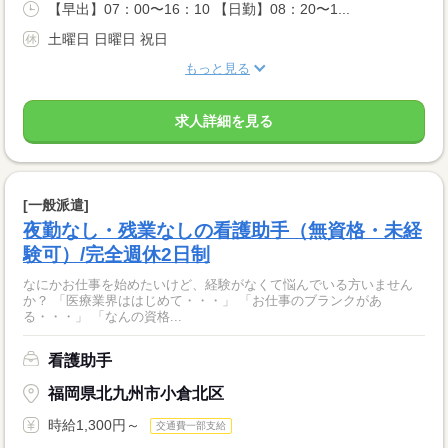
【早出】07：00〜16：10 【日勤】08：20〜1...
土曜日 日曜日 祝日
もっと見る
求人詳細を見る
[一般派遣]
夜勤なし・残業なしの看護助手（無資格・未経
験可）/完全週休2日制
なにかお仕事を始めたいけど、経験がなくて悩んでいる方いません
か？ 「医療業界ははじめて・・・」 「お仕事のブランクがあ
る・・・」 「なんの資格...
看護助手
福岡県北九州市小倉北区
時給1,300円～
交通費一部支給