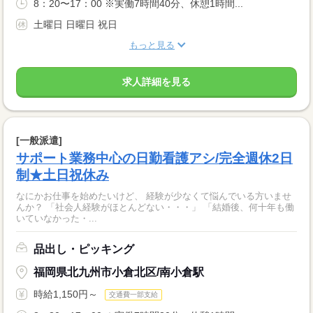
8：20〜17：00 ※実働7時間40分、休憩1時間...
土曜日 日曜日 祝日
もっと見る
求人詳細を見る
[一般派遣]
サポート業務中心の日勤看護アシ/完全週休2日
制★土日祝休み
なにかお仕事を始めたいけど、 経験が少なくて悩んでいる方いませ
んか？ 「社会人経験がほとんどない・・・」 「結婚後、何十年も働
いていなかった・...
品出し・ピッキング
福岡県北九州市小倉北区/南小倉駅
時給1,150円～
交通費一部支給