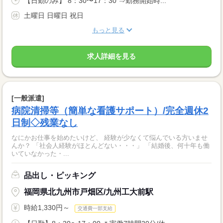
【日勤のみ】 8：30〜17：30 ⇒勤務開始時...
土曜日 日曜日 祝日
もっと見る
求人詳細を見る
[一般派遣]
病院清掃等（簡単な看護サポート）/完全週休2
日制◇残業なし
なにかお仕事を始めたいけど、 経験が少なくて悩んでいる方いませ
んか？ 「社会人経験がほとんどない・・・」 「結婚後、何十年も働
いていなかった・...
品出し・ピッキング
福岡県北九州市戸畑区/九州工大前駅
時給1,330円～
交通費一部支給