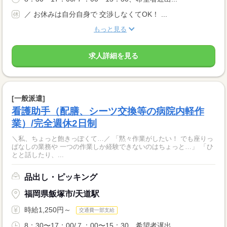
／ お休みは自分自身で 交渉しなくてOK！ ...
もっと見る
求人詳細を見る
[一般派遣]
看護助手（配膳、シーツ交換等の病院内軽作
業）/完全週休2日制
＼私、ちょっと飽きっぽくて…／ 「黙々作業がしたい！ でも座りっ
ぱなしの業務や 一つの作業しか経験できないのはちょっと…」 「ひ
とと話したり、...
品出し・ピッキング
福岡県飯塚市/天道駅
時給1,250円～
交通費一部支給
8：30〜17：00/７：00〜15：30、希望者遅出...