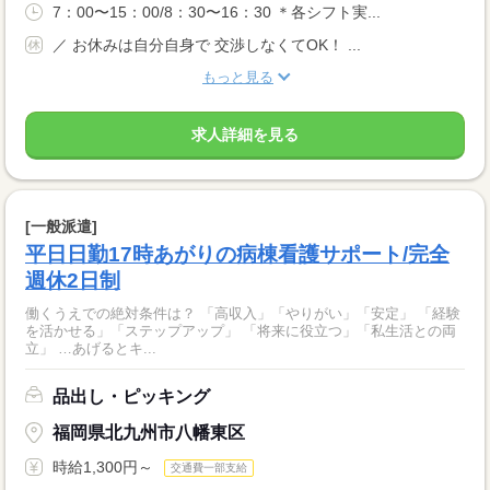
7：00〜15：00/8：30〜16：30 ＊各シフト実...
／ お休みは自分自身で 交渉しなくてOK！ ...
もっと見る
求人詳細を見る
[一般派遣]
平日日勤17時あがりの病棟看護サポート/完全
週休2日制
働くうえでの絶対条件は？ 「高収入」「やりがい」「安定」 「経験
を活かせる」「ステップアップ」 「将来に役立つ」「私生活との両
立」 …あげるとキ...
品出し・ピッキング
福岡県北九州市八幡東区
時給1,300円～
交通費一部支給