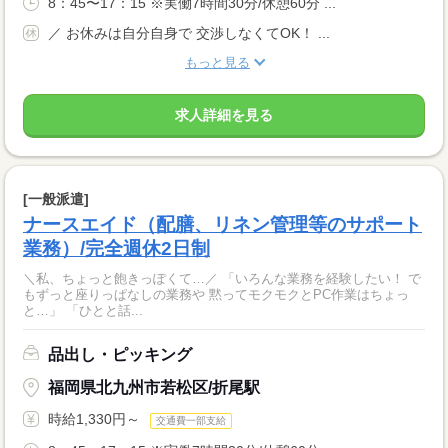
8：45〜17：15 ※実働7時間30分/休憩60分 ...
／ お休みは自分自身で 交渉しなくてOK！ ...
もっと見る
求人詳細を見る
[一般派遣]
ナースエイド（配膳、リネン管理等のサポート
業務）/完全週休2日制
＼私、ちょっと飽きっぽくて…／ 「いろんな業務を経験したい！ で
もずっと座りっぱなしの業務や 黙ってモクモクとPC作業はちょっ
と…」 「ひとと話...
品出し・ピッキング
福岡県北九州市若松区/折尾駅
時給1,330円～
交通費一部支給