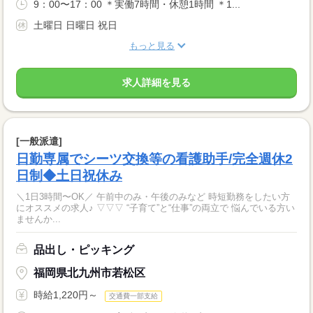
9：00〜17：00 ＊実働7時間・休憩1時間 ＊1...
土曜日 日曜日 祝日
もっと見る
求人詳細を見る
[一般派遣]
日勤専属でシーツ交換等の看護助手/完全週休2
日制◆土日祝休み
＼1日3時間〜OK／ 午前中のみ・午後のみなど 時短勤務をしたい方
にオススメの求人♪ ▽▽▽ “子育て”と“仕事”の両立で 悩んでいる方い
ませんか...
品出し・ピッキング
福岡県北九州市若松区
時給1,220円～
交通費一部支給