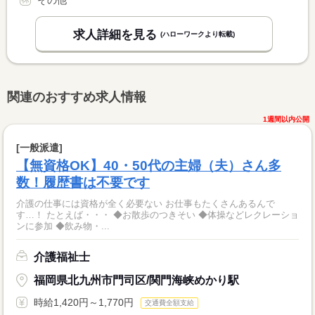
その他
求人詳細を見る
(ハローワークより転載)
関連のおすすめ求人情報
1週間以内公開
[一般派遣]
【無資格OK】40・50代の主婦（夫）さん多
数！履歴書は不要です
介護の仕事には資格が全く必要ない お仕事もたくさんあるんで
す…！ たとえば・・・ ◆お散歩のつきそい ◆体操などレクレーショ
ンに参加 ◆飲み物・...
介護福祉士
福岡県北九州市門司区/関門海峡めかり駅
時給1,420円～1,770円
交通費全額支給