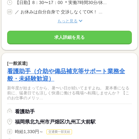
【日勤】8：30〜17：00 ＊実働7時間30分/休...
／ お休みは自分自身で 交渉しなくてOK！ ...
もっと見る
求人詳細を見る
[一般派遣]
看護助手（介助や備品補充等サポート業務全
般・未経験歓迎）
新年度が始まってから、暑〜い日が続いてますよね。 夏本番になる
前に、猛暑日でも涼しく快適に働ける職場へ転職しませんか？ 【こ
のお仕事のメリッ...
看護助手
福岡県北九州市戸畑区/九州工大前駅
時給1,330円～
交通費一部支給