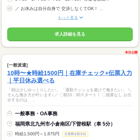
／ お休みは自分自身で 交渉しなくてOK！ ...
もっと見る
求人詳細を見る
本日公開
[一般派遣]
10時〜★時給1500円｜在庫チェック+伝票入力
｜平日休み選べる
「朝は少しゆっくりしたい」 「通勤ラッシュを避けて働きたい」 ＼
そんな働き方が叶います♪／ 〇朝10：00スタート！ 〇残業なし お任
せするのは、...
一般事務・OA事務
福岡県北九州市小倉南区/下曽根駅（車 5分）
時給1,500円～1,875円
交通費全額支給