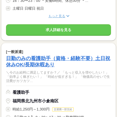
16：30〜23：00 ＊実働6時間、休憩30分 ＊...
土曜日 日曜日 祝日
もっと見る
求人詳細を見る
[一般派遣]
日勤のみの看護助手（資格・経験不要）土日祝
休みOK/長期休暇あり
＼今のお給料に満足してますか？／ 「もっと収入を増やしたい！」
「効率よく稼ぎたい！」 「時給が低すぎる！」 「物価高のせいで生
活費がカツカツ...
看護助手
福岡県北九州市小倉南区
時給1,250円～1,300円
交通費一部支給