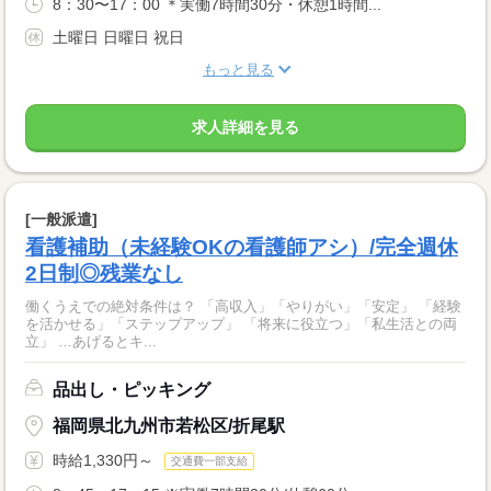
8：30〜17：00 ＊実働7時間30分・休憩1時間...
土曜日 日曜日 祝日
もっと見る
求人詳細を見る
[一般派遣]
看護補助（未経験OKの看護師アシ）/完全週休
2日制◎残業なし
働くうえでの絶対条件は？ 「高収入」「やりがい」「安定」 「経験
を活かせる」「ステップアップ」 「将来に役立つ」「私生活との両
立」 …あげるとキ...
品出し・ピッキング
福岡県北九州市若松区/折尾駅
時給1,330円～
交通費一部支給