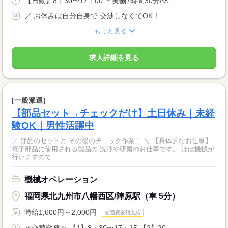
【日勤】8：30〜17：00 ＊実働7時間30分/休...
／ お休みは自分自身で 交渉しなくてOK！ ...
もっと見る
求人詳細を見る
[一般派遣]
【部品セット→チェックだけ】土日休み｜未経
験OK｜男性活躍中
／ 部品のセットと その後のチェック作業！ ＼ 【具体的なお仕事】
電子部品に使用される製品の 洗浄や研磨のお仕事です。 ほぼ機械が
行いますので ...
機械オペレーション
福岡県北九州市八幡西区/陣原駅（車 5分）
時給1,600円～2,000円
交通費全額支給
≪交替勤務≫ 【1】8：30〜17：15 【2】20...