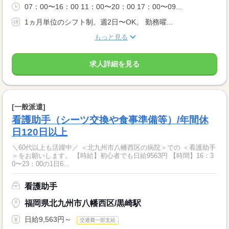
07：00〜16：00 11：00〜20：00 17：00〜09...
1ヵ月単位のシフト制。週2日〜OK。 勤務曜...
もっと見る
求人詳細を見る
[一般派遣]
看護助手（シーツ交換や食事準備等）/年間休
日120日以上
＼60代以上も活躍中／ ＜北九州市八幡西区の病院＞での ＜看護助手
＞をお願いします。 【時給】初心者でも日給9563円 【時間】16：3
0〜23：00の1日6...
看護助手
福岡県北九州市八幡西区/黒崎駅
日給9,563円～
交通費一部支給