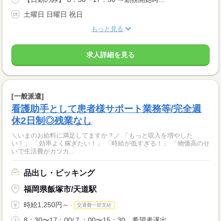
土曜日 日曜日 祝日
もっと見る
求人詳細を見る
[一般派遣]
看護助手として患者様サポート業務等/完全週
休2日制◎残業なし
＼いまのお給料に満足してますか？／ 「もっと収入を増やした
い！」 「効率よく稼ぎたい！」 「時給が低すぎる！」 「物価高のせ
いで生活費がカツカ...
品出し・ピッキング
福岡県飯塚市/天道駅
時給1,250円～
交通費一部支給
8：30〜17：00/７：00〜15：30、希望者遅出...