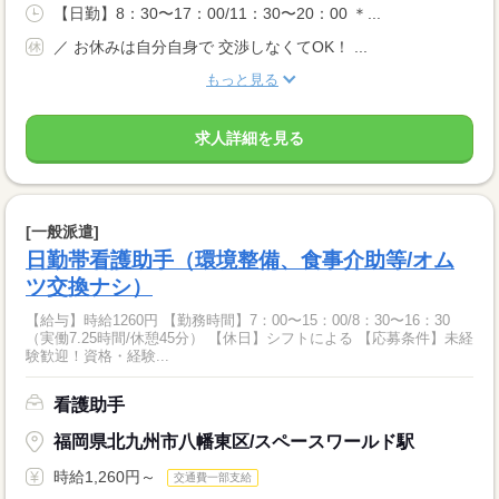
【日勤】8：30〜17：00/11：30〜20：00 ＊...
／ お休みは自分自身で 交渉しなくてOK！ ...
もっと見る
求人詳細を見る
[一般派遣]
日勤帯看護助手（環境整備、食事介助等/オム
ツ交換ナシ）
【給与】時給1260円 【勤務時間】7：00〜15：00/8：30〜16：30
（実働7.25時間/休憩45分） 【休日】シフトによる 【応募条件】未経
験歓迎！資格・経験...
看護助手
福岡県北九州市八幡東区/スペースワールド駅
時給1,260円～
交通費一部支給