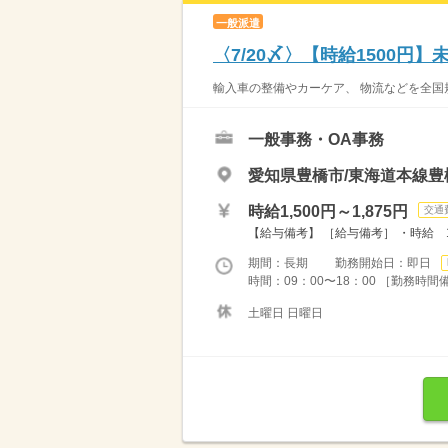
一般派遣
〈7/20〆〉【時給1500
輸入車の整備やカーケア、 物流などを全国
一般事務・OA事務
愛知県豊橋市/東海道本線豊橋
時給1,500円～1,875円
交通
【給与備考】 ［給与備考］ ・時給 1,
期間：長期 勤務開始日：即日
時間：09：00〜18：00 ［勤務時間備
土曜日 日曜日