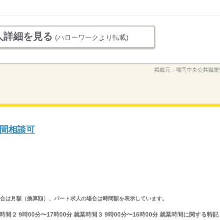
人詳細を見る
(ハローワークより転載)
掲載元：
福岡中央公共職業
間相談可
求人の場合は月額（換算額）、パート求人の場合は時間額を表示しています。
業時間２ 9時00分〜17時00分 就業時間３ 9時00分〜16時00分 就業時間に関する特記