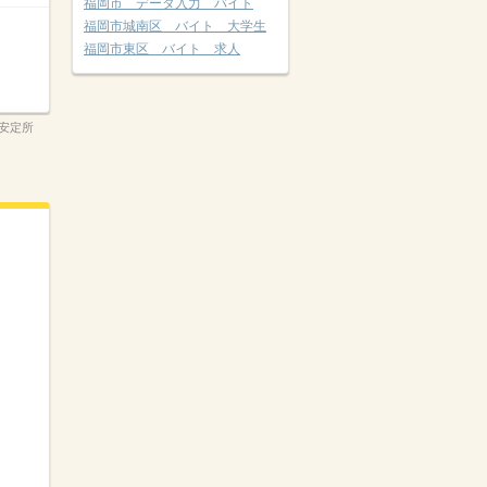
福岡市 データ入力 バイト
福岡市城南区 バイト 大学生
福岡市東区 バイト 求人
安定所