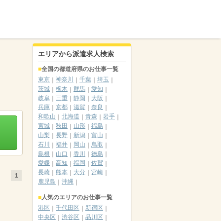
エリアから派遣求人検索
全国の都道府県のお仕事一覧
東京
神奈川
千葉
埼玉
茨城
栃木
群馬
愛知
岐阜
三重
静岡
大阪
兵庫
京都
滋賀
奈良
和歌山
北海道
青森
岩手
宮城
秋田
山形
福島
山梨
長野
新潟
富山
石川
福井
岡山
鳥取
島根
山口
香川
徳島
愛媛
高知
福岡
佐賀
長崎
熊本
大分
宮崎
1
鹿児島
沖縄
人気のエリアのお仕事一覧
港区
千代田区
新宿区
中央区
渋谷区
品川区