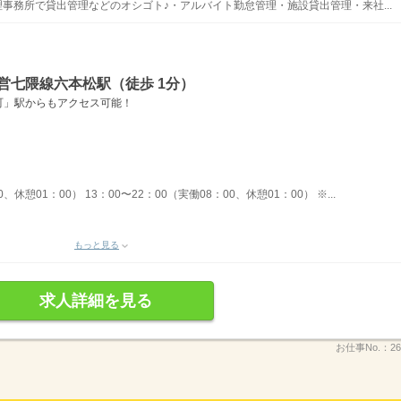
理事務所で貸出管理などのオシゴト♪・アルバイト勤怠管理・施設貸出管理・来社...
営七隈線六本松駅（徒歩 1分）
町」駅からもアクセス可能！
、休憩01：00） 13：00〜22：00（実働08：00、休憩01：00） ※...
もっと見る
求人詳細を見る
お仕事No.：
26