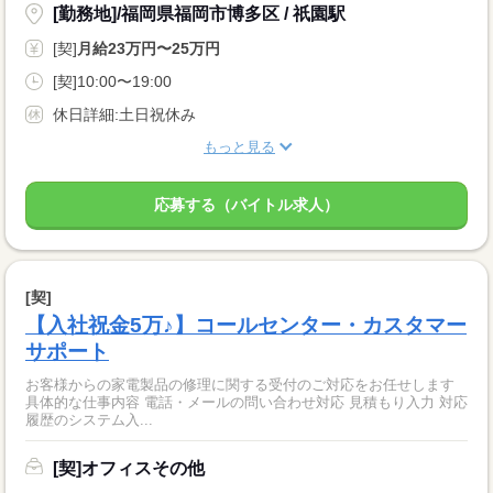
[勤務地]/福岡県福岡市博多区 / 祇園駅
[契]
月給23万円〜25万円
[契]10:00〜19:00
休日詳細:土日祝休み
もっと見る
応募する（バイトル求人）
[契]
【入社祝金5万♪】コールセンター・カスタマー
サポート
お客様からの家電製品の修理に関する受付のご対応をお任せします
具体的な仕事内容 電話・メールの問い合わせ対応 見積もり入力 対応
履歴のシステム入...
[契]オフィスその他