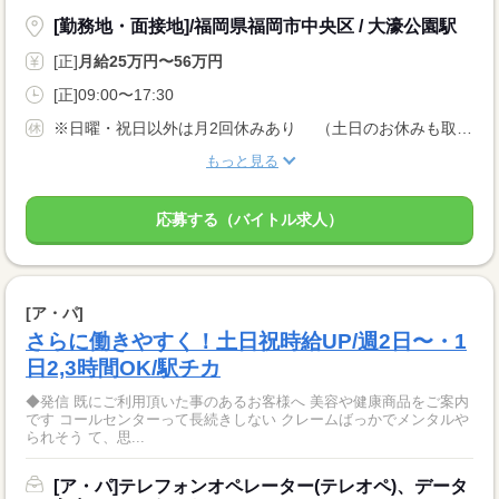
[勤務地・面接地]/福岡県福岡市中央区 / 大濠公園駅
[正]
月給25万円〜56万円
[正]09:00〜17:30
※日曜・祝日以外は月2回休みあり （土日のお休みも取れます） ■有給休暇 ■GW休暇 ■夏季休暇 ■冬期休暇 ■慶弔休暇 ■特別休暇
もっと見る
応募する（バイトル求人）
[ア・パ]
さらに働きやすく！土日祝時給UP/週2日〜・1
日2,3時間OK/駅チカ
◆発信 既にご利用頂いた事のあるお客様へ 美容や健康商品をご案内
です コールセンターって長続きしない クレームばっかでメンタルや
られそう て、思...
[ア・パ]テレフォンオペレーター(テレオペ)、データ