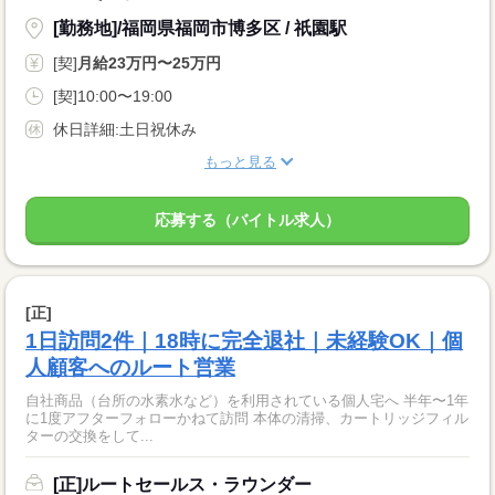
[勤務地]/福岡県福岡市博多区 / 祇園駅
[契]
月給23万円〜25万円
[契]10:00〜19:00
休日詳細:土日祝休み
もっと見る
応募する（バイトル求人）
[正]
1日訪問2件｜18時に完全退社｜未経験OK｜個
人顧客へのルート営業
自社商品（台所の水素水など）を利用されている個人宅へ 半年〜1年
に1度アフターフォローかねて訪問 本体の清掃、カートリッジフィル
ターの交換をして...
[正]ルートセールス・ラウンダー