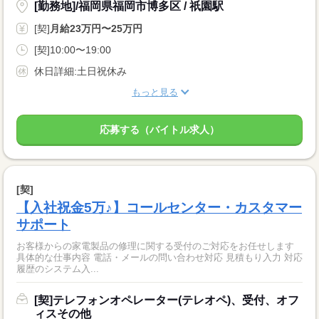
[勤務地]/福岡県福岡市博多区 / 祇園駅
[契]
月給23万円〜25万円
[契]10:00〜19:00
休日詳細:土日祝休み
もっと見る
応募する（バイトル求人）
[契]
【入社祝金5万♪】コールセンター・カスタマー
サポート
お客様からの家電製品の修理に関する受付のご対応をお任せします
具体的な仕事内容 電話・メールの問い合わせ対応 見積もり入力 対応
履歴のシステム入...
[契]テレフォンオペレーター(テレオペ)、受付、オフ
ィスその他