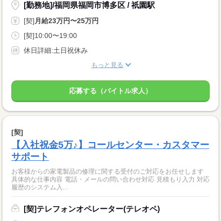
[勤務地]/福岡県福岡市博多区 / 祇園駅
[契]
月給23万円〜25万円
[契]10:00〜19:00
休日詳細:土日祝休み
もっと見る
応募する（バイトル求人）
[契]
【入社祝金5万♪】コールセンター・カスタマー
サポート
お客様からの家電製品の修理に関する受付のご対応をお任せします
具体的な仕事内容 電話・メールの問い合わせ対応 見積もり入力 対応
履歴のシステム入...
[契]テレフォンオペレーター(テレオペ)