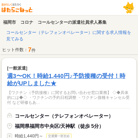
福岡市 コロナ コールセンターの派遣社員求人募集
コールセンター（テレフォンオペレーター）に関する求人情報を
見てみる
7
ヒット件数：
件
[一般派遣]
週3〜OK！時給1,440円♪予防接種の受付！時
給がUPしました★
【ワクチン（予防接種）に関するお問い合わせ窓口業務】 ◇◆具体
的には◆◇ ・ワクチンの予約日程調整 ・ワクチン接種キャンセル受
付 など研修もあ...
コールセンター（テレフォンオペレーター）
福岡県福岡市中央区/天神駅（徒歩 5分）
時給1,440円～
交通費一部支給