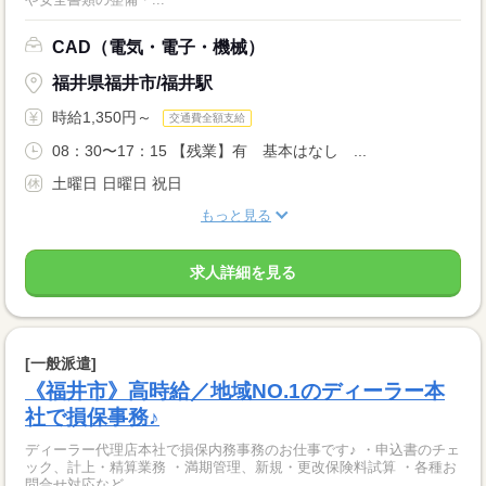
CAD（電気・電子・機械）
福井県福井市/福井駅
時給1,350円～
交通費全額支給
08：30〜17：15 【残業】有 基本はなし ...
土曜日 日曜日 祝日
もっと見る
求人詳細を見る
[一般派遣]
《福井市》高時給／地域NO.1のディーラー本
社で損保事務♪
ディーラー代理店本社で損保内務事務のお仕事です♪ ・申込書のチェ
ック、計上・精算業務 ・満期管理、新規・更改保険料試算 ・各種お
問合せ対応など ...