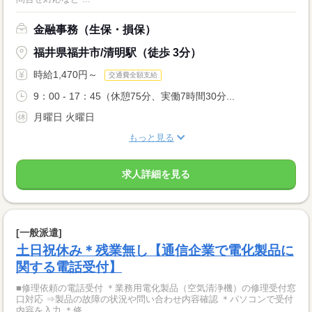
金融事務（生保・損保）
福井県福井市/清明駅（徒歩 3分）
時給1,470円～
交通費全額支給
9：00 - 17：45（休憩75分、実働7時間30分...
月曜日 火曜日
もっと見る
求人詳細を見る
[一般派遣]
土日祝休み＊残業無し【通信企業で電化製品に
関する電話受付】
■修理依頼の電話受付 ＊業務用電化製品（空気清浄機）の修理受付窓
口対応 ⇒製品の故障の状況や問い合わせ内容確認 ＊パソコンで受付
内容を入力 ＊修...