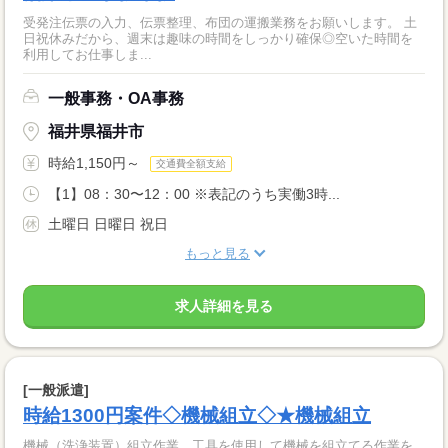
受発注伝票の入力、伝票整理、布団の運搬業務をお願いします。 土
日祝休みだから、週末は趣味の時間をしっかり確保◎空いた時間を
利用してお仕事しま...
一般事務・OA事務
福井県福井市
時給1,150円～
交通費全額支給
【1】08：30〜12：00 ※表記のうち実働3時...
土曜日 日曜日 祝日
もっと見る
求人詳細を見る
[一般派遣]
時給1300円案件◇機械組立◇★機械組立
機械（洗浄装置）組立作業、工具を使用して機械を組立てる作業を