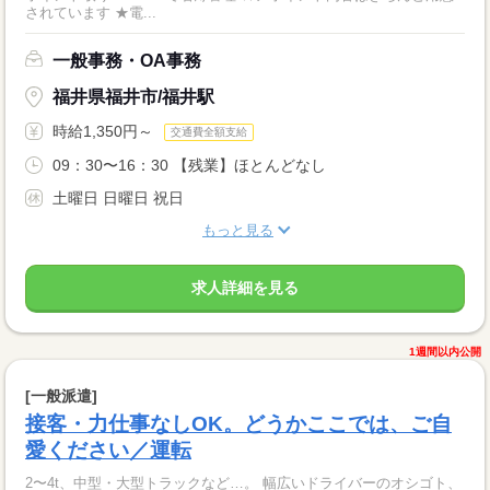
されています ★電...
一般事務・OA事務
福井県福井市/福井駅
時給1,350円～
交通費全額支給
09：30〜16：30 【残業】ほとんどなし
土曜日 日曜日 祝日
もっと見る
求人詳細を見る
1週間以内公開
[一般派遣]
接客・力仕事なしOK。どうかここでは、ご自
愛ください／運転
2〜4t、中型・大型トラックなど…。 幅広いドライバーのオシゴト、