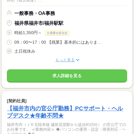
対応（取次程度） ...
一般事務・OA事務
福井県福井市/福井駅駅
時給1,350円～
交通費全額支給
09：00〜17：00 【残業】基本的にはありま...
土日祝休み
もっと見る
求人詳細を見る
[契約社員]
【福井市内の官公庁勤務】PCサポート・ヘル
プデスク★年齢不問★
福井市内（ＪＲ北陸本線 越前花堂駅から徒歩約15分） の官公庁での
お仕事です。 ≪業務内容≫ ◆パソコンの運用・設定・障害対応・ヘ