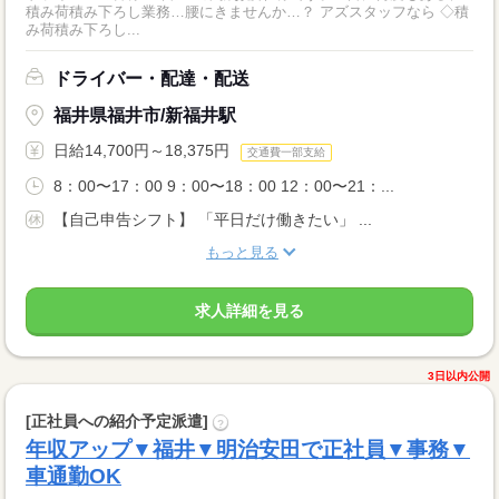
積み荷積み下ろし業務…腰にきませんか…？ アズスタッフなら ◇積
み荷積み下ろし...
ドライバー・配達・配送
福井県福井市/新福井駅
日給14,700円～18,375円
交通費一部支給
8：00〜17：00 9：00〜18：00 12：00〜21：...
【自己申告シフト】 「平日だけ働きたい」 ...
もっと見る
求人詳細を見る
3日以内公開
[正社員への紹介予定派遣]
?
年収アップ▼福井▼明治安田で正社員▼事務▼
車通勤OK