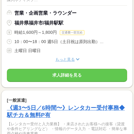
営業・企画営業・ラウンダー
福井県福井市/福井駅駅
時給1,600円～1,800円
交通費一部支給
10：00〜18：00 週5日（土日祝は原則出勤）...
土曜日 日曜日
もっと見る
求人詳細を見る
[一般派遣]
《週3〜5日／6時間〜》レンタカー受付事務◆
駅チカ＆無料P有
【レンタカー受付と入力業務】 ・来店されたお客様への接客（貸渡
や条件ヒアリングなど） ・情報のデータ入力 ・電話対応 ・簡単な車
両点検や洗車業務...