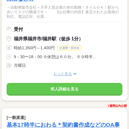
＜自動車販売会社＞大手人気企業の本社勤務！ネイルＯＫ！駅から
歩いてスグの職場です！ 【お仕事の内容】来店されたお客様の
対応、電話応対、伝票...
受付
福井県福井市/福井駅（徒歩 1分）
時給1,350円～1,400円
交通費一部支給
9：30〜18：00 ※休憩は６０分。 ※９時半...
月曜日
もっと見る
求人詳細を見る
1週間以内公開
[一般派遣]
基本17時半におわる＊契約書作成などのOA事