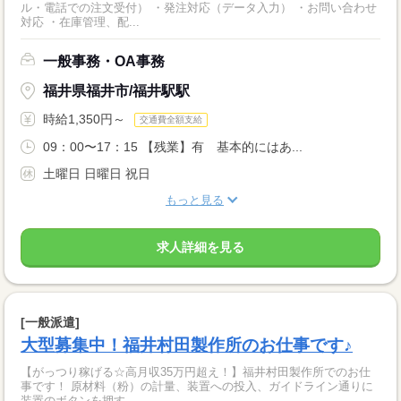
ル・電話での注文受付） ・発注対応（データ入力） ・お問い合わせ
対応 ・在庫管理、配...
一般事務・OA事務
福井県福井市/福井駅駅
時給1,350円～
交通費全額支給
09：00〜17：15 【残業】有 基本的にはあ...
土曜日 日曜日 祝日
もっと見る
求人詳細を見る
[一般派遣]
大型募集中！福井村田製作所のお仕事です♪
【がっつり稼げる☆高月収35万円超え！】福井村田製作所でのお仕
事です！ 原材料（粉）の計量、装置への投入、ガイドライン通りに
装置のボタンを押す ...