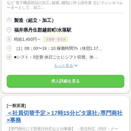
など 電子機器部品の加工､検査､梱包に伴う諸作業 主にマシンオペレ
ーターとして、加工...
製造（組立・加工）
福井県丹生郡越前町/水落駅
時給1,450円～
交通費一部支給
［1］08：00〜16：10 稼働時間7h（休憩1.17...
■シフト：3交替 休日ごとにシフト切替。休...
もっと見る
求人詳細を見る
[一般派遣]
＜社員切替予定＞17時15分ピタ退社♪専門商社
×事務
【専門商社にて受発注対応などの事務】 ・受注対応（FAX・メー