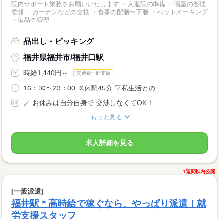
院内サポート業務をお願いいたします ・入退院の準備 ・病室の整理
整頓 ・カーテンなどの交換 ・食事の配膳〜下膳 ・ベットメーキング
・備品の管理...
品出し・ピッキング
福井県福井市/福井口駅
時給1,440円～
交通費一部支給
16：30〜23：00 ※休憩45分 ▽私生活との...
／ お休みは自分自身で 交渉しなくてOK！ ...
もっと見る
求人詳細を見る
1週間以内公開
[一般派遣]
福井駅＊高時給で稼ぐなら、やっぱり派遣！就
労支援スタッフ