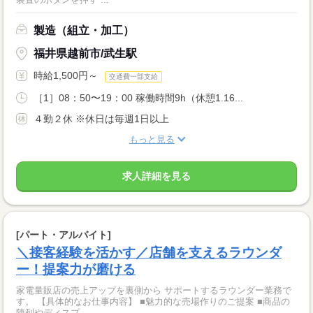
製造（組立・加工）
福井県越前市/武生駅
時給1,500円～
交通費一部支給
［1］08：50〜19：00 稼働時間9h（休憩1.16...
４勤２休 ※休日は毎週1日以上
もっと見る
求人詳細を見る
[パート・アルバイト]
＼接客経験を活かす／店舗を支えるラウンダ
ー！提案力が磨ける
家電量販店の売上アップを裏側から サポートするラウンダー業務で
す。 【具体的なお仕事内容】 ■魅力的な売場作りのご提案 ■商品の
陳列やディスプ...