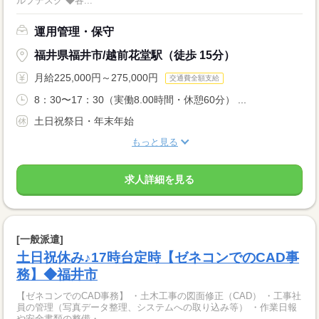
ルプデスク ◆各...
運用管理・保守
福井県福井市/越前花堂駅（徒歩 15分）
月給225,000円～275,000円
交通費全額支給
8：30〜17：30（実働8.00時間・休憩60分） ...
土日祝祭日・年末年始
もっと見る
求人詳細を見る
[一般派遣]
土日祝休み♪17時台定時【ゼネコンでのCAD事
務】◆福井市
【ゼネコンでのCAD事務】 ・土木工事の図面修正（CAD） ・工事社
員の管理（写真データ整理、システムへの取り込み等） ・作業日報
や安全書類の整備・...