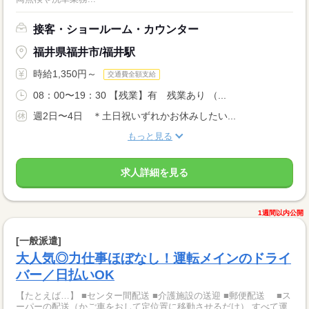
接客・ショールーム・カウンター
福井県福井市/福井駅
時給1,350円～
交通費全額支給
08：00〜19：30 【残業】有 残業あり （...
週2日〜4日 ＊土日祝いずれかお休みしたい...
もっと見る
求人詳細を見る
1週間以内公開
[一般派遣]
大人気◎力仕事ほぼなし！運転メインのドライ
バー／日払いOK
【たとえば…】 ■センター間配送 ■介護施設の送迎 ■郵便配送 ■ス
ーパーの配送（かご車をおして定位置に移動させるだけ） すべて運