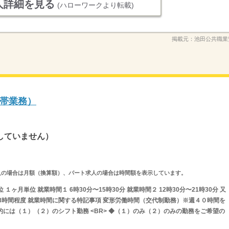
人詳細を見る
(ハローワークより転載)
掲載元：
池田公共職業
帯業務）
していません）
ルタイム求人の場合は月額（換算額）、パート求人の場合は時間額を表示しています。
ヶ月単位 就業時間１ 6時30分〜15時30分 就業時間２ 12時30分〜21時30分 又
間の8時間程度 就業時間に関する特記事項 変形労働時間（交代制勤務）※週４０時間を
本的には（１）（２）のシフト勤務 <BR> ◆（１）のみ（２）のみの勤務をご希望の