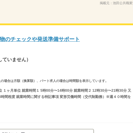
掲載元：
池田公共職業
物のチェックや発送準備サポート
していません）
ルタイム求人の場合は月額（換算額）、パート求人の場合は時間額を表示しています。
ヶ月単位 就業時間１ 5時00分〜14時00分 就業時間２ 12時30分〜21時30分 又
間の8時間程度 就業時間に関する特記事項 変形労働時間（交代制勤務）※週４０時間を