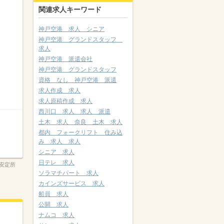
関連求人キーワード
神戸空港 求人 シニア
神戸空港 グランドスタッフ
求人
神戸空港 派遣会社
神戸空港 グランドスタッフ
資格 なし 神戸空港 派遣
求人作成 求人
求人原稿作成 求人
西川口 求人 求人 派遣
土木 求人 奈良 土木 求人
都内 フォークリフト 住み込
み 求人 求人
シニア 求人
日テレ 求人
安定所
ソラマチパート 求人
カインズサービス 求人
船員 求人
公開 求人
ナムコ 求人