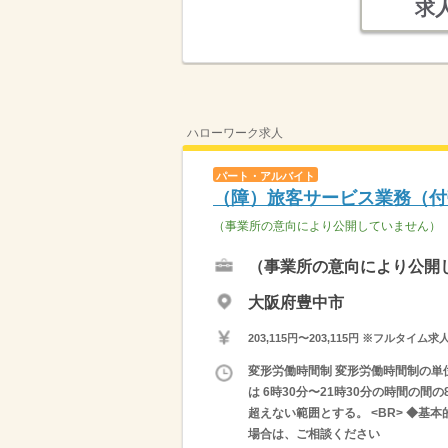
求
ハローワーク求人
パート・アルバイト
（障）旅客サービス業務（付
（事業所の意向により公開していません）
（事業所の意向により公開
大阪府豊中市
203,115円〜203,115円 ※フ
変形労働時間制 変形労働時間制の単位 １
は 6時30分〜21時30分の時間の
超えない範囲とする。 <BR> ◆基
場合は、ご相談ください