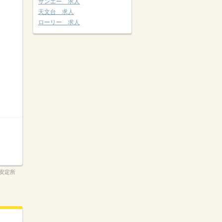
サンエー 求人
天文台 求人
ローリー 求人
安定所