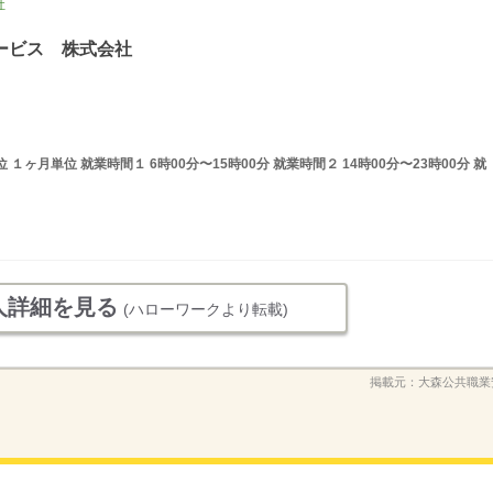
社
ービス 株式会社
ヶ月単位 就業時間１ 6時00分〜15時00分 就業時間２ 14時00分〜23時00分 就
人詳細を見る
(ハローワークより転載)
掲載元：
大森公共職業