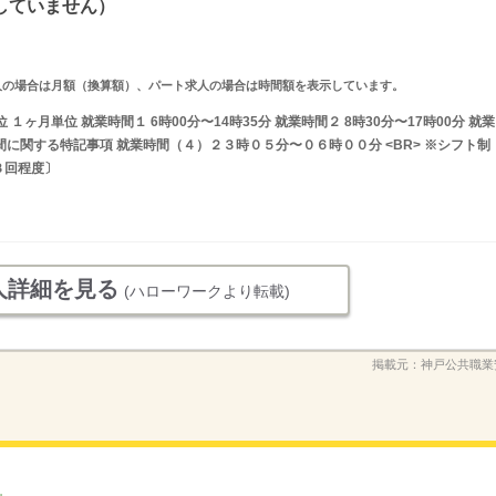
していません）
ルタイム求人の場合は月額（換算額）、パート求人の場合は時間額を表示しています。
ヶ月単位 就業時間１ 6時00分〜14時35分 就業時間２ 8時30分〜17時00分 就業
業時間に関する特記事項 就業時間（４）２３時０５分〜０６時００分 <BR> ※シフト制
３回程度〕
人詳細を見る
(ハローワークより転載)
掲載元：
神戸公共職業