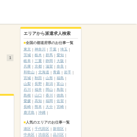
エリアから派遣求人検索
全国の都道府県のお仕事一覧
東京
神奈川
千葉
埼玉
茨城
栃木
群馬
愛知
1
岐阜
三重
静岡
大阪
兵庫
京都
滋賀
奈良
和歌山
北海道
青森
岩手
宮城
秋田
山形
福島
山梨
長野
新潟
富山
石川
福井
岡山
鳥取
島根
山口
香川
徳島
愛媛
高知
福岡
佐賀
長崎
熊本
大分
宮崎
鹿児島
沖縄
人気のエリアのお仕事一覧
港区
千代田区
新宿区
中央区
渋谷区
品川区