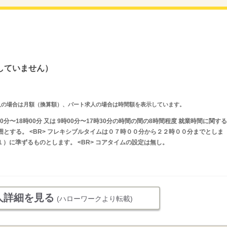
していません）
ルタイム求人の場合は月額（換算額）、パート求人の場合は時間額を表示しています。
0分〜18時00分 又は 9時00分〜17時30分の時間の間の8時間程度 就業時間に関する
囲とする。 <BR> フレキシブルタイムは０７時００分から２２時００分までとしま
（１）に準ずるものとします。 <BR> コアタイムの設定は無し。
人詳細を見る
(ハローワークより転載)