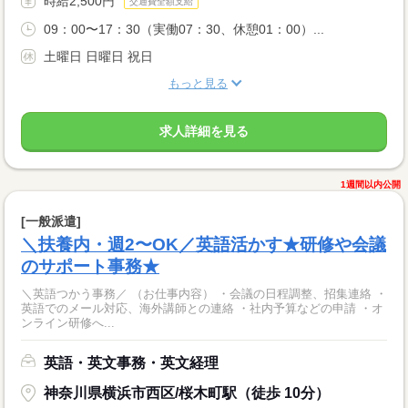
時給2,500円
交通費全額支給
09：00〜17：30（実働07：30、休憩01：00）...
土曜日 日曜日 祝日
もっと見る
求人詳細を見る
1週間以内公開
[一般派遣]
＼扶養内・週2〜OK／英語活かす★研修や会議
のサポート事務★
＼英語つかう事務／ （お仕事内容） ・会議の日程調整、招集連絡 ・
英語でのメール対応、海外講師との連絡 ・社内予算などの申請 ・オ
ンライン研修へ...
英語・英文事務・英文経理
神奈川県横浜市西区/桜木町駅（徒歩 10分）