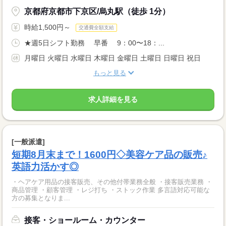
京都府京都市下京区/烏丸駅（徒歩 1分）
時給1,500円～
交通費全額支給
★週5日シフト勤務 早番 9：00〜18：...
月曜日 火曜日 水曜日 木曜日 金曜日 土曜日 日曜日 祝日
もっと見る
求人詳細を見る
[一般派遣]
短期8月末まで！1600円◇美容ケア品の販売♪
英語力活かす◎
・ヘアケア用品の接客販売、その他付帯業務全般 ・接客販売業務 ・
商品管理 ・顧客管理 ・レジ打ち ・ストック作業 多言語対応可能な
方の募集となりま...
接客・ショールーム・カウンター