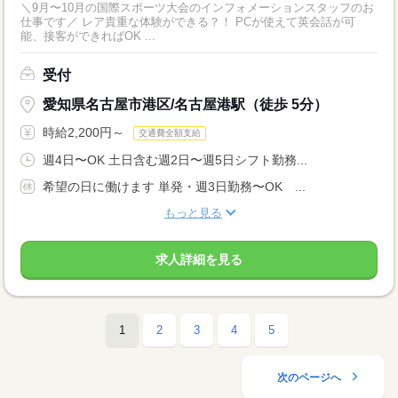
＼9月〜10月の国際スポーツ大会のインフォメーションスタッフのお
仕事です／ レア貴重な体験ができる？！ PCが使えて英会話が可
能、接客ができればOK ...
受付
愛知県名古屋市港区/名古屋港駅（徒歩 5分）
時給2,200円～
交通費全額支給
週4日〜OK 土日含む週2日〜週5日シフト勤務...
希望の日に働けます 単発・週3日勤務〜OK ...
もっと見る
求人詳細を見る
1
2
3
4
5
次のページへ