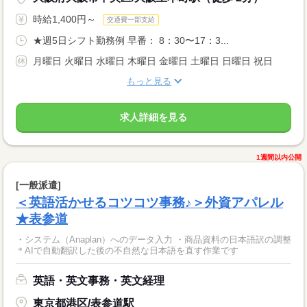
時給1,400円～
交通費一部支給
★週5日シフト勤務例 早番： 8：30〜17：3...
月曜日 火曜日 水曜日 木曜日 金曜日 土曜日 日曜日 祝日
もっと見る
求人詳細を見る
1週間以内公開
[一般派遣]
＜英語活かせるコツコツ事務♪＞外資アパレル
★表参道
・システム（Anaplan）へのデータ入力 ・商品資料の日本語訳の調整
＊AIで自動翻訳した後の不自然な日本語を直す作業です
英語・英文事務・英文経理
東京都港区/表参道駅