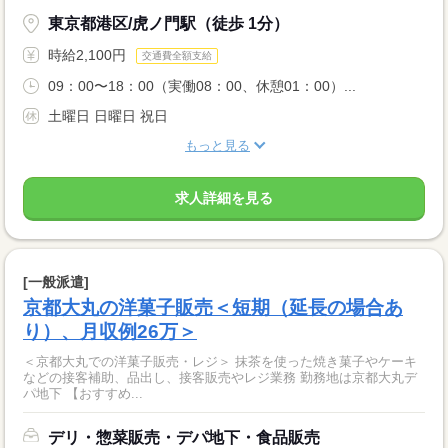
東京都港区/虎ノ門駅（徒歩 1分）
時給2,100円
交通費全額支給
09：00〜18：00（実働08：00、休憩01：00）...
土曜日 日曜日 祝日
もっと見る
求人詳細を見る
[一般派遣]
京都大丸の洋菓子販売＜短期（延長の場合あ
り）、月収例26万＞
＜京都大丸での洋菓子販売・レジ＞ 抹茶を使った焼き菓子やケーキ
などの接客補助、品出し、接客販売やレジ業務 勤務地は京都大丸デ
パ地下 【おすすめ...
デリ・惣菜販売・デパ地下・食品販売