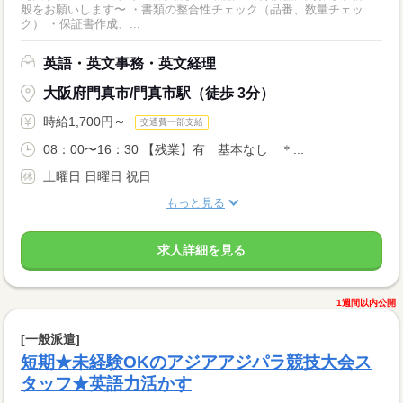
般をお願いします〜 ・書類の整合性チェック（品番、数量チェッ
ク） ・保証書作成、...
英語・英文事務・英文経理
大阪府門真市/門真市駅（徒歩 3分）
時給1,700円～
交通費一部支給
08：00〜16：30 【残業】有 基本なし ＊...
土曜日 日曜日 祝日
もっと見る
求人詳細を見る
1週間以内公開
[一般派遣]
短期★未経験OKのアジアアジパラ競技大会ス
タッフ★英語力活かす