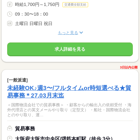
時給1,700円～1,750円
交通費全額支給
09：30〜18：00
土曜日 日曜日 祝日
もっと見る
求人詳細を見る
3日以内公開
[一般派遣]
未経験OK♪週3〜/フルタイムor時短選べる★貿
易事務＊27.03月末迄
＜国際物流会社での貿易事務＞ ・顧客からの輸出入の依頼受付 ・海
外代理店との英文メールやり取り（定型文） ・船社・国際物流会社
とのやり取り、運...
貿易事務
大阪府大阪市中央区/堺筋本町駅（徒歩 3分）