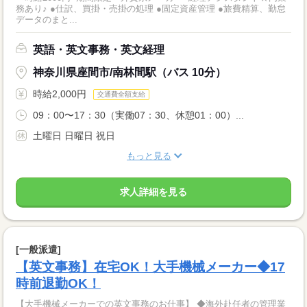
務あり♪ ●仕訳、買掛・売掛の処理 ●固定資産管理 ●旅費精算、勤怠
データのまと...
英語・英文事務・英文経理
神奈川県座間市/南林間駅（バス 10分）
時給2,000円
交通費全額支給
09：00〜17：30（実働07：30、休憩01：00）...
土曜日 日曜日 祝日
もっと見る
求人詳細を見る
[一般派遣]
【英文事務】在宅OK！大手機械メーカー◆17
時前退勤OK！
【大手機械メーカーでの英文事務のお仕事】 ◆海外赴任者の管理業