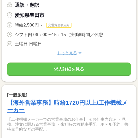
通訳・翻訳
愛知県豊田市
時給2,500円～
交通費全額支給
シフト例 06：00〜15：15（実働8時間／休憩...
土曜日 日曜日
もっと見る
求人詳細を見る
[一般派遣]
【海外営業事務】時給1720円以上/工作機械メ
ーカー
【工作機械メーカーでの営業事務のお仕事】 ≪お仕事内容≫ ・見
積、注文に関わる営業事務 ・来社時の移動車手配、ホテル予約、接
待先予約などの手配...