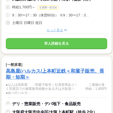
時給1,700円～
交通費一部支給
9：30〜17：30（休憩60分） ※9：30〜17：3...
土曜日 日曜日 祝日
もっと見る
求人詳細を見る
[一般派遣]
高島屋/ハルカス/上本町近鉄＜和菓子販売、長
期・短期＞
●なんば高島屋 ・和菓子販売＜社員登用あり＞ ご進物が多
く百貨店での接客販売経験がある方は大歓迎！ 時給：1,400円
●あべのハルカ...
デリ・惣菜販売・デパ地下・食品販売
大阪府大阪市中央区/大阪上本町駅（徒歩 2分）