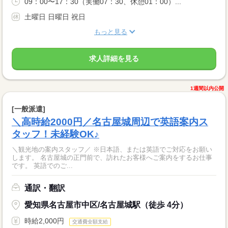
09：00〜17：30（実働07：30、休憩01：00）...
土曜日 日曜日 祝日
もっと見る
求人詳細を見る
1週間以内公開
[一般派遣]
＼高時給2000円／名古屋城周辺で英語案内ス
タッフ！未経験OK♪
＼観光地の案内スタッフ／ ※日本語、または英語でご対応をお願い
します。 名古屋城の正門前で、訪れたお客様へご案内をするお仕事
です。 英語でのご...
通訳・翻訳
愛知県名古屋市中区/名古屋城駅（徒歩 4分）
時給2,000円
交通費全額支給