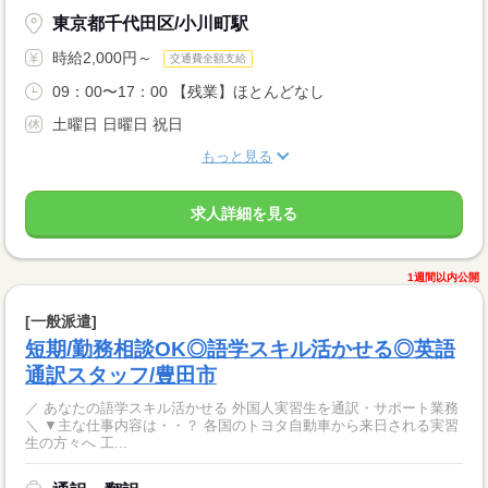
東京都千代田区/小川町駅
時給2,000円～
交通費全額支給
09：00〜17：00 【残業】ほとんどなし
土曜日 日曜日 祝日
もっと見る
求人詳細を見る
1週間以内公開
[一般派遣]
短期/勤務相談OK◎語学スキル活かせる◎英語
通訳スタッフ/豊田市
／ あなたの語学スキル活かせる 外国人実習生を通訳・サポート業務
＼ ▼主な仕事内容は・・？ 各国のトヨタ自動車から来日される実習
生の方々へ 工...