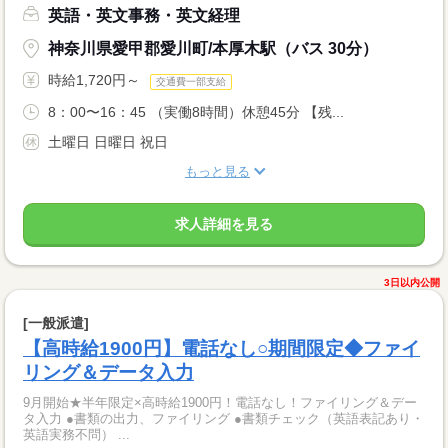
英語・英文事務・英文経理
神奈川県愛甲郡愛川町/本厚木駅（バス 30分）
時給1,720円～
交通費一部支給
8：00〜16：45 （実働8時間）休憩45分 【残...
土曜日 日曜日 祝日
もっと見る
求人詳細を見る
3日以内公開
[一般派遣]
【高時給1900円】電話なし○期間限定◆ファイ
リング＆データ入力
9月開始★半年限定×高時給1900円！電話なし！ファイリング＆デー
タ入力 ●書類の出力、ファイリング ●書類チェック（英語表記あり・
英語実務不問） ...