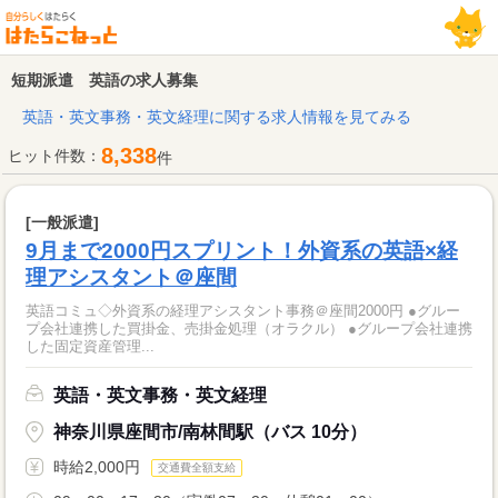
短期派遣 英語の求人募集
英語・英文事務・英文経理に関する求人情報を見てみる
8,338
ヒット件数：
件
[一般派遣]
9月まで2000円スプリント！外資系の英語×経
理アシスタント＠座間
英語コミュ◇外資系の経理アシスタント事務＠座間2000円 ●グルー
プ会社連携した買掛金、売掛金処理（オラクル） ●グループ会社連携
した固定資産管理...
英語・英文事務・英文経理
神奈川県座間市/南林間駅（バス 10分）
時給2,000円
交通費全額支給