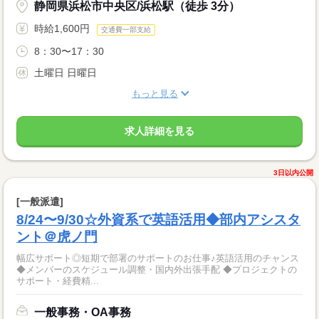
静岡県浜松市中央区/浜松駅（徒歩 3分）
時給1,600円
交通費一部支給
8：30〜17：30
土曜日 日曜日
もっと見る
求人詳細を見る
3日以内公開
[一般派遣]
8/24〜9/30☆外資系で英語活用◆部内アシスタ
ント＠虎ノ門
幅広サポート◎短期で部署のサポートのお仕事♪英語活用のチャンス
◆メンバーのスケジュール調整・国内外出張手配 ◆プロジェクトの
サポート・経費精...
一般事務・OA事務