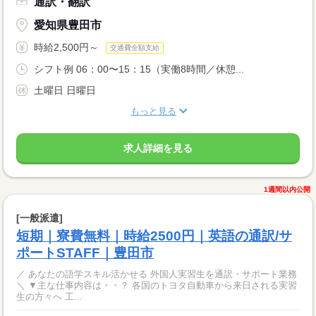
通訳・翻訳
愛知県豊田市
時給2,500円～
交通費全額支給
シフト例 06：00〜15：15（実働8時間／休憩...
土曜日 日曜日
もっと見る
求人詳細を見る
1週間以内公開
[一般派遣]
短期｜寮費無料｜時給2500円｜英語の通訳/サ
ポートSTAFF｜豊田市
／ あなたの語学スキル活かせる 外国人実習生を通訳・サポート業務
＼ ▼主な仕事内容は・・？ 各国のトヨタ自動車から来日される実習
生の方々へ 工...