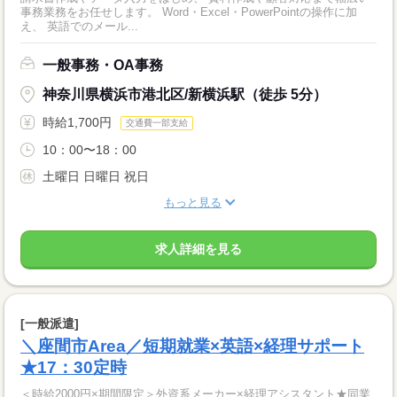
事務業務をお任せします。 Word・Excel・PowerPointの操作に加
え、 英語でのメール...
一般事務・OA事務
神奈川県横浜市港北区/新横浜駅（徒歩 5分）
時給1,700円
交通費一部支給
10：00〜18：00
土曜日 日曜日 祝日
もっと見る
求人詳細を見る
[一般派遣]
＼座間市Area／短期就業×英語×経理サポート
★17：30定時
＜時給2000円×期間限定＞外資系メーカー×経理アシスタント★同業