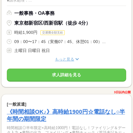
●請求処理：...
一般事務・OA事務
東京都新宿区/西新宿駅（徒歩 4分）
時給1,900円
交通費全額支給
09：00〜17：45（実働07：45、休憩01：00）...
土曜日 日曜日 祝日
もっと見る
求人詳細を見る
3日以内公開
[一般派遣]
《時間相談OK♪》高時給1900円☆電話なし○半
年間の期間限定
時間相談◎半年限定×高時給1900円！電話なし！ファイリング＆デー
タ入力 ●書類の出力、ファイリング ●書類チェック（英語表記あり・