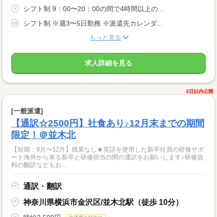
シフト制 9：00〜20：00の間で4時間以上の...
シフト制 ※週3〜5日勤務 ※派遣先カレンダ...
もっと見る
求人詳細を見る
3日以内公開
[一般派遣]
【通訳☆2500円】社食あり♪12月末までの期間
限定！＠並木北
【短期：9月〜12月】残業なし★英語を使用した新卒社員の研修サポ
ート海外から来る新卒と研修担当の間の通訳をお願いします♪研修資
料の翻訳などもお...
通訳・翻訳
神奈川県横浜市金沢区/並木北駅（徒歩 10分）