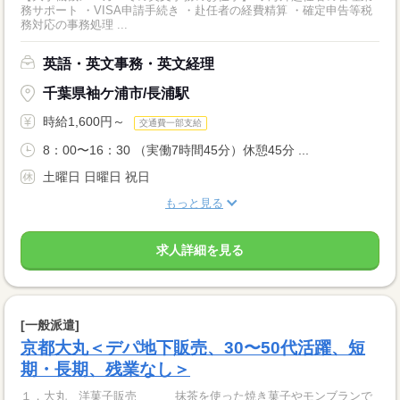
務サポート ・VISA申請手続き ・赴任者の経費精算 ・確定申告等税
務対応の事務処理 ...
英語・英文事務・英文経理
千葉県袖ケ浦市/長浦駅
時給1,600円～
交通費一部支給
8：00〜16：30 （実働7時間45分）休憩45分 ...
土曜日 日曜日 祝日
もっと見る
求人詳細を見る
[一般派遣]
京都大丸＜デパ地下販売、30〜50代活躍、短
期・長期、残業なし＞
１．大丸 洋菓子販売 抹茶を使った焼き菓子やモンブランで