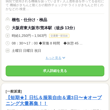
病院で使用される機械を扱っています♪ 人工透析器を作ってる会社に
て 機械がきちんと動くかの動作チェックや ライトがきちんと付くの
かなどの 検査...
梱包・仕分け・検品
大阪府東大阪市/荒本駅（徒歩 13分）
時給1,250円～1,563円
交通費一部支給
08：30〜17：00 ◆実働 8 時間 ◆休憩 45 ...
土曜日 日曜日 祝日
もっと見る
求人詳細を見る
[一般派遣]
【短期★】日払＆服装自由＆週3日〜★オープ
ニング大量募集！！