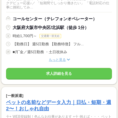
クデビュー応援♪／ 「短期間でしっかり働きたい」 「電話対応の仕
事に挑戦してみ...
コールセンター（テレフォンオペレーター）
大阪府大阪市中央区/北浜駅（徒歩 1分）
時給1,700円～
交通費一部支給
【勤務日】 週5日勤務 【勤務特徴】 フル...
■月‾金／週5日勤務 ・土日祝休み
もっと見る
求人詳細を見る
[一般派遣]
ペットの名前などデータ入力｜日払・短期・週
2〜！おしゃれ自由
十+ WEB登録制！色んなお仕事があります +十 例えば・・・ ペット