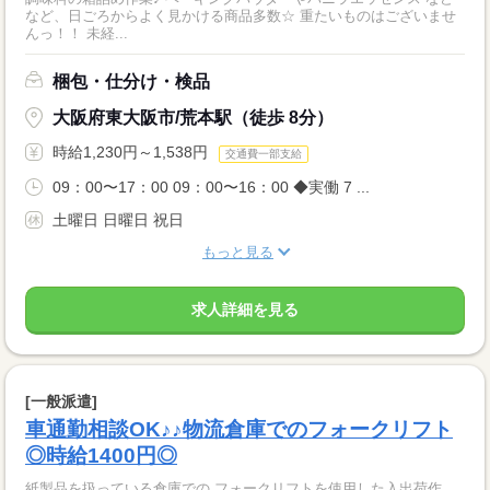
など、日ごろからよく見かける商品多数☆ 重たいものはございませ
んっ！！ 未経...
梱包・仕分け・検品
大阪府東大阪市/荒本駅（徒歩 8分）
時給1,230円～1,538円
交通費一部支給
09：00〜17：00 09：00〜16：00 ◆実働 7 ...
土曜日 日曜日 祝日
もっと見る
求人詳細を見る
[一般派遣]
車通勤相談OK♪♪物流倉庫でのフォークリフト
◎時給1400円◎
紙製品を扱っている倉庫での フォークリフトを使用した入出荷作