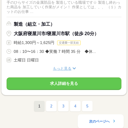
手のひらサイズの金属部品を 製造している職場です☆ 製造し終わっ
た商品を 加工していく作業がメイン！ 作業としては、、、 （１）カ
ットのお仕事 ...
製造（組立・加工）
大阪府寝屋川市/寝屋川市駅（徒歩 20分）
時給1,300円～1,625円
交通費一部支給
08：10〜16：30 ◆実働 7 時間 35 分 ◆休...
土曜日 日曜日
もっと見る
求人詳細を見る
1
2
3
4
5
次のページへ