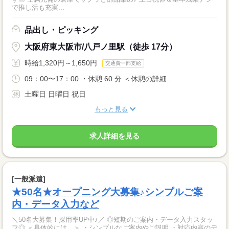
で推し活も充実...
品出し・ピッキング
大阪府東大阪市/八戸ノ里駅（徒歩 17分）
時給1,320円～1,650円
交通費一部支給
09：00〜17：00 ・休憩 60 分 ＜休憩の詳細...
土曜日 日曜日 祝日
もっと見る
求人詳細を見る
[一般派遣]
★50名★オープニング大募集♪シンプルご案
内・データ入力など
＼50名大募集！採用率UP中♪／ ◎短期のご案内・データ入力スタッ
フ◎ ＜具体的には…＞ ・シンプルなご案内やご説明 ・対応内容のデ