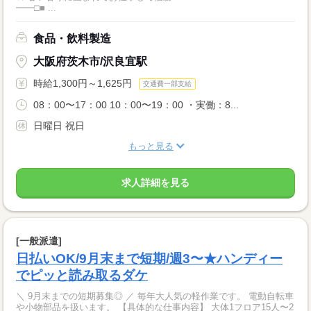
━━□■ ...
食品・飲料製造
大阪府茨木市/沢良宜駅
時給1,300円～1,625円
交通費一部支給
08：00〜17：00 10：00〜19：00 ・実働：8...
日曜日 祝日
もっと見る
求人詳細を見る
[一般派遣]
日払いOK/9月末まで短期/週3〜★ハンディー
でピッと読み取るダケ
＼ 9月末までの短期募集◎ ／ 毎年大人気の軽作業です。 電動自転車
や小物部品を扱います。 【具体的な仕事内容】 大体1フロア15人〜2