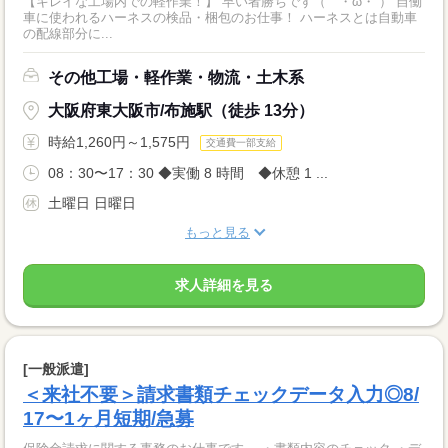
【キレイな工場内での軽作業！】 早い者勝ちです（｀・ω・´） 自働
車に使われるハーネスの検品・梱包のお仕事！ ハーネスとは自動車
の配線部分に...
その他工場・軽作業・物流・土木系
大阪府東大阪市/布施駅（徒歩 13分）
時給1,260円～1,575円
交通費一部支給
08：30〜17：30 ◆実働 8 時間 ◆休憩 1 ...
土曜日 日曜日
もっと見る
求人詳細を見る
[一般派遣]
＜来社不要＞請求書類チェックデータ入力◎8/
17〜1ヶ月短期/急募