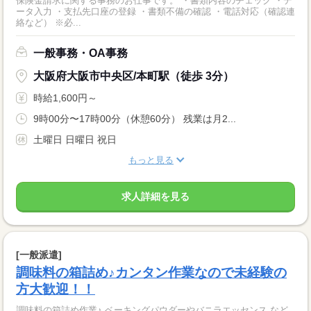
保険金請求に関する事務のお仕事です。 ・書類内容のチェック ・デ
ータ入力 ・支払先口座の登録 ・書類不備の確認 ・電話対応（確認連
絡など） ※必...
一般事務・OA事務
大阪府大阪市中央区/本町駅（徒歩 3分）
時給1,600円～
9時00分〜17時00分（休憩60分） 残業は月2...
土曜日 日曜日 祝日
もっと見る
求人詳細を見る
[一般派遣]
調味料の箱詰め♪カンタン作業なので未経験の
方大歓迎！！
調味料の箱詰め作業♪ ベーキングパウダーやバニラエッセンス など