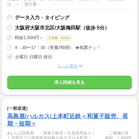
は…＞ ・提出書...
データ入力・タイピング
大阪府大阪市北区/大阪梅田駅（徒歩 5分）
時給1,500円～
交通費一部支給
9：30〜17：30（実働7時間） ★残業ナシ！
土曜日 日曜日 祝日
もっと見る
求人詳細を見る
[一般派遣]
高島屋/ハルカス/上本町近鉄＜和菓子販売、長
期・短期＞
●なんば高島屋 ・和菓子販売＜社員登用あり＞ ご進物が多
く百貨店での接客販売経験がある方は大歓迎！ 時給：1,400円