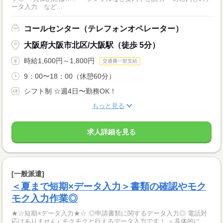
ータ入力 など...
コールセンター（テレフォンオペレーター）
大阪府大阪市北区/大阪駅（徒歩 5分）
時給1,600円～1,800円
交通費一部支給
9：00〜18：00（休憩60分）
シフト制 ☆週4日〜勤務OK！
もっと見る
求人詳細を見る
[一般派遣]
＜夏まで短期×データ入力＞書類の確認やモク
モク入力作業◎
★☆短期×データ入力★☆ ◎申請書類に関するデータ入力◎ 電話対
応はありません♪ モクモクと行えるデータ入力です！ ＜具体的に