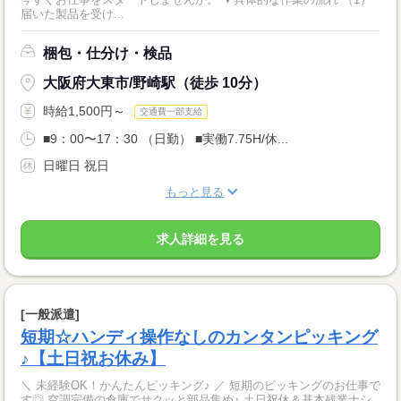
届いた製品を受け...
梱包・仕分け・検品
大阪府大東市/野崎駅（徒歩 10分）
時給1,500円～
交通費一部支給
■9：00〜17：30 （日勤） ■実働7.75H/休...
日曜日 祝日
もっと見る
求人詳細を見る
[一般派遣]
短期☆ハンディ操作なしのカンタンピッキング
♪【土日祝お休み】
＼ 未経験OK！かんたんピッキング♪ ／ 短期のピッキングのお仕事で
す◎ 空調完備の倉庫でサクッと部品集め♪ 土日祝休＆基本残業ナシ