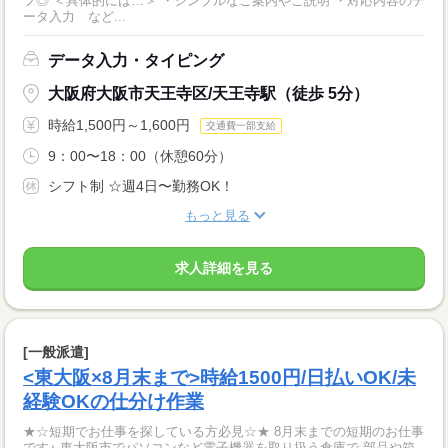
フ◎ ＜具体的には…＞ ・シンプルなご案内やご説明 ・対応内容のデ
ータ入力 など...
データ入力・タイピング
大阪府大阪市天王寺区/天王寺駅（徒歩 5分）
時給1,500円～1,600円
交通費一部支給
9：00〜18：00（休憩60分）
シフト制 ☆週4日〜勤務OK！
もっと見る
求人詳細を見る
[一般派遣]
<東大阪×8月末まで>時給1500円/日払いOK/未
経験OKの仕分け作業
★☆短期でお仕事を探している方必見☆★ 8月末までの短期のお仕事
です♪ 東大阪市でパソコンなど電子機器を取り扱う倉庫で 部品や箱