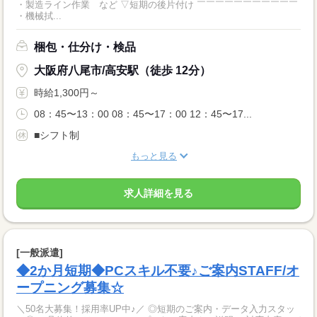
・製造ライン作業 など ▽短期の後片付け ￣￣￣￣￣￣￣￣￣￣￣
・機械拭...
梱包・仕分け・検品
大阪府八尾市/高安駅（徒歩 12分）
時給1,300円～
08：45〜13：00 08：45〜17：00 12：45〜17...
■シフト制
もっと見る
求人詳細を見る
[一般派遣]
◆2か月短期◆PCスキル不要♪ご案内STAFF/オ
ープニング募集☆
＼50名大募集！採用率UP中♪／ ◎短期のご案内・データ入力スタッ