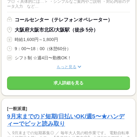
フ◎ ＜具体的には…＞ ・シンプルなご案内やご説明 ・対応内容のデ
ータ入力 など...
コールセンター（テレフォンオペレーター）
大阪府大阪市北区/大阪駅（徒歩 5分）
時給1,600円～1,800円
9：00〜18：00（休憩60分）
シフト制 ☆週4日〜勤務OK！
もっと見る
求人詳細を見る
[一般派遣]
9月末までのド短期/日払いOK/週5〜★ハンデ
ィーでピッと読み取り
＼ 9月末までの短期募集◎ ／ 毎年大人気の軽作業です。 電動自転車