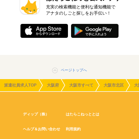
充実の検索機能と便利な通知機能で
アナタのしごと探しをお手伝い！
ページトップへ
派遣社員求人TOP
大阪府
大阪市すべて
大阪市北区
大
ディップ（株）
はたらこねっととは
ヘルプ＆お問い合わせ
利用規約