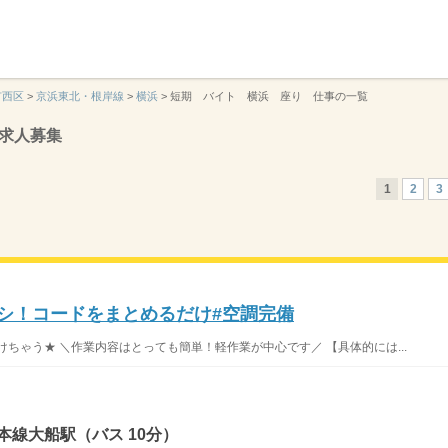
】
市西区
>
京浜東北・根岸線
>
横浜
>
短期 バイト 横浜 座り 仕事の一覧
求人募集
1
2
3
ナシ！コードをまとめるだけ#空調完備
ちゃう★ ＼作業内容はとっても簡単！軽作業が中心です／ 【具体的には...
本線大船駅（バス 10分）