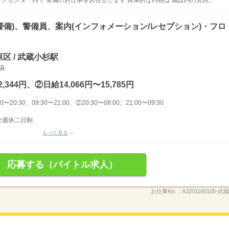
グセンター内で 警備のお仕事をお任せします 具体的な内容は 施設内の見回...
警備)、警備員、案内(インフォメーション/レセプション)・フロ
区 / 武蔵小杉駅
横浜
,344円、②日給14,066円〜15,785円
〜20:30、09:30〜21:00、②20:30〜08:00、21:00〜09:30
完全週休二日制
もっと見る
応募する（バイトル求人）
お仕事No.：
A3201100105-武