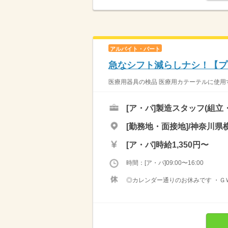
アルバイト・パート
急なシフト減らしナシ！【プ
医療用器具の検品 医療用カテーテルに使用す
[ア・パ]
製造スタッフ(組立
[勤務地・面接地]/神奈川県横
[ア・パ]
時給1,350円〜
時間：[ア・パ]09:00〜16:00
◎カレンダー通りのお休みです ・ＧＷ休