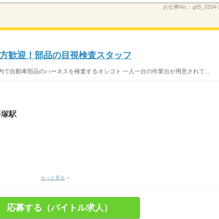
お仕事No.：
g05_0204-
方歓迎！部品の目視検査スタッフ
内で自動車部品のハーネスを検査するオシゴト 一人一台の作業台が用意されて...
平塚駅
もっと見る
応募する（バイトル求人）