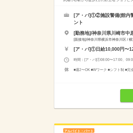
武蔵小杉駅から徒歩1分の好立地 ショッピン
[ア・パ]
①②施設警備(館内
ント
[勤務地]/神奈川県川崎市中原
[面接地]/神奈川県横浜市神奈川区 / 
[ア・パ]
①日給10,000円〜12
時間：[ア・パ]①08:00〜17:00、09:00
■週2〜OK ■Wワーク ■シフト制 ■
アルバイト・パート