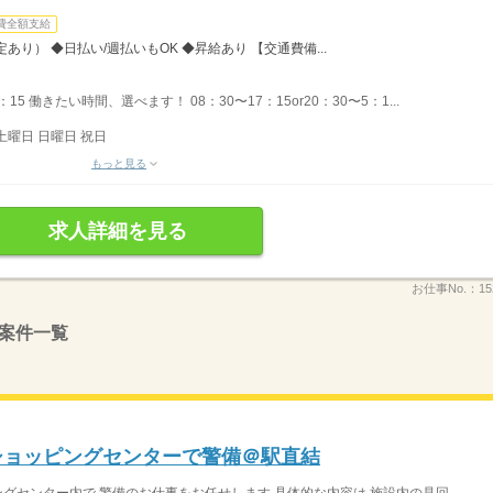
費全額支給
り） ◆日払い/週払いもOK ◆昇給あり 【交通費備...
：15 働きたい時間、選べます！ 08：30〜17：15or20：30〜5：1...
土曜日 日曜日 祝日
もっと見る
求人詳細を見る
お仕事No.：
1
案件一覧
ショッピングセンターで警備＠駅直結