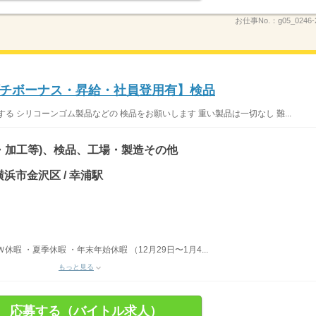
お仕事No.：
g05_0246-
チボーナス・昇給・社員登用有】検品
る シリコーンゴム製品などの 検品をお願いします 重い製品は一切なし 難...
・加工等)、検品、工場・製造その他
浜市金沢区 / 幸浦駅
暇 ・夏季休暇 ・年末年始休暇 （12月29日〜1月4...
もっと見る
応募する（バイトル求人）