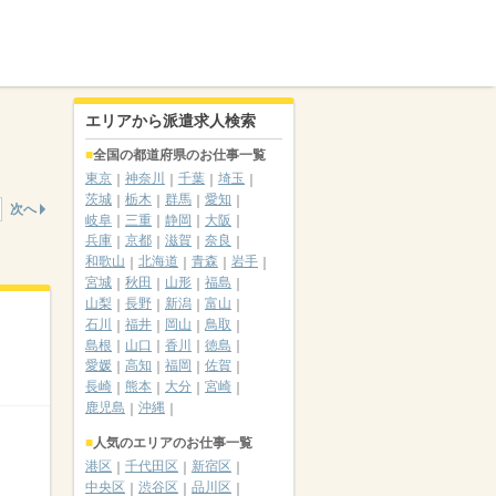
エリアから派遣求人検索
全国の都道府県のお仕事一覧
東京
神奈川
千葉
埼玉
茨城
栃木
群馬
愛知
次へ
岐阜
三重
静岡
大阪
兵庫
京都
滋賀
奈良
和歌山
北海道
青森
岩手
宮城
秋田
山形
福島
山梨
長野
新潟
富山
石川
福井
岡山
鳥取
島根
山口
香川
徳島
愛媛
高知
福岡
佐賀
長崎
熊本
大分
宮崎
鹿児島
沖縄
人気のエリアのお仕事一覧
港区
千代田区
新宿区
中央区
渋谷区
品川区