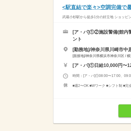
<駅直結で楽々>空調完備で暑
武蔵小杉駅から徒歩1分の好立地 ショッピン
[ア・パ]
①②施設警備(館内
ント
[勤務地]/神奈川県川崎市中原
[面接地]/神奈川県横浜市神奈川区 / 
[ア・パ]
①日給10,000円〜12
時間：[ア・パ]①08:00〜17:00、09:00
■週2〜OK ■Wワーク ■シフト制 ■