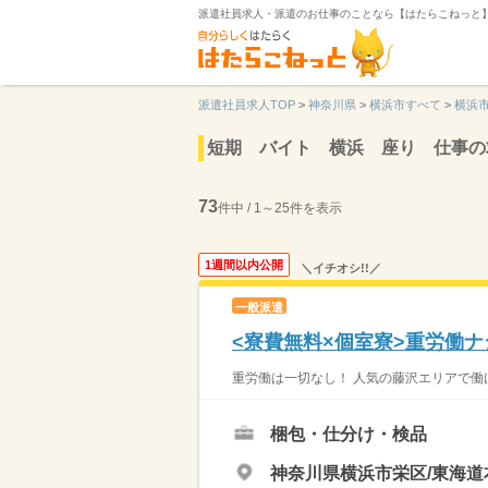
派遣社員求人・派遣のお仕事のことなら【はたらこねっと
派遣社員求人TOP
>
神奈川県
>
横浜市すべて
>
横浜
短期 バイト 横浜 座り 仕事の
73
件中 / 1～25件を表示
1週間以内公開
＼イチオシ!!／
一般派遣
<寮費無料×個室寮>重労働
重労働は一切なし！ 人気の藤沢エリアで働け
梱包・仕分け・検品
神奈川県横浜市栄区/東海道