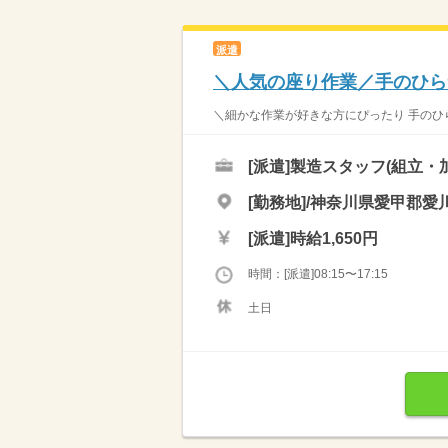
派遣
＼人気の座り作業／手のひら
＼細かな作業が好きな方にぴったり 手のひ
[派遣]
製造スタッフ(組立・
[勤務地]/神奈川県愛甲郡愛川
[派遣]
時給1,650円
時間：[派遣]08:15〜17:15
土日