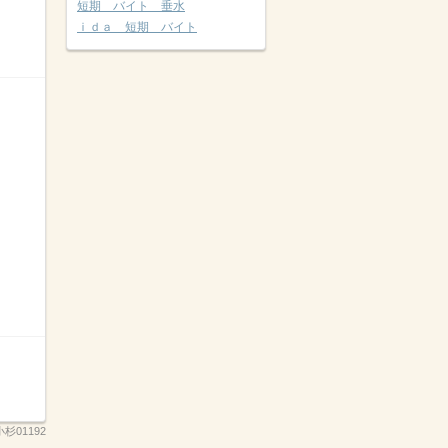
短期 バイト 垂水
ｉｄａ 短期 バイト
小杉01192