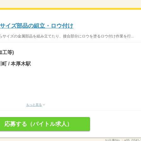
サイズ部品の組立・ロウ付け
らサイズの金属部品を組み立てたり、接合部分にロウを塗るロウ付け作業を行...
加工等)
町 / 本厚木駅
もっと見る
応募する（バイトル求人）
お仕事No.：
g05_0241-