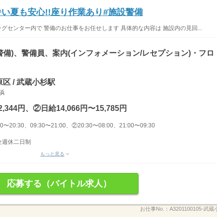
い夏も安心!!座り作業あり#施設警備
グセンター内で 警備のお仕事をお任せします 具体的な内容は 施設内の見回...
警備)、警備員、案内(インフォメーション/レセプション)・フロ
区 / 武蔵小杉駅
横浜
,344円、②日給14,066円〜15,785円
〜20:30、09:30〜21:00、②20:30〜08:00、21:00〜09:30
完全週休二日制
もっと見る
応募する（バイトル求人）
お仕事No.：
A3201100105-武蔵