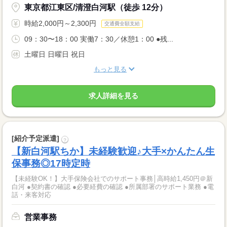
東京都江東区/清澄白河駅（徒歩 12分）
時給2,000円～2,300円
交通費全額支給
09：30〜18：00 実働7：30／休憩1：00 ●残...
土曜日 日曜日 祝日
もっと見る
求人詳細を見る
[紹介予定派遣]
?
【新白河駅ちか】未経験歓迎♪大手×かんたん生
保事務◎17時定時
【未経験OK！】大手保険会社でのサポート事務│高時給1,450円＠新
白河 ●契約書の確認 ●必要経費の確認 ●所属部署のサポート業務 ●電
話・来客対応
営業事務