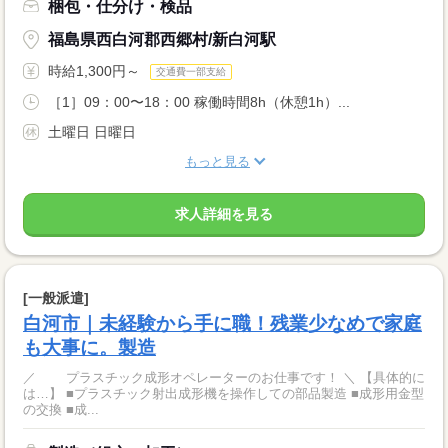
梱包・仕分け・検品
福島県西白河郡西郷村/新白河駅
時給1,300円～
交通費一部支給
［1］09：00〜18：00 稼働時間8h（休憩1h）...
土曜日 日曜日
もっと見る
求人詳細を見る
[一般派遣]
白河市｜未経験から手に職！残業少なめで家庭
も大事に。製造
／ プラスチック成形オペレーターのお仕事です！ ＼ 【具体的に
は…】 ■プラスチック射出成形機を操作しての部品製造 ■成形用金型
の交換 ■成...