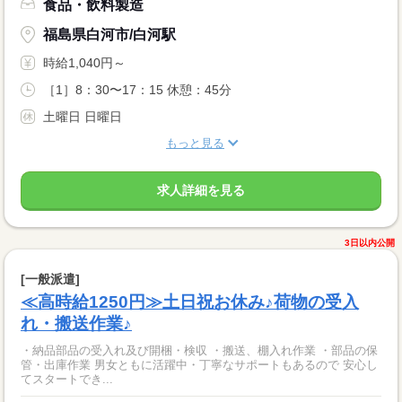
食品・飲料製造
福島県白河市/白河駅
時給1,040円～
［1］8：30〜17：15 休憩：45分
土曜日 日曜日
もっと見る
求人詳細を見る
3日以内公開
[一般派遣]
≪高時給1250円≫土日祝お休み♪荷物の受入
れ・搬送作業♪
・納品部品の受入れ及び開梱・検収 ・搬送、棚入れ作業 ・部品の保
管・出庫作業 男女ともに活躍中・丁寧なサポートもあるので 安心し
てスタートでき...