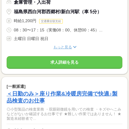
倉庫管理・入出荷
福島県西白河郡西郷村/新白河駅（車 5分）
時給1,200円
交通費全額支給
08：30〜17：15（実働08：00、休憩00：45）...
土曜日 日曜日 祝日
もっと見る
求人詳細を見る
[一般派遣]
＜日勤のみ＞座り作業&冷暖房完備で快適♪製
品検査のお仕事
◎小型製品の検査業務 ・双眼顕微鏡を用いての検査 ・キズやへこみ
などがないか確認するお仕事です ★難しい作業ではありません！ ★
製造未経験者で...