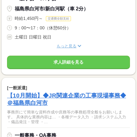
福島県白河市/新白河駅（車 2分）
時給1,450円～
交通費全額支給
9：00〜17：00（休憩60分）
土曜日 日曜日 祝日
もっと見る
求人詳細を見る
[一般派遣]
【10月開始】◆JR関連企業の工事現場事務◆
＠福島県白河市
事務所にて簡単な資料作成や庶務等の事務処理全般をお願いしま
す。 具体的な業務内容は… ・各種データ入力 ・請求システム入力
・備品発注・管理 ・...
一般事務・OA事務