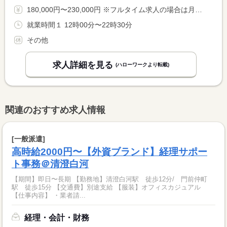
180,000円〜230,000円 ※フルタイム求人の場合は月額（換算額）、パート求人の場合は時間額を表示しています。
就業時間１ 12時00分〜22時30分
その他
求人詳細を見る
(ハローワークより転載)
関連のおすすめ求人情報
[一般派遣]
高時給2000円〜【外資ブランド】経理サポー
ト事務＠清澄白河
【期間】即日〜長期 【勤務地】清澄白河駅 徒歩12分/ 門前仲町
駅 徒歩15分 【交通費】別途支給 【服装】オフィスカジュアル
【仕事内容】 ・業者請...
経理・会計・財務