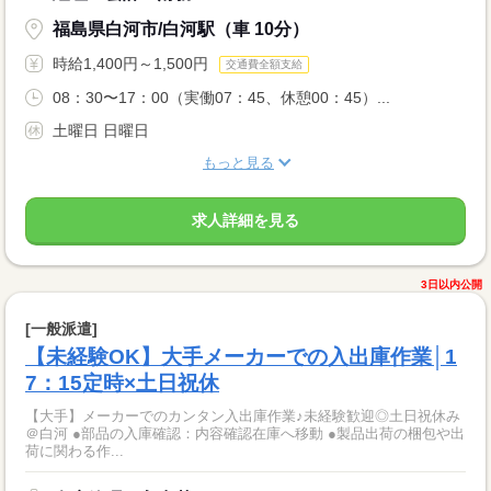
福島県白河市/白河駅（車 10分）
時給1,400円～1,500円
交通費全額支給
08：30〜17：00（実働07：45、休憩00：45）...
土曜日 日曜日
もっと見る
求人詳細を見る
3日以内公開
[一般派遣]
【未経験OK】大手メーカーでの入出庫作業│1
7：15定時×土日祝休
【大手】メーカーでのカンタン入出庫作業♪未経験歓迎◎土日祝休み
＠白河 ●部品の入庫確認：内容確認在庫へ移動 ●製品出荷の梱包や出
荷に関わる作...