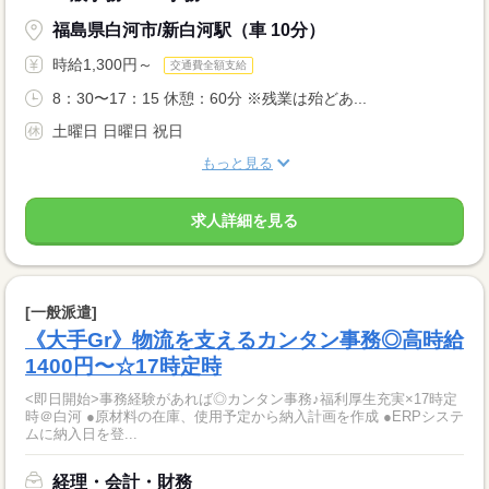
福島県白河市/新白河駅（車 10分）
時給1,300円～
交通費全額支給
8：30〜17：15 休憩：60分 ※残業は殆どあ...
土曜日 日曜日 祝日
もっと見る
求人詳細を見る
[一般派遣]
《大手Gr》物流を支えるカンタン事務◎高時給
1400円〜☆17時定時
<即日開始>事務経験があれば◎カンタン事務♪福利厚生充実×17時定
時＠白河 ●原材料の在庫、使用予定から納入計画を作成 ●ERPシステ
ムに納入日を登...
経理・会計・財務