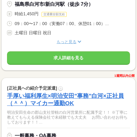
福島県白河市/新白河駅（徒歩 7分）
時給1,450円
交通費全額支給
09：00〜17：00（実働07：00、休憩01：00）...
土曜日 日曜日 祝日
もっと見る
求人詳細を見る
1週間以内公開
[正社員への紹介予定派遣]
?
手厚い福利厚生×明治安田"事務"白河×正社員
（＾＾）マイカー通勤OK
明治安田生命の郡山支社管轄の白河営業所に配属予定！！ ※丁寧に
教えてもらえる保険会社で未経験でも大丈夫 お問い合わせお待ち
しております！！...
一般事務・OA事務