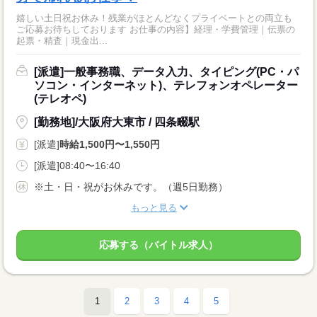
嬉しい土日祝お休み！残業がほとんどなくプライベートとの両立も
ご応募お待ちしております お仕事の内容】経理・学費管理｜伝票の
起票・精査｜現金出...
[派遣]一般事務職、データ入力、タイピング(PC・パ
ソコン・インターネット)、テレフォンオペレーター
(テレオペ)
[勤務地]/大阪府大東市 / 四条畷駅
[派遣]
時給1,500円〜1,550円
[派遣]08:40〜16:40
※土・日・祝がお休みです。（週5日勤務）
もっと見る
応募する（バイトル求人）
1
2
3
4
5