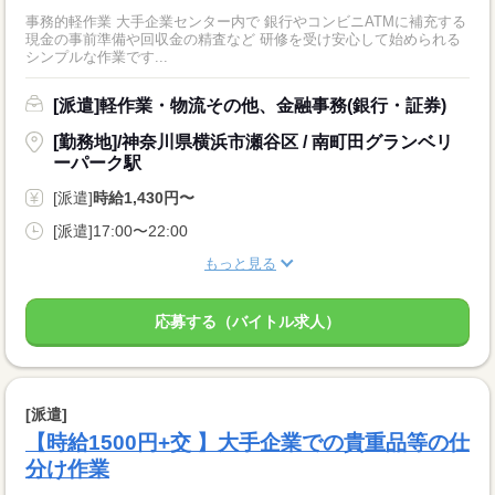
事務的軽作業 大手企業センター内で 銀行やコンビニATMに補充する
現金の事前準備や回収金の精査など 研修を受け安心して始められる
シンプルな作業です...
[派遣]軽作業・物流その他、金融事務(銀行・証券)
[勤務地]/神奈川県横浜市瀬谷区 / 南町田グランベリ
ーパーク駅
[派遣]
時給1,430円〜
[派遣]17:00〜22:00
もっと見る
応募する（バイトル求人）
[派遣]
【時給1500円+交 】大手企業での貴重品等の仕
分け作業