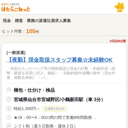
現金 精査 業務の派遣社員求人募集
105
ヒット件数：
件
3日以内公開
[一般派遣]
【夜勤】現金取扱スタッフ募集☆未経験OK
・現金の入ったバッグ等の残留確認と現金の計数 ・釣銭作成（紙
幣・硬貨を容器に封入、施錠） ・自動釣銭作成機の操作（流れ作
業、複数名体制） ・バ...
梱包・仕分け・検品
宮城県仙台市宮城野区/小鶴新田駅（車 3分）
時給1,300円～
交通費全額支給
★18：00〜6：00の間の間で実働8時間勤務 ...
シフト制（週５日勤務・週休２日）