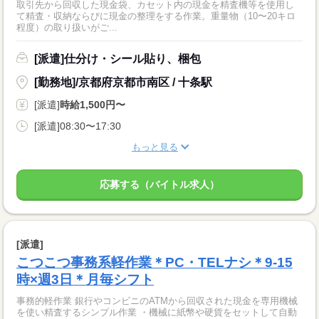
取引先から回収した現金袋、カセット内の現金を精査機等を使用し
て精査・収納ならびに現金の整理をする作業。重量物（10〜20キロ
程度）の取り扱いがご...
[派遣]仕分け・シール貼り、梱包
[勤務地]/京都府京都市南区 / 十条駅
[派遣]
時給1,500円〜
[派遣]08:30〜17:30
もっと見る
応募する（バイトル求人）
[派遣]
こつこつ事務系軽作業＊PC・TELナシ＊9-15
時×週3日＊月毎シフト
事務的軽作業 銀行やコンビニのATMから回収された現金を専用機械
を使い精査するシンプル作業 ・機械に紙幣や硬貨をセットして自動