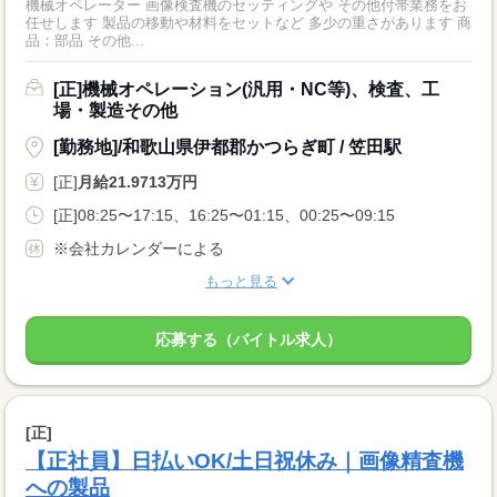
機械オペレーター 画像検査機のセッティングや その他付帯業務をお
任せします 製品の移動や材料をセットなど 多少の重さがあります 商
品：部品 その他...
[正]機械オペレーション(汎用・NC等)、検査、工
場・製造その他
[勤務地]/和歌山県伊都郡かつらぎ町 / 笠田駅
[正]
月給21.9713万円
[正]08:25〜17:15、16:25〜01:15、00:25〜09:15
※会社カレンダーによる
もっと見る
応募する（バイトル求人）
[正]
【正社員】日払いOK/土日祝休み｜画像精査機
への製品