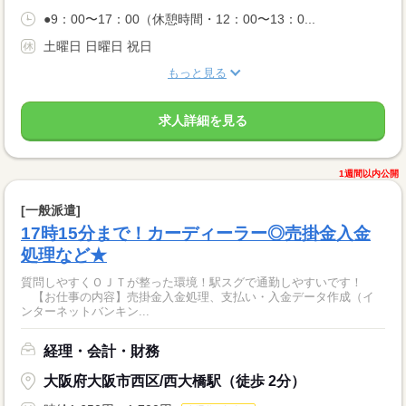
●9：00〜17：00（休憩時間・12：00〜13：0...
土曜日 日曜日 祝日
もっと見る
求人詳細を見る
1週間以内公開
[一般派遣]
17時15分まで！カーディーラー◎売掛金入金
処理など★
質問しやすくＯＪＴが整った環境！駅スグで通勤しやすいです！
【お仕事の内容】売掛金入金処理、支払い・入金データ作成（イ
ンターネットバンキン...
経理・会計・財務
大阪府大阪市西区/西大橋駅（徒歩 2分）