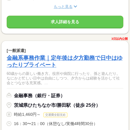
もっと見る
求人詳細を見る
3日以内公開
[一般派遣]
金融系事務作業｜定年後は夕方勤務で日中はゆ
ったりプライベート
60歳からの新しい働き方。役所や病院に行ったり、孫と遊んだり。
なにかと忙しい日中は自由にしつつ、夕方からは経験を活かして社
会とつながる充実感。...
金融事務（銀行・証券）
茨城県ひたちなか市/勝田駅（徒歩 25分）
時給1,460円～
交通費全額支給
16：30〜21：00（休憩なし/実働4時間30分）