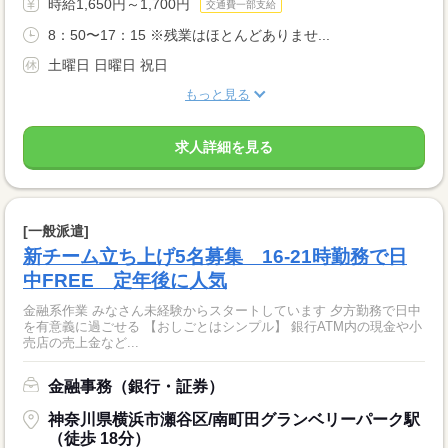
時給1,650円～1,700円
交通費一部支給
8：50〜17：15 ※残業はほとんどありませ...
土曜日 日曜日 祝日
もっと見る
求人詳細を見る
[一般派遣]
新チーム立ち上げ5名募集 16-21時勤務で日
中FREE 定年後に人気
金融系作業 みなさん未経験からスタートしています 夕方勤務で日中
を有意義に過ごせる 【おしごとはシンプル】 銀行ATM内の現金や小
売店の売上金など...
金融事務（銀行・証券）
神奈川県横浜市瀬谷区/南町田グランベリーパーク駅
（徒歩 18分）