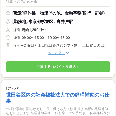
計算 ・表示された金...
[派遣]軽作業・物流その他、金融事務(銀行・証券)
[勤務地]/東京都杉並区 / 高井戸駅
[派遣]
時給1,290円〜
[派遣]09:00〜15:00、10:00〜16:00
※月〜金曜日と土日祝日を含むシフト制 土日祝日の出勤は月2〜4日ほどのイメージです ※勤務は月10〜13日程度 ※1カ月ごとにシフト決定 ※曜日固定はできませんが休み希望は毎月申請できます
もっと見る
応募する（バイトル求人）
[ア・パ]
世田谷区内の社会福祉法人での経理補助のお仕
事
☆福祉事業に関心があり、長く働ける方大歓迎 法人本部の経理補助
をお任せします 経理補助業務 ・銀行窓口での手続き ・伝票作成及び