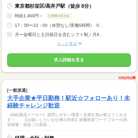
東京都杉並区/高井戸駅（徒歩 8分）
時給1,460円～
交通費全額支給
17：00〜22：00（休憩なし/実働5時間） ※...
月〜金曜日と土日祝日を含むシフト制／月8...
もっと見る
求人詳細を見る
3日以内公開
[一般派遣]
大手企業★平日勤務！駅近☆フォローあり！未
経験チャレンジ歓迎
《鋳鉄製品メーカー》質問しやすい環境！先輩社員が教えてくれま
す！ 【お願いしたいお仕事の内容】旅費精算ワークフローの内
容精査・承認｜口座振...