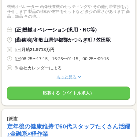
機械オペレーター 画像検査機のセッティングや その他付帯業務をお
任せします 製品の移動や材料をセットなど 多少の重さがあります 商
品：部品 その他...
[正]機械オペレーション(汎用・NC等)
[勤務地]/和歌山県伊都郡かつらぎ町 / 笠田駅
[正]
月給21.9713万円
[正]08:25〜17:15、16:25〜01:15、00:25〜09:15
※会社カレンダーによる
もっと見る
応募する（バイトル求人）
[派遣]
定年後の健康維持で60代スタッフたくさん活躍
♪金融系×軽作業