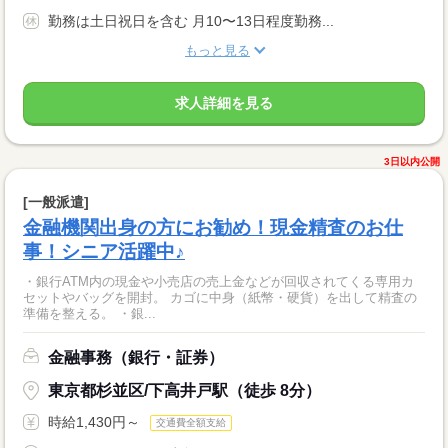
勤務は土日祝日を含む 月10〜13日程度勤務...
もっと見る
求人詳細を見る
3日以内公開
[一般派遣]
金融機関出身の方にお勧め！現金精査のお仕
事！シニア活躍中♪
・銀行ATM内の現金や小売店の売上金などが回収されてくる専用カ
セットやバッグを開封。 カゴに中身（紙幣・硬貨）を出して精査の
準備を整える。 ・銀...
金融事務（銀行・証券）
東京都杉並区/下高井戸駅（徒歩 8分）
時給1,430円～
交通費全額支給