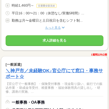
時給1,460円～
交通費全額支給
平日16：00〜21：00（休憩なし/実働5時間）...
勤務は月〜金曜日と土日祝日を含むシフト制...
もっと見る
求人詳細を見る
1週間以内公開
[一般派遣]
＼神戸市／未経験OK♪官公庁にて窓口・事務サ
ポート☆
【官公庁で一般事務】 ・保険受付事務 ・現金取り扱い、銀行での振
込作業 ・助成金等受付、精査事務 ・福祉体験用具の貸し出し ・研
修、講座の実施、...
一般事務・OA事務