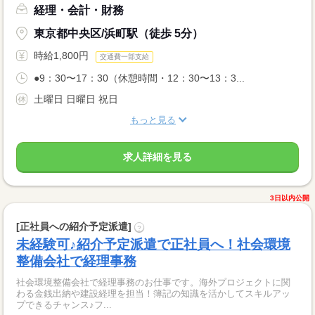
経理・会計・財務
東京都中央区/浜町駅（徒歩 5分）
時給1,800円
交通費一部支給
●9：30〜17：30（休憩時間・12：30〜13：3...
土曜日 日曜日 祝日
もっと見る
求人詳細を見る
3日以内公開
[正社員への紹介予定派遣]
?
未経験可♪紹介予定派遣で正社員へ！社会環境
整備会社で経理事務
社会環境整備会社で経理事務のお仕事です。海外プロジェクトに関
わる金銭出納や建設経理を担当！簿記の知識を活かしてスキルアッ
プできるチャンス♪フ...