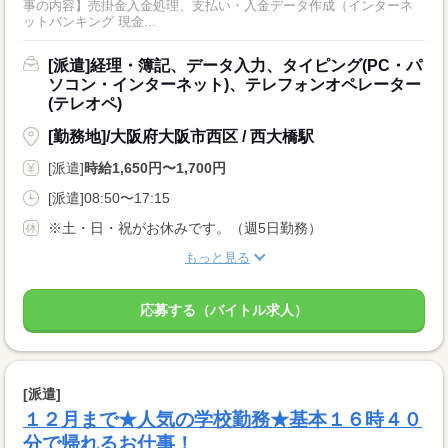
事の内容】売掛金入金処理、支払い・入金データ作成（インターネ
ットバンキング 現金...
[派遣]経理・簿記、データ入力、タイピング(PC・パ
ソコン・インターネット)、テレフォンオペレーター
(テレオペ)
[勤務地]/大阪府大阪市西区 / 西大橋駅
[派遣]
時給1,650円〜1,700円
[派遣]08:50〜17:15
※土・日・祝がお休みです。（週5日勤務）
もっと見る
応募する（バイトル求人）
[派遣]
１２月まで★人気の学校勤務★基本１６時４０
分で帰れるお仕事！