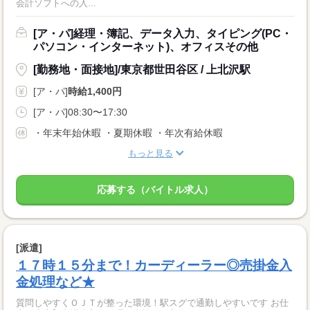
会計ソフトへの入...
[ア・パ]経理・簿記、データ入力、タイピング(PC・
パソコン・インターネット)、オフィスその他
[勤務地・面接地]/東京都世田谷区 / 上北沢駅
[ア・パ]
時給1,400円
[ア・パ]08:30〜17:30
・年末年始休暇 ・夏期休暇 ・年次有給休暇
もっと見る
応募する（バイトル求人）
[派遣]
１７時１５分まで！カーディーラー◎売掛金入
金処理など★
質問しやすくＯＪＴが整った環境！駅スグで通勤しやすいです お仕