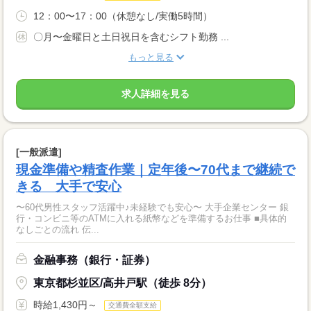
12：00〜17：00（休憩なし/実働5時間）
〇月〜金曜日と土日祝日を含むシフト勤務 ...
もっと見る
求人詳細を見る
[一般派遣]
現金準備や精査作業｜定年後〜70代まで継続で
きる 大手で安心
〜60代男性スタッフ活躍中♪未経験でも安心〜 大手企業センター 銀
行・コンビニ等のATMに入れる紙幣などを準備するお仕事 ■具体的
なしごとの流れ 伝...
金融事務（銀行・証券）
東京都杉並区/高井戸駅（徒歩 8分）
時給1,430円～
交通費全額支給