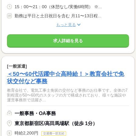
15：00〜21：00（休憩なし/実働6時間） ※...
勤務は平日と土日祝日を含む 月11〜13日程...
もっと見る
求人詳細を見る
[一般派遣]
＜50〜60代活躍中☆高時給！＞教育会社で免
状交付など事務
教育会社で、電気工事士免状の交付など事務のお仕事です。全体の7
割程度が50〜60代のスタッフの方で構成されており、様々な施設や
運営事務所で活躍さ...
一般事務・OA事務
東京都新宿区/高田馬場駅（徒歩 1分）
時給2,200円
交通費一部支給