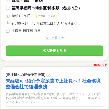
経理・会計・財務
福岡県福岡市博多区/博多駅（徒歩 5分）
時給1,270円～
交通費一部支給
9：00〜17：45 ※残業はほとんどありませ...
土曜日 日曜日 祝日
もっと見る
求人詳細を見る
3日以内公開
[正社員への紹介予定派遣]
?
未経験可♪紹介予定派遣で正社員へ！社会環境
整備会社で経理事務
社会環境整備会社で経理事務のお仕事です。海外プロジェクトに関
わる金銭出納や建設経理を担当！簿記の知識を活かしてスキルアッ
プできるチャンス♪フ...