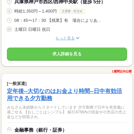
兵庫県神戸市西区/西神中央駅（徒歩 5分）
時給1,350円～1,400円
交通費一部支給
08：45〜17：30 【残業】有 場合によりあ...
土曜日 日曜日 祝日
もっと見る
求人詳細を見る
1週間以内公開
[一般派遣]
定年後--大切なのはお金より時間--日中有効活
用できる夕方勤務
みなさん未経験からスタートしています 夕方勤務で日中を有意義に
過ごせる 【おしごとはシンプル】 銀行ATM内の現金や小売店の売上
金などが回収され...
金融事務（銀行・証券）