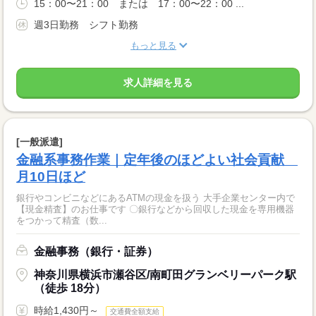
15：00〜21：00 または 17：00〜22：00 ...
週3日勤務 シフト勤務
もっと見る
求人詳細を見る
[一般派遣]
金融系事務作業｜定年後のほどよい社会貢献
月10日ほど
銀行やコンビニなどにあるATMの現金を扱う 大手企業センター内で
【現金精査】のお仕事です 〇銀行などから回収した現金を専用機器
をつかって精査（数...
金融事務（銀行・証券）
神奈川県横浜市瀬谷区/南町田グランベリーパーク駅
（徒歩 18分）
時給1,430円～
交通費全額支給