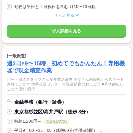
勤務は平日と土日祝日を含む 月10〜13日程...
もっと見る
求人詳細を見る
[一般派遣]
週3日×9〜15時 初めてでもかんたん！専用機
器で現金精査作業
パート派遣スタッフさんが多数活躍中 みなさん未経験からスタート
されています 大手企業センターで現金精査のおしごと ■具体的なし
ごとの流れ 銀行...
金融事務（銀行・証券）
東京都杉並区/高井戸駅（徒歩 8分）
時給1,290円～
交通費全額支給
平日9：00〜15：00（休憩60分/実働5時間） ...