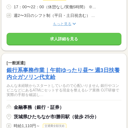
17：00〜22：00（休憩なし/実働5時間） ※...
週2〜3日のシフト制（平日・土日祝含む） ...
もっと見る
求人詳細を見る
[一般派遣]
銀行系事務作業｜午前ゆったり昼〜 週3日扶養
内☆ガソリン代支給
みんな未経験からスタートしているので心配いりません 銀行やコン
ビニなどにあるATMにセットする現金を整えるレア業務 OJT研修で
実際の手順を確認し...
金融事務（銀行・証券）
茨城県ひたちなか市/勝田駅（徒歩 25分）
時給1,110円～
交通費全額支給