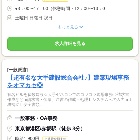
●8：00〜17：00（休憩時間・12：00〜13：0...
土曜日 日曜日 祝日
もっと見る
求人詳細を見る
[一般派遣]
【超有名な大手建設総合会社♪】建築現場事務
をオマカセ◎
有名ビルを多数建設☆大手ゼネコンでのコツコツ現場事務◇請求書
作成など ●請求書・伝票、注書の作成・処理Ｌシステムへの入力 ●工
務補助Ｌ安全書類...
一般事務・OA事務
東京都港区/赤坂駅（徒歩 3分）
時給1,900円
交通費全額支給