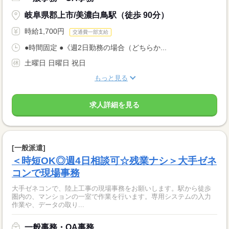
岐阜県郡上市/美濃白鳥駅（徒歩 90分）
時給1,700円
交通費一部支給
●時間固定 ●《週2日勤務の場合（どちらか...
土曜日 日曜日 祝日
もっと見る
求人詳細を見る
[一般派遣]
＜時短OK◎週4日相談可☆残業ナシ＞大手ゼネ
コンで現場事務
大手ゼネコンで、陸上工事の現場事務をお願いします。駅から徒歩
圏内の、マンションの一室で作業を行います。専用システムの入力
作業や、データの取り...
一般事務・OA事務