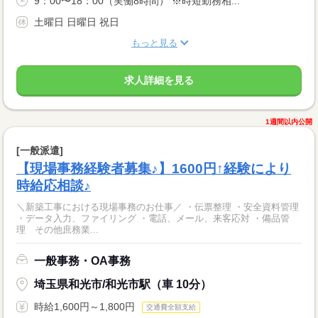
9：00〜18：00（実働8時間） ※時短勤務相...
土曜日 日曜日 祝日
もっと見る
求人詳細を見る
1週間以内公開
[一般派遣]
【現場事務経験者募集♪】1600円↑経験により
時給応相談♪
＼新築工事における現場事務のお仕事／ ・伝票整理 ・安全資料管理
・データ入力、ファイリング ・電話、メール、来客応対 ・備品管
理 その他庶務業...
一般事務・OA事務
埼玉県和光市/和光市駅（車 10分）
時給1,600円～1,800円
交通費全額支給