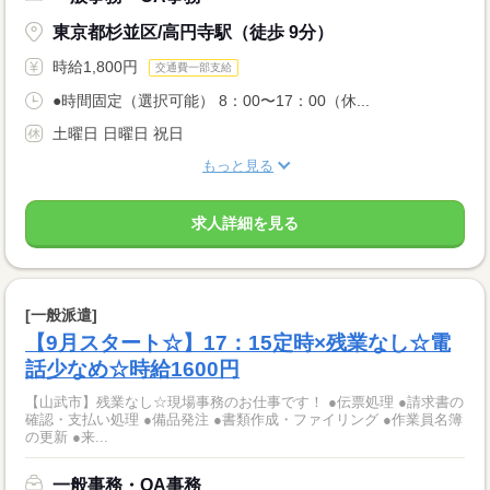
東京都杉並区/高円寺駅（徒歩 9分）
時給1,800円
交通費一部支給
●時間固定（選択可能） 8：00〜17：00（休...
土曜日 日曜日 祝日
もっと見る
求人詳細を見る
[一般派遣]
【9月スタート☆】17：15定時×残業なし☆電
話少なめ☆時給1600円
【山武市】残業なし☆現場事務のお仕事です！ ●伝票処理 ●請求書の
確認・支払い処理 ●備品発注 ●書類作成・ファイリング ●作業員名簿
の更新 ●来...
一般事務・OA事務