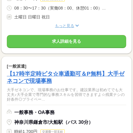
08：30〜17：30（実働08：00、休憩01：00）...
土曜日 日曜日 祝日
もっと見る
求人詳細を見る
[一般派遣]
【17時半定時ピタ☆車通勤可＆P無料】大手ゼ
ネコンで現場事務
大手ゼネコンで、現場事務のお仕事です。建設業界は初めてでも大
丈夫♪大手企業で専門的な事務スキルを習得できますよ☆残業ナシの
好条件◎プライベー...
一般事務・OA事務
神奈川県鎌倉市/大船駅（バス 30分）
時給1,700円
交通費一部支給