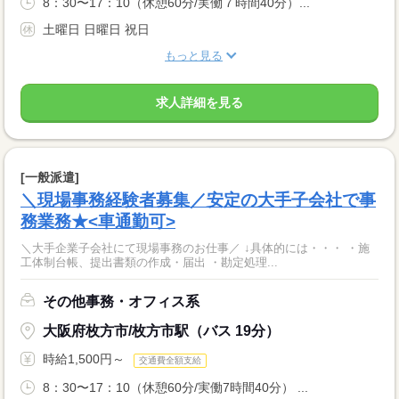
8：30〜17：10（休憩60分/実働７時間40分）...
土曜日 日曜日 祝日
もっと見る
求人詳細を見る
[一般派遣]
＼現場事務経験者募集／安定の大手子会社で事
務業務★<車通勤可>
＼大手企業子会社にて現場事務のお仕事／ ↓具体的には・・・ ・施
工体制台帳、提出書類の作成・届出 ・勘定処理...
その他事務・オフィス系
大阪府枚方市/枚方市駅（バス 19分）
時給1,500円～
交通費全額支給
8：30〜17：10（休憩60分/実働7時間40分） ...