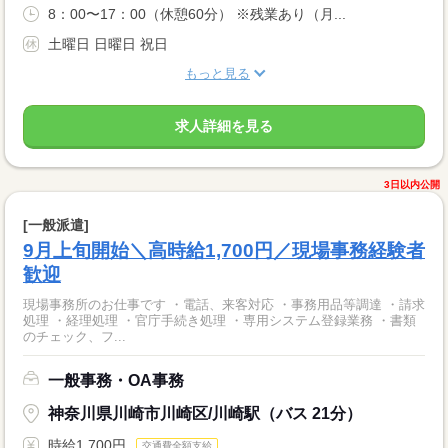
8：00〜17：00（休憩60分） ※残業あり（月...
土曜日 日曜日 祝日
もっと見る
求人詳細を見る
3日以内公開
[一般派遣]
9月上旬開始＼高時給1,700円／現場事務経験者
歓迎
現場事務所のお仕事です ・電話、来客対応 ・事務用品等調達 ・請求
処理 ・経理処理 ・官庁手続き処理 ・専用システム登録業務 ・書類
のチェック、フ...
一般事務・OA事務
神奈川県川崎市川崎区/川崎駅（バス 21分）
時給1,700円
交通費全額支給