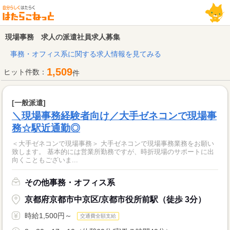
現場事務 求人の派遣社員求人募集
事務・オフィス系に関する求人情報を見てみる
1,509
ヒット件数：
件
[一般派遣]
＼現場事務経験者向け／大手ゼネコンで現場事
務☆駅近通勤◎
＜大手ゼネコンで現場事務＞ 大手ゼネコンで現場事務業務をお願い
致します。 基本的には営業所勤務ですが、時折現場のサポートに出
向くこともございま...
その他事務・オフィス系
京都府京都市中京区/京都市役所前駅（徒歩 3分）
時給1,500円～
交通費全額支給