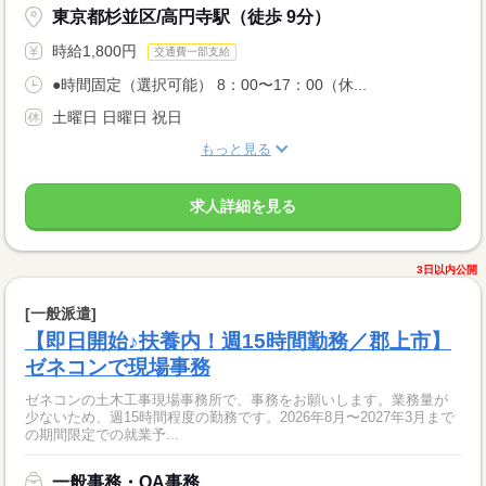
東京都杉並区/高円寺駅（徒歩 9分）
時給1,800円
交通費一部支給
●時間固定（選択可能） 8：00〜17：00（休...
土曜日 日曜日 祝日
もっと見る
求人詳細を見る
3日以内公開
[一般派遣]
【即日開始♪扶養内！週15時間勤務／郡上市】
ゼネコンで現場事務
ゼネコンの土木工事現場事務所で、事務をお願いします。業務量が
少ないため、週15時間程度の勤務です。2026年8月〜2027年3月まで
の期間限定での就業予...
一般事務・OA事務