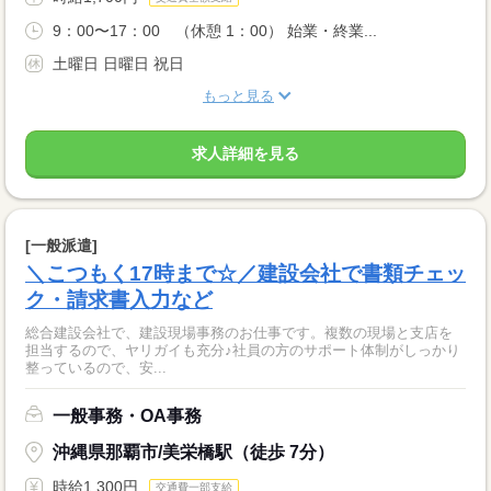
9：00〜17：00 （休憩 1：00） 始業・終業...
土曜日 日曜日 祝日
もっと見る
求人詳細を見る
[一般派遣]
＼こつもく17時まで☆／建設会社で書類チェッ
ク・請求書入力など
総合建設会社で、建設現場事務のお仕事です。複数の現場と支店を
担当するので、ヤリガイも充分♪社員の方のサポート体制がしっかり
整っているので、安...
一般事務・OA事務
沖縄県那覇市/美栄橋駅（徒歩 7分）
時給1,300円
交通費一部支給