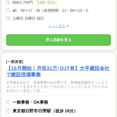
時給1,750円
交通費一部支給
●8：30〜17：30（休憩時間・12：00〜13：0...
土曜日 日曜日 祝日
もっと見る
求人詳細を見る
[一般派遣]
【10月開始！月収31万↑OJT有】大手建設会社
で建設現場事務
大手建設会社で、現場事務のお仕事です。新築物流施設をつくるプ
ロジェクトを支えるやりがい十分のポジション◎これまでのスキル
を活かして安定して長...
一般事務・OA事務
東京都日野市/日野駅（徒歩 16分）