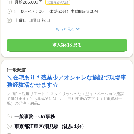
月給285,000円
交通費全額支給
8：00〜17：00 （休憩60分）実働8時間00分 ...
土曜日 日曜日 祝日
もっと見る
求人詳細を見る
[一般派遣]
＼在宅あり＊残業少／オシャレな施設で現場事
務経験活かせます☆
／ 週1日程度リモート！ スタイリッシュな大型イノベーション施設
で働けます♪ ＼ <具体的には...> ＊自社開発のアプリ（工事資材手
配）の発注・納品...
一般事務・OA事務
東京都江東区/潮見駅（徒歩 1分）