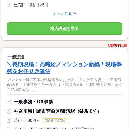
土曜日 日曜日 祝日
もっと見る
求人詳細を見る
1週間以内公開
[一般派遣]
＼長期現場！高時給／マンション新築＊現場事
務をお任せ＠鷺沼
マンション新築工事の現場事務のお仕事！ 主な仕事内容… ・工事写
真整理 ・工事情報のデータ入力 ・請求書対応 ・電話来客応対、清掃
等の庶務業務 ...
一般事務・OA事務
神奈川県川崎市宮前区/鷺沼駅（徒歩 8分）
時給1,800円～
交通費全額支給