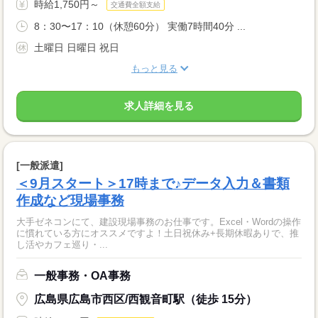
時給1,750円～
交通費全額支給
8：30〜17：10（休憩60分） 実働7時間40分 ...
土曜日 日曜日 祝日
もっと見る
求人詳細を見る
[一般派遣]
＜9月スタート＞17時まで♪データ入力＆書類
作成など現場事務
大手ゼネコンにて、建設現場事務のお仕事です。Excel・Wordの操作
に慣れている方にオススメですよ！土日祝休み+長期休暇ありで、推
し活やカフェ巡り・...
一般事務・OA事務
広島県広島市西区/西観音町駅（徒歩 15分）