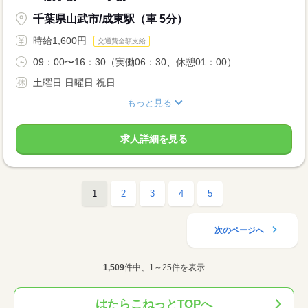
千葉県山武市/成東駅（車 5分）
時給1,600円
交通費全額支給
09：00〜16：30（実働06：30、休憩01：00）
土曜日 日曜日 祝日
もっと見る
求人詳細を見る
1
2
3
4
5
次のページへ
1,509
件中、1～25件を表示
はたらこねっとTOPへ