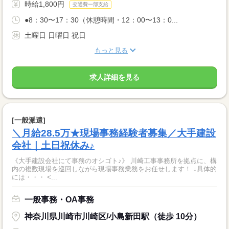
時給1,800円
交通費一部支給
●8：30〜17：30（休憩時間・12：00〜13：0...
土曜日 日曜日 祝日
もっと見る
求人詳細を見る
[一般派遣]
＼月給28.5万★現場事務経験者募集／大手建設
会社｜土日祝休み♪
《大手建設会社にて事務のオシゴト♪》 川崎工事事務所を拠点に、構
内の複数現場を巡回しながら現場事務業務をお任せします！ ↓具体的
には・・・ <...
一般事務・OA事務
神奈川県川崎市川崎区/小島新田駅（徒歩 10分）