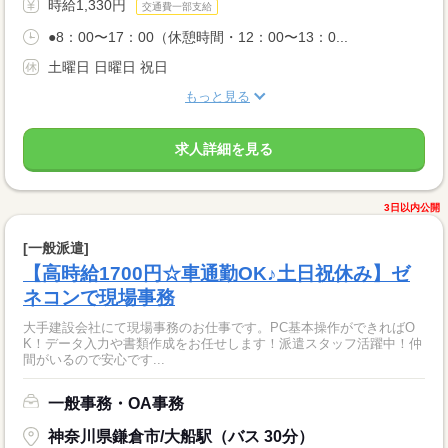
時給1,330円
交通費一部支給
●8：00〜17：00（休憩時間・12：00〜13：0...
土曜日 日曜日 祝日
もっと見る
求人詳細を見る
3日以内公開
[一般派遣]
【高時給1700円☆車通勤OK♪土日祝休み】ゼ
ネコンで現場事務
大手建設会社にて現場事務のお仕事です。PC基本操作ができればO
K！データ入力や書類作成をお任せします！派遣スタッフ活躍中！仲
間がいるので安心です...
一般事務・OA事務
神奈川県鎌倉市/大船駅（バス 30分）