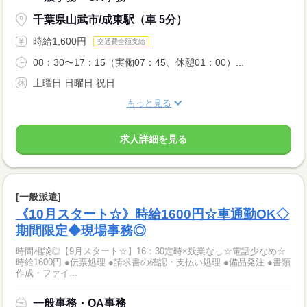
千葉県山武市/成東駅（車 5分）
時給1,600円
交通費全額支給
08：30〜17：15（実働07：45、休憩01：00）...
土曜日 日曜日 祝日
もっと見る
求人詳細を見る
[一般派遣]
《10月スタート☆》時給1600円☆車通勤OK◇
期間限定◆現場事務◎
時間相談◎【9月スタート☆】16：30定時×残業なし☆電話少なめ☆
時給1600円 ●伝票処理 ●請求書の確認・支払い処理 ●備品発注 ●書類
作成・ファイ...
一般事務・OA事務