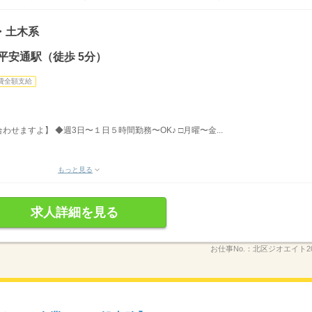
・土木系
平安通駅（徒歩 5分）
費全額支給
せますよ】 ◆週3日〜１日５時間勤務〜OK♪ □月曜〜金...
もっと見る
求人詳細を見る
お仕事No.：
北区ジオエイト2026