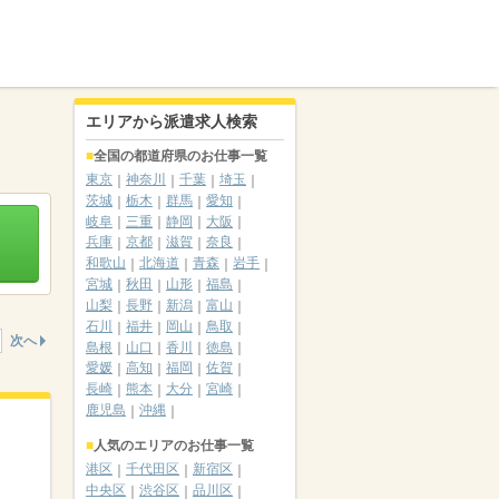
エリアから派遣求人検索
全国の都道府県のお仕事一覧
東京
神奈川
千葉
埼玉
茨城
栃木
群馬
愛知
岐阜
三重
静岡
大阪
兵庫
京都
滋賀
奈良
和歌山
北海道
青森
岩手
宮城
秋田
山形
福島
山梨
長野
新潟
富山
石川
福井
岡山
鳥取
次へ
島根
山口
香川
徳島
愛媛
高知
福岡
佐賀
長崎
熊本
大分
宮崎
鹿児島
沖縄
人気のエリアのお仕事一覧
港区
千代田区
新宿区
中央区
渋谷区
品川区