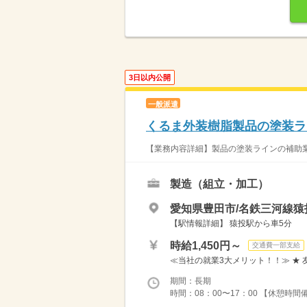
3日以内公開
一般派遣
くるま外装樹脂製品の塗装ラ
【業務内容詳細】製品の塗装ラインの補助業
製造（組立・加工）
愛知県豊田市/名鉄三河線猿
【駅情報詳細】 猿投駅から車5分
時給1,450円～
交通費一部支給
≪当社の就業3大メリット！！≫ ★ 
期間：長期
時間：08：00〜17：00 【休憩時間備