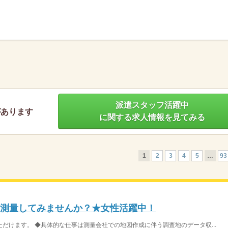
】
派遣スタッフ活躍中
があります
に関する求人情報を見てみる
1
2
3
4
5
…
93
、測量してみませんか？★女性活躍中！
だけます。 ◆具体的な仕事は測量会社での地図作成に伴う調査地のデータ収...