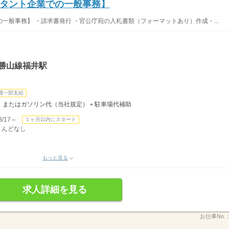
タント企業での一般事務】
一般事務】 ・請求書発行 ・官公庁宛の入札書類（フォーマットあり）作成・...
勝山線福井駅
費一部支給
月）またはガソリン代（当社規定）＋駐車場代補助
/17～
１ヶ月以内にスタート
ほとんどなし
もっと見る
求人詳細を見る
お仕事No.