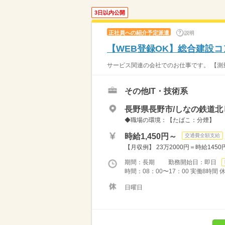
3日以内公開
正社員への紹介予定派遣
説明
【WEB登録OK】総合建設
サービス関連の会社でのお仕事です。 【測量
その他IT・技術系
長野県長野市/しなの鉄道北
◆職場の環境：【たばこ：分煙】
時給1,450円～
交通費全額支給
【月収例】 23万2000円＝時給145
期間：長期 勤務開始日：即日
時間：08：00〜17：00 実働8時間 
日曜日