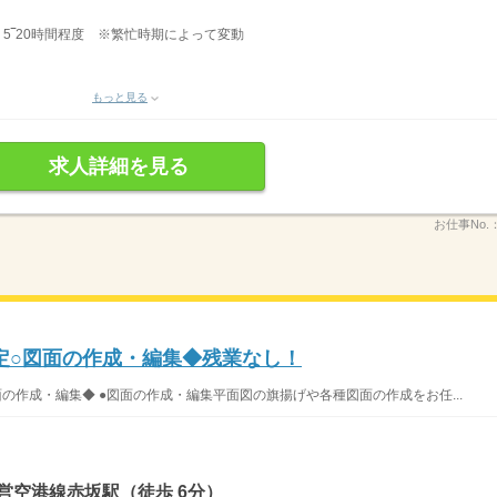
有 5‾20時間程度 ※繁忙時期によって変動
もっと見る
求人詳細を見る
お仕事No.
定○図面の作成・編集◆残業なし！
図面の作成・編集◆ ●図面の作成・編集平面図の旗揚げや各種図面の作成をお任...
営空港線赤坂駅（徒歩 6分）