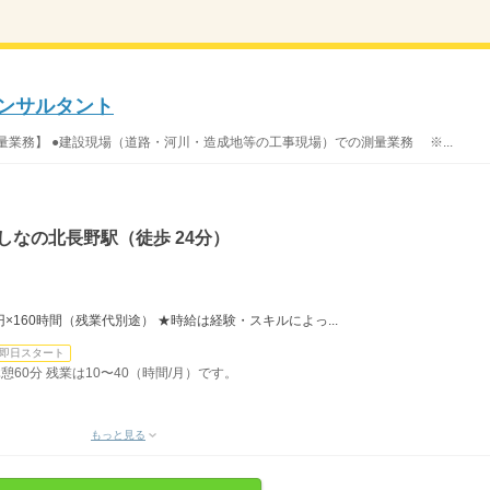
コンサルタント
業務】 ●建設現場（道路・河川・造成地等の工事現場）での測量業務 ※...
しなの北長野駅（徒歩 24分）
0円×160時間（残業代別途） ★時給は経験・スキルによっ...
即日スタート
休憩60分 残業は10〜40（時間/月）です。
もっと見る