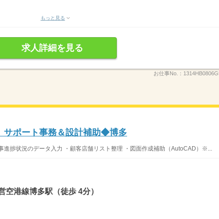
もっと見る
求人詳細を見る
お仕事No.：
1314HB0806G
】サポート事務＆設計補助◆博多
捗状況のデータ入力 ・顧客店舗リスト整理 ・図面作成補助（AutoCAD）※...
営空港線博多駅（徒歩 4分）