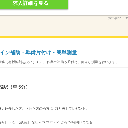
求人詳細を見る
お仕事No.：
s
イン補助・準備片付け・簡単測量
務（有機溶剤を扱います）。 作業の準備や片付け、簡単な測量を行います。...
投駅（車 5分）
友人紹介した方、された方の両方に【3万円】プレゼント...
考】 60分 【残業】 なし ≪スマホ・PCから24時間いつでも...