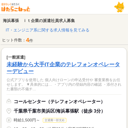
海浜幕張 ｉｔ企業の派遣社員求人募集
IT・エンジニア系に関する求人情報を見てみる
4
ヒット件数：
件
[一般派遣]
未経験から大手IT企業のテレフォンオペレータ
ーデビュー
公式アプリを使用した 個人向けローンの申込受付や 審査業務をお任
せします。 ▼具体的には… ・アプリ内の登録内容の確認 ・添付され
た書類の不備チ...
コールセンター（テレフォンオペレーター）
千葉県千葉市美浜区/海浜幕張駅（徒歩 3分）
時給1,500円～
交通費一部支給