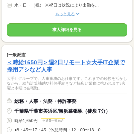
水・日・（祝） ※祝日は状況により出勤を...
もっと見る
求人詳細を見る
[一般派遣]
＜時給1650円＞週2日リモート☆大手IT企業で
採用アシなど人事
大手ITグループで、人事事務のお仕事です。これまでの経験を活かし
ながら、給与計算補助や社保手続きなど幅広い業務に携われます♪火
曜と木曜は在宅勤...
総務・人事・法務・特許事務
千葉県千葉市美浜区/海浜幕張駅（徒歩 7分）
時給1,650円
交通費一部支給
●8：45〜17：45（休憩時間・12：00〜13：0...