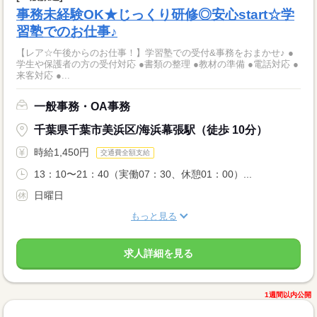
事務未経験OK★じっくり研修◎安心start☆学
習塾でのお仕事♪
【レア☆午後からのお仕事！】学習塾での受付&事務をおまかせ♪ ●
学生や保護者の方の受付対応 ●書類の整理 ●教材の準備 ●電話対応 ●
来客対応 ●...
一般事務・OA事務
千葉県千葉市美浜区/海浜幕張駅（徒歩 10分）
時給1,450円
交通費全額支給
13：10〜21：40（実働07：30、休憩01：00）...
日曜日
もっと見る
求人詳細を見る
1週間以内公開