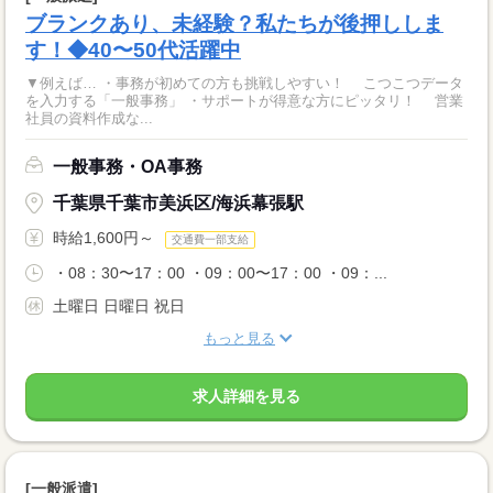
ブランクあり、未経験？私たちが後押ししま
す！◆40〜50代活躍中
▼例えば… ・事務が初めての方も挑戦しやすい！ こつこつデータ
を入力する「一般事務」 ・サポートが得意な方にピッタリ！ 営業
社員の資料作成な...
一般事務・OA事務
千葉県千葉市美浜区/海浜幕張駅
時給1,600円～
交通費一部支給
・08：30〜17：00 ・09：00〜17：00 ・09：...
土曜日 日曜日 祝日
もっと見る
求人詳細を見る
[一般派遣]