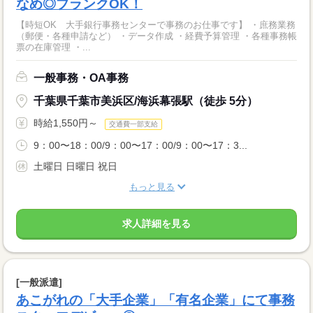
なめ◎ブランクOK！
【時短OK 大手銀行事務センターで事務のお仕事です】 ・庶務業務
（郵便・各種申請など） ・データ作成 ・経費予算管理 ・各種事務帳
票の在庫管理 ・...
一般事務・OA事務
千葉県千葉市美浜区/海浜幕張駅（徒歩 5分）
時給1,550円～
交通費一部支給
9：00〜18：00/9：00〜17：00/9：00〜17：3...
土曜日 日曜日 祝日
もっと見る
求人詳細を見る
[一般派遣]
あこがれの「大手企業」「有名企業」にて事務