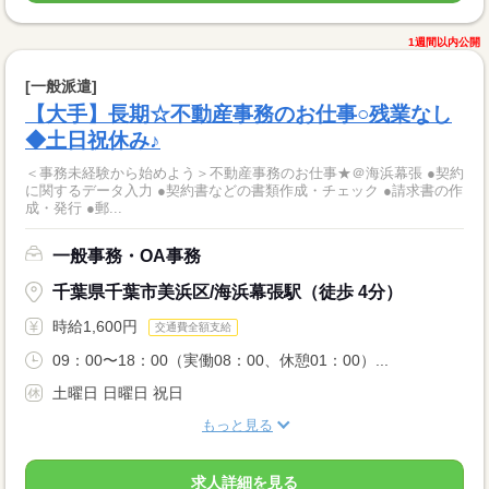
1週間以内公開
[一般派遣]
【大手】長期☆不動産事務のお仕事○残業なし
◆土日祝休み♪
＜事務未経験から始めよう＞不動産事務のお仕事★＠海浜幕張 ●契約
に関するデータ入力 ●契約書などの書類作成・チェック ●請求書の作
成・発行 ●郵...
一般事務・OA事務
千葉県千葉市美浜区/海浜幕張駅（徒歩 4分）
時給1,600円
交通費全額支給
09：00〜18：00（実働08：00、休憩01：00）...
土曜日 日曜日 祝日
もっと見る
求人詳細を見る