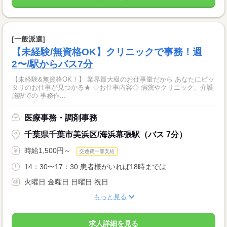
[一般派遣]
【未経験/無資格OK】クリニックで事務！週
2〜/駅からバス7分
【未経験&無資格OK！】 業界最大級のお仕事量だから あなたにピッ
タリのお仕事が見つかる★ ◇お仕事内容◇ 病院やクリニック、介護
施設での 事務作...
医療事務・調剤事務
千葉県千葉市美浜区/海浜幕張駅（バス 7分）
時給1,500円～
交通費一部支給
14：30〜17：30 患者様がいれば18時までは...
火曜日 金曜日 日曜日 祝日
もっと見る
求人詳細を見る