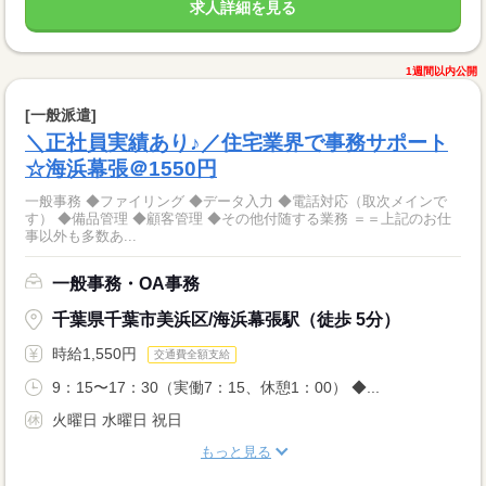
求人詳細を見る
1週間以内公開
[一般派遣]
＼正社員実績あり♪／住宅業界で事務サポート
☆海浜幕張＠1550円
一般事務 ◆ファイリング ◆データ入力 ◆電話対応（取次メインで
す） ◆備品管理 ◆顧客管理 ◆その他付随する業務 ＝＝上記のお仕
事以外も多数あ...
一般事務・OA事務
千葉県千葉市美浜区/海浜幕張駅（徒歩 5分）
時給1,550円
交通費全額支給
9：15〜17：30（実働7：15、休憩1：00） ◆...
火曜日 水曜日 祝日
もっと見る