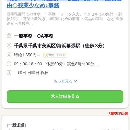
由◇残業少なめ♪事務
◎事務部門でのサポート事務 ・データ入力、エクセルでの集計 ・郵
便対応 ・電話の取次ぎ、確認のための架電 ・備品の管理 など ※派
遣から直接雇...
一般事務・OA事務
千葉県千葉市美浜区/海浜幕張駅（徒歩 3分）
時給1,650円～
交通費一部支給
09：00-18：00（休憩60分）実働8時間00分 ...
土曜日 日曜日 祝日
もっと見る
求人詳細を見る
1週間以内公開
[一般派遣]