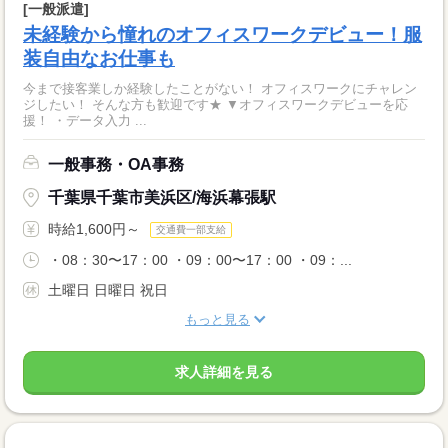
[一般派遣]
未経験から憧れのオフィスワークデビュー！服
装自由なお仕事も
今まで接客業しか経験したことがない！ オフィスワークにチャレン
ジしたい！ そんな方も歓迎です★ ▼オフィスワークデビューを応
援！ ・データ入力 ...
一般事務・OA事務
千葉県千葉市美浜区/海浜幕張駅
時給1,600円～
交通費一部支給
・08：30〜17：00 ・09：00〜17：00 ・09：...
土曜日 日曜日 祝日
もっと見る
求人詳細を見る