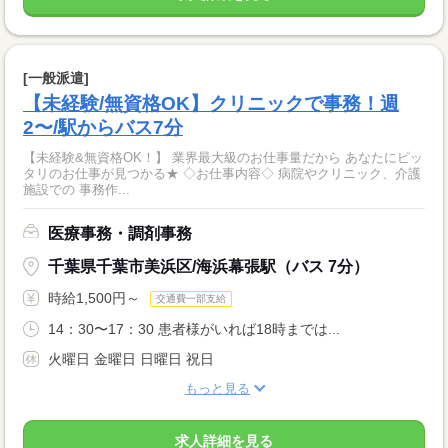
[一般派遣]
【未経験/無資格OK】クリニックで事務！週
2〜/駅からバス7分
【未経験&無資格OK！】 業界最大級のお仕事量だから あなたにピッ
タリのお仕事が見つかる★ ◇お仕事内容◇ 病院やクリニック、介護
施設での 事務作...
医療事務・調剤事務
千葉県千葉市美浜区/海浜幕張駅（バス 7分）
時給1,500円～
交通費一部支給
14：30〜17：30 患者様がいれば18時までは...
火曜日 金曜日 日曜日 祝日
もっと見る
求人詳細を見る