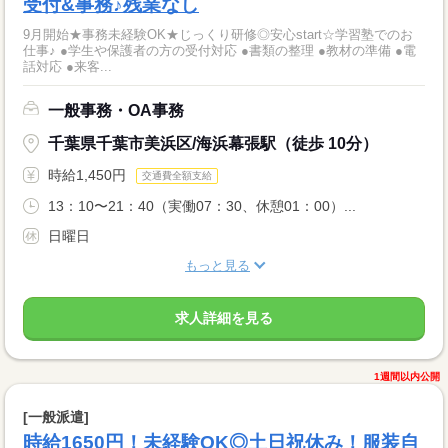
受付&事務♪残業なし
9月開始★事務未経験OK★じっくり研修◎安心start☆学習塾でのお
仕事♪ ●学生や保護者の方の受付対応 ●書類の整理 ●教材の準備 ●電
話対応 ●来客...
一般事務・OA事務
千葉県千葉市美浜区/海浜幕張駅（徒歩 10分）
時給1,450円
交通費全額支給
13：10〜21：40（実働07：30、休憩01：00）...
日曜日
もっと見る
求人詳細を見る
1週間以内公開
[一般派遣]
時給1650円！未経験OK◎土日祝休み！服装自