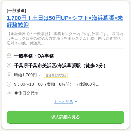
[一般派遣]
1,700円！土日は50円UP×シフト×海浜幕張×未
経験歓迎
【金融業界での一般事務】 事務センター内でのお仕事です。 取引内
容チェック口座の確認入力業務（専用システム）取引内容調査電話
応対その他、付随業...
一般事務・OA事務
千葉県千葉市美浜区/海浜幕張駅（徒歩 3分）
時給1,700円～
交通費全額支給
9：00〜18：00（実働：8時間） （休憩60分...
◆休日交代制
もっと見る
求人詳細を見る