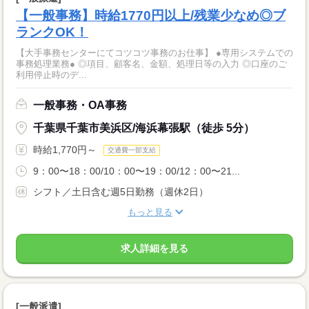
【一般事務】時給1770円以上/残業少なめ◎ブ
ランクOK！
【大手事務センターにてコツコツ事務のお仕事】 ●専用システムでの
事務処理業務● ◎項目、顧客名、金額、処理日等の入力 ◎口座のご
利用停止時のデ...
一般事務・OA事務
千葉県千葉市美浜区/海浜幕張駅（徒歩 5分）
時給1,770円～
交通費一部支給
9：00〜18：00/10：00〜19：00/12：00〜21...
シフト／土日含む週5日勤務（週休2日）
もっと見る
求人詳細を見る
[一般派遣]