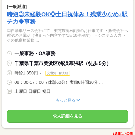
[一般派遣]
時短◎未経験OK◎土日祝休み！残業少なめ♪駅
チカ◆事務
◎自動車リース会社にて、架電確認+事務のお仕事です ・販売会社へ
確認のお電話（決まった内容です/1日10件程度） ・システム入力 ・
その他庶務業務 ...
一般事務・OA事務
千葉県千葉市美浜区/海浜幕張駅（徒歩 5分）
時給1,350円～
交通費一部支給
09：30-17：00（休憩60分）実働6時間30分 ...
土曜日 日曜日 祝日
もっと見る
求人詳細を見る
1週間以内公開