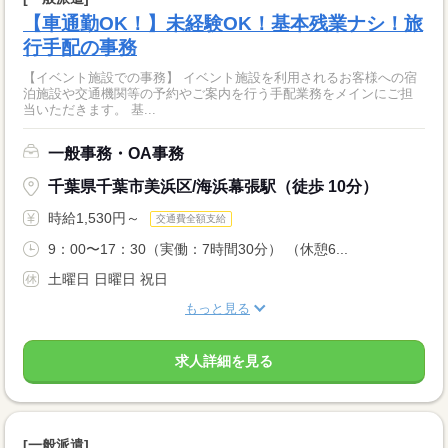
【車通勤OK！】未経験OK！基本残業ナシ！旅
行手配の事務
【イベント施設での事務】 イベント施設を利用されるお客様への宿
泊施設や交通機関等の予約やご案内を行う手配業務をメインにご担
当いただきます。 基...
一般事務・OA事務
千葉県千葉市美浜区/海浜幕張駅（徒歩 10分）
時給1,530円～
交通費全額支給
9：00〜17：30（実働：7時間30分） （休憩6...
土曜日 日曜日 祝日
もっと見る
求人詳細を見る
[一般派遣]