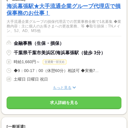
海浜幕張駅★大手流通企業グループ代理店で損
保事務のお仕事！
大手流通企業グループの損保代理店での営業事務全般で1名募集 ◆業
務内容：主に個人のお客さまへの更改業務、等 ◆取引損保：TNメイ
ン、SJ、AD、MS他
金融事務（生保・損保）
千葉県千葉市美浜区/海浜幕張駅（徒歩 3分）
時給1,660円～
交通費一部支給
◆9：00-17：00（休憩60分）相談可 ◆実働7...
土曜日 日曜日 祝日
もっと見る
求人詳細を見る
[一般派遣]