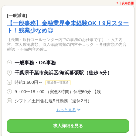
3日以内公開
[一般派遣]
【一般事務】金融業界◆未経験OK！9月スター
ト！残業少なめ◎
【長期・銀行コールセンター内での事務のお仕事です】 ・入力内
容、本人確認書類、収入確認書類の内容チェック ・各種書類の内容
確認 ・不備内容の確...
一般事務・OA事務
千葉県千葉市美浜区/海浜幕張駅（徒歩 5分）
時給1,600円～
交通費一部支給
9：00〜18：00 （実働8時間）休憩60分 【残...
シフト／土日含む週5日勤務（週休2日）
もっと見る
求人詳細を見る