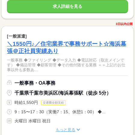
求人詳細を見る
3日以内公開
[一般派遣]
＼1550円♪／住宅業界で事務サポート☆海浜幕
張＠正社員実績あり
一般事務 ◆ファイリング ◆データ入力 ◆電話対応（取次メインで
す） ◆備品管理 ◆顧客管理 ◆その他付随する業務 ＝＝上記のお仕
事以外も多数あ...
一般事務・OA事務
千葉県千葉市美浜区/海浜幕張駅（徒歩 5分）
時給1,550円
交通費全額支給
9：15〜17：30（実働7：15、休憩1：00） ◆...
火曜日 水曜日 祝日
もっと見る