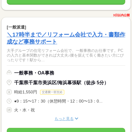
3日以内公開
[一般派遣]
＼17時半まで／リフォーム会社で入力・書類作
成など事務サポート
大手グループの住宅リフォーム会社で、一般事務のお仕事です。PC
の入力と基本関数ができれば大丈夫♪腰を据えて長く働きたい方にぴ
ったりです！駅から...
一般事務・OA事務
千葉県千葉市美浜区/海浜幕張駅（徒歩 5分）
時給1,550円
交通費一部支給
●9：15〜17：30（休憩時間・12：00〜13：0...
火・水・祝
もっと見る