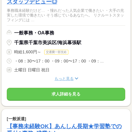
スタッフデビュー◎
事務職未経験だけど… ・憧れだった人気企業で働きたい ・大手の充
実した環境で働きたい そう感じているあなたへ。 リクルートスタッ
フィングには ...
一般事務・OA事務
千葉県千葉市美浜区/海浜幕張駅
時給1,600円～
交通費一部支給
・08：30〜17：00 ・09：00〜17：00 ・09：...
土曜日 日曜日 祝日
もっと見る
求人詳細を見る
[一般派遣]
【事務未経験OK】あんしん長期★学習塾での