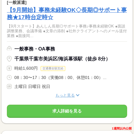
[一般派遣]
【9月開始】事務未経験OK◇長期◎サポート事
務★17時台定時☆
【9月スタート】あんしん長期◎サポート事務♪事務未経験OK ●面談
調整業務、会議準備 ●文章の添削 ●社外クライアントへのメール送付
業務 ●面接同...
一般事務・OA事務
千葉県千葉市美浜区/海浜幕張駅（徒歩 8分）
時給1,600円
交通費全額支給
08：30〜17：30（実働08：00、休憩01：00）...
土曜日 日曜日 祝日
もっと見る
求人詳細を見る
1週間以内公開