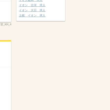
イオン延岡 求人
イオン 古河 求人
イオン 大日 求人
土岐 イオン 求人
食堂_KH_4