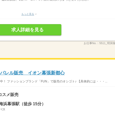
もっと見る
求人詳細を見る
お仕事No.：
5511_明洞
アパレル販売 イオン幕張新都心
！ ファッションブランド「FUN」で販売のオシゴト♪ 【具体的には・・・...
コスメ販売
海浜幕張駅（徒歩 15分）
バス