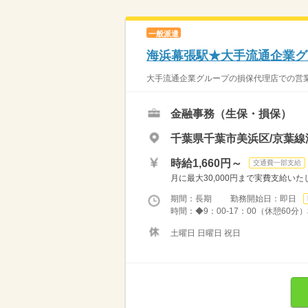
一般派遣
海浜幕張駅★大手流通企業グ
大手流通企業グループの損保代理店での営業事
金融事務（生保・損保）
千葉県千葉市美浜区/京葉線
時給1,660円～
交通費一部支給
月に最大30,000円まで実費支給いた
期間：長期 勤務開始日：即日
時間：◆9：00-17：00（休憩60
土曜日 日曜日 祝日