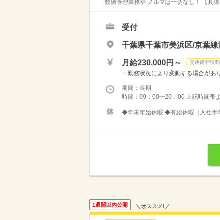
数値管理業務や ノルマは一切なし！ 【具体的
受付
千葉県千葉市美浜区/京葉線
月給230,000円～
交通費全額支
・勤務状況により変動する場合がありま
期間：長期
時間：09：00〜20：00 上記時間
◆年末年始休暇 ◆有給休暇（入社半年
1週間以内公開
＼オススメ!／