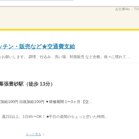
お仕事No.：
TO
ッチン・販売など★交通費支給
願いします。 調理、仕込み、洗い場、対面販売 など全般。徐々に慣れて ...
幕張豊砂駅（徒歩 13分）
給100円 日祝加給100円 ▼研修期間 1〜3ヶ月 【交...
】 週2日以上、1日4h〜OK！ ■平日の昼間のちょっと空いた時間...
もっと見る