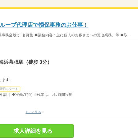
ループ代理店で損保事務のお仕事！
務全般で1名募集 ◆業務内容：主に個人のお客さまへの更改業務、等 ◆取...
海浜幕張駅（徒歩 3分）
します。
即日スタート
分）相談可 ◆実働7時間 ※残業は、月5時間程度
もっと見る
求人詳細を見る