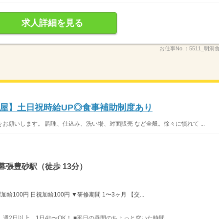
求人詳細を見る
お仕事No.：
5511_明洞
屋】土日祝時給UP◎食事補助制度あり
願いします。 調理、仕込み、洗い場、対面販売 など全般。徐々に慣れて ...
幕張豊砂駅（徒歩 13分）
給100円 日祝加給100円 ▼研修期間 1〜3ヶ月 【交...
】 週2日以上、1日4h〜OK！ ■平日の昼間のちょっと空いた時間...