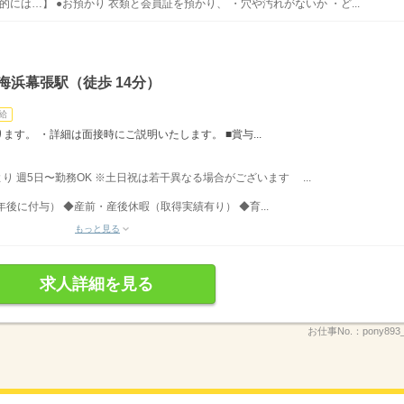
には…】 ●お預かり 衣類と会員証を預かり、 ・穴や汚れがないか ・ど...
海浜幕張駅（徒歩 14分）
給
す。 ・詳細は面接時にご説明いたします。 ■賞与...
帯より 週5日〜勤務OK ※土日祝は若干異なる場合がございます ...
後に付与） ◆産前・産後休暇（取得実績有り） ◆育...
もっと見る
求人詳細を見る
お仕事No.：
pony89