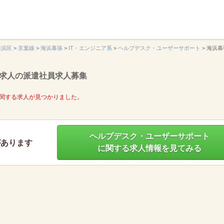
】
美浜区
>
京葉線
>
海浜幕張
>
IT・エンジニア系
>
ヘルプデスク・ユーザーサポート
>
海浜幕
求人の派遣社員求人募集
関する求人が見つかりました。
ヘルプデスク・ユーザーサポート
があります
に関する求人情報を見てみる