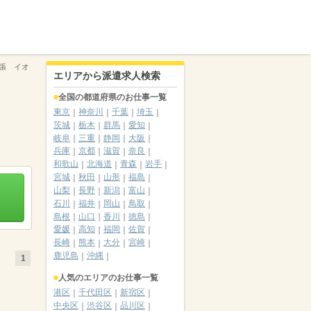
張 イオ
エリアから派遣求人検索
全国の都道府県のお仕事一覧
東京
神奈川
千葉
埼玉
茨城
栃木
群馬
愛知
岐阜
三重
静岡
大阪
兵庫
京都
滋賀
奈良
和歌山
北海道
青森
岩手
宮城
秋田
山形
福島
山梨
長野
新潟
富山
石川
福井
岡山
鳥取
島根
山口
香川
徳島
愛媛
高知
福岡
佐賀
長崎
熊本
大分
宮崎
鹿児島
沖縄
1
人気のエリアのお仕事一覧
港区
千代田区
新宿区
中央区
渋谷区
品川区