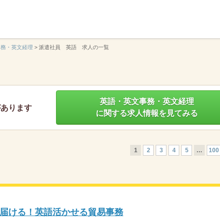
】
事務・英文経理
>
派遣社員 英語 求人の一覧
英語・英文事務・英文経理
があります
に関する求人情報を見てみる
1
2
3
4
5
…
100
届ける！英語活かせる貿易事務