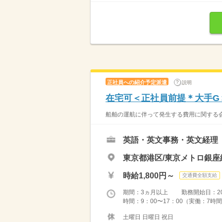
正社員への紹介予定派遣
説明
在宅可＜正社員前提＊大手G
船舶の運航に伴って発生する費用に関する会
英語・英文事務・英文経理
東京都港区/東京メトロ銀座
時給1,800円～
交通費全額支給
期間：3ヵ月以上 勤務開始日：2026
時間：9：00〜17：00（実働：7時間
土曜日 日曜日 祝日