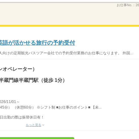
お仕事No.：
2
英語が活かせる旅行の予約受付
人向けの定期観光バスツアー会社での予約受付業務のお仕事になります。 外国...
ンオペレーター）
半蔵門線半蔵門駅（徒歩 1分）
/11/01～
45分） （休憩60分） ※シフト制 ■お仕事のポイント■ 【未...
祝日出勤の際は振替休日有！
もっと見る