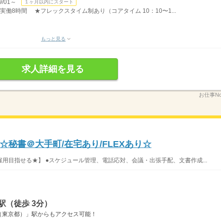
/01～
１ヶ月以内にスタート
）実働8時間 ★フレックスタイム制あり（コアタイム 10：10〜1...
もっと見る
求人詳細を見る
お仕事No
秘書＠大手町/在宅あり/FLEXあり☆
用目指せる★】 ●スケジュール管理、電話応対、会議・出張手配、文書作成...
駅（徒歩 3分）
（東京都）」駅からもアクセス可能！