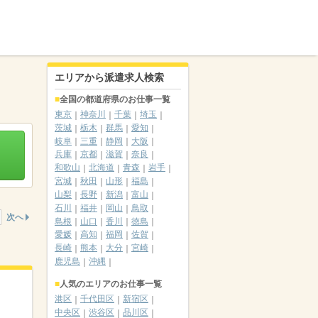
エリアから派遣求人検索
全国の都道府県のお仕事一覧
東京
神奈川
千葉
埼玉
茨城
栃木
群馬
愛知
岐阜
三重
静岡
大阪
兵庫
京都
滋賀
奈良
和歌山
北海道
青森
岩手
宮城
秋田
山形
福島
山梨
長野
新潟
富山
石川
福井
岡山
鳥取
次へ
島根
山口
香川
徳島
愛媛
高知
福岡
佐賀
長崎
熊本
大分
宮崎
鹿児島
沖縄
人気のエリアのお仕事一覧
港区
千代田区
新宿区
中央区
渋谷区
品川区