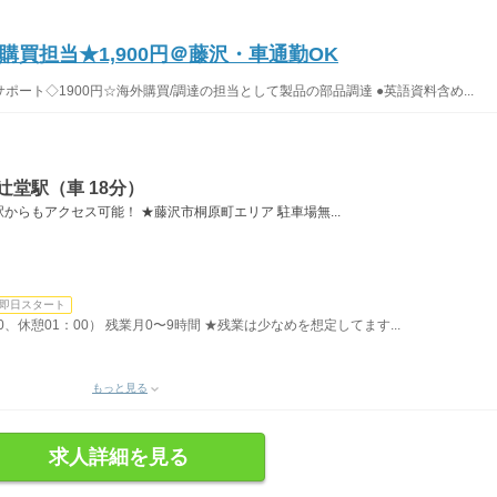
買担当★1,900円＠藤沢・車通勤OK
ート◇1900円☆海外購買/調達の担当として製品の部品調達 ●英語資料含め...
辻堂駅（車 18分）
らもアクセス可能！ ★藤沢市桐原町エリア 駐車場無...
即日スタート
00、休憩01：00） 残業月0〜9時間 ★残業は少なめを想定してます...
もっと見る
求人詳細を見る