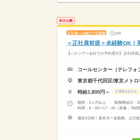
本日公開
正社員への紹介予定派遣
説明
＜正社員前提＞未経験OK！
【バスツアー会社での予約受付】 訪日外国
コールセンター（テレフォ
東京都千代田区/東京メトロ
時給1,800円～
交通費全額支給
期間：3ヵ月以上 勤務開始日：2026
時間：9：00〜17：45（実働：7時間
週休2日制！基本月ー金勤務。土日