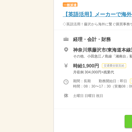
一般派遣
【英語活用】メーカーで海外購
◇英語活用！藤沢から海外に繋ぐ購買事務サポ
経理・会計・財務
神奈川県藤沢市/東海道本線
その他、小田急江ノ島線「湘南台」駅か
時給1,900円
交通費全額支給
月収例 304,000円+残業代
期間：長期 勤務開始日：即日
時間：08：30〜17：30（実働08：
土曜日 日曜日 祝日