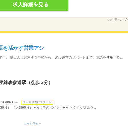
求人詳細を見る
お仕事No.：
A
語を活かす営業アシ
す。 輸出入に関連する事務から、SNS運営のサポートまで、英語を使用する...
座線表参道駅（徒歩 2分）
/09/01～
１ヶ月以内にスタート
30分） （休憩60分） ■お仕事のポイント■ ≪トクイな英語を...
もっと見る