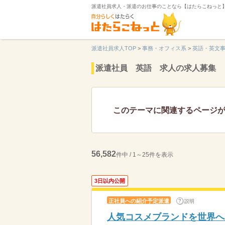
派遣社員求人・派遣のお仕事のことなら【はたらこねっと
派遣社員求人TOP
>
事務・オフィス系
>
英語・英文
派遣社員 英語 求人の求人募集
このテーマに関連するページ
56,582
件中 / 1～25件を表示
3日以内公開
正社員への紹介予定派遣
説明
人気コスメブランドを世界へ