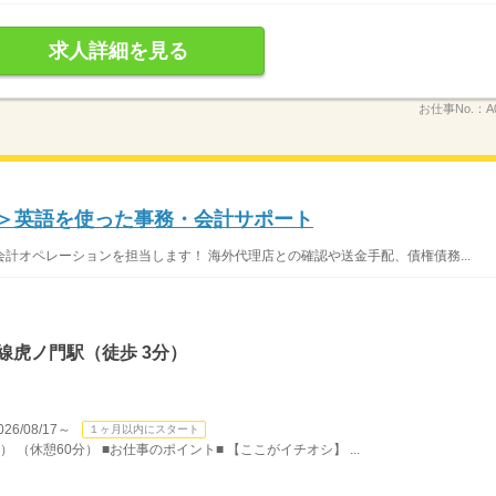
求人詳細を見る
お仕事No.：
A
＞英語を使った事務・会計サポート
計オペレーションを担当します！ 海外代理店との確認や送金手配、債権債務...
線虎ノ門駅（徒歩 3分）
/08/17～
１ヶ月以内にスタート
） （休憩60分） ■お仕事のポイント■ 【ここがイチオシ】 ...