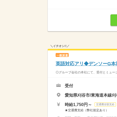
＼イチオシ!!／
一般派遣
英語対応アリ◆デンソーG本
◎グループ会社の本社にて、受付とミュージア
受付
愛知県刈谷市/東海道本線刈
時給1,750円～
交通費全額支給
★交通費支給（弊社規定あり）